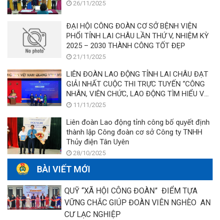
26/11/2025
ĐẠI HỘI CÔNG ĐOÀN CƠ SỞ BỆNH VIỆN
PHỔI TỈNH LAI CHÂU LẦN THỨ V, NHIỆM KỲ
2025 – 2030 THÀNH CÔNG TỐT ĐẸP
21/11/2025
LIÊN ĐOÀN LAO ĐỘNG TỈNH LAI CHÂU ĐẠT
GIẢI NHẤT CUỘC THI TRỰC TUYẾN “CÔNG
NHÂN, VIÊN CHỨC, LAO ĐỘNG TÌM HIỂU VỀ
LUẬT CÔNG ĐOÀN VÀ LUẬT BẢO HIỂM XÃ
11/11/2025
HỘI NĂM 2024”
Liên đoàn Lao động tỉnh công bố quyết định
thành lập Công đoàn cơ sở Công ty TNHH
Thủy điện Tân Uyên
28/10/2025
BÀI VIẾT MỚI
QUỸ “XÃ HỘI CÔNG ĐOÀN” ĐIỂM TỰA
VỮNG CHẮC GIÚP ĐOÀN VIÊN NGHÈO AN
CƯ LẠC NGHIỆP