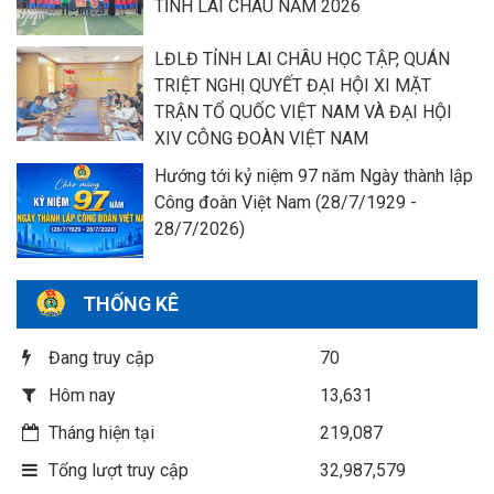
TỈNH LAI CHÂU NĂM 2026
LĐLĐ TỈNH LAI CHÂU HỌC TẬP, QUÁN
TRIỆT NGHỊ QUYẾT ĐẠI HỘI XI MẶT
TRẬN TỔ QUỐC VIỆT NAM VÀ ĐẠI HỘI
XIV CÔNG ĐOÀN VIỆT NAM
Hướng tới kỷ niệm 97 năm Ngày thành lập
Công đoàn Việt Nam (28/7/1929 -
28/7/2026)
THỐNG KÊ
Đang truy cập
70
Hôm nay
13,631
Tháng hiện tại
219,087
Tổng lượt truy cập
32,987,579