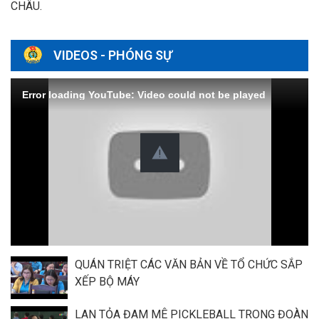
CHÂU.
VIDEOS - PHÓNG SỰ
Error loading YouTube: Video could not be played
QUÁN TRIỆT CÁC VĂN BẢN VỀ TỔ CHỨC SẮP
XẾP BỘ MÁY
LAN TỎA ĐAM MÊ PICKLEBALL TRONG ĐOÀN