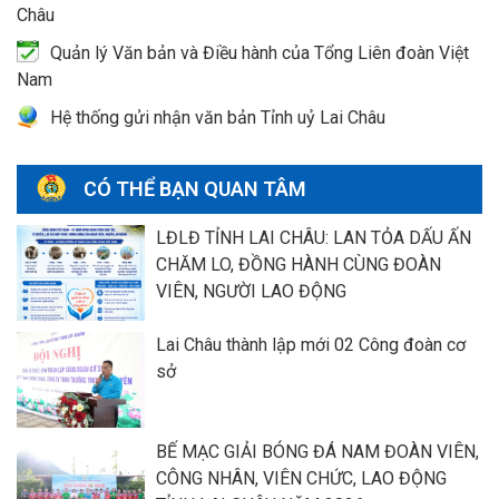
Châu
Quản lý Văn bản và Điều hành của Tổng Liên đoàn Việt
Nam
Hệ thống gửi nhận văn bản Tỉnh uỷ Lai Châu
CÓ THỂ BẠN QUAN TÂM
LĐLĐ TỈNH LAI CHÂU: LAN TỎA DẤU ẤN
CHĂM LO, ĐỒNG HÀNH CÙNG ĐOÀN
VIÊN, NGƯỜI LAO ĐỘNG
Lai Châu thành lập mới 02 Công đoàn cơ
sở
BẾ MẠC GIẢI BÓNG ĐÁ NAM ĐOÀN VIÊN,
CÔNG NHÂN, VIÊN CHỨC, LAO ĐỘNG