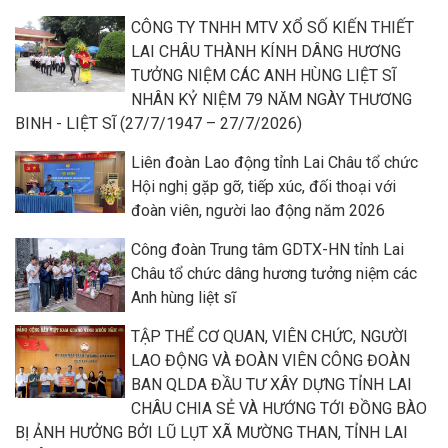
CÔNG TY TNHH MTV XỔ SỐ KIẾN THIẾT
LAI CHÂU THÀNH KÍNH DÂNG HƯƠNG
TƯỞNG NIỆM CÁC ANH HÙNG LIỆT SĨ
NHÂN KỶ NIỆM 79 NĂM NGÀY THƯƠNG
BINH - LIỆT SĨ (27/7/1947 – 27/7/2026)
Liên đoàn Lao động tỉnh Lai Châu tổ chức
Hội nghị gặp gỡ, tiếp xúc, đối thoại với
đoàn viên, người lao động năm 2026
Công đoàn Trung tâm GDTX-HN tỉnh Lai
Châu tổ chức dâng hương tưởng niệm các
Anh hùng liệt sĩ
TẬP THỂ CƠ QUAN, VIÊN CHỨC, NGƯỜI
LAO ĐỘNG VÀ ĐOÀN VIÊN CÔNG ĐOÀN
BAN QLDA ĐẦU TƯ XÂY DỰNG TỈNH LAI
CHÂU CHIA SẺ VÀ HƯỚNG TỚI ĐỒNG BÀO
BỊ ẢNH HƯỞNG BỞI LŨ LỤT XÃ MƯỜNG THAN, TỈNH LAI