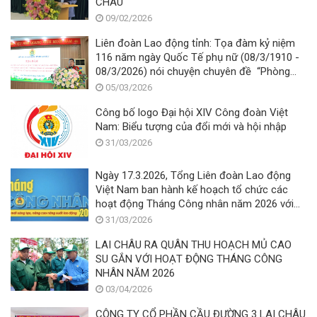
CHÂU
09/02/2026
Liên đoàn Lao động tỉnh: Tọa đàm kỷ niệm
116 năm ngày Quốc Tế phụ nữ (08/3/1910 -
08/3/2026) nói chuyện chuyên đề “Phòng
chống lừa đảo online đối với phụ nữ trong
05/03/2026
thời kỳ chuyển đổi số”
Công bố logo Đại hội XIV Công đoàn Việt
Nam: Biểu tượng của đổi mới và hội nhập
31/03/2026
Ngày 17.3.2026, Tổng Liên đoàn Lao động
Việt Nam ban hành kế hoạch tổ chức các
hoạt động Tháng Công nhân năm 2026 với
chủ đề “Công nhân Việt Nam: Đổi mới sáng
31/03/2026
tạo, nâng cao năng suất lao động”.
LAI CHÂU RA QUÂN THU HOẠCH MỦ CAO
SU GẮN VỚI HOẠT ĐỘNG THÁNG CÔNG
NHÂN NĂM 2026
03/04/2026
CÔNG TY CỔ PHẦN CẦU ĐƯỜNG 3 LAI CHÂU