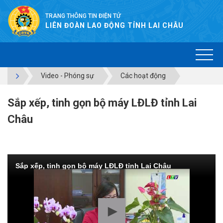
TRANG THÔNG TIN ĐIỆN TỬ
LIÊN ĐOÀN LAO ĐỘNG TỈNH LAI CHÂU
Video - Phóng sự
Các hoạt động
Sắp xếp, tinh gọn bộ máy LĐLĐ tỉnh Lai
Châu
Sắp xếp, tinh gọn bộ máy LĐLĐ tỉnh Lai Châu