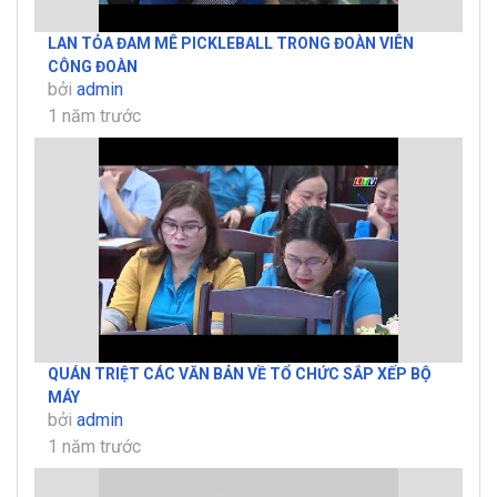
LAN TỎA ĐAM MÊ PICKLEBALL TRONG ĐOÀN VIÊN
CÔNG ĐOÀN
bởi
admin
1 năm trước
QUÁN TRIỆT CÁC VĂN BẢN VỀ TỔ CHỨC SẮP XẾP BỘ
MÁY
bởi
admin
1 năm trước