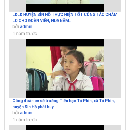
LĐLĐ HUYỆN SÌN HỒ THỰC HIỆN TỐT CÔNG TÁC CHĂM
LO CHO ĐOÀN VIÊN, NLĐ NĂM...
bởi
admin
1 năm trước
Công đoàn cơ sở trường Tiểu học Tả Phìn, xã Tả Phìn,
huyện Sìn Hồ phát huy...
bởi
admin
1 năm trước