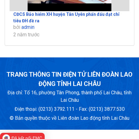
CĐCS Bảo hiểm XH huyện Tân Uyên phấn đấu đạt chỉ
tiêu ĐH đề ra
bởi
admin
2 năm trước
TRANG THÔNG TIN ĐIỆN TỬ LIÊN ĐOÀN LAO
ĐỘNG TỈNH LAI CHÂU
Địa chỉ: Tổ 16, phường Tân Phong, thành phố Lai Châu, tỉnh
Lai Châu
Điện thoại: (0213) 3792.111 - Fax: (0213) 3877.530
© Bản quyền thuộc về Liên đoàn Lao động tỉnh Lai Châu
Đã kết nối EMC