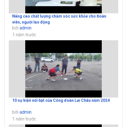
Nâng cao chất lượng chăm sóc sức khỏe cho Đoàn
viên, người lao động
bởi
admin
1 năm trước
10 sự kiện nổi bật của Công đoàn Lai Châu năm 2024
bởi
admin
1 năm trước