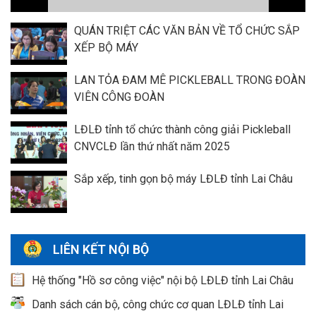
QUÁN TRIỆT CÁC VĂN BẢN VỀ TỔ CHỨC SẮP
XẾP BỘ MÁY
LAN TỎA ĐAM MÊ PICKLEBALL TRONG ĐOÀN
VIÊN CÔNG ĐOÀN
LĐLĐ tỉnh tổ chức thành công giải Pickleball
CNVCLĐ lần thứ nhất năm 2025
Sắp xếp, tinh gọn bộ máy LĐLĐ tỉnh Lai Châu
LIÊN KẾT NỘI BỘ
Hệ thống "Hồ sơ công việc" nội bộ LĐLĐ tỉnh Lai Châu
Danh sách cán bộ, công chức cơ quan LĐLĐ tỉnh Lai