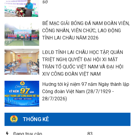
sở
BẾ MẠC GIẢI BÓNG ĐÁ NAM ĐOÀN VIÊN,
CÔNG NHÂN, VIÊN CHỨC, LAO ĐỘNG
TỈNH LAI CHÂU NĂM 2026
LĐLĐ TỈNH LAI CHÂU HỌC TẬP, QUÁN
TRIỆT NGHỊ QUYẾT ĐẠI HỘI XI MẶT
TRẬN TỔ QUỐC VIỆT NAM VÀ ĐẠI HỘI
XIV CÔNG ĐOÀN VIỆT NAM
Hướng tới kỷ niệm 97 năm Ngày thành lập
Công đoàn Việt Nam (28/7/1929 -
28/7/2026)
THỐNG KÊ
Đang truy cập
83