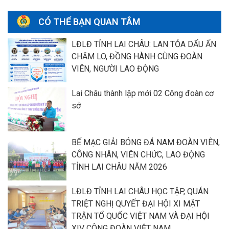
CÓ THỂ BẠN QUAN TÂM
LĐLĐ TỈNH LAI CHÂU: LAN TỎA DẤU ẤN
CHĂM LO, ĐỒNG HÀNH CÙNG ĐOÀN
VIÊN, NGƯỜI LAO ĐỘNG
Lai Châu thành lập mới 02 Công đoàn cơ
sở
BẾ MẠC GIẢI BÓNG ĐÁ NAM ĐOÀN VIÊN,
CÔNG NHÂN, VIÊN CHỨC, LAO ĐỘNG
TỈNH LAI CHÂU NĂM 2026
LĐLĐ TỈNH LAI CHÂU HỌC TẬP, QUÁN
TRIỆT NGHỊ QUYẾT ĐẠI HỘI XI MẶT
TRẬN TỔ QUỐC VIỆT NAM VÀ ĐẠI HỘI
XIV CÔNG ĐOÀN VIỆT NAM