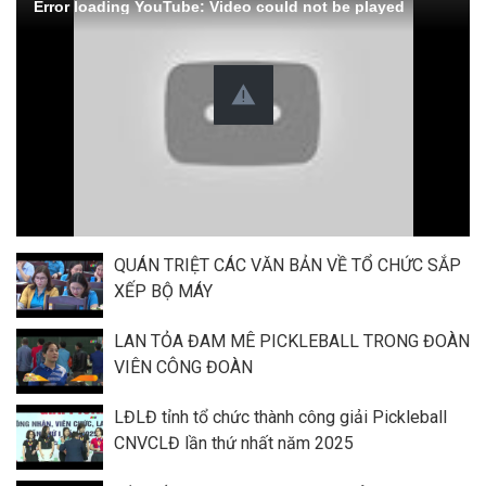
Error loading YouTube: Video could not be played
QUÁN TRIỆT CÁC VĂN BẢN VỀ TỔ CHỨC SẮP
XẾP BỘ MÁY
LAN TỎA ĐAM MÊ PICKLEBALL TRONG ĐOÀN
VIÊN CÔNG ĐOÀN
LĐLĐ tỉnh tổ chức thành công giải Pickleball
CNVCLĐ lần thứ nhất năm 2025