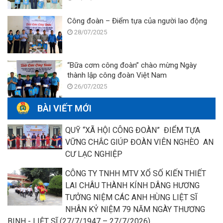
Công đoàn – Điểm tựa của người lao động
28/07/2025
“Bữa cơm công đoàn” chào mừng Ngày
thành lập công đoàn Việt Nam
26/07/2025
BÀI VIẾT MỚI
QUỸ “XÃ HỘI CÔNG ĐOÀN” ĐIỂM TỰA
VỮNG CHẮC GIÚP ĐOÀN VIÊN NGHÈO AN
CƯ LẠC NGHIỆP
CÔNG TY TNHH MTV XỔ SỐ KIẾN THIẾT
LAI CHÂU THÀNH KÍNH DÂNG HƯƠNG
TƯỞNG NIỆM CÁC ANH HÙNG LIỆT SĨ
NHÂN KỶ NIỆM 79 NĂM NGÀY THƯƠNG
BINH - LIỆT SĨ (27/7/1947 – 27/7/2026)