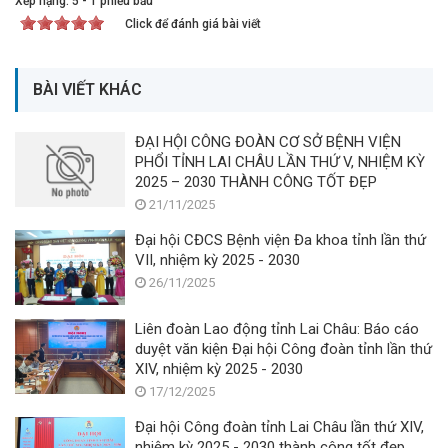
Xếp hạng:
5
-
1
phiếu bầu
Click để đánh giá bài viết
BÀI VIẾT KHÁC
ĐẠI HỘI CÔNG ĐOÀN CƠ SỞ BỆNH VIỆN
PHỔI TỈNH LAI CHÂU LẦN THỨ V, NHIỆM KỲ
2025 – 2030 THÀNH CÔNG TỐT ĐẸP
21/11/2025
Đại hội CĐCS Bệnh viện Đa khoa tỉnh lần thứ
VII, nhiệm kỳ 2025 - 2030
26/11/2025
Liên đoàn Lao động tỉnh Lai Châu: Báo cáo
duyệt văn kiện Đại hội Công đoàn tỉnh lần thứ
XIV, nhiệm kỳ 2025 - 2030
17/12/2025
Đại hội Công đoàn tỉnh Lai Châu lần thứ XIV,
nhiệm kỳ 2025 - 2030 thành công tốt đẹp