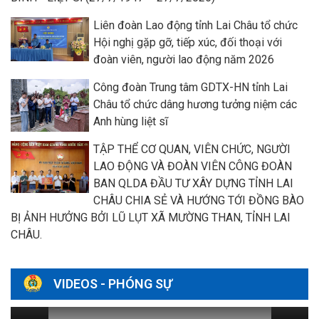
Liên đoàn Lao động tỉnh Lai Châu tổ chức
Hội nghị gặp gỡ, tiếp xúc, đối thoại với
đoàn viên, người lao động năm 2026
Công đoàn Trung tâm GDTX-HN tỉnh Lai
Châu tổ chức dâng hương tưởng niệm các
Anh hùng liệt sĩ
TẬP THỂ CƠ QUAN, VIÊN CHỨC, NGƯỜI
LAO ĐỘNG VÀ ĐOÀN VIÊN CÔNG ĐOÀN
BAN QLDA ĐẦU TƯ XÂY DỰNG TỈNH LAI
CHÂU CHIA SẺ VÀ HƯỚNG TỚI ĐỒNG BÀO
BỊ ẢNH HƯỞNG BỞI LŨ LỤT XÃ MƯỜNG THAN, TỈNH LAI
CHÂU.
VIDEOS - PHÓNG SỰ