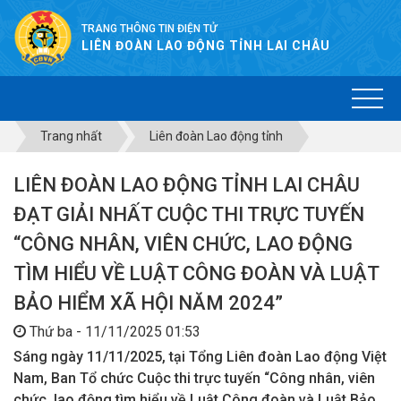
TRANG THÔNG TIN ĐIỆN TỬ
LIÊN ĐOÀN LAO ĐỘNG TỈNH LAI CHÂU
Trang nhất
Liên đoàn Lao động tỉnh
LIÊN ĐOÀN LAO ĐỘNG TỈNH LAI CHÂU
ĐẠT GIẢI NHẤT CUỘC THI TRỰC TUYẾN
“CÔNG NHÂN, VIÊN CHỨC, LAO ĐỘNG
TÌM HIỂU VỀ LUẬT CÔNG ĐOÀN VÀ LUẬT
BẢO HIỂM XÃ HỘI NĂM 2024”
Thứ ba - 11/11/2025 01:53
Sáng ngày 11/11/2025, tại Tổng Liên đoàn Lao động Việt
Nam, Ban Tổ chức Cuộc thi trực tuyến “Công nhân, viên
chức, lao động tìm hiểu về Luật Công đoàn và Luật Bảo