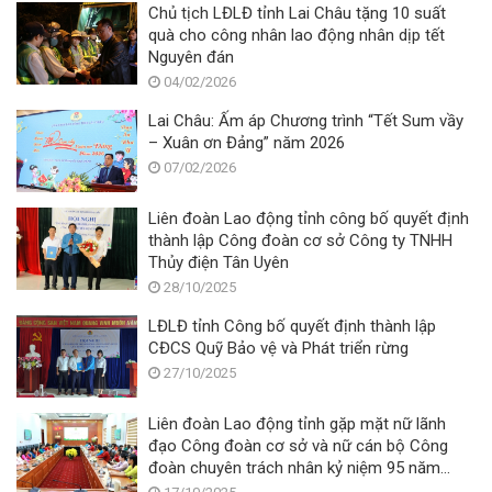
Chủ tịch LĐLĐ tỉnh Lai Châu tặng 10 suất
quà cho công nhân lao động nhân dịp tết
Nguyên đán
04/02/2026
Lai Châu: Ấm áp Chương trình “Tết Sum vầy
– Xuân ơn Đảng” năm 2026
07/02/2026
Liên đoàn Lao động tỉnh công bố quyết định
thành lập Công đoàn cơ sở Công ty TNHH
Thủy điện Tân Uyên
28/10/2025
LĐLĐ tỉnh Công bố quyết định thành lập
CĐCS Quỹ Bảo vệ và Phát triển rừng
27/10/2025
Liên đoàn Lao động tỉnh gặp mặt nữ lãnh
đạo Công đoàn cơ sở và nữ cán bộ Công
đoàn chuyên trách nhân kỷ niệm 95 năm
Ngày thành lập Hội Liên hiệp Phụ nữ Việt