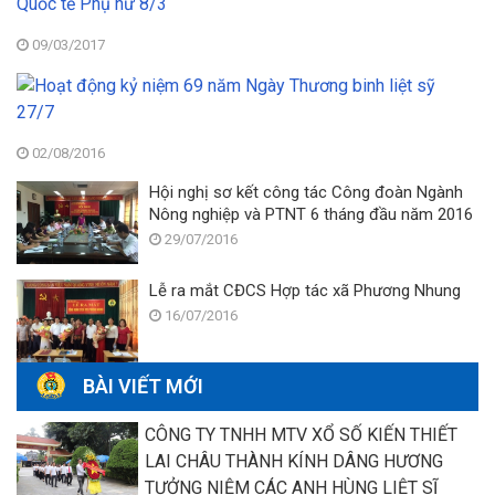
tr
La
tỉ
Ch
09/03/2017
La
Gi
H
Ch
h
đ
T
b
kỷ
đ
đ
n
kỷ
02/08/2016
n
6
n
C
Hội nghị sơ kết công tác Công đoàn Ngành
n
N
c
Nông nghiệp và PTNT 6 tháng đầu năm 2016
N
Q
m
T
29/07/2016
tế
N
bi
P
Q
liệ
n
tế
Lễ ra mắt CĐCS Hợp tác xã Phương Nhung
sỹ
8/
p
16/07/2016
27
n
8/
BÀI VIẾT MỚI
CÔNG TY TNHH MTV XỔ SỐ KIẾN THIẾT
LAI CHÂU THÀNH KÍNH DÂNG HƯƠNG
TƯỞNG NIỆM CÁC ANH HÙNG LIỆT SĨ