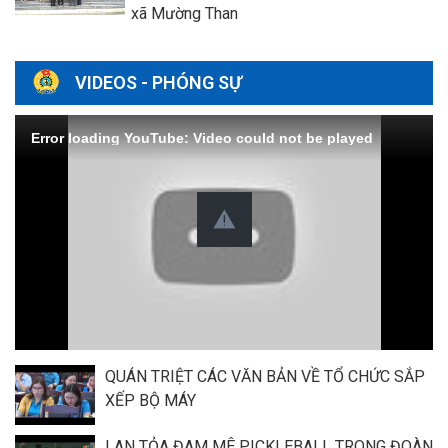
xã Mường Than
VIDEOS - PHÓNG SỰ
Error loading YouTube: Video could not be played
QUÁN TRIỆT CÁC VĂN BẢN VỀ TỔ CHỨC SẮP
XẾP BỘ MÁY
LAN TỎA ĐAM MÊ PICKLEBALL TRONG ĐOÀN