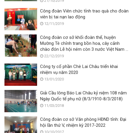
21/10/2019
Công đoàn Viên chức tỉnh trao quà cho đoàn
viên bị tai nạn lao động
12/11/2019
Công đoàn cơ sở khối đoàn thể, huyện
Mường Tè chỉnh trang bồn hoa, cây cảnh
chào đón Lễ hội ném còn 3 nước Việt Nam –
Lào – Trung Quốc
22/12/2019
Công ty cổ phần Chè Lai Châu triển khai
nhiệm vụ năm 2020
13/01/2020
Giải Cầu lông Báo Lai Châu kỷ niệm 108 năm
Ngày Quốc tế phụ nữ (8/3/1910-8/3/2018)
11/03/2018
Công đoàn cơ sở Văn phòng HĐND tỉnh: Đại
hội lần thứ V, nhiệm kỳ 2017-2022
10/10/2017