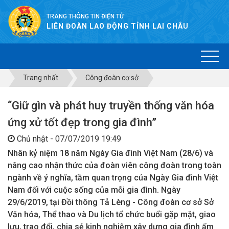
TRANG THÔNG TIN ĐIỆN TỬ
LIÊN ĐOÀN LAO ĐỘNG TỈNH LAI CHÂU
Trang nhất
Công đoàn cơ sở
“Giữ gìn và phát huy truyền thống văn hóa
ứng xử tốt đẹp trong gia đình”
Chủ nhật - 07/07/2019 19:49
Nhân kỷ niệm 18 năm Ngày Gia đình Việt Nam (28/6) và
nâng cao nhận thức của đoàn viên công đoàn trong toàn
ngành về ý nghĩa, tầm quan trọng của Ngày Gia đình Việt
Nam đối với cuộc sống của mỗi gia đình. Ngày
29/6/2019, tại Đồi thông Tả Lèng - Công đoàn cơ sở Sở
Văn hóa, Thể thao và Du lịch tổ chức buổi gặp mặt, giao
lưu, trao đổi, chia sẻ kinh nghiệm xây dựng gia đình ấm