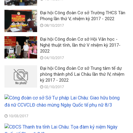
Đại hội Công đoàn Cơ sở Trường THCS Tân
Phong lần thứ V, nhiệm kỳ 2017 - 2022
08/10/2017
Đại hội Công đoàn Cơ sở Hội Văn học -
Nghệ thuật tỉnh, lần thứ V nhiệm kỳ 2017-
2022
04/10/2017
Đại hội Công đoàn Cơ sở Trung tâm tế dự
phòng thành phố Lai Châu lần thứ IV, nhiệm
kỳ 2017 - 2022
02/10/2017
C
đ
c
s
10/03/2017
S
C
T
T
p