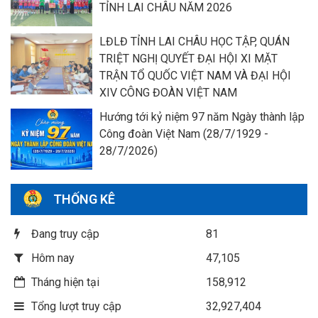
TỈNH LAI CHÂU NĂM 2026
LĐLĐ TỈNH LAI CHÂU HỌC TẬP, QUÁN
TRIỆT NGHỊ QUYẾT ĐẠI HỘI XI MẶT
TRẬN TỔ QUỐC VIỆT NAM VÀ ĐẠI HỘI
XIV CÔNG ĐOÀN VIỆT NAM
Hướng tới kỷ niệm 97 năm Ngày thành lập
Công đoàn Việt Nam (28/7/1929 -
28/7/2026)
THỐNG KÊ
Đang truy cập
81
Hôm nay
47,105
Tháng hiện tại
158,912
Tổng lượt truy cập
32,927,404