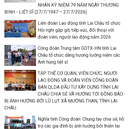
NHÂN KỶ NIỆM 79 NĂM NGÀY THƯƠNG
BINH - LIỆT SĨ (27/7/1947 – 27/7/2026)
Liên đoàn Lao động tỉnh Lai Châu tổ chức
Hội nghị gặp gỡ, tiếp xúc, đối thoại với
đoàn viên, người lao động năm 2026
Công đoàn Trung tâm GDTX-HN tỉnh Lai
Châu tổ chức dâng hương tưởng niệm các
Anh hùng liệt sĩ
TẬP THỂ CƠ QUAN, VIÊN CHỨC, NGƯỜI
LAO ĐỘNG VÀ ĐOÀN VIÊN CÔNG ĐOÀN
BAN QLDA ĐẦU TƯ XÂY DỰNG TỈNH LAI
CHÂU CHIA SẺ VÀ HƯỚNG TỚI ĐỒNG BÀO
BỊ ẢNH HƯỞNG BỞI LŨ LỤT XÃ MƯỜNG THAN, TỈNH LAI
CHÂU.
Nghĩa tình Công đoàn: Chung tay chia sẻ, hỗ
trợ các gia đình bị ảnh hưởng bởi thiên tai