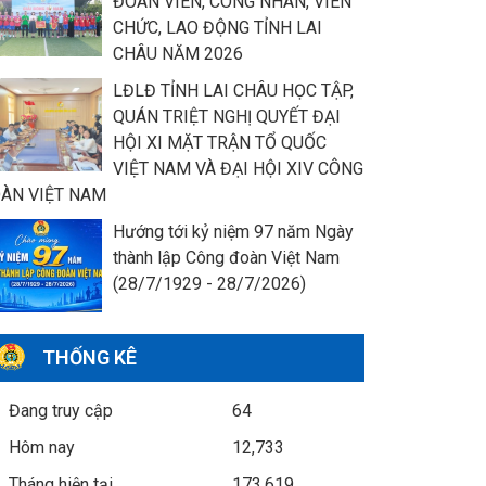
ĐOÀN VIÊN, CÔNG NHÂN, VIÊN
CHỨC, LAO ĐỘNG TỈNH LAI
CHÂU NĂM 2026
LĐLĐ TỈNH LAI CHÂU HỌC TẬP,
QUÁN TRIỆT NGHỊ QUYẾT ĐẠI
HỘI XI MẶT TRẬN TỔ QUỐC
VIỆT NAM VÀ ĐẠI HỘI XIV CÔNG
ÀN VIỆT NAM
Hướng tới kỷ niệm 97 năm Ngày
thành lập Công đoàn Việt Nam
(28/7/1929 - 28/7/2026)
THỐNG KÊ
Đang truy cập
64
Hôm nay
12,733
Tháng hiện tại
173,619