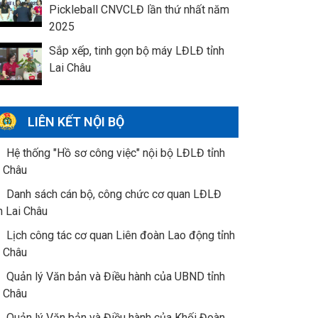
Pickleball CNVCLĐ lần thứ nhất năm
2025
Sắp xếp, tinh gọn bộ máy LĐLĐ tỉnh
Lai Châu
LIÊN KẾT NỘI BỘ
Hệ thống "Hồ sơ công việc" nội bộ LĐLĐ tỉnh
i Châu
Danh sách cán bộ, công chức cơ quan LĐLĐ
h Lai Châu
Lịch công tác cơ quan Liên đoàn Lao động tỉnh
i Châu
Quản lý Văn bản và Điều hành của UBND tỉnh
i Châu
Quản lý Văn bản và Điều hành của Khối Đoàn