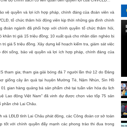
c chế độ chính sách có liên quan đến quyền lợi của CNVCLĐ...
vệ quyền và lợi ích hợp pháp, chính đáng của đoàn viên và
CLĐ, tổ chức thăm hỏi động viên kịp thời những gia đình chính
g đoàn ngành đã phối hợp với chính quyền tổ chức thăm hỏi,
khăn trị giá 15 triệu đồng; 10 xuất quà cho nhân dân nghèo bị
rị giá 5 triệu đồng. Xây dựng kế hoạch kiểm tra, giám sát việc
o đời sống, bảo vệ quyền và lợi ích hợp pháp, chính đáng của
ham gia; tham gia giải bóng đá 7 người lần thứ 12 do Đảng
 chợ giống cây ăn quả tại huyện Mường Tè, Nậm Nhùn, Sìn Hồ
01 gian hàng quảng bá sản phẩm chè tại tuần văn hóa du lịch
 tuệ Lao động Việt Nam" đã vinh dự được chọn vào tốp 75 sản
ổ phần chè Lai Châu.
và LĐLĐ tỉnh Lai Châu phát động, các Công đoàn cơ sở toàn
 tốt với chính quyền đẩy mạnh các phong trào thi đua trong