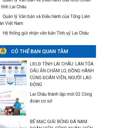
 tỉnh Lai Châu
Quản lý Văn bản và Điều hành của Tổng Liên
àn Việt Nam
Hệ thống gửi nhận văn bản Tỉnh uỷ Lai Châu
CÓ THỂ BẠN QUAN TÂM
LĐLĐ TỈNH LAI CHÂU: LAN TỎA
DẤU ẤN CHĂM LO, ĐỒNG HÀNH
CÙNG ĐOÀN VIÊN, NGƯỜI LAO
ĐỘNG
Lai Châu thành lập mới 02 Công
đoàn cơ sở
BẾ MẠC GIẢI BÓNG ĐÁ NAM