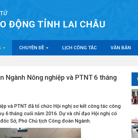
 TỬ
AO ĐỘNG TỈNH LAI CHÂU
G
CHUYÊN ĐỀ
LỊCH CÔNG TÁC
VĂN BẢN
oàn Ngành Nông nghiệp và PTNT 6 tháng
p và PTNT đã tổ chức Hội nghị sơ kết công tác công
 6 tháng cuối năm 2016. Dự và chỉ đạo Hội nghị có
m đốc Sở, Phó Chủ tịch Công đoàn Ngành.