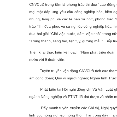
CNVCLĐ trọng tâm là phong trào thi đua “Lao động g
mọi mặt đáp ứng yêu cầu công nghiệp hóa, hiện đạ
nhũng, lãng phí và các tệ nạn xã hội”, phong trào 
trào “Thi đua phục vụ sự nghiệp công nghiệp hóa, hi
đua hai giỏi “Giỏi việc nước, đảm việc nhà” trong
“Trung thành, sáng tạo, tận tụy, gương mẫu”. Tiếp t
Triển khai thực hiện kế hoạch "Năm phát triển đoà
nước với 9 đoàn viên.
Tuyên truyền vận động CNVCLĐ tích cực tham gi
ấm công đoàn; Quỹ vì người nghèo; Nghĩa tình Trườn
Phát biểu tại Hội nghị đồng chí Vũ Văn Luật ghi
ngành Nông nghiệp và PTNT đã đạt được và nhấn mạnh
Đẩy mạnh tuyên truyền các Chỉ thị, Nghị quyết 
lĩnh vực nông nghiệp, nông thôn. Trú trọng đẩy mạn