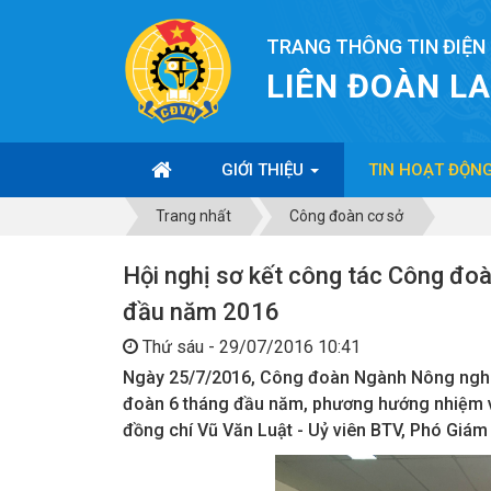
TRANG THÔNG TIN ĐIỆN
LIÊN ĐOÀN L
GIỚI THIỆU
TIN HOẠT ĐỘN
Trang nhất
Công đoàn cơ sở
Hội nghị sơ kết công tác Công đ
đầu năm 2016
Thứ sáu - 29/07/2016 10:41
Ngày 25/7/2016, Công đoàn Ngành Nông nghiệ
đoàn 6 tháng đầu năm, phương hướng nhiệm vụ
đồng chí Vũ Văn Luật - Uỷ viên BTV, Phó Giá