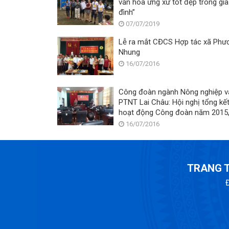
văn hóa ứng xử tốt đẹp trong gia
đình”
07/07/2019
Lễ ra mắt CĐCS Hợp tác xã Phư
Nhung
16/07/2016
Công đoàn ngành Nông nghiệp v
PTNT Lai Châu: Hội nghị tổng kế
hoạt động Công đoàn năm 2015
nhiệm vụ công tác Công đoàn 
16/07/2016
2016
TRANG T
Đ