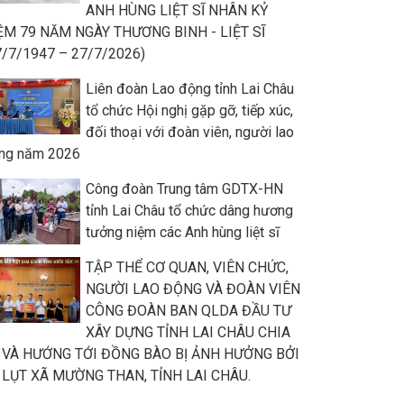
ANH HÙNG LIỆT SĨ NHÂN KỶ
ỆM 79 NĂM NGÀY THƯƠNG BINH - LIỆT SĨ
7/7/1947 – 27/7/2026)
Liên đoàn Lao động tỉnh Lai Châu
tổ chức Hội nghị gặp gỡ, tiếp xúc,
đối thoại với đoàn viên, người lao
ng năm 2026
Công đoàn Trung tâm GDTX-HN
tỉnh Lai Châu tổ chức dâng hương
tưởng niệm các Anh hùng liệt sĩ
TẬP THỂ CƠ QUAN, VIÊN CHỨC,
NGƯỜI LAO ĐỘNG VÀ ĐOÀN VIÊN
CÔNG ĐOÀN BAN QLDA ĐẦU TƯ
XÂY DỰNG TỈNH LAI CHÂU CHIA
 VÀ HƯỚNG TỚI ĐỒNG BÀO BỊ ẢNH HƯỞNG BỞI
 LỤT XÃ MƯỜNG THAN, TỈNH LAI CHÂU.