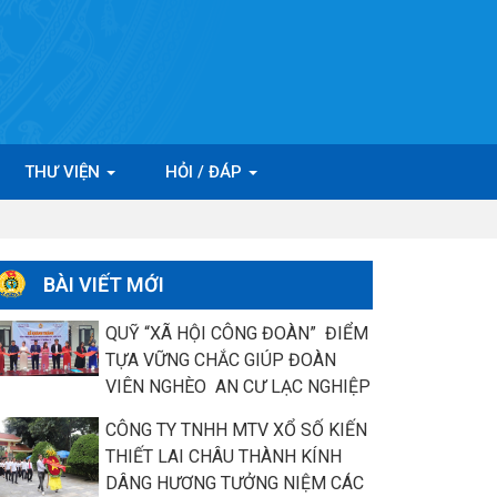
THƯ VIỆN
HỎI / ĐÁP
BÀI VIẾT MỚI
QUỸ “XÃ HỘI CÔNG ĐOÀN” ĐIỂM
TỰA VỮNG CHẮC GIÚP ĐOÀN
VIÊN NGHÈO AN CƯ LẠC NGHIỆP
CÔNG TY TNHH MTV XỔ SỐ KIẾN
THIẾT LAI CHÂU THÀNH KÍNH
DÂNG HƯƠNG TƯỞNG NIỆM CÁC