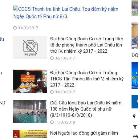
Hoạt
CĐCS
động
Thanh
kỷ
tra
niệm
tỉnh
09/03/2017
69
Lai
Công
Đại hội Công đoàn Cơ sở Trung tâm
năm
Châu:
đoàn
tế dự phòng thành phố Lai Châu lần
Ngày
Tọa
cơ
thứ IV, nhiệm kỳ 2017 - 2022
Thương
đàm
ĐO
sở
binh
kỷ
02/10/2017
Sở
liệt
niệm
Tư
sỹ
Ngày
n
Đại hội Công đoàn Cơ sở Trường
pháp
27/7
Quốc
THCS Tân Phong lần thứ V, nhiệm kỳ
Lai
tế
2017 - 2022
Châu:
Phụ
08/10/2017
Giao
nữ
hữu
8/3
ĐND
Giải Cầu lông Báo Lai Châu kỷ niệm
bóng
108 năm Ngày Quốc tế phụ nữ
đá
(8/3/1910-8/3/2018)
nữ
11/03/2018
CCVCLĐ
chào
Nơi Người lao động gửi gắm niềm
mừng