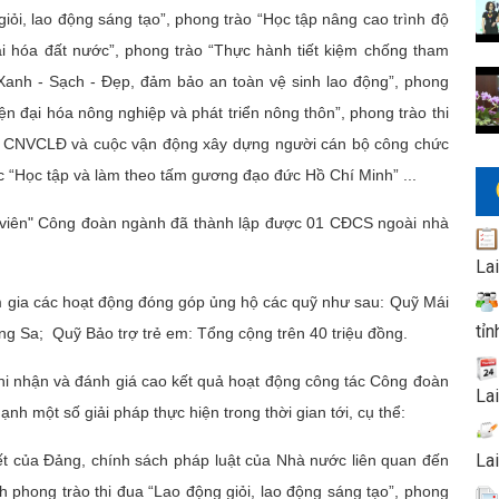
iỏi, lao động sáng tạo”, phong trào “Học tập nâng cao trình độ
i hóa đất nước”, phong trào “Thực hành tiết kiệm chống tham
“Xanh - Sạch - Đẹp, đảm bảo an toàn vệ sinh lao động”, phong
ện đại hóa nông nghiệp và phát triển nông thôn”, phong trào thi
 nữ CNVCLĐ và cuộc vận động xây dựng người cán bộ công chức
ục “Học tập và làm theo tấm gương đạo đức Hồ Chí Minh” ...
n viên" Công đoàn ngành đã thành lập được 01 CĐCS ngoài nhà
La
a các hoạt động đóng góp ủng hộ các quỹ như sau: Quỹ Mái
tỉn
g Sa; Quỹ Bảo trợ trẻ em: Tổng cộng trên 40 triệu đồng.
 nhận và đánh giá cao kết quả hoạt động công tác Công đoàn
La
 một số giải pháp thực hiện trong thời gian tới, cụ thể:
La
của Đảng, chính sách pháp luật của Nhà nước liên quan đến
h phong trào thi đua “Lao động giỏi, lao động sáng tạo”, phong