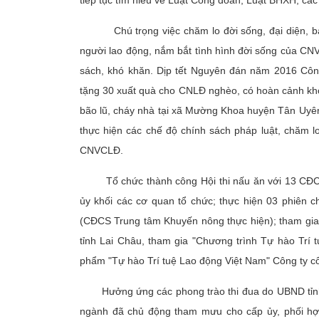
tiếp tục tìm hiểu về Luật Công đoàn, Luật BHXH, cá
Chú trọng việc chăm lo đời sống, đại diện, bảo 
người lao động, nắm bắt tình hình đời sống của CNV
sách, khó khăn. Dịp tết Nguyên đán năm 2016 Côn
tặng 30 xuất quà cho CNLĐ nghèo, có hoàn cảnh khó 
bão lũ, cháy nhà tại xã Mường Khoa huyện Tân Uyên t
thực hiện các chế độ chính sách pháp luật, chăm l
CNVCLĐ.
Tổ chức thành công Hội thi nấu ăn với 13 CĐCS t
ủy khối các cơ quan tổ chức; thực hiện 03 phiên
(CĐCS Trung tâm Khuyến nông thực hiện); tham gia 
tỉnh Lai Châu, tham gia "Chương trình Tự hào Trí
phẩm "Tự hào Trí tuệ Lao động Việt Nam" Công ty c
Hưởng ứng các phong trào thi đua do UBND tỉnh 
ngành đã chủ động tham mưu cho cấp ủy, phối hợp