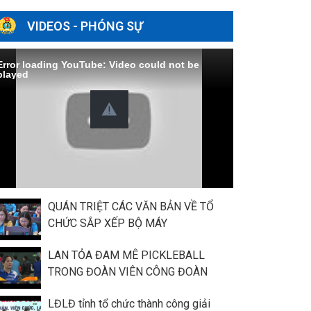
VIDEOS - PHÓNG SỰ
Error loading YouTube: Video could not be
played
QUÁN TRIỆT CÁC VĂN BẢN VỀ TỔ
CHỨC SẮP XẾP BỘ MÁY
LAN TỎA ĐAM MÊ PICKLEBALL
TRONG ĐOÀN VIÊN CÔNG ĐOÀN
LĐLĐ tỉnh tổ chức thành công giải