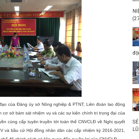
NI
(2
độ
của Đảng ủy sở Nông nghiệp & PTNT; Liên đoàn lao động
ơ sở bám sát nhiệm vụ và các sự kiện chính trị trọng đại của
SẺ
uyền cùng cấp tuyên truyền tới toàn thể CNVCLĐ về Nghị quyết
LŨ
XIV và bầu cử Hội đồng nhân dân các cấp nhiệm kỳ 2016-2021,