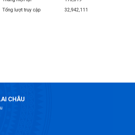
Tổng lượt truy cập
32,942,111
LAI CHÂU
âu