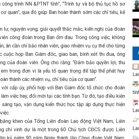
công trình NN &PTNT tỉnh”, “Trình tự và bộ thủ tục hồ sơ
i cơ quan”, qua đó giúp Ban hoàn thành sớm các chỉ tiêu, kế
ư, nguyện vọng; giải quyết thắc mắc, kiến nghị của đoàn
n viên công đoàn trong Ban ốm đau. Trong công việc, không
ẫn, ân cần chỉ bảo nhân viên, giao nhiệm vụ cụ thể cho từng
ác cuộc họp Ban Giám đốc, giao ban, bình xét thi đua, ông
áng của đoàn viên. Ông cho rằng: “Đảm bảo quyền lợi, thu
em trong đơn vị là yếu tố quan trọng để tập thể phát huy
La
hoàn thành các nhiệm vụ, chỉ tiêu của cơ quan”.
i cấp ủy, phối hợp với Ban Giám đốc tổ chức cho đoàn
tỉn
àm việc hay, đổi mới tại các tỉnh bạn. Từ đó, tạo điều kiện
h sáng tạo, vận dụng kiến thức học tập áp dụng thực hiện
La
việc.
bằng khen của Tổng Liên đoàn Lao động Việt Nam, Liên
La
ng chí vinh dự là một trong 60 Chủ tịch CĐCS được Liên
dịp kỷ niệm 90 năm Ngày thành lập Công đoàn Việt Nam.