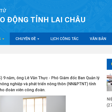
 TỬ
AO ĐỘNG TỈNH LAI CHÂU
G
CHUYÊN ĐỀ
LỊCH CÔNG TÁC
VĂN BẢN
) 9 năm, ông Lê Văn Thực - Phó Giám đốc Ban Quản lý
 nông nghiệp và phát triển nông thôn (NN&PTNT) tỉnh
cho đoàn viên công đoàn.
NI
(2