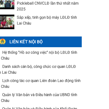
Pickleball CNVCLĐ lần thứ nhất năm
2025
Sắp xếp, tinh gọn bộ máy LĐLĐ tỉnh
Lai Châu
LIÊN KẾT NỘI BỘ
Hệ thống "Hồ sơ công việc" nội bộ LĐLĐ tỉnh
i Châu
Danh sách cán bộ, công chức cơ quan LĐLĐ
h Lai Châu
Lịch công tác cơ quan Liên đoàn Lao động tỉnh
i Châu
Quản lý Văn bản và Điều hành của UBND tỉnh
i Châu
Quản lý Văn bản và Điều hành của Khối Đoàn