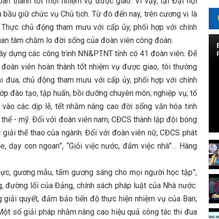
oàn thành tốt mọi nhiệm vụ được giao. Vì vậy, tại Đại hội
bầu giữ chức vụ Chủ tịch. Từ đó đến nay, trên cương vị là
Thực chủ động tham mưu với cấp ủy, phối hợp với chính
uan tâm chăm lo đời sống của đoàn viên công đoàn.
 dựng các công trình NN&PTNT tỉnh có 41 đoàn viên. Để
 đoàn viên hoàn thành tốt nhiệm vụ được giao, tôi thường
hi đua; chủ động tham mưu với cấp ủy, phối hợp với chính
lớp đào tạo, tập huấn, bồi dưỡng chuyên môn, nghiệp vụ; tổ
 vào các dịp lễ, tết nhằm nâng cao đời sống văn hóa tinh
 - thể - mỹ. Đối với đoàn viên nam, CĐCS thành lập đội bóng
c giải thể thao của ngành. Đối với đoàn viên nữ, CĐCS phát
e, dạy con ngoan”, “Giỏi việc nước, đảm việc nhà”… Hàng
ực, gương mẫu, tấm gương sáng cho mọi người học tập”,
, đường lối của Đảng, chính sách pháp luật của Nhà nước.
g giải quyết, đảm bảo tiến độ thực hiện nhiệm vụ của Ban;
“Một số giải pháp nhằm nâng cao hiệu quả công tác thi đua