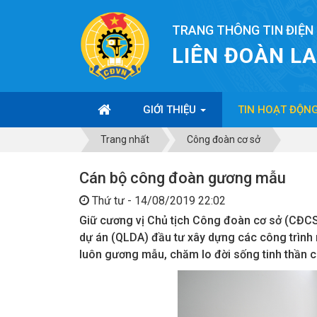
TRANG THÔNG TIN ĐIỆN
LIÊN ĐOÀN L
GIỚI THIỆU
TIN HOẠT ĐỘN
Trang nhất
Công đoàn cơ sở
Cán bộ công đoàn gương mẫu
Thứ tư - 14/08/2019 22:02
Giữ cương vị Chủ tịch Công đoàn cơ sở (CĐCS
dự án (QLDA) đầu tư xây dựng các công trình
luôn gương mẫu, chăm lo đời sống tinh thần 