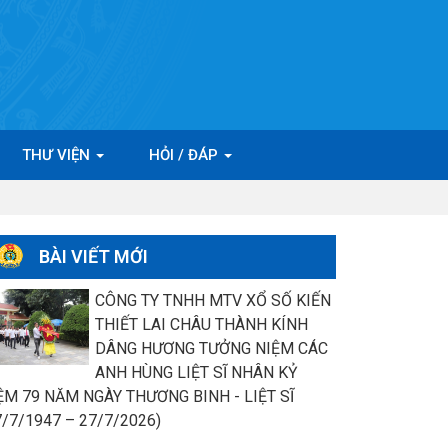
THƯ VIỆN
HỎI / ĐÁP
BÀI VIẾT MỚI
CÔNG TY TNHH MTV XỔ SỐ KIẾN
THIẾT LAI CHÂU THÀNH KÍNH
DÂNG HƯƠNG TƯỞNG NIỆM CÁC
ANH HÙNG LIỆT SĨ NHÂN KỶ
ỆM 79 NĂM NGÀY THƯƠNG BINH - LIỆT SĨ
7/7/1947 – 27/7/2026)