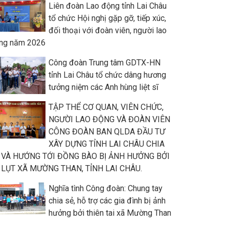
Liên đoàn Lao động tỉnh Lai Châu
tổ chức Hội nghị gặp gỡ, tiếp xúc,
đối thoại với đoàn viên, người lao
ng năm 2026
Công đoàn Trung tâm GDTX-HN
tỉnh Lai Châu tổ chức dâng hương
tưởng niệm các Anh hùng liệt sĩ
TẬP THỂ CƠ QUAN, VIÊN CHỨC,
NGƯỜI LAO ĐỘNG VÀ ĐOÀN VIÊN
CÔNG ĐOÀN BAN QLDA ĐẦU TƯ
XÂY DỰNG TỈNH LAI CHÂU CHIA
 VÀ HƯỚNG TỚI ĐỒNG BÀO BỊ ẢNH HƯỞNG BỞI
 LỤT XÃ MƯỜNG THAN, TỈNH LAI CHÂU.
Nghĩa tình Công đoàn: Chung tay
chia sẻ, hỗ trợ các gia đình bị ảnh
hưởng bởi thiên tai xã Mường Than