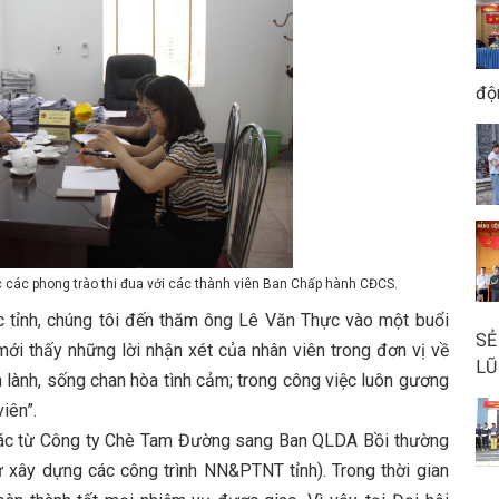
độ
 các phong trào thi đua với các thành viên Ban Chấp hành CĐCS.
tỉnh, chúng tôi đến thăm ông Lê Văn Thực vào một buổi
SẺ
 mới thấy những lời nhận xét của nhân viên trong đơn vị về
LŨ
n lành, sống chan hòa tình cảm; trong công việc luôn gương
viên”.
ác từ Công ty Chè Tam Đường sang Ban QLDA Bồi thường
tư xây dựng các công trình NN&PTNT tỉnh). Trong thời gian