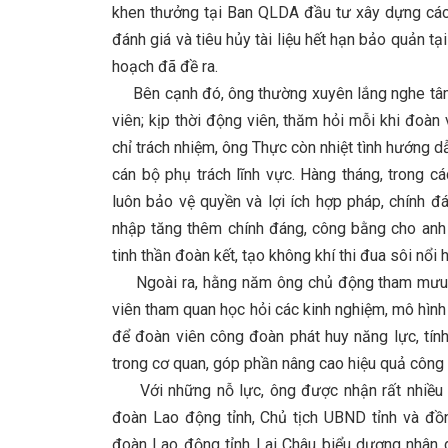
khen thưởng tại Ban QLDA đầu tư xây dựng các 
đánh giá và tiêu hủy tài liệu hết hạn bảo quản tạ
hoạch đã đề ra.
Bên cạnh đó, ông thường xuyên lắng nghe tâm t
viên; kịp thời động viên, thăm hỏi mỗi khi đoà
chỉ trách nhiệm, ông Thực còn nhiệt tình hướng d
cán bộ phụ trách lĩnh vực. Hàng tháng, trong c
luôn bảo vệ quyền và lợi ích hợp pháp, chính đ
nhập tăng thêm chính đáng, công bằng cho anh 
tinh thần đoàn kết, tạo không khí thi đua sôi nổi 
Ngoài ra, hằng năm ông chủ động tham mưu vớ
viên tham quan học hỏi các kinh nghiệm, mô hình l
để đoàn viên công đoàn phát huy năng lực, tín
trong cơ quan, góp phần nâng cao hiệu quả công 
Với những nỗ lực, ông được nhận rất nhiều 
đoàn Lao động tỉnh, Chủ tịch UBND tỉnh và đồ
đoàn Lao động tỉnh Lai Châu biểu dương nhân 