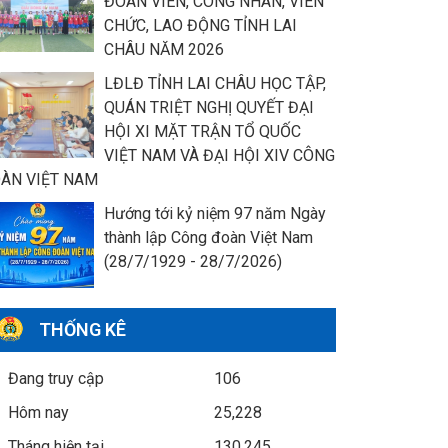
ĐOÀN VIÊN, CÔNG NHÂN, VIÊN
CHỨC, LAO ĐỘNG TỈNH LAI
CHÂU NĂM 2026
LĐLĐ TỈNH LAI CHÂU HỌC TẬP,
QUÁN TRIỆT NGHỊ QUYẾT ĐẠI
HỘI XI MẶT TRẬN TỔ QUỐC
VIỆT NAM VÀ ĐẠI HỘI XIV CÔNG
ÀN VIỆT NAM
Hướng tới kỷ niệm 97 năm Ngày
thành lập Công đoàn Việt Nam
(28/7/1929 - 28/7/2026)
THỐNG KÊ
Đang truy cập
106
Hôm nay
25,228
Tháng hiện tại
130,245