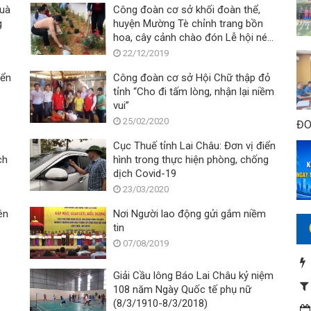
quà
Công đoàn cơ sở khối đoàn thể,
g
huyện Mường Tè chỉnh trang bồn
hoa, cây cảnh chào đón Lễ hội ném
còn 3 nước Việt Nam – Lào – Trung
22/12/2019
Quốc
iển
Công đoàn cơ sở Hội Chữ thập đỏ
tỉnh “Cho đi tấm lòng, nhận lại niềm
vui”
25/02/2020
ĐO
Cục Thuế tỉnh Lai Châu: Đơn vị điển
ch
hình trong thực hiện phòng, chống
dịch Covid-19
23/03/2020
ên
Nơi Người lao động gửi gắm niềm
tin
07/08/2019
Giải Cầu lông Báo Lai Châu kỷ niệm
108 năm Ngày Quốc tế phụ nữ
(8/3/1910-8/3/2018)