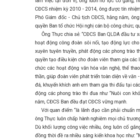
làm việc tại đơn vị, ông luôn nỗ lực cố gắng, h
CĐCS nhiệm kỳ 2010 - 2014, ông được tín nhiệm 
Phó Giám đốc - Chủ tịch CĐCS, hằng năm, ông 
quyền Ban tổ chức Hội nghị cán bộ công chức; q
Ông Thực chia sẻ: “CĐCS Ban QLDA đầu tư xây
hoạt động công đoàn sôi nổi, tạo động lực cho
xuyên tuyên truyền, phát động các phong trào t
quyền tạo điều kiện cho đoàn viên tham gia các 
chức các hoạt động văn hóa văn nghệ, thể thao
thần, giúp đoàn viên phát triển toàn diện về văn
đá, khuyến khích anh em tham gia thi đấu tại cá
động các phong trào thi đua như “Nuôi con khỏ
năm, CĐCS Ban đều đạt CĐCS vững mạnh.
Với quan điểm “là lãnh đạo cần phải chuẩn m
ông Thực luôn chấp hành nghiêm mọi chủ trương
Dù khối lượng công việc nhiều, ông luôn cố gắn
đồng thời đề ra nhiều sáng kiến khoa học như: 