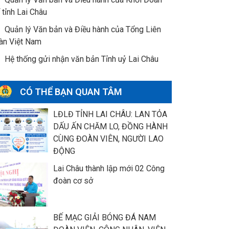
 tỉnh Lai Châu
Quản lý Văn bản và Điều hành của Tổng Liên
àn Việt Nam
Hệ thống gửi nhận văn bản Tỉnh uỷ Lai Châu
CÓ THỂ BẠN QUAN TÂM
LĐLĐ TỈNH LAI CHÂU: LAN TỎA
DẤU ẤN CHĂM LO, ĐỒNG HÀNH
CÙNG ĐOÀN VIÊN, NGƯỜI LAO
ĐỘNG
Lai Châu thành lập mới 02 Công
đoàn cơ sở
BẾ MẠC GIẢI BÓNG ĐÁ NAM