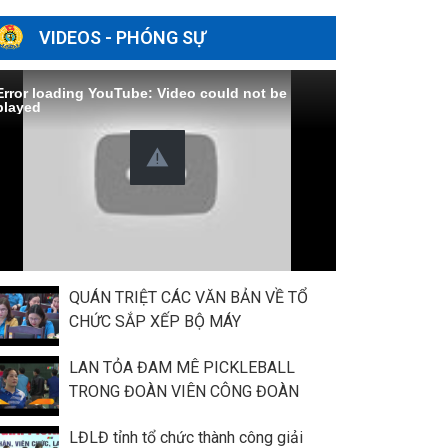
VIDEOS - PHÓNG SỰ
Error loading YouTube: Video could not be
played
QUÁN TRIỆT CÁC VĂN BẢN VỀ TỔ
CHỨC SẮP XẾP BỘ MÁY
LAN TỎA ĐAM MÊ PICKLEBALL
TRONG ĐOÀN VIÊN CÔNG ĐOÀN
LĐLĐ tỉnh tổ chức thành công giải