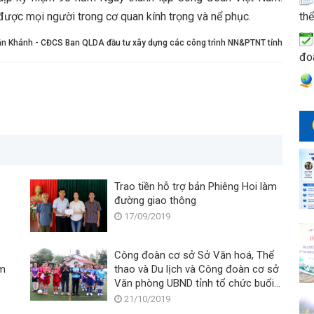
 được mọi người trong cơ quan kính trọng và nể phục.
thể
n Khánh - CĐCS Ban QLDA đầu tư xây dựng các công trình NN&PTNT tỉnh
đo
Trao tiền hỗ trợ bản Phiêng Hoi làm
đường giao thông
17/09/2019
Công đoàn cơ sở Sở Văn hoá, Thể
am
thao và Du lịch và Công đoàn cơ sở
Văn phòng UBND tỉnh tổ chức buổi
giao lưu bóng đá nữ chào mừng
21/10/2019
Ngày Phụ nữ Việt Nam 20/10