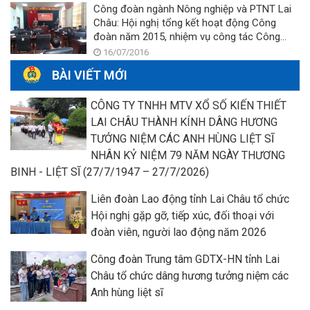
Công đoàn ngành Nông nghiệp và PTNT Lai
Châu: Hội nghị tổng kết hoạt động Công
đoàn năm 2015, nhiệm vụ công tác Công
đoàn năm 2016
16/07/2016
BÀI VIẾT MỚI
CÔNG TY TNHH MTV XỔ SỐ KIẾN THIẾT
LAI CHÂU THÀNH KÍNH DÂNG HƯƠNG
TƯỞNG NIỆM CÁC ANH HÙNG LIỆT SĨ
NHÂN KỶ NIỆM 79 NĂM NGÀY THƯƠNG
BINH - LIỆT SĨ (27/7/1947 – 27/7/2026)
Liên đoàn Lao động tỉnh Lai Châu tổ chức
Hội nghị gặp gỡ, tiếp xúc, đối thoại với
đoàn viên, người lao động năm 2026
Công đoàn Trung tâm GDTX-HN tỉnh Lai
Châu tổ chức dâng hương tưởng niệm các
Anh hùng liệt sĩ