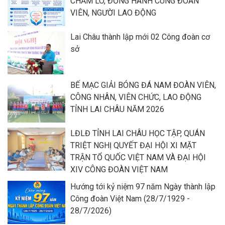
CHĂM LO, ĐỒNG HÀNH CÙNG ĐOÀN
VIÊN, NGƯỜI LAO ĐỘNG
Lai Châu thành lập mới 02 Công đoàn cơ
sở
BẾ MẠC GIẢI BÓNG ĐÁ NAM ĐOÀN VIÊN,
CÔNG NHÂN, VIÊN CHỨC, LAO ĐỘNG
TỈNH LAI CHÂU NĂM 2026
LĐLĐ TỈNH LAI CHÂU HỌC TẬP, QUÁN
TRIỆT NGHỊ QUYẾT ĐẠI HỘI XI MẶT
TRẬN TỔ QUỐC VIỆT NAM VÀ ĐẠI HỘI
XIV CÔNG ĐOÀN VIỆT NAM
Hướng tới kỷ niệm 97 năm Ngày thành lập
Công đoàn Việt Nam (28/7/1929 -
28/7/2026)