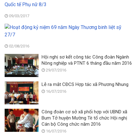
T
p
tr
La
tỉ
Ch
09/03/2017
La
Gi
H
Ch
h
đ
T
b
kỷ
đ
đ
n
kỷ
02/08/2016
n
6
n
C
Hội nghị sơ kết công tác Công đoàn Ngành
n
N
c
Nông nghiệp và PTNT 6 tháng đầu năm 2016
N
Q
m
T
29/07/2016
tế
N
bi
P
Q
liệ
n
tế
Lễ ra mắt CĐCS Hợp tác xã Phương Nhung
sỹ
8/
p
16/07/2016
27
n
8/
Công đoàn cơ sở xã phối hợp với UBND xã
Bum Tở huyện Mường Tè tổ chức Hội nghị
Cán bộ Công chức năm 2016
16/07/2016