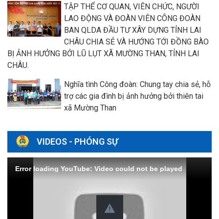
TẬP THỂ CƠ QUAN, VIÊN CHỨC, NGƯỜI
LAO ĐỘNG VÀ ĐOÀN VIÊN CÔNG ĐOÀN
BAN QLDA ĐẦU TƯ XÂY DỰNG TỈNH LAI
CHÂU CHIA SẺ VÀ HƯỚNG TỚI ĐỒNG BÀO
BỊ ẢNH HƯỞNG BỞI LŨ LỤT XÃ MƯỜNG THAN, TỈNH LAI
CHÂU.
Nghĩa tình Công đoàn: Chung tay chia sẻ, hỗ
trợ các gia đình bị ảnh hưởng bởi thiên tai
xã Mường Than
VIDEOS - PHÓNG SỰ
Error loading YouTube: Video could not be played