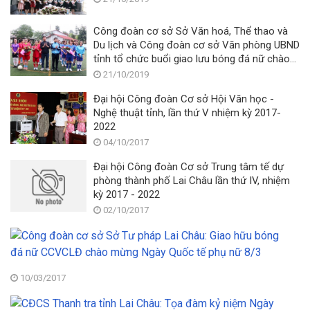
Công đoàn cơ sở Sở Văn hoá, Thể thao và
Du lịch và Công đoàn cơ sở Văn phòng UBND
tỉnh tổ chức buổi giao lưu bóng đá nữ chào
mừng Ngày Phụ nữ Việt Nam 20/10
21/10/2019
Đại hội Công đoàn Cơ sở Hội Văn học -
Nghệ thuật tỉnh, lần thứ V nhiệm kỳ 2017-
2022
04/10/2017
Đại hội Công đoàn Cơ sở Trung tâm tế dự
phòng thành phố Lai Châu lần thứ IV, nhiệm
kỳ 2017 - 2022
02/10/2017
C
đ
c
s
10/03/2017
S
C
T