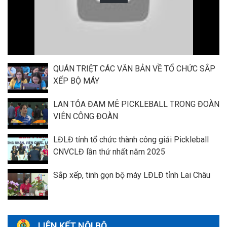
QUÁN TRIỆT CÁC VĂN BẢN VỀ TỔ CHỨC SẮP
XẾP BỘ MÁY
LAN TỎA ĐAM MÊ PICKLEBALL TRONG ĐOÀN
VIÊN CÔNG ĐOÀN
LĐLĐ tỉnh tổ chức thành công giải Pickleball
CNVCLĐ lần thứ nhất năm 2025
Sắp xếp, tinh gọn bộ máy LĐLĐ tỉnh Lai Châu
LIÊN KẾT NỘI BỘ