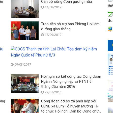
ên
Cán bộ công đoàn gương mẫu
thể
14/08/2019
đo
Trao tiền hỗ trợ bản Phiêng Hoi làm
đường giao thông
17/09/2019
Công
CĐCS
đoàn
Thanh
cơ
tra
sở
tỉnh
09/03/2017
Sở
Lai
Tư
Châu:
Hoạt
Hội nghị sơ kết công tác Công đoàn
pháp
Tọa
động
Ngành Nông nghiệp và PTNT 6
Lai
đàm
kỷ
tháng đầu năm 2016
Châu:
kỷ
niệm
29/07/2016
Giao
niệm
69
hữu
Ngày
ơng
Công đoàn cơ sở xã phối hợp với
năm
bóng
Quốc
UBND xã Bum Tở huyện Mường Tè
Ngày
đá
tế
tổ chức Hội nghị Cán bộ Công chức
Thương