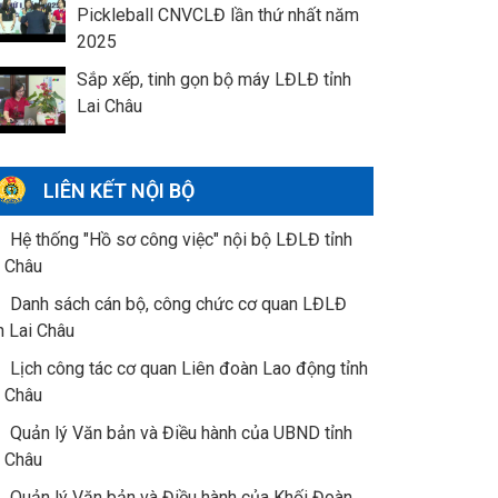
Pickleball CNVCLĐ lần thứ nhất năm
2025
Sắp xếp, tinh gọn bộ máy LĐLĐ tỉnh
Lai Châu
LIÊN KẾT NỘI BỘ
Hệ thống "Hồ sơ công việc" nội bộ LĐLĐ tỉnh
i Châu
Danh sách cán bộ, công chức cơ quan LĐLĐ
h Lai Châu
Lịch công tác cơ quan Liên đoàn Lao động tỉnh
i Châu
Quản lý Văn bản và Điều hành của UBND tỉnh
i Châu
Quản lý Văn bản và Điều hành của Khối Đoàn