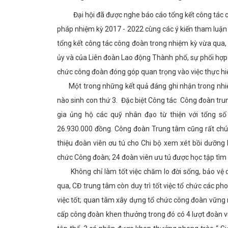
Đại hội đã được nghe báo cáo tổng kết công tác 
pháp nhiệm kỳ 2017 - 2022 cùng các ý kiến tham luận
tổng kết công tác công đoàn trong nhiệm kỳ vừa qua,
ủy và của Liên đoàn Lao động Thành phố, sự phối hợp 
chức công đoàn đóng góp quan trọng vào việc thực hiệ
Một trong những kết quả đáng ghi nhận trong nhiệm
nào sinh con thứ 3. Đặc biệt Công tác Công đoàn tr
gia ủng hộ các quỹ nhân đạo từ thiện với tổng s
26.930.000 đồng. Công đoàn Trung tâm cũng rất chú t
thiệu đoàn viên ơu tú cho Chi bộ xem xét bồi dưỡng
chức Công đoàn; 24 đoàn viên ưu tú được học tập tìm 
Không chỉ làm tốt việc chăm lo đời sống, bảo vệ qu
qua, CĐ trung tâm còn duy trì tốt việc tổ chức các pho
việc tốt; quan tâm xây dựng tổ chức công đoàn vững 
cấp công đoàn khen thưởng trong đó có 4 lượt đoàn vi