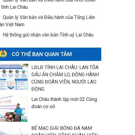
 tỉnh Lai Châu
Quản lý Văn bản và Điều hành của Tổng Liên
àn Việt Nam
Hệ thống gửi nhận văn bản Tỉnh uỷ Lai Châu
CÓ THỂ BẠN QUAN TÂM
LĐLĐ TỈNH LAI CHÂU: LAN TỎA
DẤU ẤN CHĂM LO, ĐỒNG HÀNH
CÙNG ĐOÀN VIÊN, NGƯỜI LAO
ĐỘNG
Lai Châu thành lập mới 02 Công
đoàn cơ sở
BẾ MẠC GIẢI BÓNG ĐÁ NAM