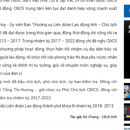
ỏi việc nước; đảm việc nhà”; có 8 tập thể, 59 cá nhân được CĐCS
00 đồng. CĐCS trung tâm liên tục đạt danh hiệu vững mạnh xuất
y - Ủy viên Ban THường vụ Liên đoàn Lao động tỉnh – Chủ tịch
ã đạt được trong thời gian qua, đồng thời đồng chí cũng chỉ ra
013 – 2017. Trong nhiệm kỳ 2017 – 2022 đồng chí đề nghị CĐCS
 phương pháp hoạt động; thực hiện tốt nhiệm vụ đại diện bảo vệ
người lao động; tổ chức tốt các phong trào thi đua yêu nước; nhân
 vững về chính trị tư tưởng, giỏi về chuyên môn nghiệp vụ, góp
ị của đơn vị.
 mới đã bầu chủ tịch, phó chủ tịch; ủy ban kiểm tra. Đồng chí
í Tống Thị Hương - giữ chức vụ Phó Chủ tịch CĐCS; đồng chí
ểm tra nhiệm kỳ 2017-2022.
 biểu Liên đoàn Lao động thành phố khóa III nhiệm kỳ 2018- 2013.
Tác giả:
Đỗ Chang - LĐLĐ tỉnh