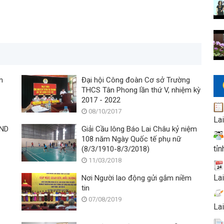
n
Đại hội Công đoàn Cơ sở Trường
THCS Tân Phong lần thứ V, nhiệm kỳ
2017 - 2022
08/10/2017
La
ĐND
Giải Cầu lông Báo Lai Châu kỷ niệm
108 năm Ngày Quốc tế phụ nữ
tỉn
(8/3/1910-8/3/2018)
11/03/2018
La
Nơi Người lao động gửi gắm niềm
tin
07/08/2019
La