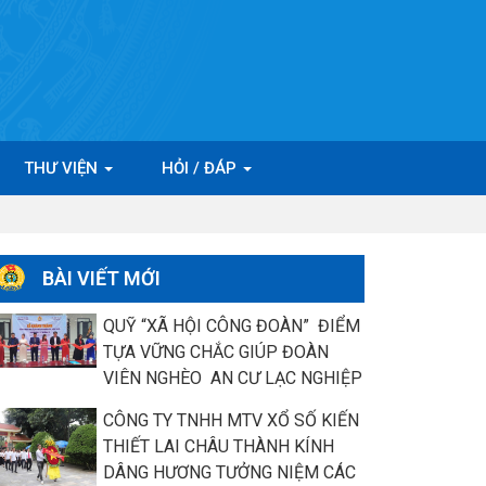
THƯ VIỆN
HỎI / ĐÁP
BÀI VIẾT MỚI
QUỸ “XÃ HỘI CÔNG ĐOÀN” ĐIỂM
TỰA VỮNG CHẮC GIÚP ĐOÀN
VIÊN NGHÈO AN CƯ LẠC NGHIỆP
CÔNG TY TNHH MTV XỔ SỐ KIẾN
THIẾT LAI CHÂU THÀNH KÍNH
DÂNG HƯƠNG TƯỞNG NIỆM CÁC