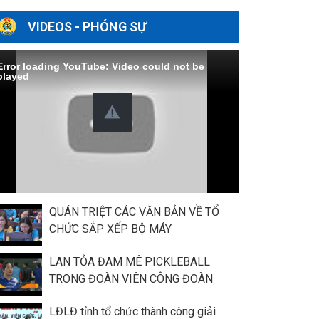
VIDEOS - PHÓNG SỰ
Error loading YouTube: Video could not be
played
QUÁN TRIỆT CÁC VĂN BẢN VỀ TỔ
CHỨC SẮP XẾP BỘ MÁY
LAN TỎA ĐAM MÊ PICKLEBALL
TRONG ĐOÀN VIÊN CÔNG ĐOÀN
LĐLĐ tỉnh tổ chức thành công giải