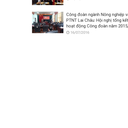
Công đoàn ngành Nông nghiệp v
PTNT Lai Châu: Hội nghị tổng kế
hoạt động Công đoàn năm 2015
nhiệm vụ công tác Công đoàn 
16/07/2016
2016