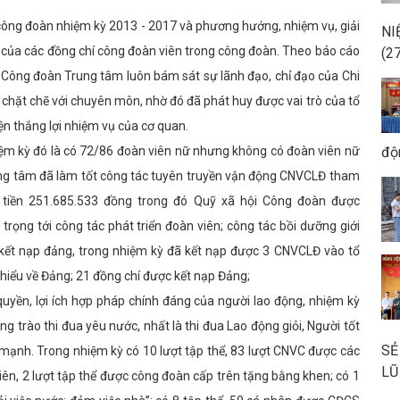
công đoàn nhiệm kỳ 2013 - 2017 và phương hướng, nhiệm vụ, giải
NI
 của các đồng chí công đoàn viên trong công đoàn. Theo báo cáo
(2
 Công đoàn Trung tâm luôn bám sát sự lãnh đạo, chỉ đạo của Chi
chặt chẽ với chuyên môn, nhờ đó đã phát huy được vai trò của tổ
n thắng lợi nhiệm vụ của cơ quan.
 kỳ đó là có 72/86 đoàn viên nữ nhưng không có đoàn viên nữ
độ
ung tâm đã làm tốt công tác tuyên truyền vận động CNVCLĐ tham
ố tiền 251.685.533 đồng trong đó Quỹ xã hội Công đoàn được
rọng tới công tác phát triển đoàn viên; công tác bồi dưỡng giới
 kết nạp đảng, trong nhiệm kỳ đã kết nạp được 3 CNVCLĐ vào tổ
hiểu về Đảng; 21 đồng chí được kết nạp Đảng;
yền, lợi ích hợp pháp chính đáng của người lao động, nhiệm kỳ
ng trào thi đua yêu nước, nhất là thi đua Lao động giỏi, Người tốt
SẺ
mạnh. Trong nhiệm kỳ có 10 lượt tập thể, 83 lượt CNVC được các
LŨ
ên, 2 lượt tập thể được công đoàn cấp trên tặng bằng khen; có 1