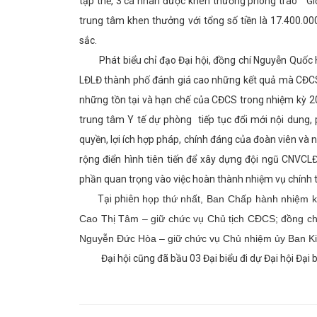
tập thể, 3 cá nhân được khen thưởng phong trào “ Gi
trung tâm khen thưởng với tổng số tiền là 17.400.0
sắc.
Phát biểu chỉ đạo Đại hội, đồng chí Nguyễn Quốc Hu
LĐLĐ thành phố đánh giá cao những kết quả mà CĐCS đ
những tồn tại và hạn chế của CĐCS trong nhiệm kỳ 2
trung tâm Y tế dự phòng tiếp tục đổi mới nội dung,
quyền, lợi ích hợp pháp, chính đáng của đoàn viên và 
rộng điển hình tiên tiến để xây dựng đội ngũ CNVCLĐ
phần quan trọng vào việc hoàn thành nhiệm vụ chính tr
Tại phiên
họp thứ nhất, Ban Chấp hành nhiệm kỳ
Cao Thị Tâm – giữ chức vụ Chủ tịch CĐCS; đồng ch
Nguyễn Đức Hòa – giữ chức vụ Chủ nhiệm ủy Ban Ki
Đại hội cũng đã bầu 03 Đại biểu đi dự Đại hội Đại