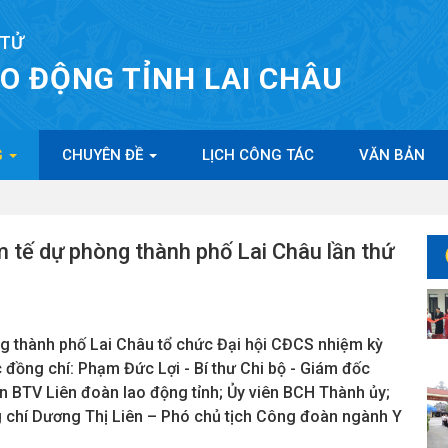
 TỬ
AO ĐỘNG TỈNH LAI CHÂU
G
CHUYÊN ĐỀ
LỊCH CÔNG TÁC
VĂN BẢN
 tế dự phòng thành phố Lai Châu lần thứ
g thành phố Lai Châu tổ chức Đại hội CĐCS nhiệm kỳ
 đồng chí: Phạm Đức Lợi - Bí thư Chi bộ - Giám đốc
n BTV Liên đoàn lao động tỉnh; Ủy viên BCH Thành ủy;
 chí Dương Thị Liên – Phó chủ tịch Công đoàn ngành Y