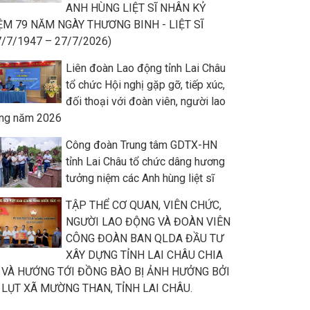
ANH HÙNG LIỆT SĨ NHÂN KỶ
ỆM 79 NĂM NGÀY THƯƠNG BINH - LIỆT SĨ
7/7/1947 – 27/7/2026)
Liên đoàn Lao động tỉnh Lai Châu
tổ chức Hội nghị gặp gỡ, tiếp xúc,
đối thoại với đoàn viên, người lao
ng năm 2026
Công đoàn Trung tâm GDTX-HN
tỉnh Lai Châu tổ chức dâng hương
tưởng niệm các Anh hùng liệt sĩ
TẬP THỂ CƠ QUAN, VIÊN CHỨC,
NGƯỜI LAO ĐỘNG VÀ ĐOÀN VIÊN
CÔNG ĐOÀN BAN QLDA ĐẦU TƯ
XÂY DỰNG TỈNH LAI CHÂU CHIA
 VÀ HƯỚNG TỚI ĐỒNG BÀO BỊ ẢNH HƯỞNG BỞI
 LỤT XÃ MƯỜNG THAN, TỈNH LAI CHÂU.