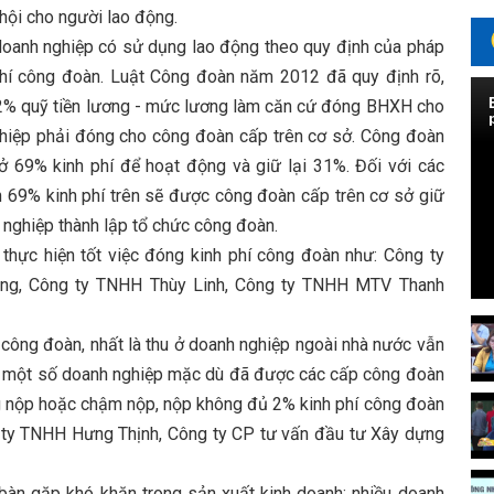
hội cho người lao động.
oanh nghiệp có sử dụng lao động theo quy định của pháp
phí công đoàn. Luật Công đoàn năm 2012 đã quy định rõ,
2% quỹ tiền lương - mức lương làm căn cứ đóng BHXH cho
ghiệp phải đóng cho công đoàn cấp trên cơ sở. Công đoàn
sở 69% kinh phí để hoạt động và giữ lại 31%. Đối với các
 69% kinh phí trên sẽ được công đoàn cấp trên cơ sở giữ
h nghiệp thành lập tổ chức công đoàn.
ực hiện tốt việc đóng kinh phí công đoàn như: Công ty
ông, Công ty TNHH Thùy Linh, Công ty TNHH MTV Thanh
 công đoàn, nhất là thu ở doanh nghiệp ngoài nhà nước vẫn
ao; một số doanh nghiệp mặc dù đã được các cấp công đoàn
ng nộp hoặc chậm nộp, nộp không đủ 2% kinh phí công đoàn
g ty TNHH Hưng Thịnh, Công ty CP tư vấn đầu tư Xây dựng
n gặp khó khăn trong sản xuất kinh doanh; nhiều doanh