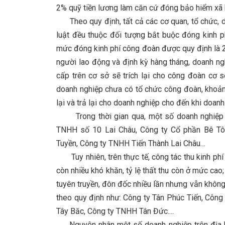
2% quỹ tiền lương làm căn cứ đóng bảo hiểm xã 
Theo quy định, tất cả các cơ quan, tổ chức, d
luật đều thuộc đối tượng bắt buộc đóng kinh 
mức đóng kinh phí công đoàn được quy định là 
người lao động và định kỳ hàng tháng, doanh n
cấp trên cơ sở sẽ trích lại cho công đoàn cơ 
doanh nghiệp chưa có tổ chức công đoàn, khoản
lại và trả lại cho doanh nghiệp cho đến khi doan
Trong thời gian qua, một số doanh nghiệp th
TNHH số 10 Lai Châu, Công ty Cổ phần Bê T
Tuyền, Công ty TNHH Tiến Thành Lai Châu…
Tuy nhiên, trên thực tế, công tác thu kinh phí
còn nhiều khó khăn, tỷ lệ thất thu còn ở mức c
tuyên truyền, đôn đốc nhiều lần nhưng vẫn khô
theo quy định như: Công ty Tân Phúc Tiến, Côn
Tây Băc, Công ty TNHH Tân Đức....
Nguyên nhân một số doanh nghiệp trên địa bà