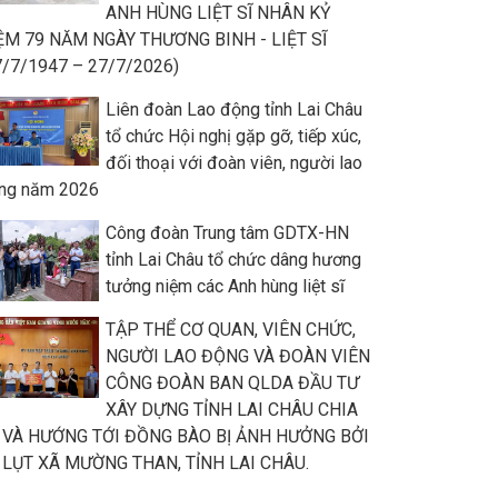
ANH HÙNG LIỆT SĨ NHÂN KỶ
ỆM 79 NĂM NGÀY THƯƠNG BINH - LIỆT SĨ
7/7/1947 – 27/7/2026)
Liên đoàn Lao động tỉnh Lai Châu
tổ chức Hội nghị gặp gỡ, tiếp xúc,
đối thoại với đoàn viên, người lao
ng năm 2026
Công đoàn Trung tâm GDTX-HN
tỉnh Lai Châu tổ chức dâng hương
tưởng niệm các Anh hùng liệt sĩ
TẬP THỂ CƠ QUAN, VIÊN CHỨC,
NGƯỜI LAO ĐỘNG VÀ ĐOÀN VIÊN
CÔNG ĐOÀN BAN QLDA ĐẦU TƯ
XÂY DỰNG TỈNH LAI CHÂU CHIA
 VÀ HƯỚNG TỚI ĐỒNG BÀO BỊ ẢNH HƯỞNG BỞI
 LỤT XÃ MƯỜNG THAN, TỈNH LAI CHÂU.