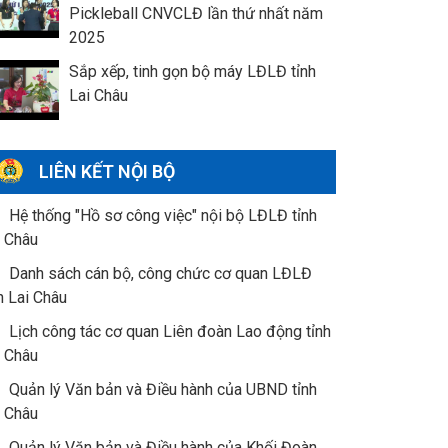
Pickleball CNVCLĐ lần thứ nhất năm
2025
Sắp xếp, tinh gọn bộ máy LĐLĐ tỉnh
Lai Châu
LIÊN KẾT NỘI BỘ
Hệ thống "Hồ sơ công việc" nội bộ LĐLĐ tỉnh
i Châu
Danh sách cán bộ, công chức cơ quan LĐLĐ
h Lai Châu
Lịch công tác cơ quan Liên đoàn Lao động tỉnh
i Châu
Quản lý Văn bản và Điều hành của UBND tỉnh
i Châu
Quản lý Văn bản và Điều hành của Khối Đoàn