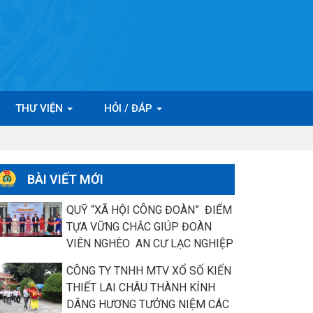
THƯ VIỆN
HỎI / ĐÁP
BÀI VIẾT MỚI
QUỸ “XÃ HỘI CÔNG ĐOÀN” ĐIỂM
TỰA VỮNG CHẮC GIÚP ĐOÀN
VIÊN NGHÈO AN CƯ LẠC NGHIỆP
CÔNG TY TNHH MTV XỔ SỐ KIẾN
THIẾT LAI CHÂU THÀNH KÍNH
DÂNG HƯƠNG TƯỞNG NIỆM CÁC