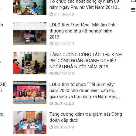
Tổ chức các hoạt động kỷ niệm 89
năm Ngày Phụ nữ Việt Nam 20/10
cho đoàn viên, CNLĐ các doanh
21/10/2019
nghiệp trên địa bàn Thành phố
nh
LĐLĐ tỉnh Trao tặng “Mái ấm tình
thương cho phụ nữ nghèo” năm
2019
02/12/2019
TĂNG CƯỜNG CÔNG TÁC THU KINH
,
PHÍ CÔNG ĐOÀN DOANH NGHIỆP
NGOÀI NHÀ NƯỚC NĂM 2019
09/12/2019
XII)
LĐLĐ tỉnh tổ chức “Tết Sum vầy”
u
năm 2020 cho đoàn viên, cán bộ,
giáo viên và học sinh xã Nậm Ban,
huyện Nậm Nhùn
06/01/2020
ức,
Tăng cường kiểm tra, giám sát Công
đoàn cấp dưới
25/07/2019