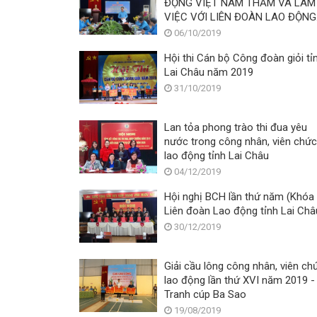
ĐỘNG VIỆT NAM THĂM VÀ LÀM
VIỆC VỚI LIÊN ĐOÀN LAO ĐỘNG
TỈNH LAI CHÂU
06/10/2019
Hội thi Cán bộ Công đoàn giỏi tỉ
Lai Châu năm 2019
31/10/2019
Lan tỏa phong trào thi đua yêu
nước trong công nhân, viên chức
lao động tỉnh Lai Châu
04/12/2019
Hội nghị BCH lần thứ năm (Khóa 
Liên đoàn Lao động tỉnh Lai Châ
30/12/2019
Giải cầu lông công nhân, viên ch
lao động lần thứ XVI năm 2019 -
Tranh cúp Ba Sao
19/08/2019