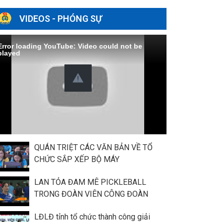
VIDEOS - PHÓNG SỰ
Error loading YouTube: Video could not be
played
QUÁN TRIỆT CÁC VĂN BẢN VỀ TỔ
CHỨC SẮP XẾP BỘ MÁY
LAN TỎA ĐAM MÊ PICKLEBALL
TRONG ĐOÀN VIÊN CÔNG ĐOÀN
LĐLĐ tỉnh tổ chức thành công giải