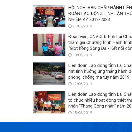
HỘI NGHỊ BAN CHẤP HÀNH LIÊN
ĐOÀN LAO ĐỘNG TỈNH LẦN THỨ 4,
NHIỆM KỲ 2018-2023
21/07/2019
Đoàn viên, CNVCLĐ tỉnh Lai Châ
tham gia Chương trình Hành trìn
“Giọt hồng Sông Đà - Kết nối dò
máu Việt” lần thứ II
18/06/2019
Liên đoàn Lao động tỉnh Lai Châ
mít tinh hưởng ứng tháng hành 
phòng, chống ma túy năm 2019
12/06/2019
Liên đoàn Lao động tỉnh Lai Châ
tổ chức nhiều hoạt động thiết th
nhân “Tháng Công nhân” năm 2
15/05/2019