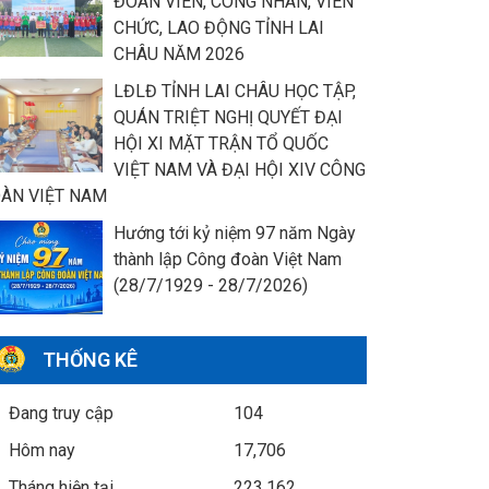
ĐOÀN VIÊN, CÔNG NHÂN, VIÊN
CHỨC, LAO ĐỘNG TỈNH LAI
CHÂU NĂM 2026
LĐLĐ TỈNH LAI CHÂU HỌC TẬP,
QUÁN TRIỆT NGHỊ QUYẾT ĐẠI
HỘI XI MẶT TRẬN TỔ QUỐC
VIỆT NAM VÀ ĐẠI HỘI XIV CÔNG
ÀN VIỆT NAM
Hướng tới kỷ niệm 97 năm Ngày
thành lập Công đoàn Việt Nam
(28/7/1929 - 28/7/2026)
THỐNG KÊ
Đang truy cập
104
Hôm nay
17,706
Tháng hiện tại
223,162