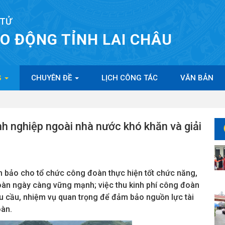
 TỬ
AO ĐỘNG TỈNH LAI CHÂU
G
CHUYÊN ĐỀ
LỊCH CÔNG TÁC
VĂN BẢN
h nghiệp ngoài nhà nước khó khăn và giải
m bảo cho tổ chức công đoàn thực hiện tốt chức năng,
àn ngày càng vững mạnh; việc thu kinh phí công đoàn
u cầu, nhiệm vụ quan trọng để đảm bảo nguồn lực tài
oàn.