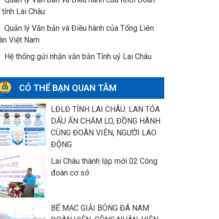
 tỉnh Lai Châu
Quản lý Văn bản và Điều hành của Tổng Liên
àn Việt Nam
Hệ thống gửi nhận văn bản Tỉnh uỷ Lai Châu
CÓ THỂ BẠN QUAN TÂM
LĐLĐ TỈNH LAI CHÂU: LAN TỎA
DẤU ẤN CHĂM LO, ĐỒNG HÀNH
CÙNG ĐOÀN VIÊN, NGƯỜI LAO
ĐỘNG
Lai Châu thành lập mới 02 Công
đoàn cơ sở
BẾ MẠC GIẢI BÓNG ĐÁ NAM