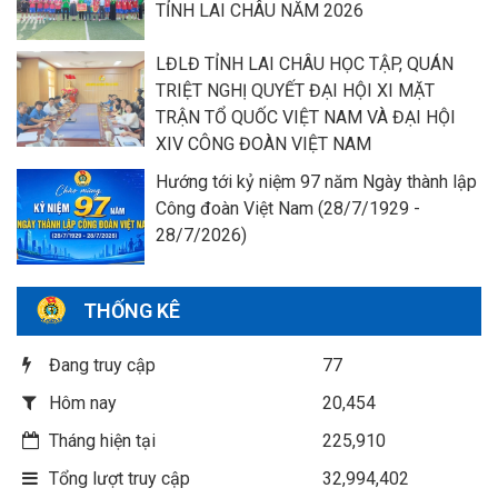
TỈNH LAI CHÂU NĂM 2026
LĐLĐ TỈNH LAI CHÂU HỌC TẬP, QUÁN
TRIỆT NGHỊ QUYẾT ĐẠI HỘI XI MẶT
TRẬN TỔ QUỐC VIỆT NAM VÀ ĐẠI HỘI
XIV CÔNG ĐOÀN VIỆT NAM
Hướng tới kỷ niệm 97 năm Ngày thành lập
Công đoàn Việt Nam (28/7/1929 -
28/7/2026)
THỐNG KÊ
Đang truy cập
77
Hôm nay
20,454
Tháng hiện tại
225,910
Tổng lượt truy cập
32,994,402