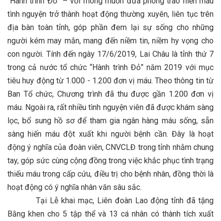
“Hành trình Đỏ” – với mong muốn đưa phong trào hiến máu
tình nguyện trở thành hoạt động thường xuyên, liên tục trên
địa bàn toàn tỉnh, góp phần đem lại sự sống cho những
người kém may mắn, mang đến niềm tin, niềm hy vọng cho
con người. Tính đến ngày 17/6/2019, Lai Châu là tỉnh thứ 7
trong cả nước tổ chức “Hành trình Đỏ” năm 2019 với mục
tiêu huy động từ 1.000 - 1.200 đơn vị máu. Theo thông tin từ
Ban Tổ chức, Chương trình đã thu được gần 1.200 đơn vị
máu. Ngoài ra, rất nhiều tình nguyện viên đã được khám sàng
lọc, bổ sung hồ sơ để tham gia ngân hàng máu sống, sẵn
sàng hiến máu đột xuất khi người bệnh cần. Đây là hoạt
động ý nghĩa của đoàn viên, CNVCLĐ trong tỉnh nhằm chung
tay, góp sức cùng cộng đồng trong việc khắc phục tình trạng
thiếu máu trong cấp cứu, điều trị cho bệnh nhân, đồng thời là
hoạt động có ý nghĩa nhân văn sâu sắc.
Tại Lễ khai mạc, Liên đoàn Lao động tỉnh đã tặng
Bằng khen cho 5 tập thể và 13 cá nhân có thành tích xuất