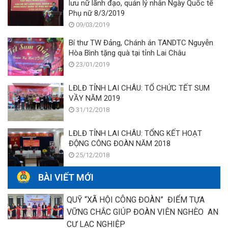
lưu nữ lãnh đạo, quản lý nhân Ngày Quốc tế
Phụ nữ 8/3/2019
09/03/2019
Bí thư TW Đảng, Chánh án TANDTC Nguyễn
Hòa Bình tặng quà tại tỉnh Lai Châu
23/01/2019
LĐLĐ TỈNH LAI CHÂU: TỔ CHỨC TẾT SUM
VẦY NĂM 2019
31/12/2018
LĐLĐ TỈNH LAI CHÂU: TỔNG KẾT HOẠT
ĐỘNG CÔNG ĐOÀN NĂM 2018
25/12/2018
BÀI VIẾT MỚI
QUỸ “XÃ HỘI CÔNG ĐOÀN” ĐIỂM TỰA
VỮNG CHẮC GIÚP ĐOÀN VIÊN NGHÈO AN
CƯ LẠC NGHIỆP