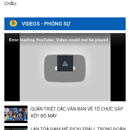
CHÂU.
VIDEOS - PHÓNG SỰ
Error loading YouTube: Video could not be played
QUÁN TRIỆT CÁC VĂN BẢN VỀ TỔ CHỨC SẮP
XẾP BỘ MÁY
LAN TỎA ĐAM MÊ PICKLEBALL TRONG ĐOÀN