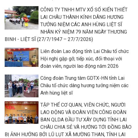
CÔNG TY TNHH MTV XỔ SỐ KIẾN THIẾT
LAI CHÂU THÀNH KÍNH DÂNG HƯƠNG
TƯỞNG NIỆM CÁC ANH HÙNG LIỆT SĨ
NHÂN KỶ NIỆM 79 NĂM NGÀY THƯƠNG
BINH - LIỆT SĨ (27/7/1947 – 27/7/2026)
Liên đoàn Lao động tỉnh Lai Châu tổ chức
Hội nghị gặp gỡ, tiếp xúc, đối thoại với
đoàn viên, người lao động năm 2026
Công đoàn Trung tâm GDTX-HN tỉnh Lai
Châu tổ chức dâng hương tưởng niệm các
Anh hùng liệt sĩ
TẬP THỂ CƠ QUAN, VIÊN CHỨC, NGƯỜI
LAO ĐỘNG VÀ ĐOÀN VIÊN CÔNG ĐOÀN
BAN QLDA ĐẦU TƯ XÂY DỰNG TỈNH LAI
CHÂU CHIA SẺ VÀ HƯỚNG TỚI ĐỒNG BÀO
BỊ ẢNH HƯỞNG BỞI LŨ LỤT XÃ MƯỜNG THAN, TỈNH LAI