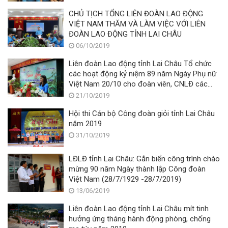
CHỦ TỊCH TỔNG LIÊN ĐOÀN LAO ĐỘNG
VIỆT NAM THĂM VÀ LÀM VIỆC VỚI LIÊN
ĐOÀN LAO ĐỘNG TỈNH LAI CHÂU
06/10/2019
Liên đoàn Lao động tỉnh Lai Châu Tổ chức
các hoạt động kỷ niệm 89 năm Ngày Phụ nữ
Việt Nam 20/10 cho đoàn viên, CNLĐ các
doanh nghiệp trên địa bàn Thành phố
21/10/2019
Hội thi Cán bộ Công đoàn giỏi tỉnh Lai Châu
năm 2019
31/10/2019
LĐLĐ tỉnh Lai Châu: Gắn biển công trình chào
mừng 90 năm Ngày thành lập Công đoàn
Việt Nam (28/7/1929 -28/7/2019)
13/06/2019
Liên đoàn Lao động tỉnh Lai Châu mít tinh
hưởng ứng tháng hành động phòng, chống