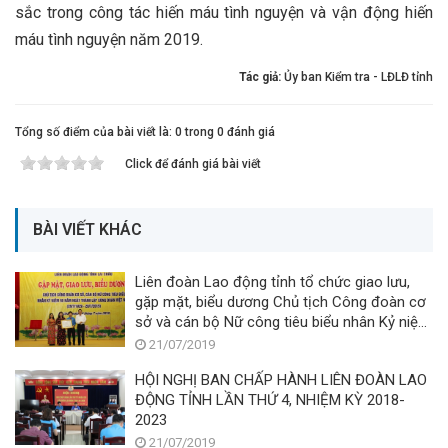
sắc trong công tác hiến máu tình nguyện và vận động hiến
máu tình nguyện năm 2019.
Tác giả:
Ủy ban Kiểm tra - LĐLĐ tỉnh
Tổng số điểm của bài viết là: 0 trong 0 đánh giá
Click để đánh giá bài viết
BÀI VIẾT KHÁC
Liên đoàn Lao động tỉnh tổ chức giao lưu,
gặp mặt, biểu dương Chủ tịch Công đoàn cơ
sở và cán bộ Nữ công tiêu biểu nhân Kỷ niệm
90 năm Ngày thành lập Công đoàn Việt Nam
21/07/2019
(28/7/1929-28/7/2019)
HỘI NGHỊ BAN CHẤP HÀNH LIÊN ĐOÀN LAO
ĐỘNG TỈNH LẦN THỨ 4, NHIỆM KỲ 2018-
2023
21/07/2019