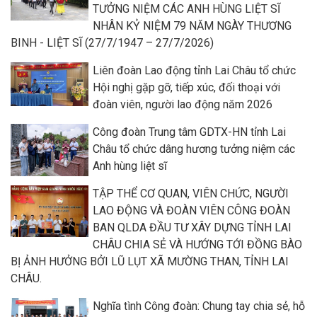
TƯỞNG NIỆM CÁC ANH HÙNG LIỆT SĨ
NHÂN KỶ NIỆM 79 NĂM NGÀY THƯƠNG
BINH - LIỆT SĨ (27/7/1947 – 27/7/2026)
Liên đoàn Lao động tỉnh Lai Châu tổ chức
Hội nghị gặp gỡ, tiếp xúc, đối thoại với
đoàn viên, người lao động năm 2026
Công đoàn Trung tâm GDTX-HN tỉnh Lai
Châu tổ chức dâng hương tưởng niệm các
Anh hùng liệt sĩ
TẬP THỂ CƠ QUAN, VIÊN CHỨC, NGƯỜI
LAO ĐỘNG VÀ ĐOÀN VIÊN CÔNG ĐOÀN
BAN QLDA ĐẦU TƯ XÂY DỰNG TỈNH LAI
CHÂU CHIA SẺ VÀ HƯỚNG TỚI ĐỒNG BÀO
BỊ ẢNH HƯỞNG BỞI LŨ LỤT XÃ MƯỜNG THAN, TỈNH LAI
CHÂU.
Nghĩa tình Công đoàn: Chung tay chia sẻ, hỗ