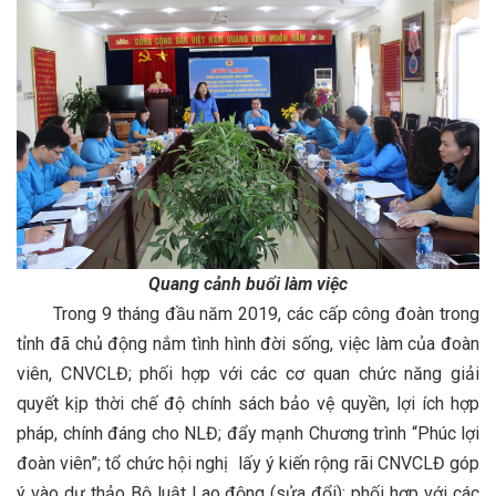
Quang cảnh buổi làm việc
Trong 9 tháng đầu năm 2019, các cấp công đoàn trong
tỉnh đã chủ động nắm tình hình đời sống, việc làm của đoàn
viên, CNVCLĐ; phối hợp với các cơ quan chức năng giải
quyết kịp thời chế độ chính sách bảo vệ quyền, lợi ích hợp
pháp, chính đáng cho NLĐ; đẩy mạnh Chương trình “Phúc lợi
đoàn viên”; tổ chức hội nghị lấy ý kiến rộng rãi CNVCLĐ góp
ý vào dự thảo Bộ luật Lao động (sửa đổi); phối hợp với các