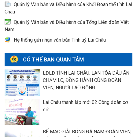
Quản lý Văn bản và Điều hành của Khối Đoàn thể tỉnh Lai
Châu
Quản lý Văn bản và Điều hành của Tổng Liên đoàn Việt
Nam
Hệ thống gửi nhận văn bản Tỉnh uỷ Lai Châu
CÓ THỂ BẠN QUAN TÂM
LĐLĐ TỈNH LAI CHÂU: LAN TỎA DẤU ẤN
CHĂM LO, ĐỒNG HÀNH CÙNG ĐOÀN
VIÊN, NGƯỜI LAO ĐỘNG
Lai Châu thành lập mới 02 Công đoàn cơ
sở
BẾ MẠC GIẢI BÓNG ĐÁ NAM ĐOÀN VIÊN,