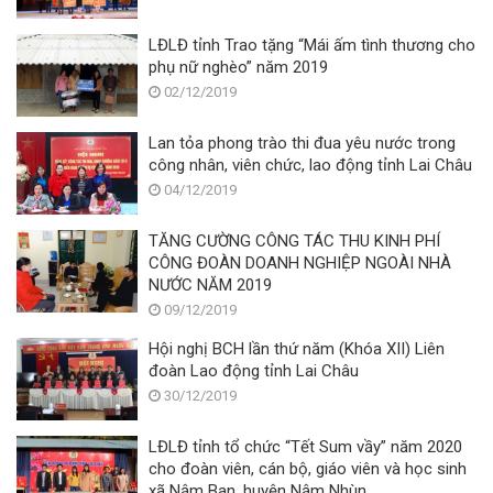
LĐLĐ tỉnh Trao tặng “Mái ấm tình thương cho
phụ nữ nghèo” năm 2019
02/12/2019
Lan tỏa phong trào thi đua yêu nước trong
công nhân, viên chức, lao động tỉnh Lai Châu
04/12/2019
TĂNG CƯỜNG CÔNG TÁC THU KINH PHÍ
CÔNG ĐOÀN DOANH NGHIỆP NGOÀI NHÀ
NƯỚC NĂM 2019
09/12/2019
Hội nghị BCH lần thứ năm (Khóa XII) Liên
đoàn Lao động tỉnh Lai Châu
30/12/2019
LĐLĐ tỉnh tổ chức “Tết Sum vầy” năm 2020
cho đoàn viên, cán bộ, giáo viên và học sinh
xã Nậm Ban, huyện Nậm Nhùn