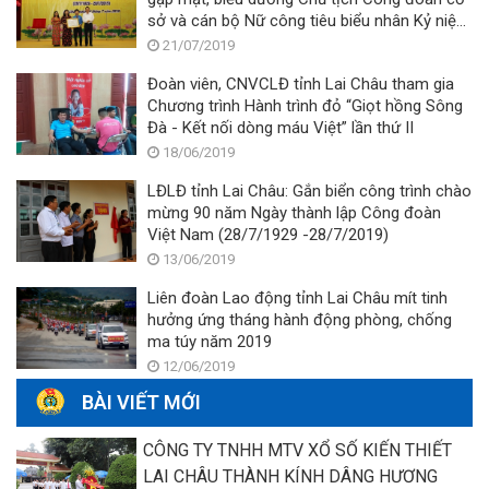
sở và cán bộ Nữ công tiêu biểu nhân Kỷ niệm
90 năm Ngày thành lập Công đoàn Việt Nam
21/07/2019
(28/7/1929-28/7/2019)
Đoàn viên, CNVCLĐ tỉnh Lai Châu tham gia
Chương trình Hành trình đỏ “Giọt hồng Sông
Đà - Kết nối dòng máu Việt” lần thứ II
18/06/2019
LĐLĐ tỉnh Lai Châu: Gắn biển công trình chào
mừng 90 năm Ngày thành lập Công đoàn
Việt Nam (28/7/1929 -28/7/2019)
13/06/2019
Liên đoàn Lao động tỉnh Lai Châu mít tinh
hưởng ứng tháng hành động phòng, chống
ma túy năm 2019
12/06/2019
BÀI VIẾT MỚI
CÔNG TY TNHH MTV XỔ SỐ KIẾN THIẾT
LAI CHÂU THÀNH KÍNH DÂNG HƯƠNG