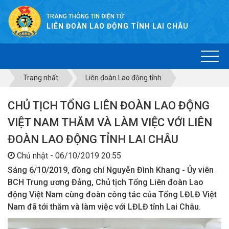
TRANG THÔNG TIN ĐIỆN TỬ
LIÊN ĐOÀN LAO ĐỘNG TỈNH LAI CHÂU
Trang nhất
Liên đoàn Lao động tỉnh
CHỦ TỊCH TỔNG LIÊN ĐOÀN LAO ĐỘNG
VIỆT NAM THĂM VÀ LÀM VIỆC VỚI LIÊN
ĐOÀN LAO ĐỘNG TỈNH LAI CHÂU
Chủ nhật - 06/10/2019 20:55
Sáng 6/10/2019, đồng chí Nguyễn Đình Khang - Ủy viên
BCH Trung ương Đảng, Chủ tịch Tổng Liên đoàn Lao
động Việt Nam cùng đoàn công tác của Tổng LĐLĐ Việt
Nam đã tới thăm và làm việc với LĐLĐ tỉnh Lai Châu.