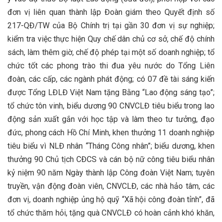
đơn vị liên quan thành lập Đoàn giám theo Quyết định số
217-QĐ/TW của Bộ Chính trị tại gần 30 đơn vị sự nghiệp;
kiểm tra việc thực hiện Quy chế dân chủ cơ sở, chế độ chính
sách, làm thêm giờ, chế độ phép tại một số doanh nghiệp; tổ
chức tốt các phong trào thi đua yêu nước do Tổng Liên
đoàn, các cấp, các ngành phát động; có 07 đề tài sáng kiến
được Tổng LĐLĐ Việt Nam tặng Bằng “Lao động sáng tạo”;
tổ chức tôn vinh, biểu dương 90 CNVCLĐ tiêu biểu trong lao
động sản xuất gắn với học tập và làm theo tư tưởng, đạo
đức, phong cách Hồ Chí Minh, khen thưởng 11 doanh nghiệp
tiêu biểu vì NLĐ nhân “Tháng Công nhân”; biểu dương, khen
thưởng 90 Chủ tịch CĐCS và cán bộ nữ công tiêu biểu nhân
kỷ niệm 90 năm Ngày thành lập Công đoàn Việt Nam; tuyên
truyền, vận động đoàn viên, CNVCLĐ, các nhà hảo tâm, các
đơn vị, doanh nghiệp ủng hộ quỹ “Xã hội công đoàn tỉnh”, đã
tổ chức thăm hỏi, tặng quà CNVCLĐ có hoàn cảnh khó khăn,