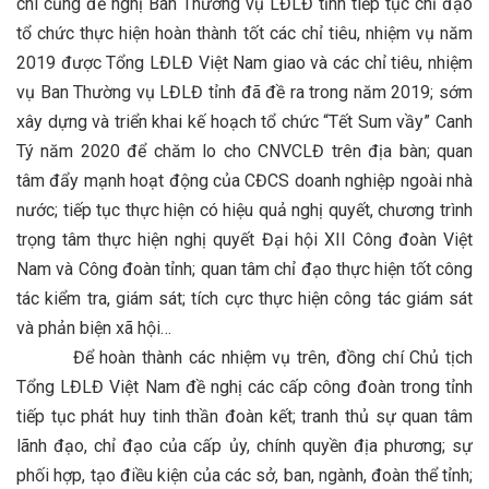
chí cũng đề nghị Ban Thường vụ LĐLĐ tỉnh tiếp tục chỉ đạo
tổ chức thực hiện hoàn thành tốt các chỉ tiêu, nhiệm vụ năm
2019 được Tổng LĐLĐ Việt Nam giao và các chỉ tiêu, nhiệm
vụ Ban Thường vụ LĐLĐ tỉnh đã đề ra trong năm 2019; sớm
xây dựng và triển khai kế hoạch tổ chức “Tết Sum vầy” Canh
Tý năm 2020 để chăm lo cho CNVCLĐ trên địa bàn; quan
tâm đẩy mạnh hoạt động của CĐCS doanh nghiệp ngoài nhà
nước; tiếp tục thực hiện có hiệu quả nghị quyết, chương trình
trọng tâm thực hiện nghị quyết Đại hội XII Công đoàn Việt
Nam và Công đoàn tỉnh; quan tâm chỉ đạo thực hiện tốt công
tác kiểm tra, giám sát; tích cực thực hiện công tác giám sát
và phản biện xã hội…
Để hoàn thành các nhiệm vụ trên, đồng chí Chủ tịch
Tổng LĐLĐ Việt Nam đề nghị các cấp công đoàn trong tỉnh
tiếp tục phát huy tinh thần đoàn kết; tranh thủ sự quan tâm
lãnh đạo, chỉ đạo của cấp ủy, chính quyền địa phương; sự
phối hợp, tạo điều kiện của các sở, ban, ngành, đoàn thể tỉnh;