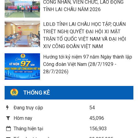
CÔNG NHÂN, VIÊN CHỨC, LAO ĐỘNG
TỈNH LAI CHÂU NĂM 2026
LĐLĐ TỈNH LAI CHÂU HỌC TẬP, QUÁN
TRIỆT NGHỊ QUYẾT ĐẠI HỘI XI MẶT
TRẬN TỔ QUỐC VIỆT NAM VÀ ĐẠI HỘI
XIV CÔNG ĐOÀN VIỆT NAM
Hướng tới kỷ niệm 97 năm Ngày thành lập
Công đoàn Việt Nam (28/7/1929 -
28/7/2026)
THỐNG KÊ
Đang truy cập
54
Hôm nay
45,096
Tháng hiện tại
156,903