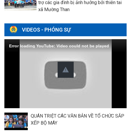
trợ các gia đình bị ảnh hưởng bởi thiên tai
xã Mường Than
VIDEOS - PHÓNG SỰ
Error loading YouTube: Video could not be played
QUÁN TRIỆT CÁC VĂN BẢN VỀ TỔ CHỨC SẮP
XẾP BỘ MÁY