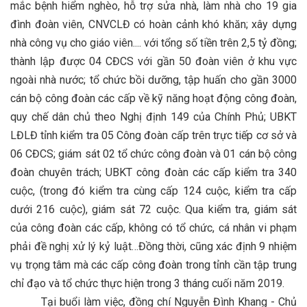
mắc bệnh hiểm nghèo, hỗ trợ sửa nhà, làm nhà cho 19 gia
đình đoàn viên, CNVCLĐ có hoàn cảnh khó khăn; xây dựng
nhà công vụ cho giáo viên.... với tổng số tiền trên 2,5 tỷ đồng;
thành lập được 04 CĐCS với gần 50 đoàn viên ở khu vực
ngoài nhà nước; tổ chức bồi dưỡng, tập huấn cho gần 3000
cán bộ công đoàn các cấp về kỹ năng hoạt động công đoàn,
quy chế dân chủ theo Nghị định 149 của Chính Phủ; UBKT
LĐLĐ tỉnh kiểm tra 05 Công đoàn cấp trên trực tiếp cơ sở và
06 CĐCS; giám sát 02 tổ chức công đoàn và 01 cán bộ công
đoàn chuyên trách; UBKT công đoàn các cấp kiểm tra 340
cuộc, (trong đó kiểm tra cùng cấp 124 cuộc, kiểm tra cấp
dưới 216 cuộc), giám sát 72 cuộc. Qua kiểm tra, giám sát
của công đoàn các cấp, không có tổ chức, cá nhân vi phạm
phải đề nghị xử lý kỷ luật…Đồng thời, cũng xác định 9 nhiệm
vụ trọng tâm mà các cấp công đoàn trong tỉnh cần tập trung
chỉ đạo và tổ chức thực hiện trong 3 tháng cuối năm 2019.
Tại buổi làm việc, đồng chí Nguyễn Đình Khang - Chủ