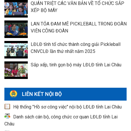
QUÁN TRIỆT CÁC VĂN BẢN VỀ TỔ CHỨC SẮP
XẾP BỘ MÁY
LAN TỎA ĐAM MÊ PICKLEBALL TRONG ĐOÀN
VIÊN CÔNG ĐOÀN
LĐLĐ tỉnh tổ chức thành công giải Pickleball
CNVCLĐ lần thứ nhất năm 2025
Sắp xếp, tinh gọn bộ máy LĐLĐ tỉnh Lai Châu
LIÊN KẾT NỘI BỘ
Hệ thống "Hồ sơ công việc" nội bộ LĐLĐ tỉnh Lai Châu
Danh sách cán bộ, công chức cơ quan LĐLĐ tỉnh Lai
Châu