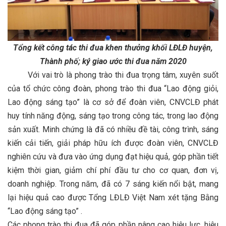
Tổng kết công tác thi đua khen thưởng khối LĐLĐ huyện,
Thành phố; ký giao ước thi đua năm 2020
Với vai trò là phong trào thi đua trọng tâm, xuyên suốt
của tổ chức công đoàn, phong trào thi đua “Lao động giỏi,
Lao động sáng tạo” là cơ sở để đoàn viên, CNVCLĐ phát
huy tính năng động, sáng tạo trong công tác, trong lao động
sản xuất. Minh chứng là đã có nhiều đề tài, công trình, sáng
kiến cải tiến, giải pháp hữu ích được đoàn viên, CNVCLĐ
nghiên cứu và đưa vào ứng dụng đạt hiệu quả, góp phần tiết
kiệm thời gian, giảm chí phí đầu tư cho cơ quan, đơn vị,
doanh nghiệp. Trong năm, đã có 7 sáng kiến nổi bật, mang
lại hiệu quả cao được Tổng LĐLĐ Việt Nam xét tặng Bằng
“Lao động sáng tạo” .
Các phong trào thi đua đã góp phần nâng cao hiệu lực, hiệu