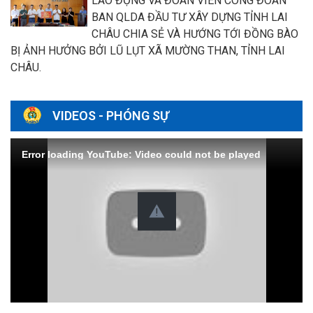
LAO ĐỘNG VÀ ĐOÀN VIÊN CÔNG ĐOÀN
BAN QLDA ĐẦU TƯ XÂY DỰNG TỈNH LAI
CHÂU CHIA SẺ VÀ HƯỚNG TỚI ĐỒNG BÀO
BỊ ẢNH HƯỞNG BỞI LŨ LỤT XÃ MƯỜNG THAN, TỈNH LAI
CHÂU.
VIDEOS - PHÓNG SỰ
Error loading YouTube: Video could not be played