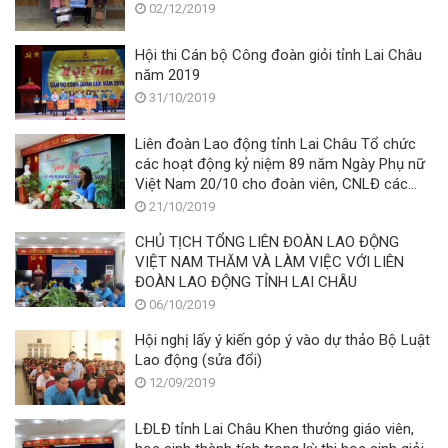
02/12/2019
Hội thi Cán bộ Công đoàn giỏi tỉnh Lai Châu
năm 2019
31/10/2019
Liên đoàn Lao động tỉnh Lai Châu Tổ chức
các hoạt động kỷ niệm 89 năm Ngày Phụ nữ
Việt Nam 20/10 cho đoàn viên, CNLĐ các
doanh nghiệp trên địa bàn Thành phố
21/10/2019
CHỦ TỊCH TỔNG LIÊN ĐOÀN LAO ĐỘNG
VIỆT NAM THĂM VÀ LÀM VIỆC VỚI LIÊN
ĐOÀN LAO ĐỘNG TỈNH LAI CHÂU
06/10/2019
Hội nghị lấy ý kiến góp ý vào dự thảo Bộ Luật
Lao động (sửa đổi)
12/09/2019
LĐLĐ tỉnh Lai Châu Khen thưởng giáo viên,