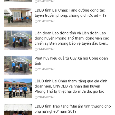
05/03/2020
LĐLĐ tỉnh Lai Châu: Tăng cường công tác
tuyên truyền phòng, chống dịch Covid – 19
31/03/2020
Liên đoàn Lao động tỉnh và Liên đoàn Lao
động huyện Phong Thổ thăm, động viên các
chiến sỹ Biên phòng bảo vệ tuyến đầu biên
giới trong phòng, chống dịch Covid- 19
14/04/2020
Phát huy hiệu quả từ Quỹ Xã hội Công đoàn
tỉnh
21/04/2020
LĐLĐ tỉnh Lai Châu thăm, tặng quà gia đình
đoàn viên, CNVCLĐ và nhân dân huyện
Phong Thổ bị thiệt hại do mưa đá, gió lốc
28/04/2020
LĐLĐ tỉnh Trao tặng “Mái ấm tình thương cho
phụ nữ nghèo” năm 2019