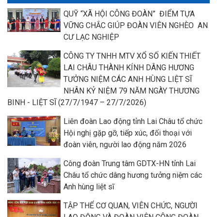
QUỸ “XÃ HỘI CÔNG ĐOÀN” ĐIỂM TỰA
VỮNG CHẮC GIÚP ĐOÀN VIÊN NGHÈO AN
CƯ LẠC NGHIỆP
CÔNG TY TNHH MTV XỔ SỐ KIẾN THIẾT
LAI CHÂU THÀNH KÍNH DÂNG HƯƠNG
TƯỞNG NIỆM CÁC ANH HÙNG LIỆT SĨ
NHÂN KỶ NIỆM 79 NĂM NGÀY THƯƠNG
BINH - LIỆT SĨ (27/7/1947 – 27/7/2026)
Liên đoàn Lao động tỉnh Lai Châu tổ chức
Hội nghị gặp gỡ, tiếp xúc, đối thoại với
đoàn viên, người lao động năm 2026
Công đoàn Trung tâm GDTX-HN tỉnh Lai
Châu tổ chức dâng hương tưởng niệm các
Anh hùng liệt sĩ
TẬP THỂ CƠ QUAN, VIÊN CHỨC, NGƯỜI