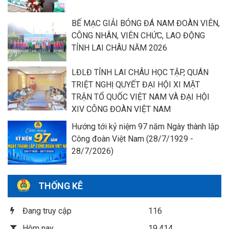
BẾ MẠC GIẢI BÓNG ĐÁ NAM ĐOÀN VIÊN,
CÔNG NHÂN, VIÊN CHỨC, LAO ĐỘNG
TỈNH LAI CHÂU NĂM 2026
LĐLĐ TỈNH LAI CHÂU HỌC TẬP, QUÁN
TRIỆT NGHỊ QUYẾT ĐẠI HỘI XI MẶT
TRẬN TỔ QUỐC VIỆT NAM VÀ ĐẠI HỘI
XIV CÔNG ĐOÀN VIỆT NAM
Hướng tới kỷ niệm 97 năm Ngày thành lập
Công đoàn Việt Nam (28/7/1929 -
28/7/2026)
THỐNG KÊ
Đang truy cập
116
Hôm nay
19,414