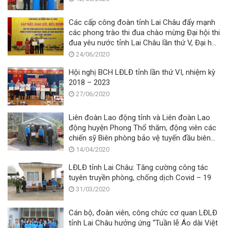
Các cấp công đoàn tỉnh Lai Châu đẩy mạnh
các phong trào thi đua chào mừng Đại hội thi
đua yêu nước tỉnh Lai Châu lần thứ V, Đại hội
thi đua yêu nước Tổng Liên đoàn lần thứ X,
24/06/2020
tiến tới Đại hội thi đua yêu nước toàn quốc
Hội nghị BCH LĐLĐ tỉnh lần thứ VI, nhiệm kỳ
lần thứ X
2018 – 2023
27/06/2020
Liên đoàn Lao động tỉnh và Liên đoàn Lao
động huyện Phong Thổ thăm, động viên các
chiến sỹ Biên phòng bảo vệ tuyến đầu biên
giới trong phòng, chống dịch Covid- 19
14/04/2020
LĐLĐ tỉnh Lai Châu: Tăng cường công tác
tuyên truyền phòng, chống dịch Covid – 19
31/03/2020
Cán bộ, đoàn viên, công chức cơ quan LĐLĐ
tỉnh Lai Châu hưởng ứng “Tuần lễ Áo dài Việt