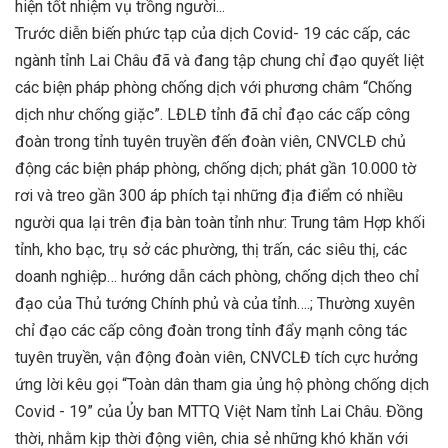
hiện tốt nhiệm vụ trồng người...
Trước diễn biến phức tạp của dịch Covid- 19 các cấp, các
ngành tỉnh Lai Châu đã và đang tập chung chỉ đạo quyết liệt
các biện pháp phòng chống dịch với phương châm “Chống
dịch như chống giặc”. LĐLĐ tỉnh đã chỉ đạo các cấp công
đoàn trong tỉnh tuyên truyền đến đoàn viên, CNVCLĐ chủ
động các biện pháp phòng, chống dịch; phát gần 10.000 tờ
rơi và treo gần 300 áp phích tại những địa điểm có nhiều
người qua lại trên địa bàn toàn tỉnh như: Trung tâm Hợp khối
tỉnh, kho bạc, trụ sở các phường, thị trấn, các siêu thị, các
doanh nghiệp… hướng dẫn cách phòng, chống dịch theo chỉ
đạo của Thủ tướng Chính phủ và của tỉnh….; Thường xuyên
chỉ đạo các cấp công đoàn trong tỉnh đẩy mạnh công tác
tuyên truyền, vận động đoàn viên, CNVCLĐ tích cực hưởng
ứng lời kêu gọi “Toàn dân tham gia ủng hộ phòng chống dịch
Covid - 19” của Ủy ban MTTQ Việt Nam tỉnh Lai Châu. Đồng
thời, nhằm kịp thời động viên, chia sẻ những khó khăn với