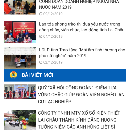
CÔNG ĐOÀN DOANH NGHIỆP NGOÀI NHÀ
NƯỚC NĂM 2019
09/12/2019
Lan tỏa phong trào thi đua yêu nước trong
công nhân, viên chức, lao động tỉnh Lai Châu
04/12/2019
LĐLĐ tỉnh Trao tặng “Mái ấm tình thương cho
phụ nữ nghèo” năm 2019
02/12/2019
BÀI VIẾT MỚI
QUỸ “XÃ HỘI CÔNG ĐOÀN” ĐIỂM TỰA
VỮNG CHẮC GIÚP ĐOÀN VIÊN NGHÈO AN
CƯ LẠC NGHIỆP
CÔNG TY TNHH MTV XỔ SỐ KIẾN THIẾT
LAI CHÂU THÀNH KÍNH DÂNG HƯƠNG
TƯỞNG NIỆM CÁC ANH HÙNG LIỆT SĨ