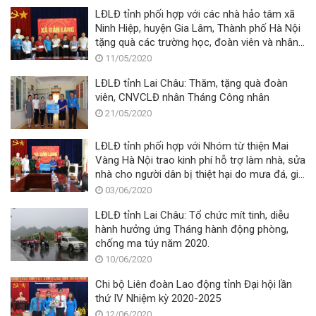
LĐLĐ tỉnh phối hợp với các nhà hảo tâm xã
Ninh Hiệp, huyện Gia Lâm, Thành phố Hà Nội
tặng quà các trường học, đoàn viên và nhân
dân 03 xã huyện Phong Thổ
11/05/2020
LĐLĐ tỉnh Lai Châu: Thăm, tặng quà đoàn
viên, CNVCLĐ nhân Tháng Công nhân
21/05/2020
LĐLĐ tỉnh phối hợp với Nhóm từ thiện Mai
Vàng Hà Nội trao kinh phí hỗ trợ làm nhà, sửa
nhà cho người dân bị thiệt hại do mưa đá, gió
lốc tại xã Bản Lang, huyện Phong Thổ.
03/06/2020
LĐLĐ tỉnh Lai Châu: Tổ chức mít tinh, diễu
hành hưởng ứng Tháng hành động phòng,
chống ma túy năm 2020.
10/06/2020
Chi bộ Liên đoàn Lao động tỉnh Đại hội lần
thứ IV Nhiệm kỳ 2020-2025
12/06/2020