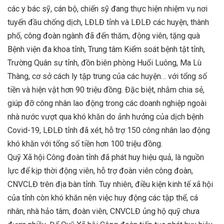
các y bác sỹ, cán bộ, chiến sỹ đang thực hiện nhiệm vụ nơi
tuyến đầu chống dịch, LĐLĐ tỉnh và LĐLĐ các huyện, thành
phố, công đoàn ngành đã đến thăm, động viên, tặng quà
Bệnh viện đa khoa tỉnh, Trung tâm Kiểm soát bệnh tật tỉnh,
Trường Quân sự tỉnh, đồn biên phòng Huổi Luông, Ma Lù
Thàng, cơ sở cách ly tập trung của các huyện… với tổng số
tiền và hiện vật hơn 90 triệu đồng. Đặc biệt, nhằm chia sẻ,
giúp đỡ công nhân lao động trong các doanh nghiệp ngoài
nhà nước vượt qua khó khăn do ảnh hưởng của dịch bệnh
Covid-19, LĐLĐ tỉnh đã xét, hỗ trợ 150 công nhân lao động
khó khăn với tổng số tiền hơn 100 triệu đồng.
Quỹ Xã hội Công đoàn tỉnh đã phát huy hiệu quả, là nguồn
lực để kịp thời động viên, hỗ trợ đoàn viên công đoàn,
CNVCLĐ trên địa bàn tỉnh. Tuy nhiên, điều kiện kinh tế xã hội
của tỉnh còn khó khăn nên việc huy động các tập thể, cá
nhân, nhà hảo tâm, đoàn viên, CNVCLĐ ủng hộ quỹ chưa