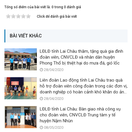
Tổng số điểm của bài viết là: 0 trong 0 đánh giá
Click để đánh giá bài viết
BÀI VIẾT KHÁC
LĐLĐ tỉnh Lai Châu thăm, tặng quà gia đình
đoàn viên, CNVCLĐ và nhân dân huyện
Phong Thổ bị thiệt hại do mưa đá, gió lốc
28/04/2020
Liên đoàn Lao động tỉnh Lai Châu trao quà
hỗ trợ đoàn viên công đoàn trong các đơn vị,
doanh nghiệp có hoàn cảnh khó khăn do ảnh
hưởng dịch bệnh Covid-19
28/04/2020
LĐLĐ tỉnh Lai Châu: Bàn giao nhà công vụ
cho đoàn viên, CNVCLĐ Trung tâm y tế
huyện Nậm Nhùn
08/05/2020