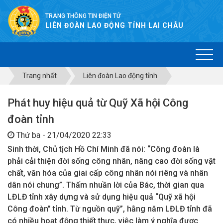
TRANG THÔNG TIN ĐIỆN TỬ
LIÊN ĐOÀN LAO ĐỘNG TỈNH LAI CHÂU
Trang nhất
Liên đoàn Lao động tỉnh
Phát huy hiệu quả từ Quỹ Xã hội Công
đoàn tỉnh
Thứ ba - 21/04/2020 22:33
Sinh thời, Chủ tịch Hồ Chí Minh đã nói: “Công đoàn là
phải cải thiện đời sống công nhân, nâng cao đời sống vật
chất, văn hóa của giai cấp công nhân nói riêng và nhân
dân nói chung”. Thấm nhuần lời của Bác, thời gian qua
LĐLĐ tỉnh xây dựng và sử dụng hiệu quả “Quỹ xã hội
Công đoàn” tỉnh. Từ nguồn quỹ”, hằng năm LĐLĐ tỉnh đã
có nhiều hoạt động thiết thực, việc làm ý nghĩa được