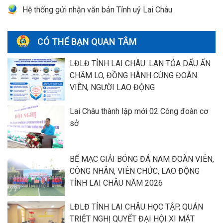
Hệ thống gửi nhận văn bản Tỉnh uỷ Lai Châu
CÓ THỂ BẠN QUAN TÂM
LĐLĐ TỈNH LAI CHÂU: LAN TỎA DẤU ẤN
CHĂM LO, ĐỒNG HÀNH CÙNG ĐOÀN
VIÊN, NGƯỜI LAO ĐỘNG
Lai Châu thành lập mới 02 Công đoàn cơ
sở
BẾ MẠC GIẢI BÓNG ĐÁ NAM ĐOÀN VIÊN,
CÔNG NHÂN, VIÊN CHỨC, LAO ĐỘNG
TỈNH LAI CHÂU NĂM 2026
LĐLĐ TỈNH LAI CHÂU HỌC TẬP, QUÁN
TRIỆT NGHỊ QUYẾT ĐẠI HỘI XI MẶT