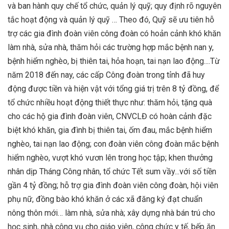
và ban hành quy chế tổ chức, quản lý quỹ; quy định rõ nguyên
tắc hoạt động và quản lý quỹ … Theo đó, Quỹ sẽ ưu tiên hỗ
trợ các gia đình đoàn viên công đoàn có hoản cảnh khó khăn
làm nhà, sửa nhà, thăm hỏi các trường hợp mắc bệnh nan y,
bệnh hiểm nghèo, bị thiên tai, hỏa hoạn, tai nạn lao động....Từ
năm 2018 đến nay, các cấp Công đoàn trong tỉnh đã huy
động được tiền và hiện vật với tổng giá trị trên 8 tỷ đồng, để
tổ chức nhiều hoạt động thiết thực như: thăm hỏi, tặng quà
cho các hộ gia đình đoàn viên, CNVCLĐ có hoàn cảnh đặc
biệt khó khăn, gia đình bị thiên tai, ốm đau, mắc bệnh hiểm
nghèo, tai nạn lao động; con đoàn viên công đoàn mắc bệnh
hiểm nghèo, vượt khó vươn lên trong học tập; khen thưởng
nhân dịp Tháng Công nhân, tổ chức Tết sum vầy...với số tiền
gần 4 tỷ đồng; hỗ trợ gia đình đoàn viên công đoàn, hội viên
phụ nữ, đồng bào khó khăn ở các xã đăng ký đạt chuẩn
nông thôn mới… làm nhà, sửa nhà; xây dựng nhà bán trú cho
học sinh, nhà công vụ cho giáo viên, công chức y tế, bếp ăn