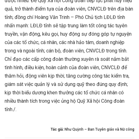
được nhiều. Để Quỹ Xã hội Công đoàn tiếp tục phát huy hiệu
quả, trở thành điểm tựa của đoàn viên, CNVCLĐ trên địa bàn
tỉnh; đồng chí Hoàng Văn Trinh – Phó Chủ tịch LĐLĐ tỉnh
nhấn mạnh: LĐLĐ tỉnh sẽ tập trung làm tốt công tác tuyên
truyền, vận động, kêu gọi, huy động sự đóng góp tự nguyện
của các tổ chức, cá nhân, các nhà hảo tâm, doanh nghiệp
trong và ngoài tỉnh; cán bộ, đoàn viên, CNVCLĐ trong tỉnh.
Chỉ đạo các cấp công đoàn thường xuyên rà soát nắm bắt
tình hình, điều kiện, hoàn cảnh của đoàn viên, CNVCLĐ để
thăm hỏi, động viên kịp thời; tăng cường công tác kiểm tra,
giám sát việc quản lý và sử dụng quỹ theo đúng quy định;
kịp thời biểu dương khen thưởng các tổ chức cá nhân có
nhiều thành tích trong việc ủng hộ Quỹ Xã hội Công đoàn
tỉnh./.
Tác giả:
Như Quỳnh – Ban Tuyên giáo và Nữ công