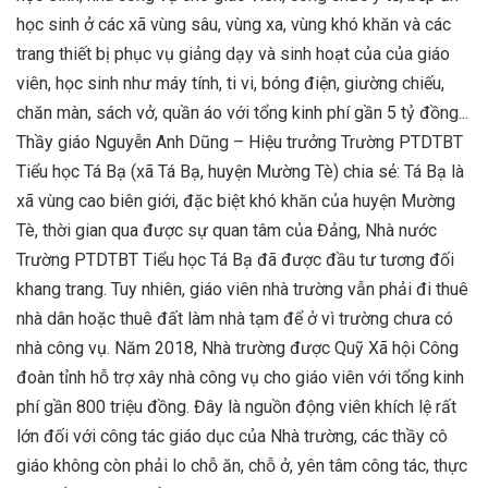
học sinh ở các xã vùng sâu, vùng xa, vùng khó khăn và các
trang thiết bị phục vụ giảng dạy và sinh hoạt của của giáo
viên, học sinh như máy tính, ti vi, bóng điện, giường chiếu,
chăn màn, sách vở, quần áo với tổng kinh phí gần 5 tỷ đồng...
Thầy giáo Nguyễn Anh Dũng – Hiệu trưởng Trường PTDTBT
Tiểu học Tá Bạ (xã Tá Bạ, huyện Mường Tè) chia sẻ: Tá Bạ là
xã vùng cao biên giới, đặc biệt khó khăn của huyện Mường
Tè, thời gian qua được sự quan tâm của Đảng, Nhà nước
Trường PTDTBT Tiểu học Tá Bạ đã được đầu tư tương đối
khang trang. Tuy nhiên, giáo viên nhà trường vẫn phải đi thuê
nhà dân hoặc thuê đất làm nhà tạm để ở vì trường chưa có
nhà công vụ. Năm 2018, Nhà trường được Quỹ Xã hội Công
đoàn tỉnh hỗ trợ xây nhà công vụ cho giáo viên với tổng kinh
phí gần 800 triệu đồng. Đây là nguồn động viên khích lệ rất
lớn đối với công tác giáo dục của Nhà trường, các thầy cô
giáo không còn phải lo chỗ ăn, chỗ ở, yên tâm công tác, thực