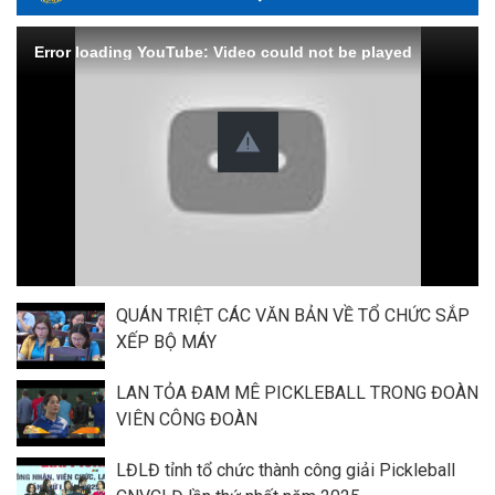
Error loading YouTube: Video could not be played
QUÁN TRIỆT CÁC VĂN BẢN VỀ TỔ CHỨC SẮP
XẾP BỘ MÁY
LAN TỎA ĐAM MÊ PICKLEBALL TRONG ĐOÀN
VIÊN CÔNG ĐOÀN
LĐLĐ tỉnh tổ chức thành công giải Pickleball