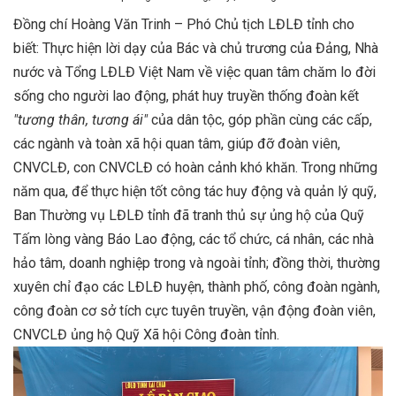
Đồng chí Hoàng Văn Trinh – Phó Chủ tịch LĐLĐ tỉnh cho
biết: Thực hiện lời dạy của Bác và chủ trương của Đảng, Nhà
nước và Tổng LĐLĐ Việt Nam về việc quan tâm chăm lo đời
sống cho người lao động, phát huy truyền thống đoàn kết
"tương thân, tương ái"
của dân tộc, góp phần cùng các cấp,
các ngành và toàn xã hội quan tâm, giúp đỡ đoàn viên,
CNVCLĐ, con CNVCLĐ có hoàn cảnh khó khăn. Trong những
năm qua, để thực hiện tốt công tác huy động và quản lý quỹ,
Ban Thường vụ LĐLĐ tỉnh đã tranh thủ sự ủng hộ của Quỹ
Tấm lòng vàng Báo Lao động, các tổ chức, cá nhân, các nhà
hảo tâm, doanh nghiệp trong và ngoài tỉnh; đồng thời, thường
xuyên chỉ đạo các LĐLĐ huyện, thành phố, công đoàn ngành,
công đoàn cơ sở tích cực tuyên truyền, vận động đoàn viên,
CNVCLĐ ủng hộ Quỹ Xã hội Công đoàn tỉnh.