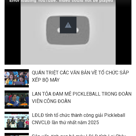
Error loading YouTube: Video could not be played
QUÁN TRIỆT CÁC VĂN BẢN VỀ TỔ CHỨC SẮP
XẾP BỘ MÁY
LAN TỎA ĐAM MÊ PICKLEBALL TRONG ĐOÀN
VIÊN CÔNG ĐOÀN
LĐLĐ tỉnh tổ chức thành công giải Pickleball
CNVCLĐ lần thứ nhất năm 2025