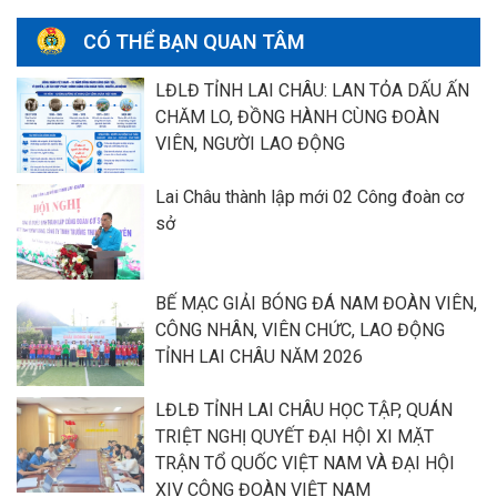
CÓ THỂ BẠN QUAN TÂM
LĐLĐ TỈNH LAI CHÂU: LAN TỎA DẤU ẤN
CHĂM LO, ĐỒNG HÀNH CÙNG ĐOÀN
VIÊN, NGƯỜI LAO ĐỘNG
Lai Châu thành lập mới 02 Công đoàn cơ
sở
BẾ MẠC GIẢI BÓNG ĐÁ NAM ĐOÀN VIÊN,
CÔNG NHÂN, VIÊN CHỨC, LAO ĐỘNG
TỈNH LAI CHÂU NĂM 2026
LĐLĐ TỈNH LAI CHÂU HỌC TẬP, QUÁN
TRIỆT NGHỊ QUYẾT ĐẠI HỘI XI MẶT
TRẬN TỔ QUỐC VIỆT NAM VÀ ĐẠI HỘI
XIV CÔNG ĐOÀN VIỆT NAM