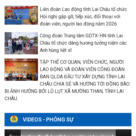
Liên đoàn Lao động tỉnh Lai Châu tổ chức
Hội nghị gặp gỡ, tiếp xúc, đối thoại với
đoàn viên, người lao động năm 2026
Công đoàn Trung tâm GDTX-HN tỉnh Lai
Châu tổ chức dâng hương tưởng niệm các
Anh hùng liệt sĩ
TẬP THỂ CƠ QUAN, VIÊN CHỨC, NGƯỜI
LAO ĐỘNG VÀ ĐOÀN VIÊN CÔNG ĐOÀN
BAN QLDA ĐẦU TƯ XÂY DỰNG TỈNH LAI
CHÂU CHIA SẺ VÀ HƯỚNG TỚI ĐỒNG BÀO
BỊ ẢNH HƯỞNG BỞI LŨ LỤT XÃ MƯỜNG THAN, TỈNH LAI
CHÂU.
VIDEOS - PHÓNG SỰ