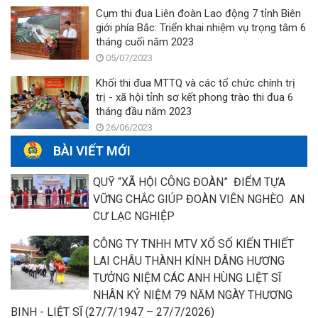
Cụm thi đua Liên đoàn Lao động 7 tỉnh Biên
giới phía Bắc: Triển khai nhiệm vụ trọng tâm 6
tháng cuối năm 2023
05/07/2023
Khối thi đua MTTQ và các tổ chức chính trị
trị - xã hội tỉnh sơ kết phong trào thi đua 6
tháng đầu năm 2023
26/06/2023
BÀI VIẾT MỚI
QUỸ “XÃ HỘI CÔNG ĐOÀN” ĐIỂM TỰA
VỮNG CHẮC GIÚP ĐOÀN VIÊN NGHÈO AN
CƯ LẠC NGHIỆP
CÔNG TY TNHH MTV XỔ SỐ KIẾN THIẾT
LAI CHÂU THÀNH KÍNH DÂNG HƯƠNG
TƯỞNG NIỆM CÁC ANH HÙNG LIỆT SĨ
NHÂN KỶ NIỆM 79 NĂM NGÀY THƯƠNG
BINH - LIỆT SĨ (27/7/1947 – 27/7/2026)