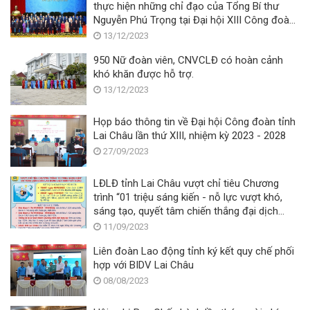
thực hiện những chỉ đạo của Tổng Bí thư
Nguyễn Phú Trọng tại Đại hội XIII Công đoàn
Việt Nam
13/12/2023
950 Nữ đoàn viên, CNVCLĐ có hoàn cảnh
khó khăn được hỗ trợ.
13/12/2023
Họp báo thông tin về Đại hội Công đoàn tỉnh
Lai Châu lần thứ XIII, nhiệm kỳ 2023 - 2028
27/09/2023
LĐLĐ tỉnh Lai Châu vượt chỉ tiêu Chương
trình “01 triệu sáng kiến - nỗ lực vượt khó,
sáng tạo, quyết tâm chiến thắng đại dịch
Covid - 19”
11/09/2023
Liên đoàn Lao động tỉnh ký kết quy chế phối
hợp với BIDV Lai Châu
08/08/2023