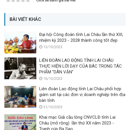
Click để đánh giá bài viết
BÀI VIẾT KHÁC
Đại hội Công đoàn tỉnh Lai Châu lần thứ XIII,
nhiệm kỳ 2023 - 2028 thành công tốt đẹp
13/10/2023
LIÊN ĐOÀN LAO ĐỘNG TỈNH LAI CHÂU
THỰC HIỆN LỜI DẠY CỦA BÁC TRONG TÁC
PHẨM “DÂN VẬN”
16/10/2023
Liên đoàn Lao động tỉnh Lai Châu phối hợp
giám sát tại các đơn vị doanh nghiệp trên địa
bàn tỉnh.
31/10/2023
Khai mạc Giải cầu lông CNVCLĐ tỉnh Lai
Châu (mở rộng) lần thứ XX năm 2023 -
Tranh cúp Ba Sao.