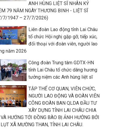
ANH HÙNG LIỆT SĨ NHÂN KỶ
ỆM 79 NĂM NGÀY THƯƠNG BINH - LIỆT SĨ
7/7/1947 – 27/7/2026)
Liên đoàn Lao động tỉnh Lai Châu
tổ chức Hội nghị gặp gỡ, tiếp xúc,
đối thoại với đoàn viên, người lao
ng năm 2026
Công đoàn Trung tâm GDTX-HN
tỉnh Lai Châu tổ chức dâng hương
tưởng niệm các Anh hùng liệt sĩ
TẬP THỂ CƠ QUAN, VIÊN CHỨC,
NGƯỜI LAO ĐỘNG VÀ ĐOÀN VIÊN
CÔNG ĐOÀN BAN QLDA ĐẦU TƯ
XÂY DỰNG TỈNH LAI CHÂU CHIA
 VÀ HƯỚNG TỚI ĐỒNG BÀO BỊ ẢNH HƯỞNG BỞI
 LỤT XÃ MƯỜNG THAN, TỈNH LAI CHÂU.