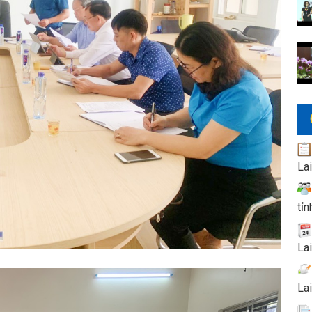
La
tỉn
La
La