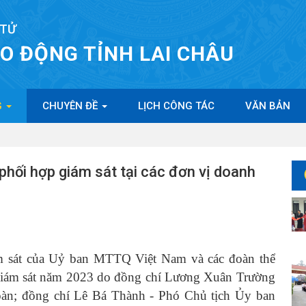
 TỬ
AO ĐỘNG TỈNH LAI CHÂU
G
CHUYÊN ĐỀ
LỊCH CÔNG TÁC
VĂN BẢN
phối hợp giám sát tại các đơn vị doanh
sát của Uỷ ban MTTQ Việt Nam và các đoàn thể
vụ giám sát năm 2023 do đồng chí Lương Xuân Trường
àn; đồng chí Lê Bá Thành - Phó Chủ tịch Ủy ban