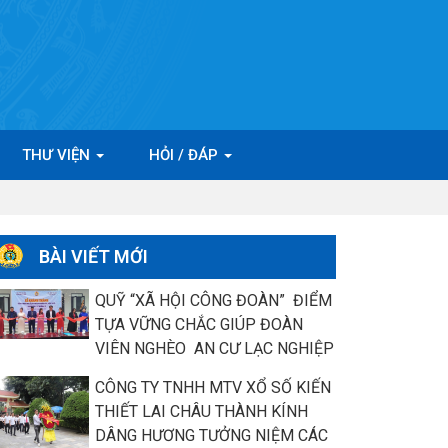
THƯ VIỆN
HỎI / ĐÁP
BÀI VIẾT MỚI
QUỸ “XÃ HỘI CÔNG ĐOÀN” ĐIỂM
TỰA VỮNG CHẮC GIÚP ĐOÀN
VIÊN NGHÈO AN CƯ LẠC NGHIỆP
CÔNG TY TNHH MTV XỔ SỐ KIẾN
THIẾT LAI CHÂU THÀNH KÍNH
DÂNG HƯƠNG TƯỞNG NIỆM CÁC