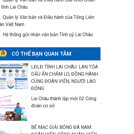
 tỉnh Lai Châu
Quản lý Văn bản và Điều hành của Tổng Liên
àn Việt Nam
Hệ thống gửi nhận văn bản Tỉnh uỷ Lai Châu
CÓ THỂ BẠN QUAN TÂM
LĐLĐ TỈNH LAI CHÂU: LAN TỎA
DẤU ẤN CHĂM LO, ĐỒNG HÀNH
CÙNG ĐOÀN VIÊN, NGƯỜI LAO
ĐỘNG
Lai Châu thành lập mới 02 Công
đoàn cơ sở
BẾ MẠC GIẢI BÓNG ĐÁ NAM