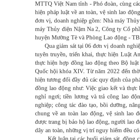
MTTQ Việt Nam tỉnh - Phó đoàn, cùng các 
hiện pháp luật về an toàn, vệ sinh lao độn
đơn vị, doanh nghiệp gồm: Nhà máy Thủy
máy Thủy điện Nậm Na 2, Công ty Cổ 
huyện Mường Tè và Phòng Lao động - T
Qua giám sát tại 06 đơn vị doanh nghiệp,
tuyên truyền, triển khai, thực hiện Luật 
thực hiện hợp đồng lao động theo Bộ luậ
Quốc hội khóa XIV. Từ n
ăm 2022 đến thời
hiện tương đối đầy đủ các quy định của phá
đồng lao động như: Việc giao kết và thực 
nghỉ ngơi; tiền l­­ương và trả công lao đ
nghiệp; công tác đào tạo, bồi dưỡng, nân
chung về an toàn lao động, vệ sinh lao đ
được trang bị bảo hộ lao động, người lao độ
dây an toàn, những vị trí nguy hiểm đều có
Kết luận tại các buổi giám sát, đồng c