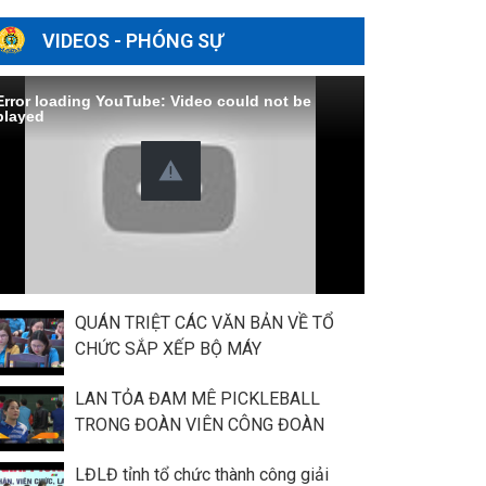
VIDEOS - PHÓNG SỰ
Error loading YouTube: Video could not be
played
QUÁN TRIỆT CÁC VĂN BẢN VỀ TỔ
CHỨC SẮP XẾP BỘ MÁY
LAN TỎA ĐAM MÊ PICKLEBALL
TRONG ĐOÀN VIÊN CÔNG ĐOÀN
LĐLĐ tỉnh tổ chức thành công giải