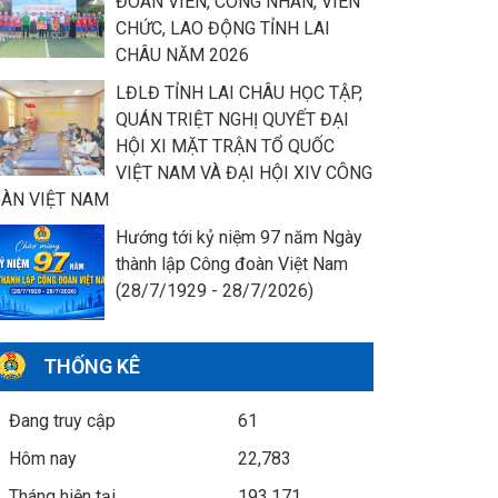
ĐOÀN VIÊN, CÔNG NHÂN, VIÊN
CHỨC, LAO ĐỘNG TỈNH LAI
CHÂU NĂM 2026
LĐLĐ TỈNH LAI CHÂU HỌC TẬP,
QUÁN TRIỆT NGHỊ QUYẾT ĐẠI
HỘI XI MẶT TRẬN TỔ QUỐC
VIỆT NAM VÀ ĐẠI HỘI XIV CÔNG
ÀN VIỆT NAM
Hướng tới kỷ niệm 97 năm Ngày
thành lập Công đoàn Việt Nam
(28/7/1929 - 28/7/2026)
THỐNG KÊ
Đang truy cập
61
Hôm nay
22,783
Tháng hiện tại
193,171