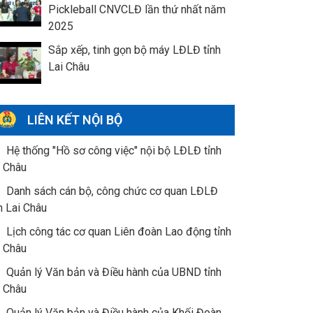
Pickleball CNVCLĐ lần thứ nhất năm
2025
Sắp xếp, tinh gọn bộ máy LĐLĐ tỉnh
Lai Châu
LIÊN KẾT NỘI BỘ
Hệ thống "Hồ sơ công việc" nội bộ LĐLĐ tỉnh
i Châu
Danh sách cán bộ, công chức cơ quan LĐLĐ
h Lai Châu
Lịch công tác cơ quan Liên đoàn Lao động tỉnh
i Châu
Quản lý Văn bản và Điều hành của UBND tỉnh
i Châu
Quản lý Văn bản và Điều hành của Khối Đoàn