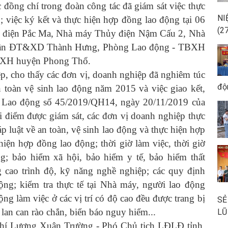
đồng chí trong đoàn công tác đã giám sát việc thực
NI
g; việc ký kết và thực hiện hợp đồng lao động tại 06
(2
 điện Pắc Ma, Nhà máy Thủy điện Nậm Cấu 2, Nhà
phần ĐT&XD Thành Hưng, Phòng Lao động - TBXH
BXH huyện Phong Thổ.
 cho thấy các đơn vị, doanh nghiệp đã nghiêm túc
độ
An toàn vệ sinh lao động năm 2015 và việc giao kết,
t Lao động số 45/2019/QH14, ngày 20/11/2019 của
 điểm được giám sát, các đơn vị doanh nghiệp thực
p luật về an toàn, vệ sinh lao động và thực hiện hợp
hiện hợp đồng lao động; thời giờ làm việc, thời giờ
ộng; bảo hiểm xã hội, bảo hiểm y tế, bảo hiểm thất
g cao trình độ, kỹ năng nghề nghiệp; các quy định
ộng; kiểm tra thực tế tại Nhà máy, người lao động
ng làm việc ở các vị trí có độ cao đều được trang bị
SẺ
 lan can rào chắn, biển báo nguy hiểm...
LŨ
hí Lương Xuân Trường - Phó Chủ tịch LĐLĐ tỉnh,