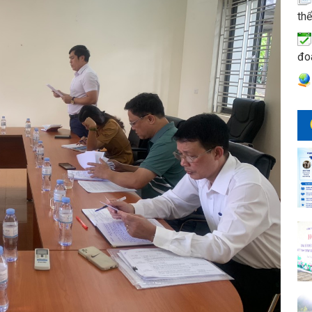
thể
đo