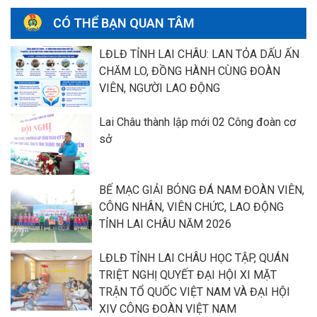
CÓ THỂ BẠN QUAN TÂM
LĐLĐ TỈNH LAI CHÂU: LAN TỎA DẤU ẤN
CHĂM LO, ĐỒNG HÀNH CÙNG ĐOÀN
VIÊN, NGƯỜI LAO ĐỘNG
Lai Châu thành lập mới 02 Công đoàn cơ
sở
BẾ MẠC GIẢI BÓNG ĐÁ NAM ĐOÀN VIÊN,
CÔNG NHÂN, VIÊN CHỨC, LAO ĐỘNG
TỈNH LAI CHÂU NĂM 2026
LĐLĐ TỈNH LAI CHÂU HỌC TẬP, QUÁN
TRIỆT NGHỊ QUYẾT ĐẠI HỘI XI MẶT
TRẬN TỔ QUỐC VIỆT NAM VÀ ĐẠI HỘI
XIV CÔNG ĐOÀN VIỆT NAM