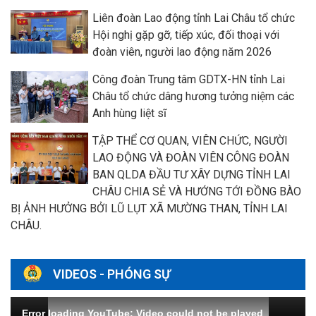
Liên đoàn Lao động tỉnh Lai Châu tổ chức
Hội nghị gặp gỡ, tiếp xúc, đối thoại với
đoàn viên, người lao động năm 2026
Công đoàn Trung tâm GDTX-HN tỉnh Lai
Châu tổ chức dâng hương tưởng niệm các
Anh hùng liệt sĩ
TẬP THỂ CƠ QUAN, VIÊN CHỨC, NGƯỜI
LAO ĐỘNG VÀ ĐOÀN VIÊN CÔNG ĐOÀN
BAN QLDA ĐẦU TƯ XÂY DỰNG TỈNH LAI
CHÂU CHIA SẺ VÀ HƯỚNG TỚI ĐỒNG BÀO
BỊ ẢNH HƯỞNG BỞI LŨ LỤT XÃ MƯỜNG THAN, TỈNH LAI
CHÂU.
VIDEOS - PHÓNG SỰ
Error loading YouTube: Video could not be played