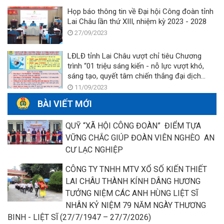
Họp báo thông tin về Đại hội Công đoàn tỉnh
Lai Châu lần thứ XIII, nhiệm kỳ 2023 - 2028
27/09/2023
LĐLĐ tỉnh Lai Châu vượt chỉ tiêu Chương
trình “01 triệu sáng kiến - nỗ lực vượt khó,
sáng tạo, quyết tâm chiến thắng đại dịch
Covid - 19”
11/09/2023
BÀI VIẾT MỚI
QUỸ “XÃ HỘI CÔNG ĐOÀN” ĐIỂM TỰA
VỮNG CHẮC GIÚP ĐOÀN VIÊN NGHÈO AN
CƯ LẠC NGHIỆP
CÔNG TY TNHH MTV XỔ SỐ KIẾN THIẾT
LAI CHÂU THÀNH KÍNH DÂNG HƯƠNG
TƯỞNG NIỆM CÁC ANH HÙNG LIỆT SĨ
NHÂN KỶ NIỆM 79 NĂM NGÀY THƯƠNG
BINH - LIỆT SĨ (27/7/1947 – 27/7/2026)