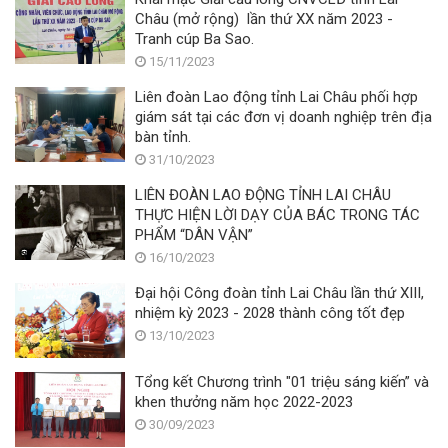
Châu (mở rộng) lần thứ XX năm 2023 -
Tranh cúp Ba Sao.
15/11/2023
Liên đoàn Lao động tỉnh Lai Châu phối hợp
giám sát tại các đơn vị doanh nghiệp trên địa
bàn tỉnh.
31/10/2023
LIÊN ĐOÀN LAO ĐỘNG TỈNH LAI CHÂU
THỰC HIỆN LỜI DẠY CỦA BÁC TRONG TÁC
PHẨM “DÂN VẬN”
16/10/2023
Đại hội Công đoàn tỉnh Lai Châu lần thứ XIII,
nhiệm kỳ 2023 - 2028 thành công tốt đẹp
13/10/2023
Tổng kết Chương trình "01 triệu sáng kiến” và
khen thưởng năm học 2022-2023
30/09/2023