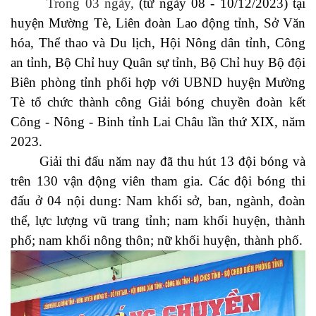
Trong 03 ngày,
(từ ngày 08 - 10/12/2023) tại
huyện Mường Tè, Liên đoàn Lao động tỉnh, Sở Văn
hóa, Thể thao và Du lịch, Hội Nông dân tỉnh, Công
an tỉnh, Bộ Chỉ huy Quân sự tỉnh, Bộ Chỉ huy Bộ đội
Biên phòng tỉnh phối hợp với UBND huyện Mường
Tè tổ chức thành công Giải bóng chuyền đoàn kết
Công - Nông - Binh tỉnh Lai Châu lần thứ XIX, năm
2023.
Giải thi đấu năm nay đã thu hút 13 đội bóng và
trên 130 vận động viên tham gia. Các đội bóng thi
đấu ở 04 nội dung: Nam khối sở, ban, ngành, đoàn
thể, lực lượng vũ trang tỉnh; nam khối huyện, thành
phố; nam khối nông thôn; nữ khối huyện, thành phố.