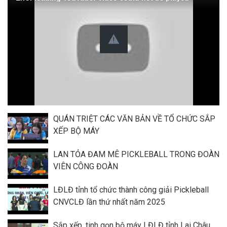
QUÁN TRIỆT CÁC VĂN BẢN VỀ TỔ CHỨC SẮP
XẾP BỘ MÁY
LAN TỎA ĐAM MÊ PICKLEBALL TRONG ĐOÀN
VIÊN CÔNG ĐOÀN
LĐLĐ tỉnh tổ chức thành công giải Pickleball
CNVCLĐ lần thứ nhất năm 2025
Sắp xếp, tinh gọn bộ máy LĐLĐ tỉnh Lai Châu