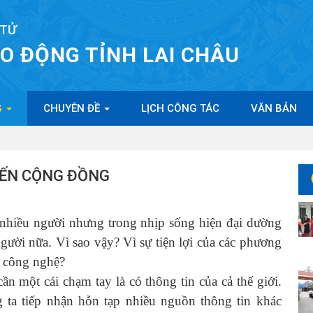
 TỬ
AO ĐỘNG TỈNH LAI CHÂU
G
CHUYÊN ĐỀ
LỊCH CÔNG TÁC
VĂN BẢN
ĐẾN CỘNG ĐỒNG
hiều người nhưng trong nhịp sống hiện đại dường
gười nữa. Vì sao vậy? Vì sự tiện lợi của các phương
a công nghệ?
một cái chạm tay là có thông tin của cả thế giới.
 ta tiếp nhận hỗn tạp nhiều nguồn thông tin khác