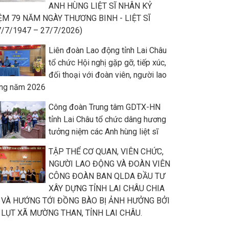
ANH HÙNG LIỆT SĨ NHÂN KỶ
ỆM 79 NĂM NGÀY THƯƠNG BINH - LIỆT SĨ
7/7/1947 – 27/7/2026)
Liên đoàn Lao động tỉnh Lai Châu
tổ chức Hội nghị gặp gỡ, tiếp xúc,
đối thoại với đoàn viên, người lao
ng năm 2026
Công đoàn Trung tâm GDTX-HN
tỉnh Lai Châu tổ chức dâng hương
tưởng niệm các Anh hùng liệt sĩ
TẬP THỂ CƠ QUAN, VIÊN CHỨC,
NGƯỜI LAO ĐỘNG VÀ ĐOÀN VIÊN
CÔNG ĐOÀN BAN QLDA ĐẦU TƯ
XÂY DỰNG TỈNH LAI CHÂU CHIA
 VÀ HƯỚNG TỚI ĐỒNG BÀO BỊ ẢNH HƯỞNG BỞI
 LỤT XÃ MƯỜNG THAN, TỈNH LAI CHÂU.