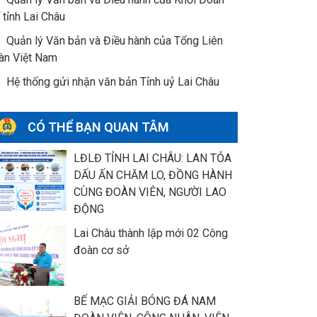
 tỉnh Lai Châu
Quản lý Văn bản và Điều hành của Tổng Liên
àn Việt Nam
Hệ thống gửi nhận văn bản Tỉnh uỷ Lai Châu
CÓ THỂ BẠN QUAN TÂM
LĐLĐ TỈNH LAI CHÂU: LAN TỎA
DẤU ẤN CHĂM LO, ĐỒNG HÀNH
CÙNG ĐOÀN VIÊN, NGƯỜI LAO
ĐỘNG
Lai Châu thành lập mới 02 Công
đoàn cơ sở
BẾ MẠC GIẢI BÓNG ĐÁ NAM