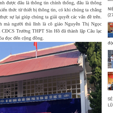
nh được đâu là thông tin chính thống, đâu là thông
NI
iến thức từ thiết bị thông tin, có khi chúng ta chẳng
(2
hực sự lại giúp chúng ta giải quyết các vấn đề trên.
h mà người thủ lĩnh là cô giáo Nguyễn Thị Ngọc
n CĐCS Trường THPT Sìn Hồ đã thành lập Câu lạc
hóa đọc đến cộng đồng.
độ
SẺ
LŨ