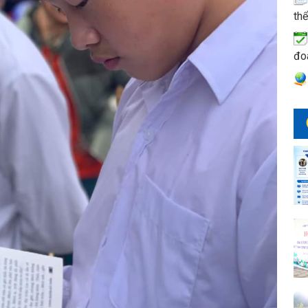
thể
đo