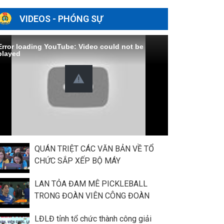
VIDEOS - PHÓNG SỰ
Error loading YouTube: Video could not be
played
QUÁN TRIỆT CÁC VĂN BẢN VỀ TỔ
CHỨC SẮP XẾP BỘ MÁY
LAN TỎA ĐAM MÊ PICKLEBALL
TRONG ĐOÀN VIÊN CÔNG ĐOÀN
LĐLĐ tỉnh tổ chức thành công giải