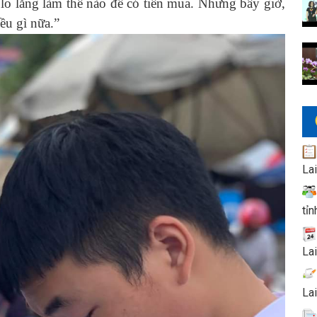
o lắng làm thế nào để có tiền mua. Nhưng bây giờ,
ều gì nữa.”
La
tỉn
La
La