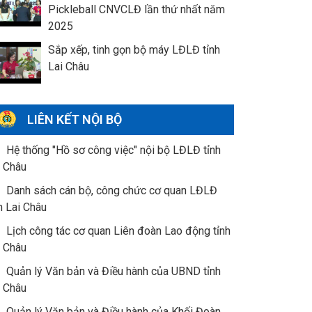
Pickleball CNVCLĐ lần thứ nhất năm
2025
Sắp xếp, tinh gọn bộ máy LĐLĐ tỉnh
Lai Châu
LIÊN KẾT NỘI BỘ
Hệ thống "Hồ sơ công việc" nội bộ LĐLĐ tỉnh
i Châu
Danh sách cán bộ, công chức cơ quan LĐLĐ
h Lai Châu
Lịch công tác cơ quan Liên đoàn Lao động tỉnh
i Châu
Quản lý Văn bản và Điều hành của UBND tỉnh
i Châu
Quản lý Văn bản và Điều hành của Khối Đoàn