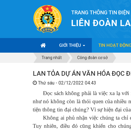
TRANG THÔNG TIN ĐIỆN
LIÊN ĐOÀN L
GIỚI THIỆU
TIN HOẠT ĐỘN
Trang nhất
Công đoàn cơ sở
LAN TỎA DỰ ÁN VĂN HÓA ĐỌC 
Thứ sáu - 02/12/2022 04:43
Đọc sách không phải là việc xa lạ với n
như nó không còn là thói quen của nhiều n
tiện thông tin đại chúng? Vì sự hiện đại củ
Không ai phủ nhận việc chúng ta chỉ cần 
Tuy nhiên, điều đó cũng khiến cho chúng