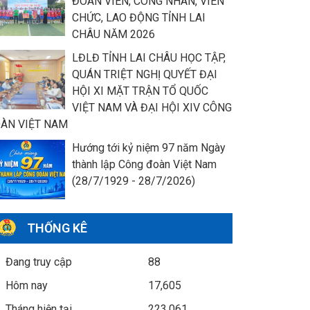
ĐOÀN VIÊN, CÔNG NHÂN, VIÊN
CHỨC, LAO ĐỘNG TỈNH LAI
CHÂU NĂM 2026
LĐLĐ TỈNH LAI CHÂU HỌC TẬP,
QUÁN TRIỆT NGHỊ QUYẾT ĐẠI
HỘI XI MẶT TRẬN TỔ QUỐC
VIỆT NAM VÀ ĐẠI HỘI XIV CÔNG
ÀN VIỆT NAM
Hướng tới kỷ niệm 97 năm Ngày
thành lập Công đoàn Việt Nam
(28/7/1929 - 28/7/2026)
THỐNG KÊ
Đang truy cập
88
Hôm nay
17,605
Tháng hiện tại
223,061