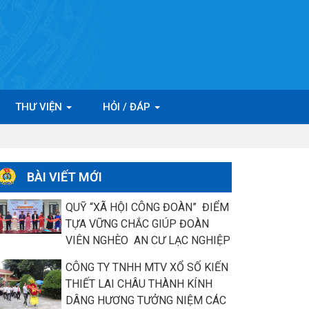
THƯ VIỆN
HỎI / ĐÁP
BÀI VIẾT MỚI
QUỸ “XÃ HỘI CÔNG ĐOÀN” ĐIỂM
TỰA VỮNG CHẮC GIÚP ĐOÀN
VIÊN NGHÈO AN CƯ LẠC NGHIỆP
CÔNG TY TNHH MTV XỔ SỐ KIẾN
THIẾT LAI CHÂU THÀNH KÍNH
DÂNG HƯƠNG TƯỞNG NIỆM CÁC