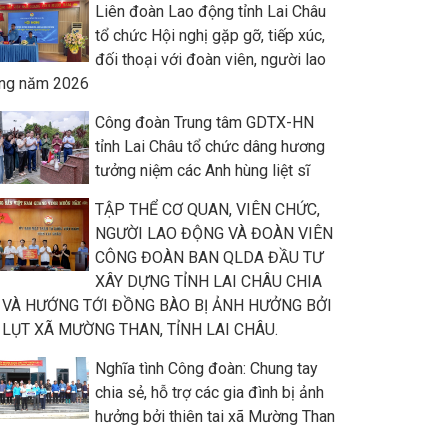
Liên đoàn Lao động tỉnh Lai Châu
tổ chức Hội nghị gặp gỡ, tiếp xúc,
đối thoại với đoàn viên, người lao
ng năm 2026
Công đoàn Trung tâm GDTX-HN
tỉnh Lai Châu tổ chức dâng hương
tưởng niệm các Anh hùng liệt sĩ
TẬP THỂ CƠ QUAN, VIÊN CHỨC,
NGƯỜI LAO ĐỘNG VÀ ĐOÀN VIÊN
CÔNG ĐOÀN BAN QLDA ĐẦU TƯ
XÂY DỰNG TỈNH LAI CHÂU CHIA
 VÀ HƯỚNG TỚI ĐỒNG BÀO BỊ ẢNH HƯỞNG BỞI
 LỤT XÃ MƯỜNG THAN, TỈNH LAI CHÂU.
Nghĩa tình Công đoàn: Chung tay
chia sẻ, hỗ trợ các gia đình bị ảnh
hưởng bởi thiên tai xã Mường Than