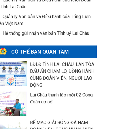
 tỉnh Lai Châu
Quản lý Văn bản và Điều hành của Tổng Liên
àn Việt Nam
Hệ thống gửi nhận văn bản Tỉnh uỷ Lai Châu
CÓ THỂ BẠN QUAN TÂM
LĐLĐ TỈNH LAI CHÂU: LAN TỎA
DẤU ẤN CHĂM LO, ĐỒNG HÀNH
CÙNG ĐOÀN VIÊN, NGƯỜI LAO
ĐỘNG
Lai Châu thành lập mới 02 Công
đoàn cơ sở
BẾ MẠC GIẢI BÓNG ĐÁ NAM