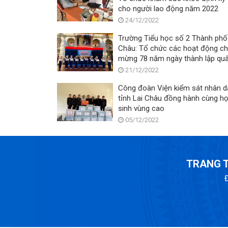
cho người lao động năm 2022
24/12/2022
Trường Tiểu học số 2 Thành phố
Châu: Tổ chức các hoạt động c
mừng 78 năm ngày thành lập qu
đội nhân dân Việt Nam (22/12/1
21/12/2022
- 22/12/2022) - 33 năm ngày Qu
Công đoàn Viện kiểm sát nhân d
phòng toàn dân (22/12/19
tỉnh Lai Châu đồng hành cùng h
sinh vùng cao
05/12/2022
TRANG T
Đ