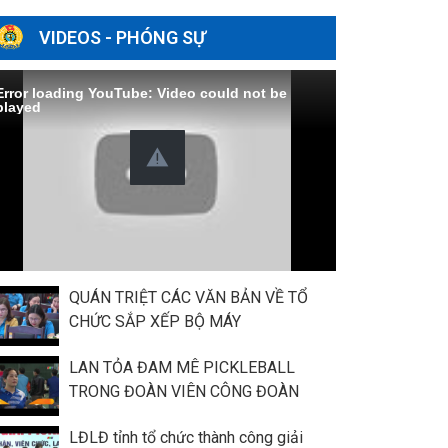
VIDEOS - PHÓNG SỰ
Error loading YouTube: Video could not be
played
QUÁN TRIỆT CÁC VĂN BẢN VỀ TỔ
CHỨC SẮP XẾP BỘ MÁY
LAN TỎA ĐAM MÊ PICKLEBALL
TRONG ĐOÀN VIÊN CÔNG ĐOÀN
LĐLĐ tỉnh tổ chức thành công giải