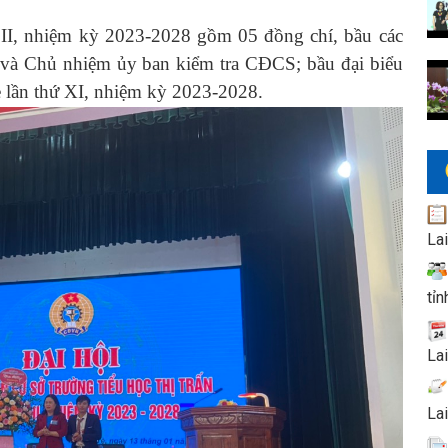
I, nhiệm kỳ 2023-2028 gồm 05 đồng chí, bầu các
và Chủ nhiệm ủy ban kiểm tra CĐCS; bầu đại biểu
lần thứ XI, nhiệm kỳ 2023-2028.
La
tỉn
La
La