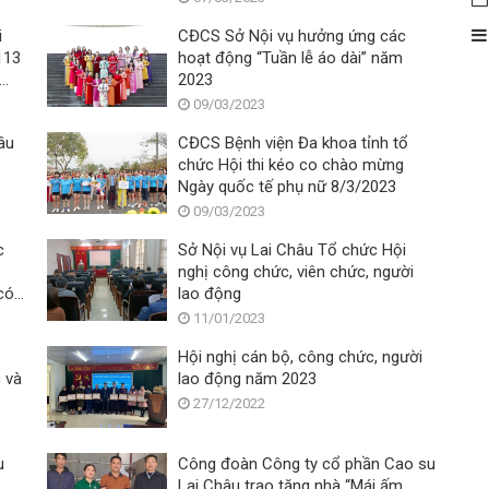
i
CĐCS Sở Nội vụ hưởng ứng các
113
hoạt động “Tuần lễ áo dài” năm
2023
ng
09/03/2023
âu
CĐCS Bệnh viện Đa khoa tỉnh tổ
chức Hội thi kéo co chào mừng
Ngày quốc tế phụ nữ 8/3/2023
09/03/2023
c
Sở Nội vụ Lai Châu Tổ chức Hội
nghị công chức, viên chức, người
có
lao động
11/01/2023
ổ
Hội nghị cán bộ, công chức, người
 và
lao động năm 2023
27/12/2022
u
Công đoàn Công ty cổ phần Cao su
Lai Châu trao tặng nhà “Mái ấm