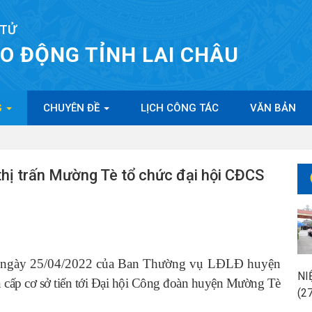
 TỬ
AO ĐỘNG TỈNH LAI CHÂU
G
CHUYÊN ĐỀ
LỊCH CÔNG TÁC
VĂN BẢN
thị trấn Mường Tè tổ chức đại hội CĐCS
, ngày 25/04/2022 của Ban Thường vụ LĐLĐ huyện
NI
n cấp cơ sở tiến tới Đại hội Công đoàn huyện Mường Tè
(2