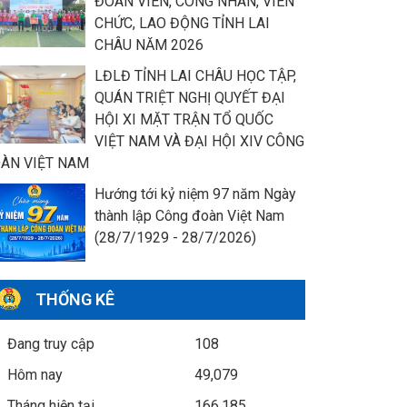
ĐOÀN VIÊN, CÔNG NHÂN, VIÊN
CHỨC, LAO ĐỘNG TỈNH LAI
CHÂU NĂM 2026
LĐLĐ TỈNH LAI CHÂU HỌC TẬP,
QUÁN TRIỆT NGHỊ QUYẾT ĐẠI
HỘI XI MẶT TRẬN TỔ QUỐC
VIỆT NAM VÀ ĐẠI HỘI XIV CÔNG
ÀN VIỆT NAM
Hướng tới kỷ niệm 97 năm Ngày
thành lập Công đoàn Việt Nam
(28/7/1929 - 28/7/2026)
THỐNG KÊ
Đang truy cập
108
Hôm nay
49,079
Tháng hiện tại
166,185