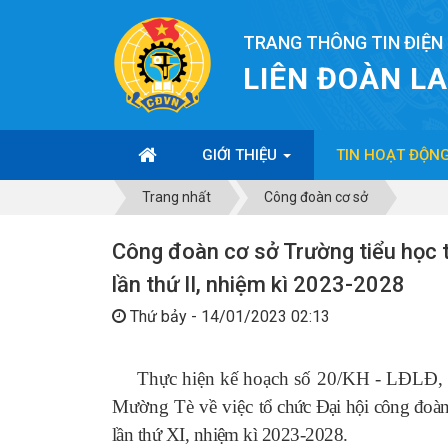
TRANG THÔNG TIN ĐIỆN
LIÊN ĐOÀN L
GIỚI THIỆU
TIN HOẠT ĐỘN
Trang nhất
Công đoàn cơ sở
Công đoàn cơ sở Trường tiểu học 
lần thứ II, nhiệm kì 2023-2028
Thứ bảy - 14/01/2023 02:13
Thực hiện kế hoạch số 20/KH - LĐLĐ
Mường Tè về việc
tổ chức Đại hội công đoà
lần thứ XI, nhiệm kì 2023-2028.