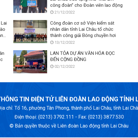
công đoàn” cho Đoàn viên lao động
21/12/2022
 Lai
Công đoàn cơ sở Viện kiểm sát
hào
nhân dân tỉnh Lai Châu tổ chức
ân
thành công giải Bóng chuyền hơi
944
13/12/2022
ốc
ân
LAN TỎA DỰ ÁN VĂN HÓA ĐỌC
ọc
ĐẾN CỘNG ĐỒNG
02/12/2022
HÔNG TIN ĐIỆN TỬ LIÊN ĐOÀN LAO ĐỘNG TỈNH 
ịa chỉ: Tổ 16, phường Tân Phong, thành phố Lai Châu, tỉnh Lai Ch
Điện thoại: (0213) 3792.111 - Fax: (0213) 3877.530
© Bản quyền thuộc về Liên đoàn Lao động tỉnh Lai Châu