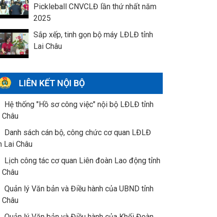
Pickleball CNVCLĐ lần thứ nhất năm
2025
Sắp xếp, tinh gọn bộ máy LĐLĐ tỉnh
Lai Châu
LIÊN KẾT NỘI BỘ
Hệ thống "Hồ sơ công việc" nội bộ LĐLĐ tỉnh
i Châu
Danh sách cán bộ, công chức cơ quan LĐLĐ
h Lai Châu
Lịch công tác cơ quan Liên đoàn Lao động tỉnh
i Châu
Quản lý Văn bản và Điều hành của UBND tỉnh
i Châu
Quản lý Văn bản và Điều hành của Khối Đoàn