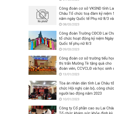
Công đoàn cơ sở VKSND tỉnh La
Châu Tổ chức toạ đàm kỷ niệm 
năm ngày Quốc tế Phụ nữ 8/3 và
1983 năm khởi nghĩa Hai Bà Trư
08/03/2023
Công đoàn Trường CĐCĐ Lai Ch
tổ chức hoạt động kỷ niệm Ngày
Quốc tế phụ nữ 8/3
09/03/2023
Công đoàn cơ sở trường tiểu họ
thị trấn Mường Tè tặng quà cho
đoàn viên, CCVCLĐ và học sinh 
hoàn cảnh khó khăn nhân dịp tết
13/01/2023
nguyên đán Quý Mão năm 2023.
Tòa án nhân dân tỉnh Lai Châu t
chức Hội nghị cán bộ, công chức
người lao động năm 2023
10/01/2023
Công ty Cổ phần cao su Lai Châ
Tổ chức khám sức khỏe định kỳ