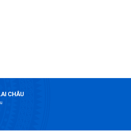
LAI CHÂU
âu