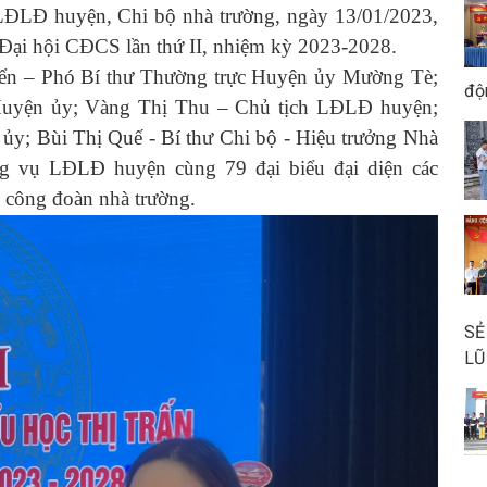
LĐ huyện, Chi bộ nhà trường, ngày 13/01/2023,
 Đại hội CĐCS lần thứ II, nhiệm kỳ 2023-2028.
n – Phó Bí thư Thường trực Huyện ủy Mường Tè;
độ
Huyện ủy; Vàng Thị Thu – Chủ tịch LĐLĐ huyện;
; Bùi Thị Quế - Bí thư Chi bộ - Hiệu trưởng Nhà
ng vụ LĐLĐ huyện cùng 79 đại biểu đại diện các
 công đoàn nhà trường.
SẺ
LŨ