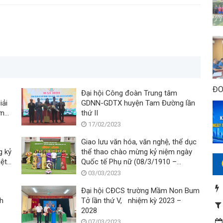
ĐO
Đại hội Công đoàn Trung tâm
iải
GDNN-GDTX huyện Tam Đường lần
ừng
thứ II
17/02/2023
Giao lưu văn hóa, văn nghệ, thể dục
g kỷ
thể thao chào mừng kỷ niệm ngày
ệt
Quốc tế Phụ nữ (08/3/1910 –
08/3/2023)
03/03/2023
Đại hội CĐCS trường Mầm Non Bum
nh
Tở lần thứ V, nhiệm kỳ 2023 –
2028
07/03/2023