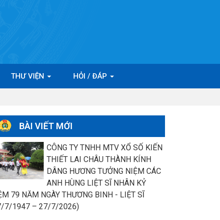
THƯ VIỆN
HỎI / ĐÁP
BÀI VIẾT MỚI
CÔNG TY TNHH MTV XỔ SỐ KIẾN
THIẾT LAI CHÂU THÀNH KÍNH
DÂNG HƯƠNG TƯỞNG NIỆM CÁC
ANH HÙNG LIỆT SĨ NHÂN KỶ
ỆM 79 NĂM NGÀY THƯƠNG BINH - LIỆT SĨ
7/7/1947 – 27/7/2026)