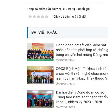
Tổng số điểm của bài viết là: 0 trong 0 đánh giá
Click để đánh giá bài viết
BÀI VIẾT KHÁC
Công đoàn cơ sở Viện kiểm sát
nhân dân tỉnh phối hợp tổ chức g
bóng chuyền hơi mừng Đảng, m
Xuân Quý Mão 2023
30/01/2023
CĐCS Bệnh viện đa khoa tỉnh tổ
chức Hội thi văn nghệ chào mừn
niệm 68 năm Ngày Thầy thuốc Vi
Nam.
28/02/2023
Đại hội điểm Công đoàn cơ sở
Trung tâm kiểm soát bệnh tật tỉ
khoá II, nhiệm kỳ 2023 - 2028
07/03/2023