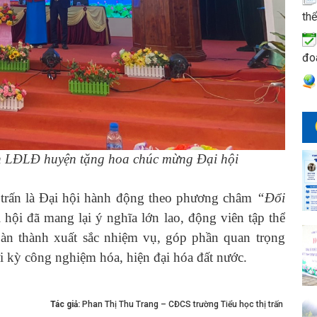
thể
đo
h LĐLĐ huyện tặng hoa chúc mừng Đại hội
n là Đại hội hành động theo phương châm
“Đổi
 hội đã mang lại ý nghĩa lớn lao, động viên tập thể
n thành xuất sắc nhiệm vụ, góp phần quan trọng
ời kỳ công nghiệm hóa, hiện đại hóa đất nước.
Tác giả:
Phan Thị Thu Trang – CĐCS trường Tiểu học thị trấn ​​​​​​​