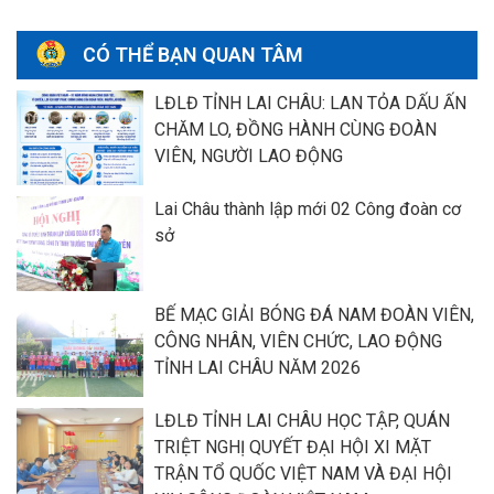
CÓ THỂ BẠN QUAN TÂM
LĐLĐ TỈNH LAI CHÂU: LAN TỎA DẤU ẤN
CHĂM LO, ĐỒNG HÀNH CÙNG ĐOÀN
VIÊN, NGƯỜI LAO ĐỘNG
Lai Châu thành lập mới 02 Công đoàn cơ
sở
BẾ MẠC GIẢI BÓNG ĐÁ NAM ĐOÀN VIÊN,
CÔNG NHÂN, VIÊN CHỨC, LAO ĐỘNG
TỈNH LAI CHÂU NĂM 2026
LĐLĐ TỈNH LAI CHÂU HỌC TẬP, QUÁN
TRIỆT NGHỊ QUYẾT ĐẠI HỘI XI MẶT
TRẬN TỔ QUỐC VIỆT NAM VÀ ĐẠI HỘI