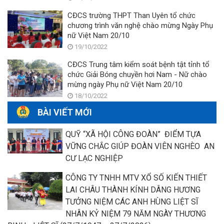
CĐCS trường THPT Than Uyên tổ chức
chương trình văn nghệ chào mừng Ngày Phụ
nữ Việt Nam 20/10
19/10/2022
CĐCS Trung tâm kiểm soát bệnh tật tỉnh tổ
chức Giải Bóng chuyền hơi Nam - Nữ chào
mừng ngày Phụ nữ Việt Nam 20/10
18/10/2022
BÀI VIẾT MỚI
QUỸ “XÃ HỘI CÔNG ĐOÀN” ĐIỂM TỰA
VỮNG CHẮC GIÚP ĐOÀN VIÊN NGHÈO AN
CƯ LẠC NGHIỆP
CÔNG TY TNHH MTV XỔ SỐ KIẾN THIẾT
LAI CHÂU THÀNH KÍNH DÂNG HƯƠNG
TƯỞNG NIỆM CÁC ANH HÙNG LIỆT SĨ
NHÂN KỶ NIỆM 79 NĂM NGÀY THƯƠNG