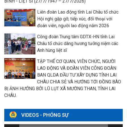
BINH - LIỆT SĨ (27/7/1947 – 27/7/2026)
Liên đoàn Lao động tỉnh Lai Châu tổ chức
Hội nghị gặp gỡ, tiếp xúc, đối thoại với
đoàn viên, người lao động năm 2026
Công đoàn Trung tâm GDTX-HN tỉnh Lai
Châu tổ chức dâng hương tưởng niệm các
Anh hùng liệt sĩ
TẬP THỂ CƠ QUAN, VIÊN CHỨC, NGƯỜI
LAO ĐỘNG VÀ ĐOÀN VIÊN CÔNG ĐOÀN
BAN QLDA ĐẦU TƯ XÂY DỰNG TỈNH LAI
CHÂU CHIA SẺ VÀ HƯỚNG TỚI ĐỒNG BÀO
BỊ ẢNH HƯỞNG BỞI LŨ LỤT XÃ MƯỜNG THAN, TỈNH LAI
CHÂU.
VIDEOS - PHÓNG SỰ