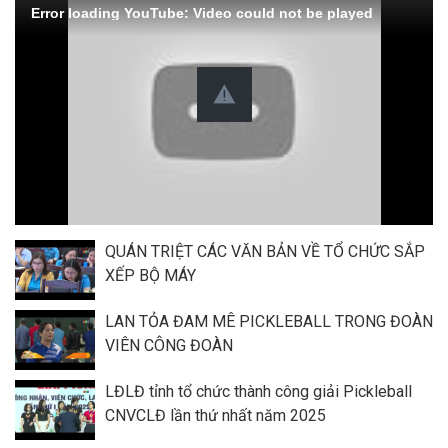
Error loading YouTube: Video could not be played
QUÁN TRIỆT CÁC VĂN BẢN VỀ TỔ CHỨC SẮP
XẾP BỘ MÁY
LAN TỎA ĐAM MÊ PICKLEBALL TRONG ĐOÀN
VIÊN CÔNG ĐOÀN
LĐLĐ tỉnh tổ chức thành công giải Pickleball
CNVCLĐ lần thứ nhất năm 2025