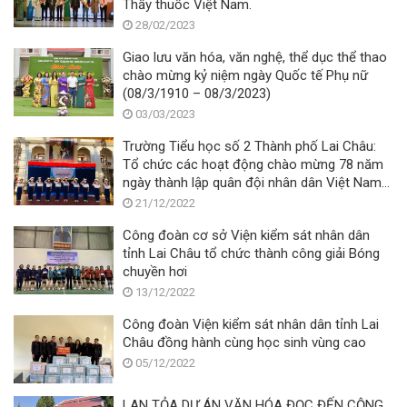
Thầy thuốc Việt Nam.
28/02/2023
Giao lưu văn hóa, văn nghệ, thể dục thể thao
chào mừng kỷ niệm ngày Quốc tế Phụ nữ
(08/3/1910 – 08/3/2023)
03/03/2023
Trường Tiểu học số 2 Thành phố Lai Châu:
Tổ chức các hoạt động chào mừng 78 năm
ngày thành lập quân đội nhân dân Việt Nam
(22/12/1944 - 22/12/2022) - 33 năm ngày
21/12/2022
Quốc phòng toàn dân (22/12/19
Công đoàn cơ sở Viện kiểm sát nhân dân
tỉnh Lai Châu tổ chức thành công giải Bóng
chuyền hơi
13/12/2022
Công đoàn Viện kiểm sát nhân dân tỉnh Lai
Châu đồng hành cùng học sinh vùng cao
05/12/2022
LAN TỎA DỰ ÁN VĂN HÓA ĐỌC ĐẾN CỘNG