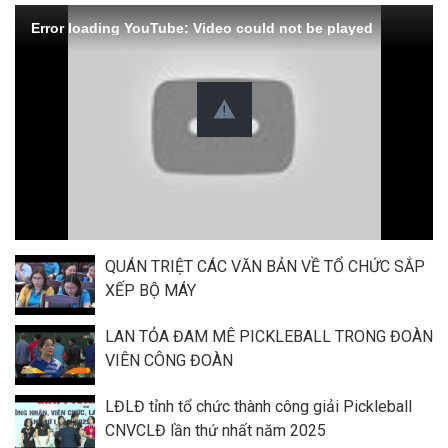
Error loading YouTube: Video could not be played
QUÁN TRIỆT CÁC VĂN BẢN VỀ TỔ CHỨC SẮP
XẾP BỘ MÁY
LAN TỎA ĐAM MÊ PICKLEBALL TRONG ĐOÀN
VIÊN CÔNG ĐOÀN
LĐLĐ tỉnh tổ chức thành công giải Pickleball
CNVCLĐ lần thứ nhất năm 2025