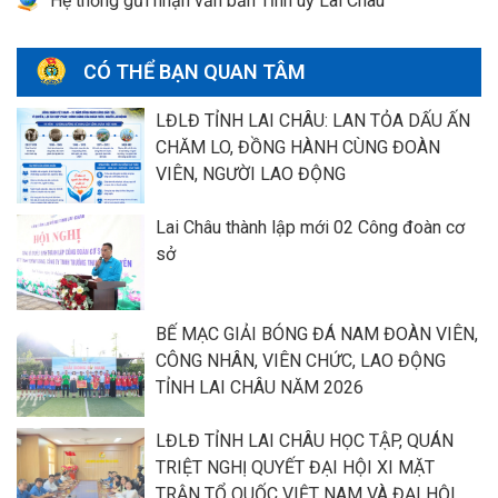
Hệ thống gửi nhận văn bản Tỉnh uỷ Lai Châu
CÓ THỂ BẠN QUAN TÂM
LĐLĐ TỈNH LAI CHÂU: LAN TỎA DẤU ẤN
CHĂM LO, ĐỒNG HÀNH CÙNG ĐOÀN
VIÊN, NGƯỜI LAO ĐỘNG
Lai Châu thành lập mới 02 Công đoàn cơ
sở
BẾ MẠC GIẢI BÓNG ĐÁ NAM ĐOÀN VIÊN,
CÔNG NHÂN, VIÊN CHỨC, LAO ĐỘNG
TỈNH LAI CHÂU NĂM 2026
LĐLĐ TỈNH LAI CHÂU HỌC TẬP, QUÁN
TRIỆT NGHỊ QUYẾT ĐẠI HỘI XI MẶT
TRẬN TỔ QUỐC VIỆT NAM VÀ ĐẠI HỘI