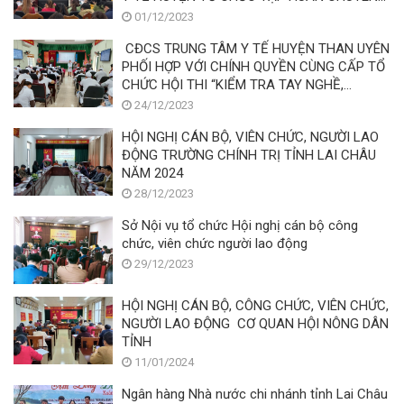
ĐỀ “GIAO TIẾP ỨNG XỬ VỚI NGƯỜI BỆNH”
01/12/2023
CĐCS TRUNG TÂM Y TẾ HUYỆN THAN UYÊN
PHỐI HỢP VỚI CHÍNH QUYỀN CÙNG CẤP TỔ
CHỨC HỘI THI “KIỂM TRA TAY NGHỀ,
CHUYÊN MÔN BÁC SỸ” NĂM 2023
24/12/2023
HỘI NGHỊ CÁN BỘ, VIÊN CHỨC, NGƯỜI LAO
ĐỘNG TRƯỜNG CHÍNH TRỊ TỈNH LAI CHÂU
NĂM 2024
28/12/2023
Sở Nội vụ tổ chức Hội nghị cán bộ công
chức, viên chức người lao động
29/12/2023
HỘI NGHỊ CÁN BỘ, CÔNG CHỨC, VIÊN CHỨC,
NGƯỜI LAO ĐỘNG CƠ QUAN HỘI NÔNG DÂN
TỈNH
11/01/2024
Ngân hàng Nhà nước chi nhánh tỉnh Lai Châu