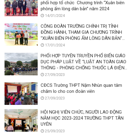
phối hợp tổ chức Chương trình “Xuân biên
phòng ấm lòng dân bản” năm 2024
14/01/2024
CÔNG ĐOÀN TRƯỜNG CHÍNH TRỊ TỈNH
ĐỒNG HÀNH, THAM GIA CHƯƠNG TRÌNH
"XUÂN BIÊN PHÒNG ẤM LÒNG DÂN BẢN"
NĂM 2024
17/01/2024
PHỐI HỢP TUYÊN TRUYỀN PHỔ BIẾN GIÁO
DỤC PHÁP LUẬT VỀ “LUẬT AN TOÀN GIAO
THÔNG - PHÒNG CHỐNG THUỐC LÁ ĐIỆN
TỬ”
27/09/2023
CĐCS Trường THPT Nậm Nhùn quan tâm
chăm lo cho con đoàn viên
27/09/2023
HỘI NGHỊ VIÊN CHỨC, NGƯỜI LAO ĐỘNG
NĂM HỌC 2023-2024 TRƯỜNG THPT TÂN
UYÊN
25/09/2023