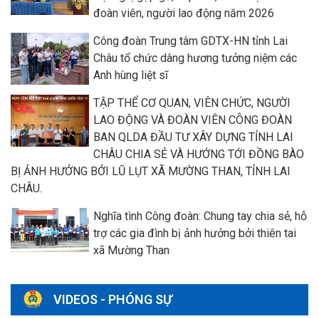
đoàn viên, người lao động năm 2026
Công đoàn Trung tâm GDTX-HN tỉnh Lai
Châu tổ chức dâng hương tưởng niệm các
Anh hùng liệt sĩ
TẬP THỂ CƠ QUAN, VIÊN CHỨC, NGƯỜI
LAO ĐỘNG VÀ ĐOÀN VIÊN CÔNG ĐOÀN
BAN QLDA ĐẦU TƯ XÂY DỰNG TỈNH LAI
CHÂU CHIA SẺ VÀ HƯỚNG TỚI ĐỒNG BÀO
BỊ ẢNH HƯỞNG BỞI LŨ LỤT XÃ MƯỜNG THAN, TỈNH LAI
CHÂU.
Nghĩa tình Công đoàn: Chung tay chia sẻ, hỗ
trợ các gia đình bị ảnh hưởng bởi thiên tai
xã Mường Than
VIDEOS - PHÓNG SỰ