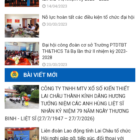
14/04/2023
Nỗ lực hoàn tất các điều kiện tổ chức đại hội
30/03/2023
Đại hội công đoàn cơ sở Trường PTDTBT
TH&THCS Tá Bạ lần thứ II nhiệm kỳ 2023-
2028
23/03/2023
BÀI VIẾT MỚI
CÔNG TY TNHH MTV XỔ SỐ KIẾN THIẾT
LAI CHÂU THÀNH KÍNH DÂNG HƯƠNG
TƯỞNG NIỆM CÁC ANH HÙNG LIỆT SĨ
NHÂN KỶ NIỆM 79 NĂM NGÀY THƯƠNG
BINH - LIỆT SĨ (27/7/1947 – 27/7/2026)
Liên đoàn Lao động tỉnh Lai Châu tổ chức
Hội nghị gặp gỡ, tiếp xúc, đối thoại với