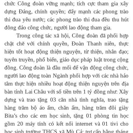
chức Công đoàn vững mạnh; tích cực tham gia xây
dựng Đảng, chính quyền; đẩy mạnh các phong trào
thi đua yêu nước; các phong trào thi đua đều thu hút
đông đảo công chức, người lao động tham gia.
Trong công tác xã hội, Công đoàn đã phối hợp
chặt chẽ với chính quyền, Đoàn Thanh niên
,
thực
hiện tốt hoạt động thiện nguyện, từ thiện, nhân đạo;
tuyên truyền, phổ biến, giáo dục pháp luật trong cộng
đồng.
Công đoàn là đầu mối để vận động công chức
,
người lao động toàn Ngành phối hợp với các nhà hảo
tâm
thực hiện nhiều hoạt động thiện nguyện trên địa
bàn tỉnh Lai Châu với số tiền
trên 1
tỷ đồng như:
Xây
dựng và trao tặng 03 căn nhà tình nghĩa, trao tặng
hàng
trăm
bộ áo ấm, chăn ấm, hàng trăm đôi giày
Bita’s cho các em học sinh, tặng 01 phòng tin học
gồm 20 máy tính có kết nối internet và 01
tivi
cho
học sinh trường
THCS xã
Mù Cả;
trợ cấp hằng tháng