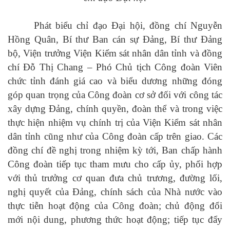
Phát biểu chỉ đạo Đại hội, đồng chí Nguyễn
Hồng Quân, Bí thư Ban cán sự Đảng, Bí thư Đảng
bộ, Viện trưởng Viện
K
iểm
s
át
n
hân
d
ân
tỉnh và đồng
chí Đỗ Thị Chang – Phó Chủ tịch Công đoàn Viên
chức tỉnh
đánh giá cao
và biểu dương
những đóng
góp quan trọng của Công đoàn
cơ sở
đối với công tác
xây dựng Đảng, chính quyền, đoàn thể và trong việc
thực hiện nhiệm vụ chính trị của
Viện
K
iểm
s
át
n
hân
d
ân
tỉnh
cũng như của Công đoàn cấp trên giao
.
Các
đ
ồng chí đề nghị trong nhiệm kỳ tới, Ban chấp hành
Công đoàn tiếp tục
tham mưu
cho cấp ủy, phối hợp
với thủ trưởng cơ quan
đưa chủ trương, đường lối,
nghị quyết của Đảng, chính sách của Nhà nước vào
thực tiễn hoạt động của Công đoàn; chủ động đổi
mới nội dung, phương thức hoạt động
;
tiếp tục đẩy