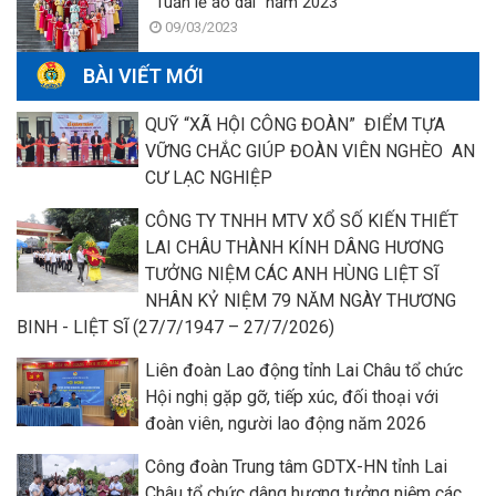
“Tuần lễ áo dài” năm 2023
09/03/2023
BÀI VIẾT MỚI
QUỸ “XÃ HỘI CÔNG ĐOÀN” ĐIỂM TỰA
VỮNG CHẮC GIÚP ĐOÀN VIÊN NGHÈO AN
CƯ LẠC NGHIỆP
CÔNG TY TNHH MTV XỔ SỐ KIẾN THIẾT
LAI CHÂU THÀNH KÍNH DÂNG HƯƠNG
TƯỞNG NIỆM CÁC ANH HÙNG LIỆT SĨ
NHÂN KỶ NIỆM 79 NĂM NGÀY THƯƠNG
BINH - LIỆT SĨ (27/7/1947 – 27/7/2026)
Liên đoàn Lao động tỉnh Lai Châu tổ chức
Hội nghị gặp gỡ, tiếp xúc, đối thoại với
đoàn viên, người lao động năm 2026
Công đoàn Trung tâm GDTX-HN tỉnh Lai
Châu tổ chức dâng hương tưởng niệm các