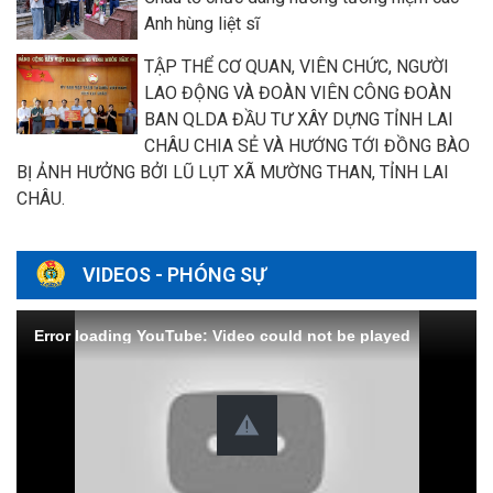
Anh hùng liệt sĩ
TẬP THỂ CƠ QUAN, VIÊN CHỨC, NGƯỜI
LAO ĐỘNG VÀ ĐOÀN VIÊN CÔNG ĐOÀN
BAN QLDA ĐẦU TƯ XÂY DỰNG TỈNH LAI
CHÂU CHIA SẺ VÀ HƯỚNG TỚI ĐỒNG BÀO
BỊ ẢNH HƯỞNG BỞI LŨ LỤT XÃ MƯỜNG THAN, TỈNH LAI
CHÂU.
VIDEOS - PHÓNG SỰ
Error loading YouTube: Video could not be played