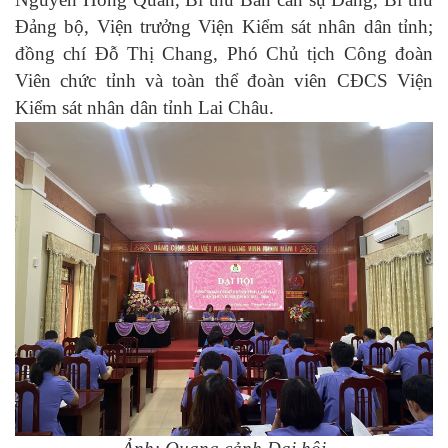
Đảng bộ, Viện trưởng Viện
K
iểm
s
át
n
hân
d
ân
tỉnh;
đồng chí Đỗ Thị Chang, Phó Chủ tịch Công đoàn
Viên chức tỉnh
và toàn thể đoàn viên CĐCS
Viện
K
iểm
s
át
n
hân
d
ân tỉnh Lai Châu.