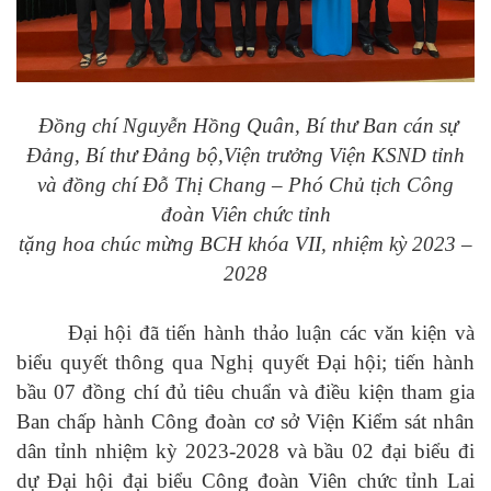
Đ
ồng chí Nguyễn Hồng Quân, Bí thư Ban cán sự
Đảng, Bí thư Đảng bộ,Viện trưởng Viện KSND
tỉnh
và đồng chí Đỗ Thị Chang – Phó Chủ tịch Công
đoàn Viên chức tỉnh
tặng hoa chúc mừng BCH khóa VII, nhiệm kỳ 2023 –
2028
Đại hội đã tiến hành thảo luận các văn kiện và
biểu quyết thông qua Nghị quyết Đại hội; tiến hành
bầu 07 đồng chí đủ tiêu chuẩn và điều kiện tham gia
Ban chấp hành Công đoàn cơ sở
Viện
K
iểm
s
át
n
hân
d
ân
tỉnh
nhiệm kỳ 2023-2028 và bầu 02 đại biểu đi
dự Đại hội đại biểu Công đoàn Viên chức tỉnh Lai