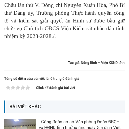
Châu
lần thứ V
. Đồng chí Nguyễn Xuân Hòa, Phó Bí
thư Đảng ủy, Trưởng phòng Thực hành quyền công
tố và kiểm sát giải quyết án Hình sự được bầu giữ
chức vụ Chủ tịch
CĐCS
Viện
K
iểm
s
át
n
hân
d
ân
tỉnh
nhiệm kỳ 2023-2028./.
Tác giả:
Nông Bình – Viện KSND tỉnh
Tổng số điểm của bài viết là: 0 trong 0 đánh giá
Click để đánh giá bài viết
BÀI VIẾT KHÁC
Công đoàn cơ sở Văn phòng Đoàn ĐBQH
và HĐND tỉnh hưởng ứng ngày Gia đình Việt