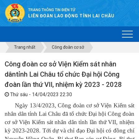
TRANG THÔNG TIN ĐIỆN TỬ
LIÊN ĐOÀN LAO ĐỘNG TỈNH LAI CHÂU
Trang nhất
Công đoàn cơ sở
Công đoàn cơ sở Viện Kiểm sát nhân
dântỉnh Lai Châu tổ chức Đại hội Công
đoàn lần thứ VII, nhiệm kỳ 2023 - 2028
Thứ sáu - 14/04/2023 22:30
Ngày 13/4/2023, Công đoàn cơ sở Viện
K
iểm
s
át
n
hân
d
ân
tỉnh Lai Châu đã tổ chức Đại hội Công đoàn
cơ sở Viện
K
iểm
s
át
n
hân
d
ân
tỉnh lần thứ
VII, nhiệm
kỳ 2023-2028. Tới dự và chỉ đạo Đại hội có đồng chí
Nguyễn Hồng Quân, Bí thư Ban cán sự Đảng, Bí thư