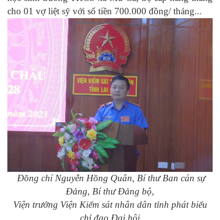
cho 01 vợ liệt sỹ với số tiền 700.000 đồng
/ tháng
...
Đ
ồng chí Nguyễn Hồng Quân, Bí thư Ban cán sự
Đảng, Bí thư Đảng bộ,
Viện trưởng Viện
K
iểm
s
át
n
hân
d
ân
tỉnh phát biểu
chỉ đạo Đại hội