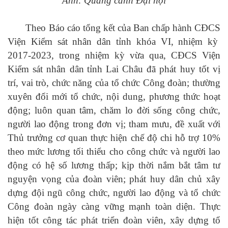
Ảnh: Quang cảnh Đại hội
Theo Báo cáo tổng kết của Ban chấp hành
CĐCS
Viện
K
iểm
s
át
n
hân
d
ân
tỉnh
khóa VI, nhiệm kỳ
2017-2023, trong nhiệm kỳ vừa qua,
CĐCS
Viện
K
iểm
s
át
n
hân
d
ân
tỉnh Lai Châu đã phát huy tốt vị
trí, vai trò, chức năng của tổ chức Công đoàn; thường
xuyên đổi mới tổ chức, nội dung, phương thức hoạt
động; luôn quan tâm, chăm lo đời sống công chức,
người lao động trong đơn vị; tham mưu, đề xuất với
Thủ trưởng cơ quan thực hiện chế độ chi hỗ trợ 10%
theo mức lương tối thiểu cho công chức và người lao
động có hệ số lương thấp; kịp thời nắm bắt tâm tư
nguyện vọng của đoàn viên; phát huy dân chủ xây
dựng đội ngũ công chức, người lao động và tổ chức
Công đoàn ngày càng vững mạnh toàn diện. Thực
hiện tốt công tác phát triển đoàn viên, xây dựng tổ