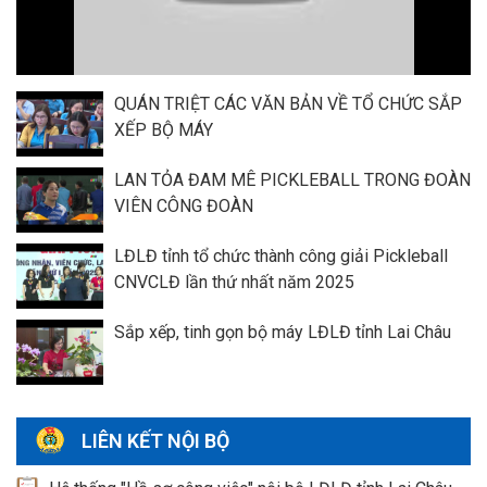
QUÁN TRIỆT CÁC VĂN BẢN VỀ TỔ CHỨC SẮP
XẾP BỘ MÁY
LAN TỎA ĐAM MÊ PICKLEBALL TRONG ĐOÀN
VIÊN CÔNG ĐOÀN
LĐLĐ tỉnh tổ chức thành công giải Pickleball
CNVCLĐ lần thứ nhất năm 2025
Sắp xếp, tinh gọn bộ máy LĐLĐ tỉnh Lai Châu
LIÊN KẾT NỘI BỘ