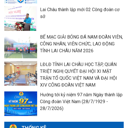
Lai Châu thành lập mới 02 Công đoàn cơ
sở
BẾ MẠC GIẢI BÓNG ĐÁ NAM ĐOÀN VIÊN,
CÔNG NHÂN, VIÊN CHỨC, LAO ĐỘNG
TỈNH LAI CHÂU NĂM 2026
LĐLĐ TỈNH LAI CHÂU HỌC TẬP, QUÁN
TRIỆT NGHỊ QUYẾT ĐẠI HỘI XI MẶT
TRẬN TỔ QUỐC VIỆT NAM VÀ ĐẠI HỘI
XIV CÔNG ĐOÀN VIỆT NAM
Hướng tới kỷ niệm 97 năm Ngày thành lập
Công đoàn Việt Nam (28/7/1929 -
28/7/2026)
THỐNG KÊ