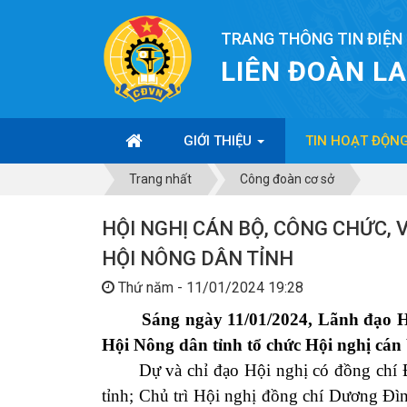
TRANG THÔNG TIN ĐIỆN
LIÊN ĐOÀN L
GIỚI THIỆU
TIN HOẠT ĐỘN
Trang nhất
Công đoàn cơ sở
HỘI NGHỊ CÁN BỘ, CÔNG CHỨC,
HỘI NÔNG DÂN TỈNH
Thứ năm - 11/01/2024 19:28
Sáng ngày 11/01/2024, Lãnh đạo Hội
Hội Nông dân tỉnh tổ chức Hội nghị cán b
Dự và chỉ đạo Hội nghị có đồng chí Đỗ
tỉnh; Chủ trì Hội nghị đồng chí Dương Đì