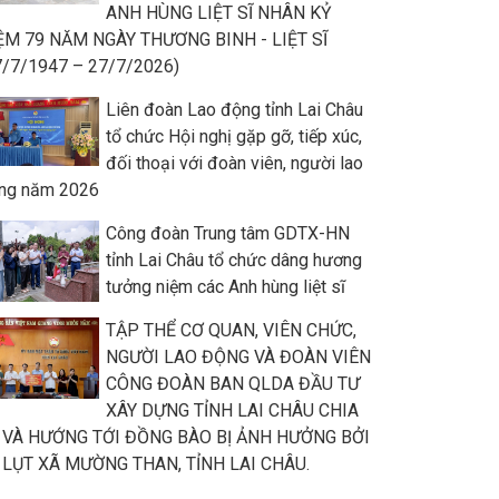
ANH HÙNG LIỆT SĨ NHÂN KỶ
ỆM 79 NĂM NGÀY THƯƠNG BINH - LIỆT SĨ
7/7/1947 – 27/7/2026)
Liên đoàn Lao động tỉnh Lai Châu
tổ chức Hội nghị gặp gỡ, tiếp xúc,
đối thoại với đoàn viên, người lao
ng năm 2026
Công đoàn Trung tâm GDTX-HN
tỉnh Lai Châu tổ chức dâng hương
tưởng niệm các Anh hùng liệt sĩ
TẬP THỂ CƠ QUAN, VIÊN CHỨC,
NGƯỜI LAO ĐỘNG VÀ ĐOÀN VIÊN
CÔNG ĐOÀN BAN QLDA ĐẦU TƯ
XÂY DỰNG TỈNH LAI CHÂU CHIA
 VÀ HƯỚNG TỚI ĐỒNG BÀO BỊ ẢNH HƯỞNG BỞI
 LỤT XÃ MƯỜNG THAN, TỈNH LAI CHÂU.