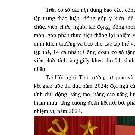
Trên cơ sở các nội dung báo cáo, công c
tập trung thảo luận, đóng góp ý kiến, đ
chức, viên chức, người lao động, đồng thờ
môn, góp phần thực hiện thắng lợi nhiệm 
định khen thưởng và trao cho các tập thể 
tập thể, 14 cá nhân; Công đoàn cơ sở tặn
viên chức tỉnh tặng giấy khen cho 04 cá n
nhân.
Tại Hội nghị, Thủ trưởng cơ quan và Ch
kết giao ước thi đua năm 2024; đội ngũ c
tính chủ động, sáng tạo, nâng cao năng lự
tham mưu, tăng cường đoàn kết nội bộ, phá
nhiệm vụ năm 2024.