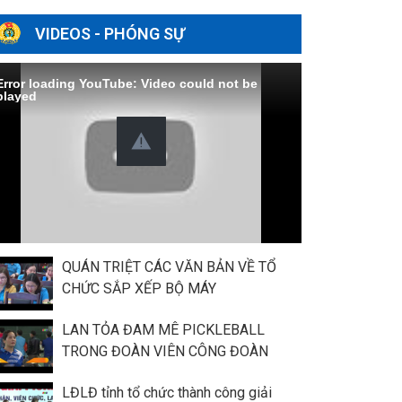
VIDEOS - PHÓNG SỰ
Error loading YouTube: Video could not be
played
QUÁN TRIỆT CÁC VĂN BẢN VỀ TỔ
CHỨC SẮP XẾP BỘ MÁY
LAN TỎA ĐAM MÊ PICKLEBALL
TRONG ĐOÀN VIÊN CÔNG ĐOÀN
LĐLĐ tỉnh tổ chức thành công giải