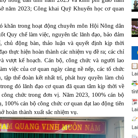
 sở năm 2023; Công khai Quỹ Khuyến học cơ quan
khăn trong hoạt động chuyên môn Hội Nông dân
 tốt Quy chế làm việc, nguyên tắc lãnh đạo, bảo đảm
ể, chủ động bàn, thảo luận và quyết định kịp thời
ạo thực hiện hoàn thành các nhiệm vụ đề ra; các chỉ
và vượt kế hoạch. Cán bộ, công chức và người lao
làm việc của cơ quan ngày càng nề nếp, các tổ chức
La
, tập thể đoàn kết nhất trí, phát huy quyền làm chủ
 trong đó lãnh đạo cơ quan đã quan tâm kịp thời về
tỉn
ộ, công chức trong đơn vị. Năm 2023, 100% cán bộ
ụ, 100% cán bộ công chức cơ quan đạt lao động tiên
La
 sở hoàn thành xuất sắc nhiệm vụ.
La