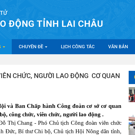
 TỬ
AO ĐỘNG TỈNH LAI CHÂU
G
CHUYÊN ĐỀ
LỊCH CÔNG TÁC
VĂN BẢN
 VIÊN CHỨC, NGƯỜI LAO ĐỘNG CƠ QUAN
 và Ban Chấp hành Công đoàn cơ sở cơ quan
ộ, công chức, viên chức, người lao động .
 Thị Chang - Phó Chủ tịch Công đoàn viên chức
nh Đức, Bí thư Chi bộ, Chủ tịch Hội Nông dân tỉnh,