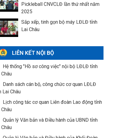
Pickleball CNVCLĐ lần thứ nhất năm
2025
Sắp xếp, tinh gọn bộ máy LĐLĐ tỉnh
Lai Châu
LIÊN KẾT NỘI BỘ
Hệ thống "Hồ sơ công việc" nội bộ LĐLĐ tỉnh
i Châu
Danh sách cán bộ, công chức cơ quan LĐLĐ
h Lai Châu
Lịch công tác cơ quan Liên đoàn Lao động tỉnh
i Châu
Quản lý Văn bản và Điều hành của UBND tỉnh
i Châu
Quản lý Văn bản và Điều hành của Khối Đoàn