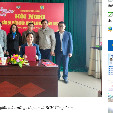
thể
đo
4 giữa thủ trưởng cơ quan và BCH Công đoàn