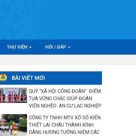
THƯ VIỆN
HỎI / ĐÁP
BÀI VIẾT MỚI
QUỸ “XÃ HỘI CÔNG ĐOÀN” ĐIỂM
TỰA VỮNG CHẮC GIÚP ĐOÀN
VIÊN NGHÈO AN CƯ LẠC NGHIỆP
CÔNG TY TNHH MTV XỔ SỐ KIẾN
THIẾT LAI CHÂU THÀNH KÍNH
DÂNG HƯƠNG TƯỞNG NIỆM CÁC