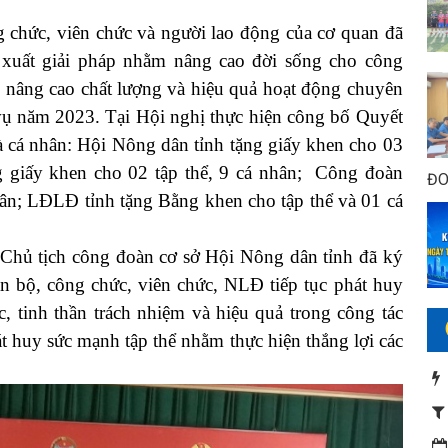
hức, viên chức và người lao động của cơ quan đã
ề xuất giải pháp nhằm nâng cao đời sống cho công
i nâng cao chất lượng và hiệu quả hoạt động chuyên
vụ năm 2023. Tại Hội nghị thực hiện công bố Quyết
và cá nhân: Hội Nông dân tỉnh tặng giấy khen cho 03
g giấy khen cho 02 tập thể, 9 cá nhân; Công đoàn
ĐO
hân; LĐLĐ tỉnh tặng Bằng khen cho tập thể và 01 cá
ủ tịch công đoàn cơ sở Hội Nông dân tỉnh đã ký
án bộ, công chức, viên chức, NLĐ tiếp tục phát huy
c, tinh thần trách nhiệm và hiệu quả trong công tác
t huy sức mạnh tập thể nhằm thực hiện thắng lợi các