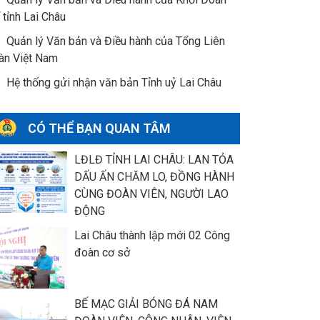
 tỉnh Lai Châu
Quản lý Văn bản và Điều hành của Tổng Liên
àn Việt Nam
Hệ thống gửi nhận văn bản Tỉnh uỷ Lai Châu
CÓ THỂ BẠN QUAN TÂM
LĐLĐ TỈNH LAI CHÂU: LAN TỎA
DẤU ẤN CHĂM LO, ĐỒNG HÀNH
CÙNG ĐOÀN VIÊN, NGƯỜI LAO
ĐỘNG
Lai Châu thành lập mới 02 Công
đoàn cơ sở
BẾ MẠC GIẢI BÓNG ĐÁ NAM