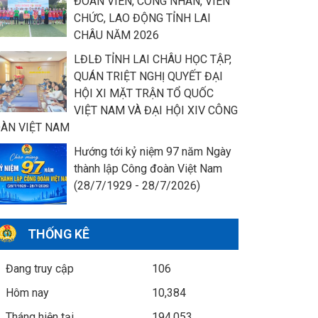
ĐOÀN VIÊN, CÔNG NHÂN, VIÊN
CHỨC, LAO ĐỘNG TỈNH LAI
CHÂU NĂM 2026
LĐLĐ TỈNH LAI CHÂU HỌC TẬP,
QUÁN TRIỆT NGHỊ QUYẾT ĐẠI
HỘI XI MẶT TRẬN TỔ QUỐC
VIỆT NAM VÀ ĐẠI HỘI XIV CÔNG
ÀN VIỆT NAM
Hướng tới kỷ niệm 97 năm Ngày
thành lập Công đoàn Việt Nam
(28/7/1929 - 28/7/2026)
THỐNG KÊ
Đang truy cập
106
Hôm nay
10,384
Tháng hiện tại
194,053