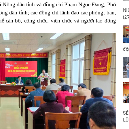
i Nông dân tỉnh và đồng chí Phạm Ngọc Đang, Phó
NI
ng dân tỉnh; các đồng chí lãnh đạo các phòng, ban,
(2
hể cán bộ, công chức, viên chức và người lao động
độ
SẺ
LŨ