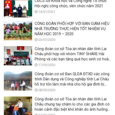
CĐCS Sở Khoa học và Công nghệ Tổ chức
Hội nghị công chức, viên chức năm 2021
14/01/2021
CÔNG ĐOÀN PHỐI HỢP VỚI BAN GIÁM HIỆU
NHÀ TRƯỜNG THỰC HIỆN TỐT NHIỆM VỤ
NĂM HỌC 2019 – 2020
03/07/2020
Công đoàn cơ sở Tòa án nhân dân tỉnh Lai
Châu phối hợp với nhóm TINY SHARE Hải
Phòng và các bạn tặng quà học sinh có hoàn
cảnh khó khăn và ảnh hưởng bởi thiên tai
17/05/2020
Công đoàn cơ sở Ban QLDA ĐTXD các công
trình Dân dụng và Công nghiệp tỉnh Lai Châu
hỗ trợ tôn làm mái nhà cho hộ gia đình bị
thiệt hại do mưa đá, gió lốc tại xã Mù Sang
08/05/2020
Sang huyện Phong Thô
Công đoàn cơ sở Tòa án nhân dân tỉnh Lai
Châu chung tay chăm lo cho các gia đình có
hoàn cảnh đặc biệt khó khăn do ảnh hưởng
dịch bệnh COVID-19