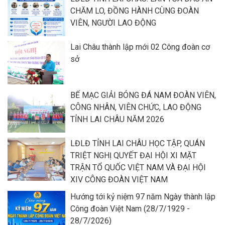
CHĂM LO, ĐỒNG HÀNH CÙNG ĐOÀN
VIÊN, NGƯỜI LAO ĐỘNG
Lai Châu thành lập mới 02 Công đoàn cơ
sở
BẾ MẠC GIẢI BÓNG ĐÁ NAM ĐOÀN VIÊN,
CÔNG NHÂN, VIÊN CHỨC, LAO ĐỘNG
TỈNH LAI CHÂU NĂM 2026
LĐLĐ TỈNH LAI CHÂU HỌC TẬP, QUÁN
TRIỆT NGHỊ QUYẾT ĐẠI HỘI XI MẶT
TRẬN TỔ QUỐC VIỆT NAM VÀ ĐẠI HỘI
XIV CÔNG ĐOÀN VIỆT NAM
Hướng tới kỷ niệm 97 năm Ngày thành lập
Công đoàn Việt Nam (28/7/1929 -
28/7/2026)