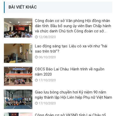
BÀI VIẾT KHÁC
Công đoàn cơ sở Văn phòng Hội đồng nhân
dân tỉnh: Bầu bổ sung ủy viên Ban Chấp hành
và chức danh Chủ tịch Công đoàn cơ sở
khóa V, nhiệm kỳ 2017-2022
12/08/2020
Lao động sáng tạo: Liệu có xa vời như “hái
sao trên trời”?
06/10/2020
CĐCS Báo Lai Châu: Hành trình về nguồn
năm 2020
17/10/2020
Giao lưu bóng chuyền hơi Kỷ niệm 90 năm
ngày thành lập Hội Liên hiệp Phụ nữ Việt Nam
17/10/2020
Công đoàn cơ sở VKSND tỉnh Lai Châu tổ