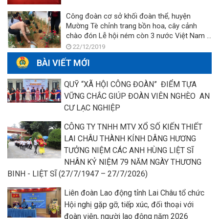
Công đoàn cơ sở khối đoàn thể, huyện
Mường Tè chỉnh trang bồn hoa, cây cảnh
chào đón Lễ hội ném còn 3 nước Việt Nam –
Lào – Trung Quốc
22/12/2019
BÀI VIẾT MỚI
QUỸ “XÃ HỘI CÔNG ĐOÀN” ĐIỂM TỰA
VỮNG CHẮC GIÚP ĐOÀN VIÊN NGHÈO AN
CƯ LẠC NGHIỆP
CÔNG TY TNHH MTV XỔ SỐ KIẾN THIẾT
LAI CHÂU THÀNH KÍNH DÂNG HƯƠNG
TƯỞNG NIỆM CÁC ANH HÙNG LIỆT SĨ
NHÂN KỶ NIỆM 79 NĂM NGÀY THƯƠNG
BINH - LIỆT SĨ (27/7/1947 – 27/7/2026)
Liên đoàn Lao động tỉnh Lai Châu tổ chức
Hội nghị gặp gỡ, tiếp xúc, đối thoại với
đoàn viên, người lao động năm 2026