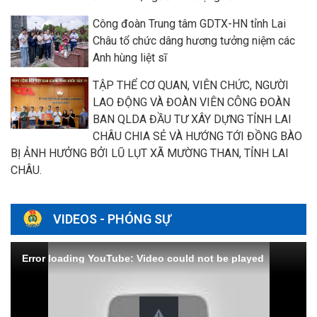
Công đoàn Trung tâm GDTX-HN tỉnh Lai
Châu tổ chức dâng hương tưởng niệm các
Anh hùng liệt sĩ
TẬP THỂ CƠ QUAN, VIÊN CHỨC, NGƯỜI
LAO ĐỘNG VÀ ĐOÀN VIÊN CÔNG ĐOÀN
BAN QLDA ĐẦU TƯ XÂY DỰNG TỈNH LAI
CHÂU CHIA SẺ VÀ HƯỚNG TỚI ĐỒNG BÀO
BỊ ẢNH HƯỞNG BỞI LŨ LỤT XÃ MƯỜNG THAN, TỈNH LAI
CHÂU.
VIDEOS - PHÓNG SỰ
Error loading YouTube: Video could not be played