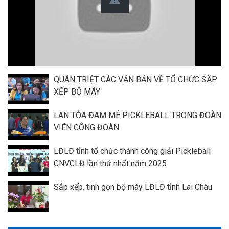
QUÁN TRIỆT CÁC VĂN BẢN VỀ TỔ CHỨC SẮP
XẾP BỘ MÁY
LAN TỎA ĐAM MÊ PICKLEBALL TRONG ĐOÀN
VIÊN CÔNG ĐOÀN
LĐLĐ tỉnh tổ chức thành công giải Pickleball
CNVCLĐ lần thứ nhất năm 2025
Sắp xếp, tinh gọn bộ máy LĐLĐ tỉnh Lai Châu