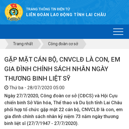
TRANG THÔNG TIN ĐIỆN TỬ
LIÊN ĐOÀN LAO ĐỘNG TỈNH LAI CHÂU
Trang nhất
Công đoàn cơ sở
GẶP MẶT CÁN BỘ, CNVCLĐ LÀ CON, EM
GIA ĐÌNH CHÍNH SÁCH NHÂN NGÀY
THƯƠNG BINH LIỆT SỸ
Thứ ba - 28/07/2020 05:00
Ngày 27/7/2020, Công đoàn cơ sở (CĐCS) và Hội Cựu
chiến binh Sở Văn hóa, Thể thao và Du lịch tỉnh Lai Châu
phối hợp tổ chức gặp mặt 22 cán bộ, CNVCLĐ là con, em
gia đình chính sách nhân kỷ niệm 73 năm ngày thương
binh liệt sĩ (27/7/1947 - 27/7/2020).