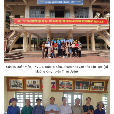
Cán bộ, đoàn viên, CNVCLĐ Báo Lai Châu thăm Nhà văn hóa bản Lướt (xã
Mường Kim, huyện Than Uyên).