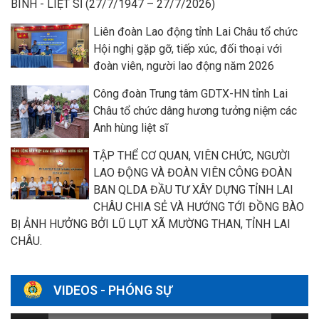
BINH - LIỆT SĨ (27/7/1947 – 27/7/2026)
Liên đoàn Lao động tỉnh Lai Châu tổ chức
Hội nghị gặp gỡ, tiếp xúc, đối thoại với
đoàn viên, người lao động năm 2026
Công đoàn Trung tâm GDTX-HN tỉnh Lai
Châu tổ chức dâng hương tưởng niệm các
Anh hùng liệt sĩ
TẬP THỂ CƠ QUAN, VIÊN CHỨC, NGƯỜI
LAO ĐỘNG VÀ ĐOÀN VIÊN CÔNG ĐOÀN
BAN QLDA ĐẦU TƯ XÂY DỰNG TỈNH LAI
CHÂU CHIA SẺ VÀ HƯỚNG TỚI ĐỒNG BÀO
BỊ ẢNH HƯỞNG BỞI LŨ LỤT XÃ MƯỜNG THAN, TỈNH LAI
CHÂU.
VIDEOS - PHÓNG SỰ