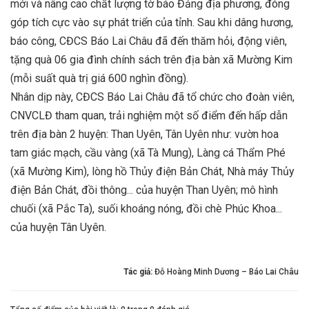
mới và nâng cao chất lượng tờ báo Đảng địa phương, đóng
góp tích cực vào sự phát triển của tỉnh. Sau khi dâng hương,
báo công, CĐCS Báo Lai Châu đã đến thăm hỏi, động viên,
tặng quà 06 gia đình chính sách trên địa bàn xã Mường Kim
(mỗi suất quà trị giá 600 nghìn đồng).
Nhân dịp này, CĐCS Báo Lai Châu đã tổ chức cho đoàn viên,
CNVCLĐ tham quan, trải nghiệm một số điểm đến hấp dẫn
trên địa bàn 2 huyện: Than Uyên, Tân Uyên như: vườn hoa
tam giác mạch, cầu vàng (xã Tà Mung), Làng cá Thẩm Phé
(xã Mường Kim), lòng hồ Thủy điện Bản Chát, Nhà máy Thủy
điện Bản Chát, đồi thông... của huyện Than Uyên; mô hình
chuối (xã Pắc Ta), suối khoáng nóng, đồi chè Phúc Khoa...
của huyện Tân Uyên.
Tác giả:
Đỗ Hoàng Minh Dương – Báo Lai Châu