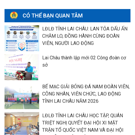
CÓ THỂ BẠN QUAN TÂM
LĐLĐ TỈNH LAI CHÂU: LAN TỎA DẤU ẤN
CHĂM LO, ĐỒNG HÀNH CÙNG ĐOÀN
VIÊN, NGƯỜI LAO ĐỘNG
Lai Châu thành lập mới 02 Công đoàn cơ
sở
BẾ MẠC GIẢI BÓNG ĐÁ NAM ĐOÀN VIÊN,
CÔNG NHÂN, VIÊN CHỨC, LAO ĐỘNG
TỈNH LAI CHÂU NĂM 2026
LĐLĐ TỈNH LAI CHÂU HỌC TẬP, QUÁN
TRIỆT NGHỊ QUYẾT ĐẠI HỘI XI MẶT
TRẬN TỔ QUỐC VIỆT NAM VÀ ĐẠI HỘI