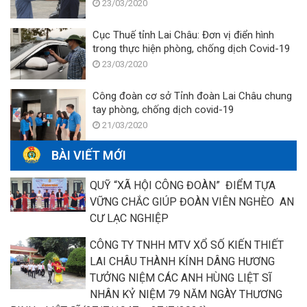
23/03/2020
Cục Thuế tỉnh Lai Châu: Đơn vị điển hình
trong thực hiện phòng, chống dịch Covid-19
23/03/2020
Công đoàn cơ sở Tỉnh đoàn Lai Châu chung
tay phòng, chống dịch covid-19
21/03/2020
BÀI VIẾT MỚI
QUỸ “XÃ HỘI CÔNG ĐOÀN” ĐIỂM TỰA
VỮNG CHẮC GIÚP ĐOÀN VIÊN NGHÈO AN
CƯ LẠC NGHIỆP
CÔNG TY TNHH MTV XỔ SỐ KIẾN THIẾT
LAI CHÂU THÀNH KÍNH DÂNG HƯƠNG
TƯỞNG NIỆM CÁC ANH HÙNG LIỆT SĨ
NHÂN KỶ NIỆM 79 NĂM NGÀY THƯƠNG