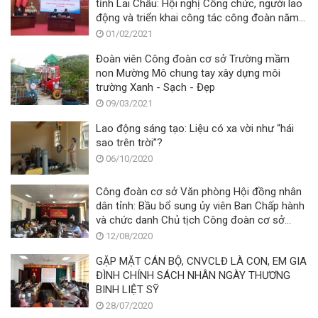
tỉnh Lai Châu: Hội nghị Công chức, người lao
động và triển khai công tác công đoàn năm
2021
01/02/2021
Đoàn viên Công đoàn cơ sở Trường mầm
non Mường Mô chung tay xây dựng môi
trường Xanh - Sạch - Đẹp
09/03/2021
Lao động sáng tạo: Liệu có xa vời như “hái
sao trên trời”?
06/10/2020
Công đoàn cơ sở Văn phòng Hội đồng nhân
dân tỉnh: Bầu bổ sung ủy viên Ban Chấp hành
và chức danh Chủ tịch Công đoàn cơ sở
khóa V, nhiệm kỳ 2017-2022
12/08/2020
GẶP MẶT CÁN BỘ, CNVCLĐ LÀ CON, EM GIA
ĐÌNH CHÍNH SÁCH NHÂN NGÀY THƯƠNG
BINH LIỆT SỸ
28/07/2020