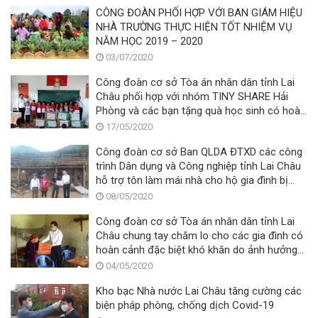
CÔNG ĐOÀN PHỐI HỢP VỚI BAN GIÁM HIỆU
NHÀ TRƯỜNG THỰC HIỆN TỐT NHIỆM VỤ
NĂM HỌC 2019 – 2020
03/07/2020
Công đoàn cơ sở Tòa án nhân dân tỉnh Lai
Châu phối hợp với nhóm TINY SHARE Hải
Phòng và các bạn tặng quà học sinh có hoàn
cảnh khó khăn và ảnh hưởng bởi thiên tai
17/05/2020
Công đoàn cơ sở Ban QLDA ĐTXD các công
trình Dân dụng và Công nghiệp tỉnh Lai Châu
hỗ trợ tôn làm mái nhà cho hộ gia đình bị
thiệt hại do mưa đá, gió lốc tại xã Mù Sang
08/05/2020
Sang huyện Phong Thô
Công đoàn cơ sở Tòa án nhân dân tỉnh Lai
Châu chung tay chăm lo cho các gia đình có
hoàn cảnh đặc biệt khó khăn do ảnh hưởng
dịch bệnh COVID-19
04/05/2020
Kho bạc Nhà nước Lai Châu tăng cường các
biện pháp phòng, chống dịch Covid-19