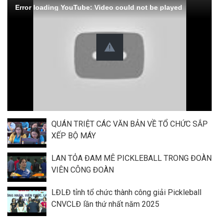
Error loading YouTube: Video could not be played
QUÁN TRIỆT CÁC VĂN BẢN VỀ TỔ CHỨC SẮP
XẾP BỘ MÁY
LAN TỎA ĐAM MÊ PICKLEBALL TRONG ĐOÀN
VIÊN CÔNG ĐOÀN
LĐLĐ tỉnh tổ chức thành công giải Pickleball
CNVCLĐ lần thứ nhất năm 2025