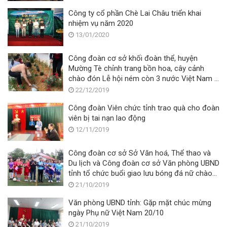
Công ty cổ phần Chè Lai Châu triển khai
nhiệm vụ năm 2020
13/01/2020
Công đoàn cơ sở khối đoàn thể, huyện
Mường Tè chỉnh trang bồn hoa, cây cảnh
chào đón Lễ hội ném còn 3 nước Việt Nam –
Lào – Trung Quốc
22/12/2019
Công đoàn Viên chức tỉnh trao quà cho đoàn
viên bị tai nạn lao động
12/11/2019
Công đoàn cơ sở Sở Văn hoá, Thể thao và
Du lịch và Công đoàn cơ sở Văn phòng UBND
tỉnh tổ chức buổi giao lưu bóng đá nữ chào
mừng Ngày Phụ nữ Việt Nam 20/10
21/10/2019
Văn phòng UBND tỉnh: Gặp mặt chúc mừng
ngày Phụ nữ Việt Nam 20/10
21/10/2019