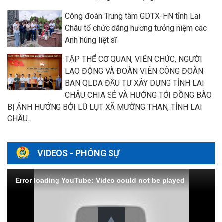
Công đoàn Trung tâm GDTX-HN tỉnh Lai
Châu tổ chức dâng hương tưởng niệm các
Anh hùng liệt sĩ
TẬP THỂ CƠ QUAN, VIÊN CHỨC, NGƯỜI
LAO ĐỘNG VÀ ĐOÀN VIÊN CÔNG ĐOÀN
BAN QLDA ĐẦU TƯ XÂY DỰNG TỈNH LAI
CHÂU CHIA SẺ VÀ HƯỚNG TỚI ĐỒNG BÀO
BỊ ẢNH HƯỞNG BỞI LŨ LỤT XÃ MƯỜNG THAN, TỈNH LAI
CHÂU.
VIDEOS - PHÓNG SỰ
Error loading YouTube: Video could not be played