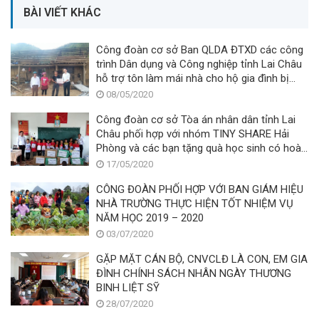
BÀI VIẾT KHÁC
Công đoàn cơ sở Ban QLDA ĐTXD các công
trình Dân dụng và Công nghiệp tỉnh Lai Châu
hỗ trợ tôn làm mái nhà cho hộ gia đình bị
thiệt hại do mưa đá, gió lốc tại xã Mù Sang
08/05/2020
Sang huyện Phong Thô
Công đoàn cơ sở Tòa án nhân dân tỉnh Lai
Châu phối hợp với nhóm TINY SHARE Hải
Phòng và các bạn tặng quà học sinh có hoàn
cảnh khó khăn và ảnh hưởng bởi thiên tai
17/05/2020
CÔNG ĐOÀN PHỐI HỢP VỚI BAN GIÁM HIỆU
NHÀ TRƯỜNG THỰC HIỆN TỐT NHIỆM VỤ
NĂM HỌC 2019 – 2020
03/07/2020
GẶP MẶT CÁN BỘ, CNVCLĐ LÀ CON, EM GIA
ĐÌNH CHÍNH SÁCH NHÂN NGÀY THƯƠNG
BINH LIỆT SỸ
28/07/2020