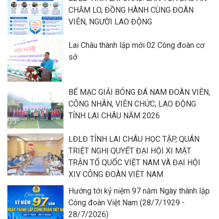
CHĂM LO, ĐỒNG HÀNH CÙNG ĐOÀN
VIÊN, NGƯỜI LAO ĐỘNG
Lai Châu thành lập mới 02 Công đoàn cơ
sở
BẾ MẠC GIẢI BÓNG ĐÁ NAM ĐOÀN VIÊN,
CÔNG NHÂN, VIÊN CHỨC, LAO ĐỘNG
TỈNH LAI CHÂU NĂM 2026
LĐLĐ TỈNH LAI CHÂU HỌC TẬP, QUÁN
TRIỆT NGHỊ QUYẾT ĐẠI HỘI XI MẶT
TRẬN TỔ QUỐC VIỆT NAM VÀ ĐẠI HỘI
XIV CÔNG ĐOÀN VIỆT NAM
Hướng tới kỷ niệm 97 năm Ngày thành lập
Công đoàn Việt Nam (28/7/1929 -
28/7/2026)