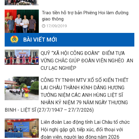
Trao tiền hỗ trợ bản Phiêng Hoi làm đường
giao thông
17/09/2019
BÀI VIẾT MỚI
QUỸ “XÃ HỘI CÔNG ĐOÀN” ĐIỂM TỰA
VỮNG CHẮC GIÚP ĐOÀN VIÊN NGHÈO AN
CƯ LẠC NGHIỆP
CÔNG TY TNHH MTV XỔ SỐ KIẾN THIẾT
LAI CHÂU THÀNH KÍNH DÂNG HƯƠNG
TƯỞNG NIỆM CÁC ANH HÙNG LIỆT SĨ
NHÂN KỶ NIỆM 79 NĂM NGÀY THƯƠNG
BINH - LIỆT SĨ (27/7/1947 – 27/7/2026)
Liên đoàn Lao động tỉnh Lai Châu tổ chức
Hội nghị gặp gỡ, tiếp xúc, đối thoại với
đoàn viên, người lao động năm 2026