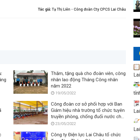
Tác giả:
Tạ Thị Liên - Công đoàn Cty CPCS Lai Châu
u:
Thăm, tặng quà cho đoàn viên, công
La
âng
nhân lao động Tháng Công nhân
năm 2022
tỉn
19/05/2022
Công đoàn cơ sở phối hợp với Ban
ã
Giám hiệu nhà trường tổ chức tuyên
La
truyền phòng, chống đuối nước cho
cán bộ, giáo viên và học sinh
23/05/2022
La
c
Công ty Điện lực Lai Châu tổ chức