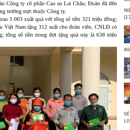
àn Công ty cổ phần Cao su Lai Châu; Đoàn
đã đến
NI
ng trường trực thuộc Công ty
.
(2
o 1.003 xuất quà với tổng số tiền
321 triệu đồng
;
u Việt Nam tặng 312
suất cho
đoàn viên
, CNLĐ
có
g; t
ổng số tiền trong đợt tặng quà này là 638 triệu
độ
SẺ
LŨ