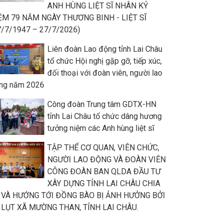
ANH HÙNG LIỆT SĨ NHÂN KỶ
ỆM 79 NĂM NGÀY THƯƠNG BINH - LIỆT SĨ
7/7/1947 – 27/7/2026)
Liên đoàn Lao động tỉnh Lai Châu
tổ chức Hội nghị gặp gỡ, tiếp xúc,
đối thoại với đoàn viên, người lao
ng năm 2026
Công đoàn Trung tâm GDTX-HN
tỉnh Lai Châu tổ chức dâng hương
tưởng niệm các Anh hùng liệt sĩ
TẬP THỂ CƠ QUAN, VIÊN CHỨC,
NGƯỜI LAO ĐỘNG VÀ ĐOÀN VIÊN
CÔNG ĐOÀN BAN QLDA ĐẦU TƯ
XÂY DỰNG TỈNH LAI CHÂU CHIA
 VÀ HƯỚNG TỚI ĐỒNG BÀO BỊ ẢNH HƯỞNG BỞI
 LỤT XÃ MƯỜNG THAN, TỈNH LAI CHÂU.