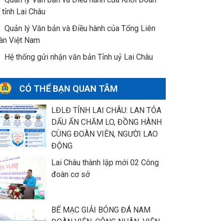
 tỉnh Lai Châu
Quản lý Văn bản và Điều hành của Tổng Liên
àn Việt Nam
Hệ thống gửi nhận văn bản Tỉnh uỷ Lai Châu
CÓ THỂ BẠN QUAN TÂM
LĐLĐ TỈNH LAI CHÂU: LAN TỎA
DẤU ẤN CHĂM LO, ĐỒNG HÀNH
CÙNG ĐOÀN VIÊN, NGƯỜI LAO
ĐỘNG
Lai Châu thành lập mới 02 Công
đoàn cơ sở
BẾ MẠC GIẢI BÓNG ĐÁ NAM