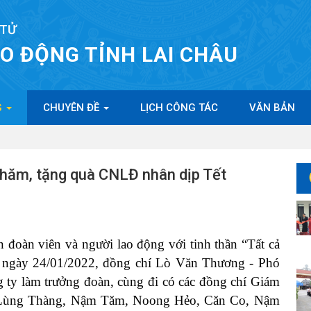
 TỬ
AO ĐỘNG TỈNH LAI CHÂU
G
CHUYÊN ĐỀ
LỊCH CÔNG TÁC
VĂN BẢN
thăm, tặng quà CNLĐ nhân dịp Tết
 đoàn viên và người lao động với tinh thần “Tất cả
 ngày 24/01/2022,
đồng chí Lò Văn Thương
-
Phó
 ty làm trưởng đoàn
,
cùng đi có các đồng chí Giám
, Lùng Thàng, Nậm Tăm, Noong Hẻo, Căn Co, Nậm