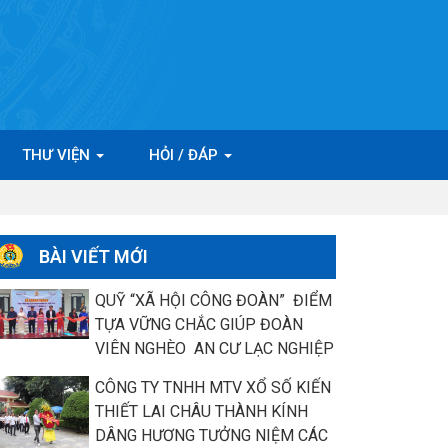
THƯ VIỆN
HỎI / ĐÁP
BÀI VIẾT MỚI
QUỸ “XÃ HỘI CÔNG ĐOÀN” ĐIỂM
TỰA VỮNG CHẮC GIÚP ĐOÀN
VIÊN NGHÈO AN CƯ LẠC NGHIỆP
CÔNG TY TNHH MTV XỔ SỐ KIẾN
THIẾT LAI CHÂU THÀNH KÍNH
DÂNG HƯƠNG TƯỞNG NIỆM CÁC