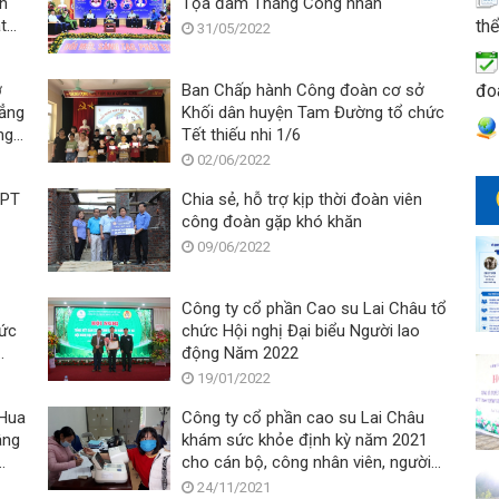
ện
Tọa đàm Tháng Công nhân
thể
t
31/05/2022
ống
đo
ở
Ban Chấp hành Công đoàn cơ sở
đẳng
Khối dân huyện Tam Đường tổ chức
ng
Tết thiếu nhi 1/6
02/06/2022
HPT
Chia sẻ, hỗ trợ kịp thời đoàn viên
công đoàn gặp khó khăn
09/06/2022
Công ty cổ phần Cao su Lai Châu tổ
hức
chức Hội nghị Đại biểu Người lao
động Năm 2022
19/01/2022
Hua
Công ty cổ phần cao su Lai Châu
âng
khám sức khỏe định kỳ năm 2021
cho cán bộ, công nhân viên, người
lao động
24/11/2021