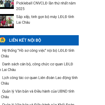
Pickleball CNVCLĐ lần thứ nhất năm
2025
Sắp xếp, tinh gọn bộ máy LĐLĐ tỉnh
Lai Châu
LIÊN KẾT NỘI BỘ
Hệ thống "Hồ sơ công việc" nội bộ LĐLĐ tỉnh
i Châu
Danh sách cán bộ, công chức cơ quan LĐLĐ
h Lai Châu
Lịch công tác cơ quan Liên đoàn Lao động tỉnh
i Châu
Quản lý Văn bản và Điều hành của UBND tỉnh
i Châu
Quản lý Văn bản và Điều hành của Khối Đoàn