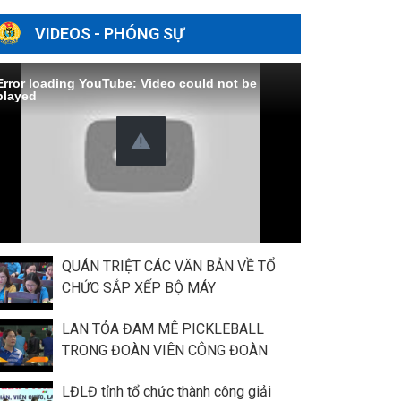
VIDEOS - PHÓNG SỰ
Error loading YouTube: Video could not be
played
QUÁN TRIỆT CÁC VĂN BẢN VỀ TỔ
CHỨC SẮP XẾP BỘ MÁY
LAN TỎA ĐAM MÊ PICKLEBALL
TRONG ĐOÀN VIÊN CÔNG ĐOÀN
LĐLĐ tỉnh tổ chức thành công giải