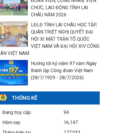
ĐOÀN VIÊN, CÔNG NHÂN, VIÊN
CHỨC, LAO ĐỘNG TỈNH LAI
CHÂU NĂM 2026
LĐLĐ TỈNH LAI CHÂU HỌC TẬP,
QUÁN TRIỆT NGHỊ QUYẾT ĐẠI
HỘI XI MẶT TRẬN TỔ QUỐC
VIỆT NAM VÀ ĐẠI HỘI XIV CÔNG
ÀN VIỆT NAM
Hướng tới kỷ niệm 97 năm Ngày
thành lập Công đoàn Việt Nam
(28/7/1929 - 28/7/2026)
THỐNG KÊ
Đang truy cập
94
Hôm nay
16,147
Tháng hiện tại
177,033