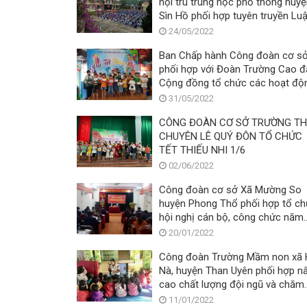
nội trú trung học phổ thông huy
Sìn Hồ phối hợp tuyên truyền Luậ
Giao thông đường bộ, phòng ch
24/05/2022
Ma túy
Ban Chấp hành Công đoàn cơ s
phối hợp với Đoàn Trường Cao 
Cộng đồng tổ chức các hoạt độ
nhân ngày Quốc tế thiếu nhi 01/6
31/05/2022
CÔNG ĐOÀN CƠ SỞ TRƯỜNG T
CHUYÊN LÊ QUÝ ĐÔN TỔ CHỨC
TẾT THIẾU NHI 1/6
02/06/2022
Công đoàn cơ sở Xã Mường So
huyện Phong Thổ phối hợp tổ c
hội nghị cán bộ, công chức năm
2022
20/01/2022
Công đoàn Trường Mầm non xã 
Nà, huyện Than Uyên phối hợp n
cao chất lượng đội ngũ và chăm
sóc, giáo dục trẻ
11/01/2022