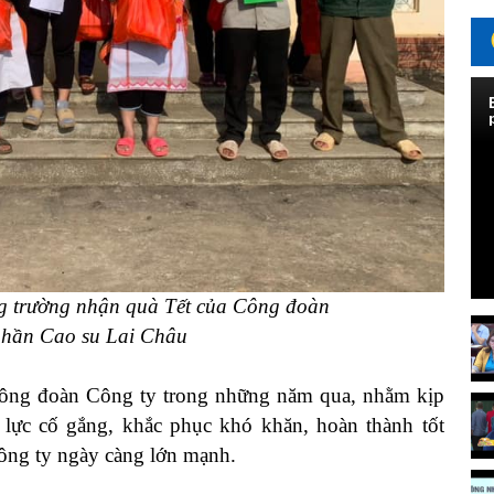
ng trường nhận quà
T
ết
của Công đoàn
phần Cao su Lai Châu
ng đoàn Công ty trong những năm qua, nhằm
kịp
 lực cố gắng, khắc phục khó khăn
,
hoàn thành tốt
ng ty ngày càn
g
lớn mạnh.