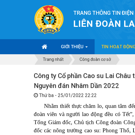
TRANG THÔNG TIN ĐIỆN
LIÊN ĐOÀN L
GIỚI THIỆU
TIN HOẠT ĐỘN
Trang nhất
Công đoàn cơ sở
Công ty Cổ phần Cao su Lai Châu 
Nguyên đán Nhâm Dần 2022
Thứ ba - 25/01/2022 22:22
Nhằm thiết thực chăm lo
,
quan tâm đến
đoàn viên và người lao động đều có Tết”
,
Tổng Giám đốc, Chủ tịch Công đoàn Công
đốc các nông trường cao su: Phong Thổ