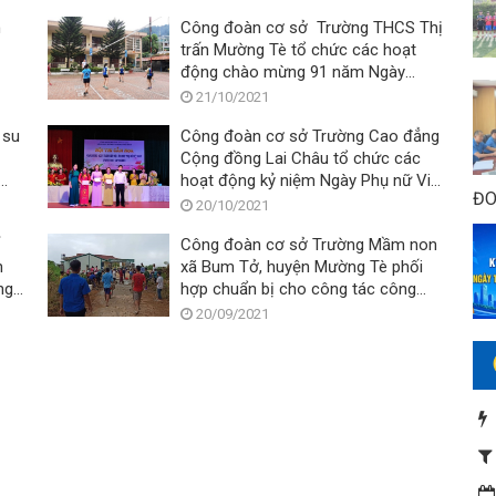
n
Công đoàn cơ sở Trường THCS Thị
trấn Mường Tè tổ chức các hoạt
động chào mừng 91 năm Ngày
thành lập hội Liên hiệp phụ nữ Việt
21/10/2021
Nam (20/10/1930 - 20/10/2021)
 su
Công đoàn cơ sở Trường Cao đẳng
Cộng đồng Lai Châu tổ chức các
hoạt động kỷ niệm Ngày Phụ nữ Việt
ĐO
m
Nam 20/10
20/10/2021
Công đoàn cơ sở Trường Mầm non
xã Bum Tở, huyện Mường Tè phối
ng
hợp chuẩn bị cho công tác công
nhận Trường chuẩn Quốc gia
20/09/2021