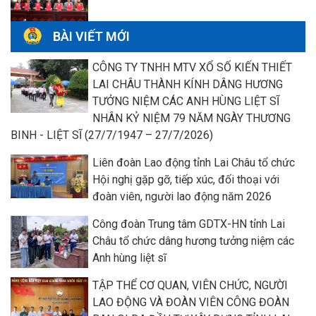
BÀI VIẾT MỚI
CÔNG TY TNHH MTV XỔ SỐ KIẾN THIẾT
LAI CHÂU THÀNH KÍNH DÂNG HƯƠNG
TƯỞNG NIỆM CÁC ANH HÙNG LIỆT SĨ
NHÂN KỶ NIỆM 79 NĂM NGÀY THƯƠNG
BINH - LIỆT SĨ (27/7/1947 – 27/7/2026)
Liên đoàn Lao động tỉnh Lai Châu tổ chức
Hội nghị gặp gỡ, tiếp xúc, đối thoại với
đoàn viên, người lao động năm 2026
Công đoàn Trung tâm GDTX-HN tỉnh Lai
Châu tổ chức dâng hương tưởng niệm các
Anh hùng liệt sĩ
TẬP THỂ CƠ QUAN, VIÊN CHỨC, NGƯỜI
LAO ĐỘNG VÀ ĐOÀN VIÊN CÔNG ĐOÀN