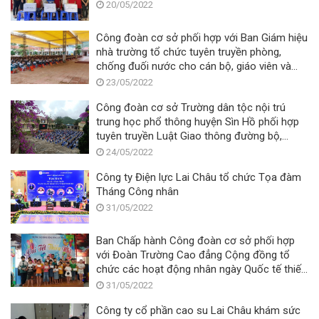
20/05/2022
Công đoàn cơ sở phối hợp với Ban Giám hiệu
nhà trường tổ chức tuyên truyền phòng,
chống đuối nước cho cán bộ, giáo viên và
học sinh
23/05/2022
Công đoàn cơ sở Trường dân tộc nội trú
trung học phổ thông huyện Sìn Hồ phối hợp
tuyên truyền Luật Giao thông đường bộ,
phòng chống Ma túy
24/05/2022
Công ty Điện lực Lai Châu tổ chức Tọa đàm
Tháng Công nhân
31/05/2022
Ban Chấp hành Công đoàn cơ sở phối hợp
với Đoàn Trường Cao đẳng Cộng đồng tổ
chức các hoạt động nhân ngày Quốc tế thiếu
nhi 01/6
31/05/2022
Công ty cổ phần cao su Lai Châu khám sức