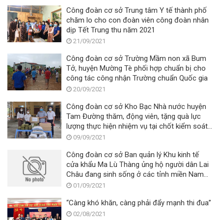
Công đoàn cơ sở Trung tâm Y tế thành phố
chăm lo cho con đoàn viên công đoàn nhân
dịp Tết Trung thu năm 2021
21/09/2021
Công đoàn cơ sở Trường Mầm non xã Bum
Tở, huyện Mường Tè phối hợp chuẩn bị cho
công tác công nhận Trường chuẩn Quốc gia
20/09/2021
Công đoàn cơ sở Kho Bạc Nhà nước huyện
Tam Đường thăm, động viên, tặng quà lực
lượng thực hiện nhiệm vụ tại chốt kiểm soát
dịch Covid-19
09/09/2021
Công đoàn cơ sở Ban quản lý Khu kinh tế
cửa khẩu Ma Lù Thàng ủng hộ người dân Lai
Châu đang sinh sống ở các tỉnh miền Nam
gặp khó khăn do dịch bệnh Covid -19
01/09/2021
“Càng khó khăn, càng phải đẩy mạnh thi đua”
02/08/2021