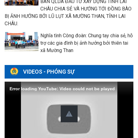
BAN QLDA ĐẦU TƯ XÂY DỰNG TỈNH LAI
CHÂU CHIA SẺ VÀ HƯỚNG TỚI ĐỒNG BÀO
BỊ ẢNH HƯỞNG BỞI LŨ LỤT XÃ MƯỜNG THAN, TỈNH LAI
CHÂU.
Nghĩa tình Công đoàn: Chung tay chia sẻ, hỗ
trợ các gia đình bị ảnh hưởng bởi thiên tai
xã Mường Than
VIDEOS - PHÓNG SỰ
Error loading YouTube: Video could not be played