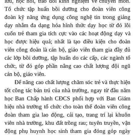
lưu, học hỏi, trao đổi kinh nghiệm về chuyên môn.
Tổ chức tập huấn bồi dưỡng cho đoàn viên công
đoàn kỹ năng ứng dụng công nghệ tin trong giảng
dạy nhằm đa dạng hóa hình thức dạy học từ đó lôi
cuốn trẻ tham gia tích cực vào các hoạt động dạy và
học được hiệu quả; nhất là tạo điều kiện cho đoàn
viên công đoàn là cán bộ, giáo viên tham gia đầy đủ
các lớp bồi dưỡng, tập huấn do các cấp, các ngành tổ
chức, từ đó góp phần nâng cao chất lượng đội ngũ
cán bộ, giáo viên.
Để nâng cao chất lượng chăm sóc trẻ và thực hiện
tốt công tác bán trú của nhà trường, ngay từ đầu năm
học Ban Chấp hành CĐCS phối hợp với Ban Giám
hiệu nhà trường tổ chức cho toàn thể đoàn viên công
đoàn tham gia lao động, cải tạo, trang trí lại khuôn
viên nhà trường, khu đất trồng rau; tuyên truyền, vận
động phụ huynh học sinh tham gia đóng góp ngày