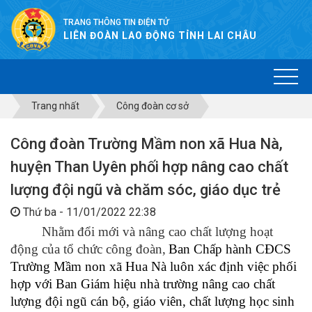
TRANG THÔNG TIN ĐIỆN TỬ
LIÊN ĐOÀN LAO ĐỘNG TỈNH LAI CHÂU
Trang nhất
Công đoàn cơ sở
Công đoàn Trường Mầm non xã Hua Nà,
huyện Than Uyên phối hợp nâng cao chất
lượng đội ngũ và chăm sóc, giáo dục trẻ
Thứ ba - 11/01/2022 22:38
Nhằm
đ
ổi mới và n
â
ng cao chất lượng hoạt
động của
tổ chức c
ông đoàn
,
Ban Chấp hành CĐCS
Trường Mầm non xã Hua Nà luôn xác định việc phối
hợp với Ban Giám hiệu nhà trường nâng cao chất
lượng đội ngũ cán bộ, giáo viên, chất lượng học sinh