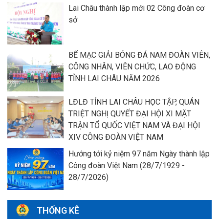
Lai Châu thành lập mới 02 Công đoàn cơ
sở
BẾ MẠC GIẢI BÓNG ĐÁ NAM ĐOÀN VIÊN,
CÔNG NHÂN, VIÊN CHỨC, LAO ĐỘNG
TỈNH LAI CHÂU NĂM 2026
LĐLĐ TỈNH LAI CHÂU HỌC TẬP, QUÁN
TRIỆT NGHỊ QUYẾT ĐẠI HỘI XI MẶT
TRẬN TỔ QUỐC VIỆT NAM VÀ ĐẠI HỘI
XIV CÔNG ĐOÀN VIỆT NAM
Hướng tới kỷ niệm 97 năm Ngày thành lập
Công đoàn Việt Nam (28/7/1929 -
28/7/2026)
THỐNG KÊ