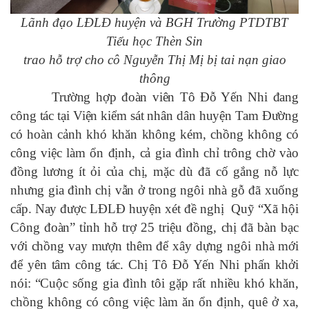
Lãnh đạo LĐLĐ huyện và BGH Trường PTDTBT
Tiểu học Thèn Sin
trao hỗ trợ cho cô Nguyễn Thị Mị bị tai nạn giao
thông
Trường hợp đoàn viên Tô Đỗ Yến Nhi đang
công tác tại Viện kiểm sát nhân dân huyện Tam Đường
có hoàn cảnh khó khăn không kém, chồng không có
công việc làm ổn định, cả gia đình chỉ trông chờ vào
đồng lương ít ỏi của chị, mặc dù đã cố gắng nỗ lực
nhưng gia đình chị vẫn ở trong ngôi nhà gỗ đã xuống
cấp. Nay được LĐLĐ huyện xét đề nghị Quỹ “Xã hội
Công đoàn” tỉnh hỗ trợ 25 triệu đồng, chị đã bàn bạc
với chồng vay mượn thêm để xây dựng ngôi nhà mới
để yên tâm công tác. Chị Tô Đỗ Yến Nhi phấn khởi
nói: “C
uộc sống gia đình tôi gặp rất nhiều khó khăn,
chồng không có công việc làm ăn ổn định, quê ở xa,