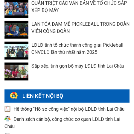
QUÁN TRIỆT CÁC VĂN BẢN VỀ TỔ CHỨC SẮP
XẾP BỘ MÁY
LAN TỎA ĐAM MÊ PICKLEBALL TRONG ĐOÀN
VIÊN CÔNG ĐOÀN
LĐLĐ tỉnh tổ chức thành công giải Pickleball
CNVCLĐ lần thứ nhất năm 2025
Sắp xếp, tinh gọn bộ máy LĐLĐ tỉnh Lai Châu
LIÊN KẾT NỘI BỘ
Hệ thống "Hồ sơ công việc" nội bộ LĐLĐ tỉnh Lai Châu
Danh sách cán bộ, công chức cơ quan LĐLĐ tỉnh Lai
Châu