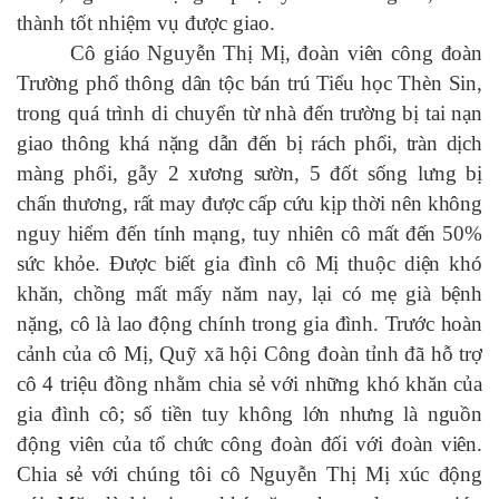
thành tốt nhiệm vụ được giao
.
Cô giáo Nguyễn Thị Mị, đoàn viên công đoàn
Trường phổ thông dân tộc bán trú Tiểu học Thèn Sin,
trong quá trình
di chuyển
từ nhà đến trường bị tai nạn
giao thông
khá nặng dẫn đến
bị rách phổi, tràn dịch
màng phổi, gẫy 2 xương sườn, 5 đốt sống lưng bị
chấn thương, rất may được cấp cứu kịp thời nên không
nguy hiểm đến tính mạng, tuy nhiên cô mất đến 50%
sức khỏe.
Được biết g
ia đình cô Mị thuộc diện khó
khăn, chồng mất
mấy
năm nay, lại có mẹ già bệnh
nặng
,
cô là lao động chính trong gia đình. Trước hoàn
cảnh của cô Mị, Quỹ xã hội Công đoàn tỉnh đã hỗ trợ
cô 4 triệu đồng nhằm chia sẻ với những khó khăn của
gia đình cô
; s
ố tiền tuy không lớn nhưng là nguồn
động viên của tổ chức công đoàn đối với đoàn viên
.
Chia sẻ với chúng tôi cô Nguyễn Thị Mị xúc động