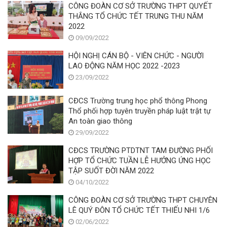
CÔNG ĐOÀN CƠ SỞ TRƯỜNG THPT QUYẾT
THẮNG TỔ CHỨC TẾT TRUNG THU NĂM
2022
09/09/2022
HỘI NGHỊ CÁN BỘ - VIÊN CHỨC - NGƯỜI
LAO ĐỘNG NĂM HỌC 2022 -2023
23/09/2022
CĐCS Trường trung học phổ thông Phong
Thổ phối hợp tuyên truyền pháp luật trật tự
An toàn giao thông
29/09/2022
CĐCS TRƯỜNG PTDTNT TAM ĐƯỜNG PHỐI
HỢP TỔ CHỨC TUẦN LỄ HƯỞNG ỨNG HỌC
TẬP SUỐT ĐỜI NĂM 2022
04/10/2022
CÔNG ĐOÀN CƠ SỞ TRƯỜNG THPT CHUYÊN
LÊ QUÝ ĐÔN TỔ CHỨC TẾT THIẾU NHI 1/6
02/06/2022