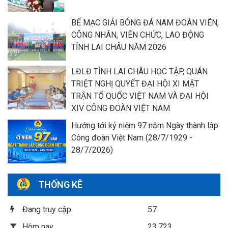
BẾ MẠC GIẢI BÓNG ĐÁ NAM ĐOÀN VIÊN,
CÔNG NHÂN, VIÊN CHỨC, LAO ĐỘNG
TỈNH LAI CHÂU NĂM 2026
LĐLĐ TỈNH LAI CHÂU HỌC TẬP, QUÁN
TRIỆT NGHỊ QUYẾT ĐẠI HỘI XI MẶT
TRẬN TỔ QUỐC VIỆT NAM VÀ ĐẠI HỘI
XIV CÔNG ĐOÀN VIỆT NAM
Hướng tới kỷ niệm 97 năm Ngày thành lập
Công đoàn Việt Nam (28/7/1929 -
28/7/2026)
THỐNG KÊ
Đang truy cập
57
Hôm nay
23,723