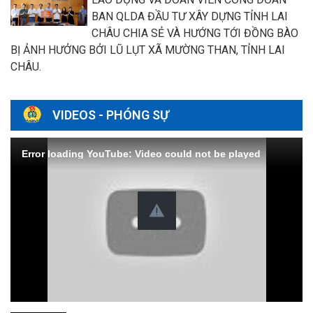
BAN QLDA ĐẦU TƯ XÂY DỰNG TỈNH LAI
CHÂU CHIA SẺ VÀ HƯỚNG TỚI ĐỒNG BÀO
BỊ ẢNH HƯỞNG BỞI LŨ LỤT XÃ MƯỜNG THAN, TỈNH LAI
CHÂU.
VIDEOS - PHÓNG SỰ
Error loading YouTube: Video could not be played