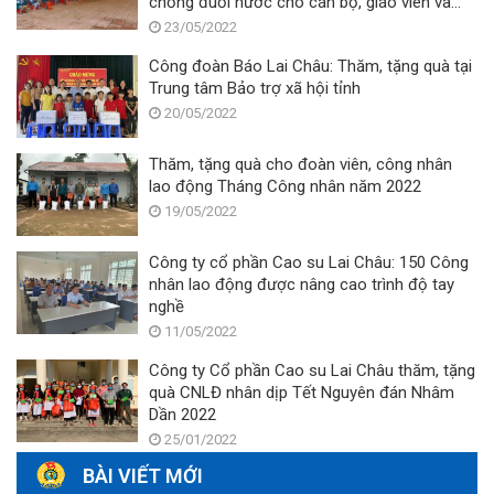
chống đuối nước cho cán bộ, giáo viên và
học sinh
23/05/2022
Công đoàn Báo Lai Châu: Thăm, tặng quà tại
Trung tâm Bảo trợ xã hội tỉnh
20/05/2022
Thăm, tặng quà cho đoàn viên, công nhân
lao động Tháng Công nhân năm 2022
19/05/2022
Công ty cổ phần Cao su Lai Châu: 150 Công
nhân lao động được nâng cao trình độ tay
nghề
11/05/2022
Công ty Cổ phần Cao su Lai Châu thăm, tặng
quà CNLĐ nhân dịp Tết Nguyên đán Nhâm
Dần 2022
25/01/2022
BÀI VIẾT MỚI