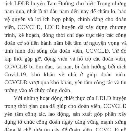
tịch LĐLĐ huyện Tam Đường cho biết: Trong những
năm qua, nhất là từ đầu năm đến nay để chăm lo, bảo
vệ quyền và lợi ích hợp pháp, chính đáng cho đoàn
viên, CCVCLĐ, LĐLĐ huyện đã xây dựng chương
trình, kế hoạch, đồng thời chỉ đạo trực tiếp các công
đoàn cơ sở tiến hành nắm bắt tâm tư nguyện vọng và
tình hình đời sống của đoàn viên, CCVCLĐ. Từ đó
kịp thời gặp gỡ, động viên và hỗ trợ các đoàn viên,
CCVCLĐ bị ốm đau, tai nạn, bị ảnh hưởng bởi dịch
Covid-19, khó khăn về nhà ở giúp đoàn viên,
CCVCLĐ vượt qua khó khăn, yên tâm công tác và tin
tưởng vào tổ chức công đoàn.
Với những hoạt động thiết thực của LĐLĐ huyện
trong thời gian qua đã giúp cho đoàn viên, CCVCLĐ
yên tâm công tác, lao động, sản xuất góp phần xây
dựng tổ chức công đoàn ngày càng vững mạnh xứng
đáng là chỗ dựa tin cậy để đoàn viên, CCVCLĐ nỗ