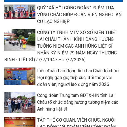
QUỸ “XÃ HỘI CÔNG ĐOÀN” ĐIỂM TỰA
VỮNG CHẮC GIÚP ĐOÀN VIÊN NGHÈO AN
CƯ LẠC NGHIỆP
CÔNG TY TNHH MTV XỔ SỐ KIẾN THIẾT
LAI CHÂU THÀNH KÍNH DÂNG HƯƠNG
TƯỞNG NIỆM CÁC ANH HÙNG LIỆT SĨ
NHÂN KỶ NIỆM 79 NĂM NGÀY THƯƠNG
BINH - LIỆT SĨ (27/7/1947 – 27/7/2026)
Liên đoàn Lao động tỉnh Lai Châu tổ chức
Hội nghị gặp gỡ, tiếp xúc, đối thoại với
đoàn viên, người lao động năm 2026
Công đoàn Trung tâm GDTX-HN tỉnh Lai
Châu tổ chức dâng hương tưởng niệm các
Anh hùng liệt sĩ
TẬP THỂ CƠ QUAN, VIÊN CHỨC, NGƯỜI
LAO ĐỘNG VÀ ĐOÀN VIÊN CÔNG ĐOÀN