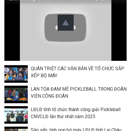
QUÁN TRIỆT CÁC VĂN BẢN VỀ TỔ CHỨC SẮP
XẾP BỘ MÁY
LAN TỎA ĐAM MÊ PICKLEBALL TRONG ĐOÀN
VIÊN CÔNG ĐOÀN
LĐLĐ tỉnh tổ chức thành công giải Pickleball
CNVCLĐ lần thứ nhất năm 2025
Sắp xếp, tinh gọn bộ máy LĐLĐ tỉnh Lai Châu