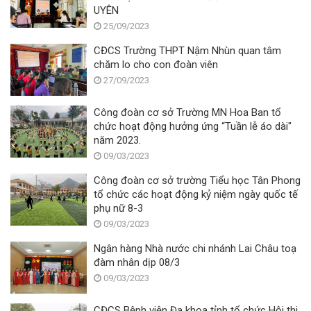
UYÊN
25/09/2023
CĐCS Trường THPT Nậm Nhùn quan tâm
chăm lo cho con đoàn viên
27/09/2023
Công đoàn cơ sở Trường MN Hoa Ban tổ
chức hoạt động hưởng ứng “Tuần lễ áo dài"
năm 2023.
09/03/2023
Công đoàn cơ sở trường Tiểu học Tân Phong
tổ chức các hoạt động kỷ niệm ngày quốc tế
phụ nữ 8-3
09/03/2023
Ngân hàng Nhà nước chi nhánh Lai Châu toạ
đàm nhân dịp 08/3
09/03/2023
CĐCS Bệnh viện Đa khoa tỉnh tổ chức Hội thi