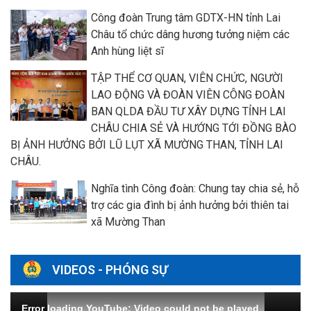
Công đoàn Trung tâm GDTX-HN tỉnh Lai
Châu tổ chức dâng hương tưởng niệm các
Anh hùng liệt sĩ
TẬP THỂ CƠ QUAN, VIÊN CHỨC, NGƯỜI
LAO ĐỘNG VÀ ĐOÀN VIÊN CÔNG ĐOÀN
BAN QLDA ĐẦU TƯ XÂY DỰNG TỈNH LAI
CHÂU CHIA SẺ VÀ HƯỚNG TỚI ĐỒNG BÀO
BỊ ẢNH HƯỞNG BỞI LŨ LỤT XÃ MƯỜNG THAN, TỈNH LAI
CHÂU.
Nghĩa tình Công đoàn: Chung tay chia sẻ, hỗ
trợ các gia đình bị ảnh hưởng bởi thiên tai
xã Mường Than
VIDEOS - PHÓNG SỰ
Error loading YouTube: Video could not be played