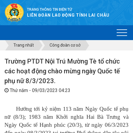
TRANG THÔNG TIN ĐIỆN TỬ
LIÊN ĐOÀN LAO ĐỘNG TỈNH LAI CHÂU
Trang nhất
Công đoàn cơ sở
Trường PTDT Nội Trú Mường Tè tổ chức
các hoạt động chào mừng ngày Quốc tế
phụ nữ 8/3/2023.
Thứ năm - 09/03/2023 04:23
Hướng tới kỷ niệm
113 năm Ngày Quốc tế phụ
nữ (8/3); 1983 năm Khởi nghĩa Hai Bà Trưng và
Ngày Quốc tế Hạnh phúc (20/3)
, từ ngày 06/3/2023
đến ngày 08/3/2023 tại trường Phổ thông dân tộc nội