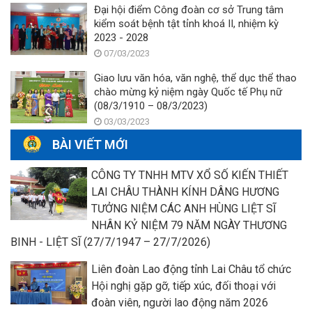
Đại hội điểm Công đoàn cơ sở Trung tâm
kiểm soát bệnh tật tỉnh khoá II, nhiệm kỳ
2023 - 2028
07/03/2023
Giao lưu văn hóa, văn nghệ, thể dục thể thao
chào mừng kỷ niệm ngày Quốc tế Phụ nữ
(08/3/1910 – 08/3/2023)
03/03/2023
BÀI VIẾT MỚI
CÔNG TY TNHH MTV XỔ SỐ KIẾN THIẾT
LAI CHÂU THÀNH KÍNH DÂNG HƯƠNG
TƯỞNG NIỆM CÁC ANH HÙNG LIỆT SĨ
NHÂN KỶ NIỆM 79 NĂM NGÀY THƯƠNG
BINH - LIỆT SĨ (27/7/1947 – 27/7/2026)
Liên đoàn Lao động tỉnh Lai Châu tổ chức
Hội nghị gặp gỡ, tiếp xúc, đối thoại với
đoàn viên, người lao động năm 2026