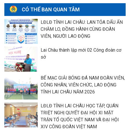
CÓ THỂ BẠN QUAN TÂM
LĐLĐ TỈNH LAI CHÂU: LAN TỎA DẤU ẤN
CHĂM LO, ĐỒNG HÀNH CÙNG ĐOÀN
VIÊN, NGƯỜI LAO ĐỘNG
Lai Châu thành lập mới 02 Công đoàn cơ
sở
BẾ MẠC GIẢI BÓNG ĐÁ NAM ĐOÀN VIÊN,
CÔNG NHÂN, VIÊN CHỨC, LAO ĐỘNG
TỈNH LAI CHÂU NĂM 2026
LĐLĐ TỈNH LAI CHÂU HỌC TẬP, QUÁN
TRIỆT NGHỊ QUYẾT ĐẠI HỘI XI MẶT
TRẬN TỔ QUỐC VIỆT NAM VÀ ĐẠI HỘI
XIV CÔNG ĐOÀN VIỆT NAM