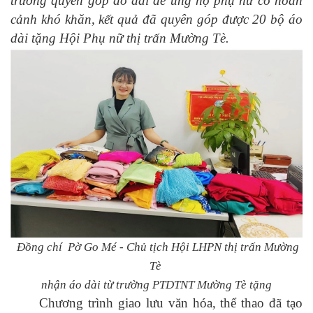
trường quyên góp áo dài để ủng hộ phụ nữ có hoàn
cảnh khó khăn, kết quả đã quyên góp được 20 bộ áo
dài tặng Hội Phụ nữ thị trấn Mường Tè.
Đồng chí Pờ Go Mé - Chủ tịch Hội LHPN thị trấn Mường
Tè
nhận áo dài từ trường PTDTNT Mường Tè tặng
Chương trình giao lưu văn hóa, thể thao đã
tạo