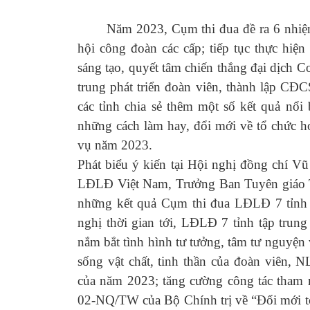
Năm 2023, Cụm thi đua đề ra 6 nhiệm v
hội công đoàn các cấp; tiếp tục thực hiện
sáng tạo, quyết tâm chiến thắng đại dịch 
trung phát triển đoàn viên, thành lập CĐ
các tỉnh chia sẻ thêm một số kết quả nổi
những cách làm hay, đổi mới về tổ chức h
vụ năm 2023.
Phát biểu ý kiến tại Hội nghị đồng chí 
LĐLĐ Việt Nam, Trưởng Ban Tuyên giáo 
những kết quả Cụm thi đua LĐLĐ 7 tỉnh b
nghị thời gian tới, LĐLĐ 7 tỉnh tập trun
nắm bắt tình hình tư tưởng, tâm tư nguyệ
sống vật chất, tinh thần của đoàn viên,
của năm 2023; tăng cường công tác tham m
02-NQ/TW của Bộ Chính trị về “Đổi mới t