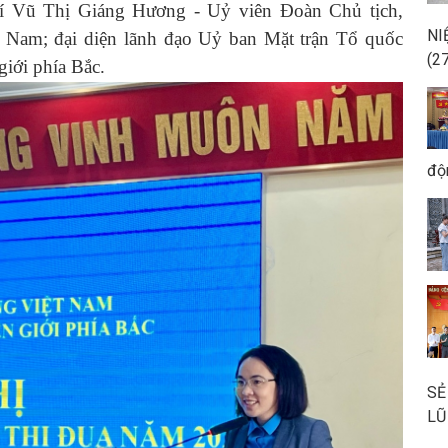
Vũ Thị Giáng Hương - Uỷ viên Đoàn Chủ tịch,
NI
Nam; đại diện lãnh đạo Uỷ ban Mặt trận Tổ quốc
(2
giới phía Bắc.
độ
SẺ
LŨ