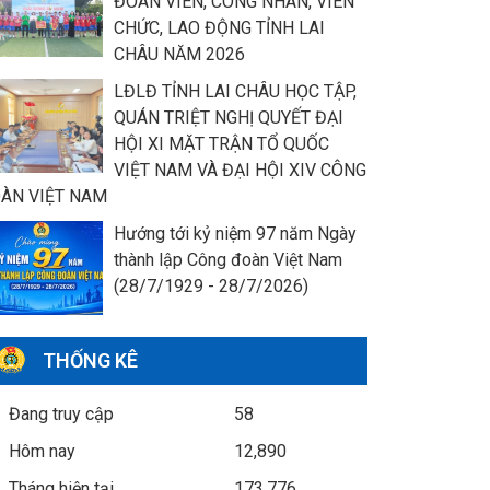
ĐOÀN VIÊN, CÔNG NHÂN, VIÊN
CHỨC, LAO ĐỘNG TỈNH LAI
CHÂU NĂM 2026
LĐLĐ TỈNH LAI CHÂU HỌC TẬP,
QUÁN TRIỆT NGHỊ QUYẾT ĐẠI
HỘI XI MẶT TRẬN TỔ QUỐC
VIỆT NAM VÀ ĐẠI HỘI XIV CÔNG
ÀN VIỆT NAM
Hướng tới kỷ niệm 97 năm Ngày
thành lập Công đoàn Việt Nam
(28/7/1929 - 28/7/2026)
THỐNG KÊ
Đang truy cập
58
Hôm nay
12,890
Tháng hiện tại
173,776