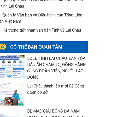
 tỉnh Lai Châu
Quản lý Văn bản và Điều hành của Tổng Liên
àn Việt Nam
Hệ thống gửi nhận văn bản Tỉnh uỷ Lai Châu
CÓ THỂ BẠN QUAN TÂM
LĐLĐ TỈNH LAI CHÂU: LAN TỎA
DẤU ẤN CHĂM LO, ĐỒNG HÀNH
CÙNG ĐOÀN VIÊN, NGƯỜI LAO
ĐỘNG
Lai Châu thành lập mới 02 Công
đoàn cơ sở
BẾ MẠC GIẢI BÓNG ĐÁ NAM