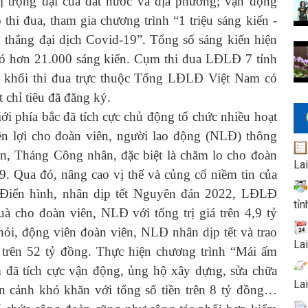
trị trọng đại của đất nước và địa phương; vận động
 thi đua, tham gia chương trình “1 triệu sáng kiến -
n thắng đại dịch Covid-19”. Tổng số sáng kiến hiện
có hơn 21.000 sáng kiến. Cụm thi đua LĐLĐ 7 tỉnh
m, khối thi đua trực thuộc Tổng LĐLĐ Việt Nam có
 chỉ tiêu đã đăng ký.
phía bắc đã tích cực chủ động tổ chức nhiều hoạt
n lợi cho đoàn viên, người lao động (NLĐ) thông
n, Tháng Công nhân, đặc biệt là chăm lo cho đoàn
La
. Qua đó, nâng cao vị thế và củng cố niềm tin của
 Điển hình, nhân dịp tết Nguyên đán 2022, LĐLĐ
tỉn
à cho đoàn viên, NLĐ với tổng trị giá trên 4,9 tỷ
hỏi, động viên đoàn viên, NLĐ nhân dịp tết và trao
La
rị trên 52 tỷ đồng. Thực hiện chương trình “Mái ấm
 đã tích cực vận động, ủng hộ xây dựng, sửa chữa
La
cảnh khó khăn với tổng số tiền trên 8 tỷ đồng…