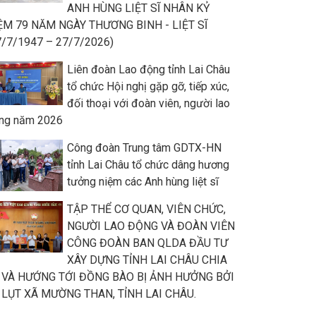
ANH HÙNG LIỆT SĨ NHÂN KỶ
ỆM 79 NĂM NGÀY THƯƠNG BINH - LIỆT SĨ
7/7/1947 – 27/7/2026)
Liên đoàn Lao động tỉnh Lai Châu
tổ chức Hội nghị gặp gỡ, tiếp xúc,
đối thoại với đoàn viên, người lao
ng năm 2026
Công đoàn Trung tâm GDTX-HN
tỉnh Lai Châu tổ chức dâng hương
tưởng niệm các Anh hùng liệt sĩ
TẬP THỂ CƠ QUAN, VIÊN CHỨC,
NGƯỜI LAO ĐỘNG VÀ ĐOÀN VIÊN
CÔNG ĐOÀN BAN QLDA ĐẦU TƯ
XÂY DỰNG TỈNH LAI CHÂU CHIA
 VÀ HƯỚNG TỚI ĐỒNG BÀO BỊ ẢNH HƯỞNG BỞI
 LỤT XÃ MƯỜNG THAN, TỈNH LAI CHÂU.