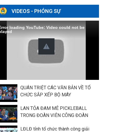
VIDEOS - PHÓNG SỰ
Error loading YouTube: Video could not be
played
QUÁN TRIỆT CÁC VĂN BẢN VỀ TỔ
CHỨC SẮP XẾP BỘ MÁY
LAN TỎA ĐAM MÊ PICKLEBALL
TRONG ĐOÀN VIÊN CÔNG ĐOÀN
LĐLĐ tỉnh tổ chức thành công giải