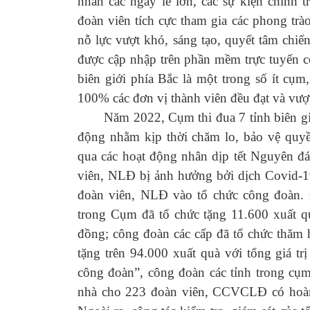
nhân các ngày lễ lớn, các sự kiện chính 
đoàn viên tích cực tham gia các phong trào
nỗ lực vượt khó, sáng tạo, quyết tâm chiế
được cập nhập trên phần mềm trực tuyến 
biên giới phía Bắc là một trong số ít cụ
100% các đơn vị thành viên đều đạt và vượt
Năm 2022, Cụm thi đua 7 tỉnh biên giới 
động nhằm kịp thời chăm lo, bảo vệ quyề
qua các hoạt động nhân dịp tết Nguyên đá
viên, NLĐ bị ảnh hưởng bởi dịch Covid-19
đoàn viên, NLĐ vào tổ chức công đoàn.
trong Cụm đã tổ chức tặng 11.600 xuất qu
đồng; công đoàn các cấp đã tổ chức thăm 
tặng trên 94.000 xuất quà với tổng giá t
công đoàn”, công đoàn các tỉnh trong cụm
nhà cho 223 đoàn viên, CCVCLĐ có hoàn 