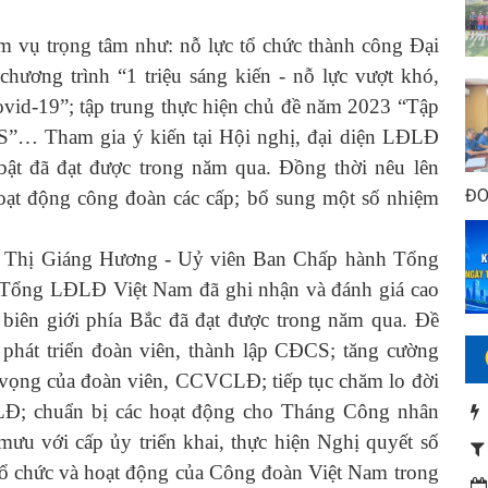
ụ trọng tâm như: nỗ lực tổ chức thành công Đại
 chương trình “1 triệu sáng kiến - nỗ lực vượt khó,
Covid-19”; tập trung thực hiện chủ đề năm 2023 “Tập
CS”… Tham gia ý kiến tại Hội nghị, đại diện LĐLĐ
 bật đã đạt được trong năm qua. Đồng thời nêu lên
ĐO
oạt động công đoàn các cấp; bổ sung một số nhiệm
Vũ Thị Giáng Hương - Uỷ viên Ban Chấp hành Tổng
Tổng LĐLĐ Việt Nam đã ghi nhận và đánh giá cao
iên giới phía Bắc đã đạt được trong năm qua. Đề
g phát triển đoàn viên, thành lập CĐCS; tăng cường
n vọng của đoàn viên, CCVCLĐ; tiếp tục chăm lo đời
 NLĐ; chuẩn bị các hoạt động cho Tháng Công nhân
ưu với cấp ủy triển khai, thực hiện Nghị quyết số
ổ chức và hoạt động của Công đoàn Việt Nam trong