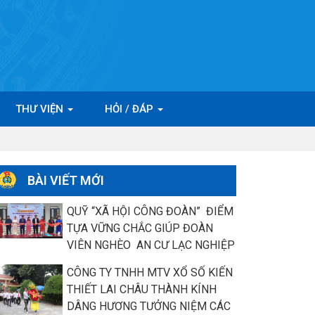
THƯ VIỆN
HỎI / ĐÁP
BÀI VIẾT MỚI
QUỸ “XÃ HỘI CÔNG ĐOÀN” ĐIỂM
TỰA VỮNG CHẮC GIÚP ĐOÀN
VIÊN NGHÈO AN CƯ LẠC NGHIỆP
CÔNG TY TNHH MTV XỔ SỐ KIẾN
THIẾT LAI CHÂU THÀNH KÍNH
DÂNG HƯƠNG TƯỞNG NIỆM CÁC