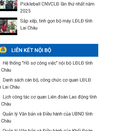
Pickleball CNVCLĐ lần thứ nhất năm
2025
Sắp xếp, tinh gọn bộ máy LĐLĐ tỉnh
Lai Châu
LIÊN KẾT NỘI BỘ
Hệ thống "Hồ sơ công việc" nội bộ LĐLĐ tỉnh
i Châu
Danh sách cán bộ, công chức cơ quan LĐLĐ
h Lai Châu
Lịch công tác cơ quan Liên đoàn Lao động tỉnh
i Châu
Quản lý Văn bản và Điều hành của UBND tỉnh
i Châu
Quản lý Văn bản và Điều hành của Khối Đoàn