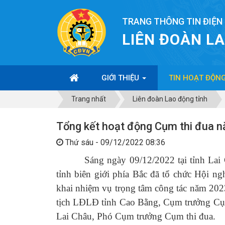
TRANG THÔNG TIN ĐIỆN
LIÊN ĐOÀN L
GIỚI THIỆU
TIN HOẠT ĐỘN
Trang nhất
Liên đoàn Lao động tỉnh
Tổng kết hoạt động Cụm thi đua 
Thứ sáu - 09/12/2022 08:36
Sáng ngày 09/12/2022 tại tỉnh Lai C
tỉnh biên giới phía Bắc đã tổ chức Hội n
khai nhiệm vụ trọng tâm công tác năm 202
tịch LĐLĐ tỉnh Cao Bằng, Cụm trưởng Cụm
Lai Châu, Phó Cụm trưởng Cụm thi đua.