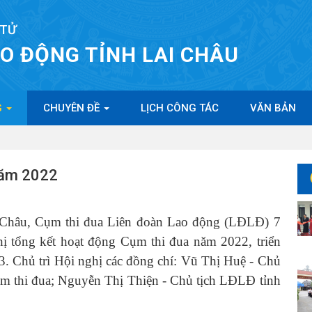
 TỬ
AO ĐỘNG TỈNH LAI CHÂU
G
CHUYÊN ĐỀ
LỊCH CÔNG TÁC
VĂN BẢN
năm 2022
hâu, Cụm thi đua Liên đoàn Lao động (LĐLĐ) 7
ghị tổng kết hoạt động Cụm thi đua năm 2022, triển
3. Chủ trì Hội nghị các đồng chí: Vũ Thị Huệ - Chủ
 thi đua; Nguyễn Thị Thiện - Chủ tịch LĐLĐ tỉnh