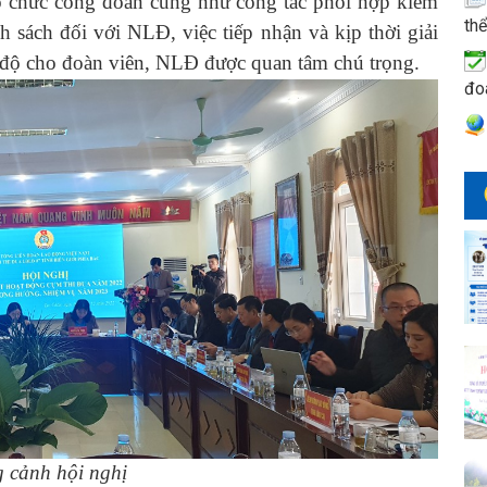
 tổ chức công đoàn cũng như công tác phối hợp kiểm
thể
nh sách đối với NLĐ, việc tiếp nhận và kịp thời giải
hế độ cho đoàn viên, NLĐ được quan tâm chú trọng.
đo
 cảnh hội nghị