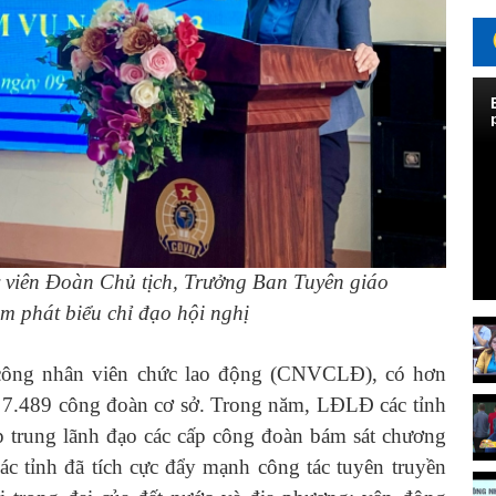
viên Đoàn Chủ tịch, Trưởng Ban Tuyên giáo
 phát biểu chỉ đạo hội nghị
g nhân viên chức lao động (CNVCLĐ), có hơn
i 7.489 công đoàn cơ sở. Trong năm, LĐLĐ các tỉnh
ập trung lãnh đạo các cấp công đoàn bám sát chương
ác tỉnh đã tích cực đẩy mạnh công tác tuyên truyền