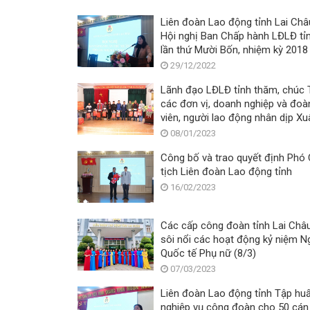
Liên đoàn Lao động tỉnh Lai Châ
Hội nghị Ban Chấp hành LĐLĐ tỉ
lần thứ Mười Bốn, nhiệm kỳ 2018
2023
29/12/2022
Lãnh đạo LĐLĐ tỉnh thăm, chúc 
các đơn vị, doanh nghiệp và đoà
viên, người lao động nhân dịp Xu
Quý Mão năm 2023
08/01/2023
Công bố và trao quyết định Phó
tịch Liên đoàn Lao động tỉnh
16/02/2023
Các cấp công đoàn tỉnh Lai Châ
sôi nổi các hoạt động kỷ niệm N
Quốc tế Phụ nữ (8/3)
07/03/2023
Liên đoàn Lao động tỉnh Tập hu
nghiệp vụ công đoàn cho 50 cán