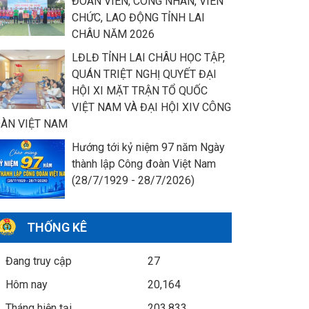
ĐOÀN VIÊN, CÔNG NHÂN, VIÊN
CHỨC, LAO ĐỘNG TỈNH LAI
CHÂU NĂM 2026
LĐLĐ TỈNH LAI CHÂU HỌC TẬP,
QUÁN TRIỆT NGHỊ QUYẾT ĐẠI
HỘI XI MẶT TRẬN TỔ QUỐC
VIỆT NAM VÀ ĐẠI HỘI XIV CÔNG
ÀN VIỆT NAM
Hướng tới kỷ niệm 97 năm Ngày
thành lập Công đoàn Việt Nam
(28/7/1929 - 28/7/2026)
THỐNG KÊ
Đang truy cập
27
Hôm nay
20,164
Tháng hiện tại
203,833