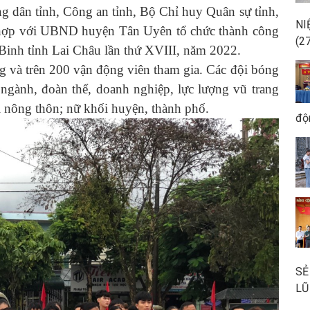
g dân tỉnh, Công an tỉnh, Bộ Chỉ huy Quân sự tỉnh,
NI
 hợp với UBND huyện Tân Uyên tổ chức thành công
(2
Binh tỉnh Lai Châu lần thứ XVIII, năm 2022.
ng và trên 200 vận động viên tham gia. Các đội bóng
 ngành, đoàn thể, doanh nghiệp, lực lượng vũ trang
 nông thôn; nữ khối huyện, thành phố.
độ
SẺ
LŨ