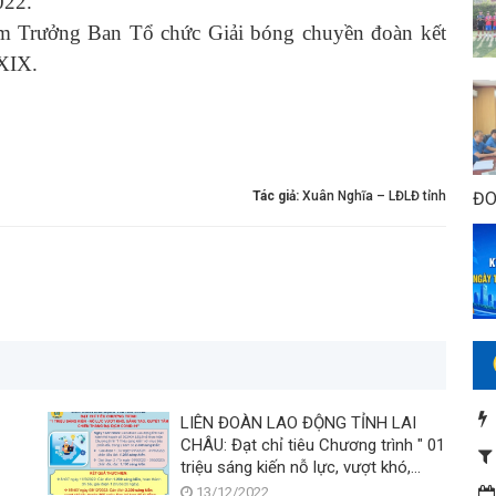
022.
Trưởng Ban Tổ chức Giải bóng chuyền đoàn kết
 XIX.
Tác giả:
Xuân Nghĩa – LĐLĐ tỉnh
ĐO
LIÊN ĐOÀN LAO ĐỘNG TỈNH LAI
CHÂU: Đạt chỉ tiêu Chương trình " 01
triệu sáng kiến nỗ lực, vượt khó,
sáng tạo, quyết tâm chiến thắng đại
13/12/2022