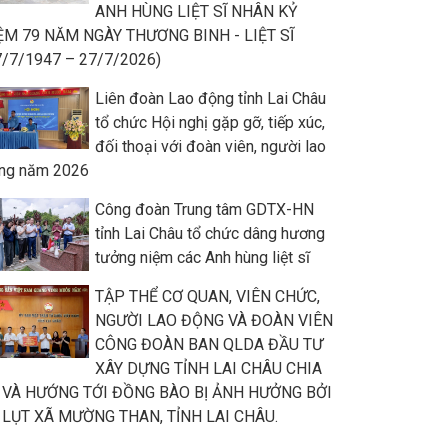
ANH HÙNG LIỆT SĨ NHÂN KỶ
ỆM 79 NĂM NGÀY THƯƠNG BINH - LIỆT SĨ
7/7/1947 – 27/7/2026)
Liên đoàn Lao động tỉnh Lai Châu
tổ chức Hội nghị gặp gỡ, tiếp xúc,
đối thoại với đoàn viên, người lao
ng năm 2026
Công đoàn Trung tâm GDTX-HN
tỉnh Lai Châu tổ chức dâng hương
tưởng niệm các Anh hùng liệt sĩ
TẬP THỂ CƠ QUAN, VIÊN CHỨC,
NGƯỜI LAO ĐỘNG VÀ ĐOÀN VIÊN
CÔNG ĐOÀN BAN QLDA ĐẦU TƯ
XÂY DỰNG TỈNH LAI CHÂU CHIA
 VÀ HƯỚNG TỚI ĐỒNG BÀO BỊ ẢNH HƯỞNG BỞI
 LỤT XÃ MƯỜNG THAN, TỈNH LAI CHÂU.