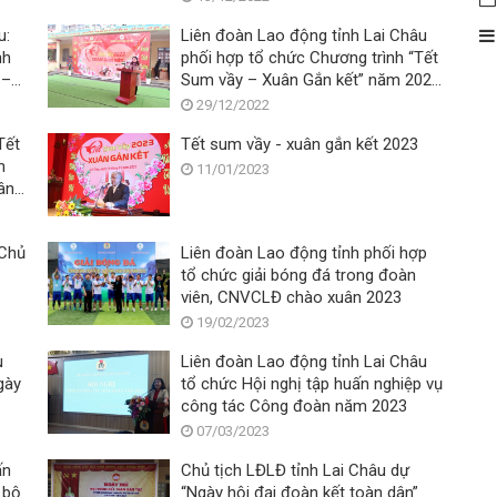
dịch Covid - 19"
u:
Liên đoàn Lao động tỉnh Lai Châu
nh
phối hợp tổ chức Chương trình “Tết
 –
Sum vầy – Xuân Gắn kết” năm 2023
tại huyện Phong Thổ
29/12/2022
Tết
Tết sum vầy - xuân gắn kết 2023
n
11/01/2023
ân
 Chủ
Liên đoàn Lao động tỉnh phối hợp
tổ chức giải bóng đá trong đoàn
viên, CNVCLĐ chào xuân 2023
19/02/2023
u
Liên đoàn Lao động tỉnh Lai Châu
gày
tổ chức Hội nghị tập huấn nghiệp vụ
công tác Công đoàn năm 2023
07/03/2023
ấn
Chủ tịch LĐLĐ tỉnh Lai Châu dự
 bộ
“Ngày hội đại đoàn kết toàn dân”