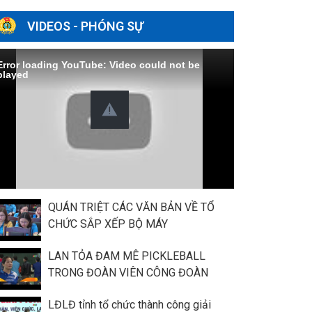
VIDEOS - PHÓNG SỰ
Error loading YouTube: Video could not be
played
QUÁN TRIỆT CÁC VĂN BẢN VỀ TỔ
CHỨC SẮP XẾP BỘ MÁY
LAN TỎA ĐAM MÊ PICKLEBALL
TRONG ĐOÀN VIÊN CÔNG ĐOÀN
LĐLĐ tỉnh tổ chức thành công giải