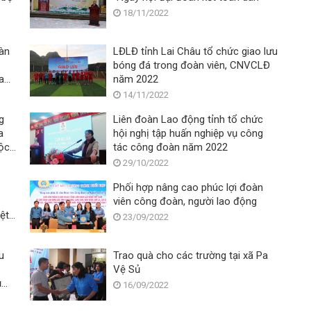
18/11/2022
oàn
LĐLĐ tỉnh Lai Châu tổ chức giao lưu
bóng đá trong đoàn viên, CNVCLĐ
Lao
năm 2022
14/11/2022
g
Liên đoàn Lao động tỉnh tổ chức
a
hội nghị tập huấn nghiệp vụ công
uộc
tác công đoàn năm 2022
29/10/2022
Phối hợp nâng cao phúc lợi đoàn
viên công đoàn, người lao động
ệt
23/09/2022
u
Trao quà cho các trường tại xã Pa
Vệ Sủ
ụ
16/09/2022