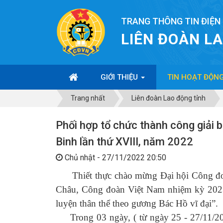
TRANG THÔNG TIN ĐIỆN
LIÊN ĐOÀN L
GIỚI THIỆU
TIN HOẠT ĐỘN
Trang nhất
Liên đoàn Lao động tỉnh
Phối hợp tổ chức thành công giải
Binh lần thứ XVIII, năm 2022
Chủ nhật - 27/11/2022 20:50
Thiết thực chào mừng
Đại hội Công đo
Châu, Công đoàn Việt Nam nhiệm kỳ 2023
luyện thân thể theo gương Bác Hồ vĩ đại”
.
Trong 03 ngày,
( từ ngày 25 - 27/11/