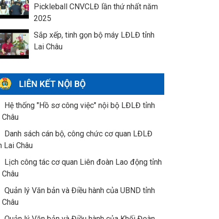
Pickleball CNVCLĐ lần thứ nhất năm
2025
Sắp xếp, tinh gọn bộ máy LĐLĐ tỉnh
Lai Châu
LIÊN KẾT NỘI BỘ
Hệ thống "Hồ sơ công việc" nội bộ LĐLĐ tỉnh
i Châu
Danh sách cán bộ, công chức cơ quan LĐLĐ
h Lai Châu
Lịch công tác cơ quan Liên đoàn Lao động tỉnh
i Châu
Quản lý Văn bản và Điều hành của UBND tỉnh
i Châu
Quản lý Văn bản và Điều hành của Khối Đoàn