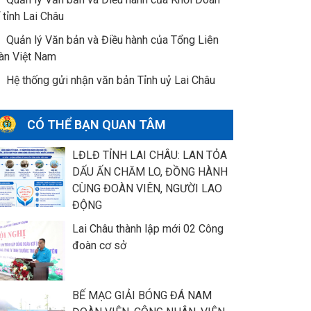
 tỉnh Lai Châu
Quản lý Văn bản và Điều hành của Tổng Liên
àn Việt Nam
Hệ thống gửi nhận văn bản Tỉnh uỷ Lai Châu
CÓ THỂ BẠN QUAN TÂM
LĐLĐ TỈNH LAI CHÂU: LAN TỎA
DẤU ẤN CHĂM LO, ĐỒNG HÀNH
CÙNG ĐOÀN VIÊN, NGƯỜI LAO
ĐỘNG
Lai Châu thành lập mới 02 Công
đoàn cơ sở
BẾ MẠC GIẢI BÓNG ĐÁ NAM