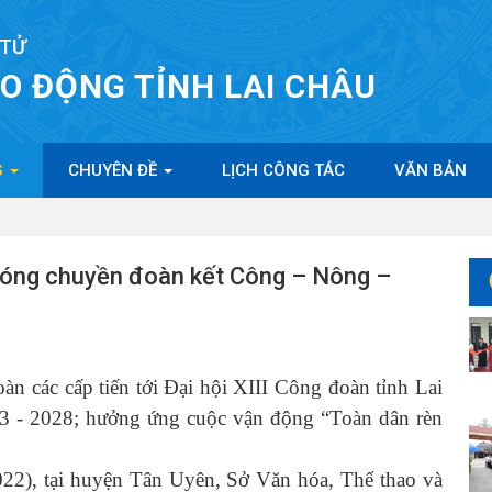
 TỬ
AO ĐỘNG TỈNH LAI CHÂU
G
CHUYÊN ĐỀ
LỊCH CÔNG TÁC
VĂN BẢN
 bóng chuyền đoàn kết Công – Nông –
àn các cấp tiến tới Đại hội XIII Công đoàn tỉnh Lai
 - 2028; hưởng ứng cuộc vận động “Toàn dân rèn
2022), tại huyện Tân Uyên, Sở Văn hóa, Thể thao và