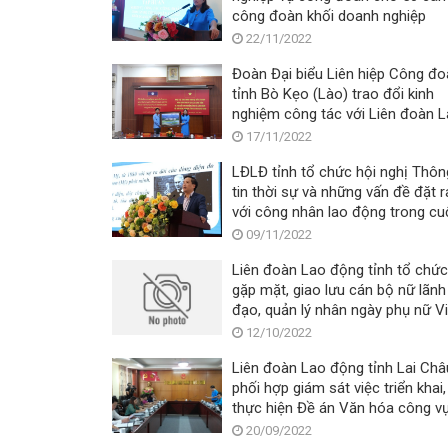
công đoàn khối doanh nghiệp
22/11/2022
Đoàn Đại biểu Liên hiệp Công đ
tỉnh Bò Kẹo (Lào) trao đổi kinh
nghiệm công tác với Liên đoàn 
động tỉnh Lai Châu (Việt Nam)
17/11/2022
LĐLĐ tỉnh tổ chức hội nghị Thôn
tin thời sự và những vấn đề đặt r
với công nhân lao động trong c
cách mạng công nghiệp 4.0
09/11/2022
Liên đoàn Lao động tỉnh tổ chức
gặp mặt, giao lưu cán bộ nữ lãnh
đạo, quản lý nhân ngày phụ nữ Vi
Nam 20/10
12/10/2022
Liên đoàn Lao động tỉnh Lai Châ
phối hợp giám sát việc triển khai,
thực hiện Đề án Văn hóa công v
trên địa bàn tỉnh Lai Châu
20/09/2022