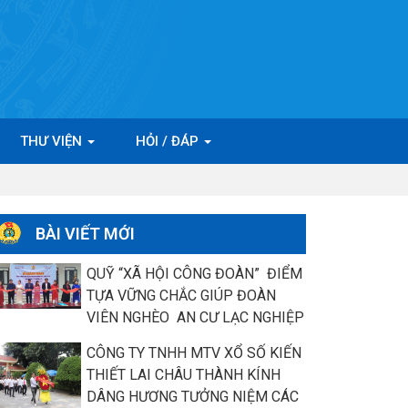
THƯ VIỆN
HỎI / ĐÁP
BÀI VIẾT MỚI
QUỸ “XÃ HỘI CÔNG ĐOÀN” ĐIỂM
TỰA VỮNG CHẮC GIÚP ĐOÀN
VIÊN NGHÈO AN CƯ LẠC NGHIỆP
CÔNG TY TNHH MTV XỔ SỐ KIẾN
THIẾT LAI CHÂU THÀNH KÍNH
DÂNG HƯƠNG TƯỞNG NIỆM CÁC