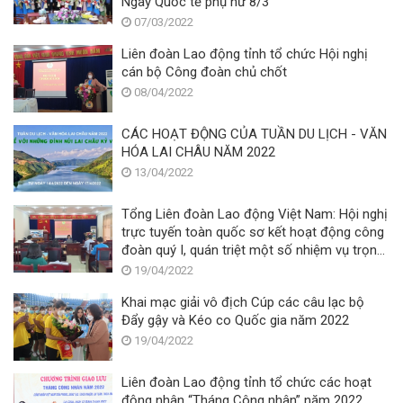
Ngày Quốc tế phụ nữ 8/3
07/03/2022
Liên đoàn Lao động tỉnh tổ chức Hội nghị
cán bộ Công đoàn chủ chốt
08/04/2022
CÁC HOẠT ĐỘNG CỦA TUẦN DU LỊCH - VĂN
HÓA LAI CHÂU NĂM 2022
13/04/2022
Tổng Liên đoàn Lao động Việt Nam: Hội nghị
trực tuyến toàn quốc sơ kết hoạt động công
đoàn quý I, quán triệt một số nhiệm vụ trọng
tâm thời gian tới
19/04/2022
Khai mạc giải vô địch Cúp các câu lạc bộ
Đẩy gậy và Kéo co Quốc gia năm 2022
19/04/2022
Liên đoàn Lao động tỉnh tổ chức các hoạt
động nhân “Tháng Công nhân” năm 2022