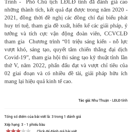
Trinh - Phó Chủ tịch LĐLĐ tỉnh đã đánh giá cao
những thành tích, kết quả đạt được trong năm 2020 -
2021, đồng thời đề nghị
các đồng chí đại biểu phát
huy trí tuệ, tham gia đề xuất, hiến kế các giải pháp, ý
tưởng và tích cực vận động đoàn viên, CCVCLĐ
tham gia Chương trình “01 triệu sáng kiến - nỗ lực
vượt khó, sáng tạo, quyết tâm chiến thắng đại dịch
Covid-19”, tham gia hội thi sáng tạo kỹ thuật tỉnh lần
thứ V, năm 2022, phấn đấu đạt và vượt chỉ tiêu của
02 giai đoạn và có nhiều đề tài, giải pháp hữu ích
mang lại hiệu quả kinh tế cao.
Tác giả:
Như Thuận - LĐLĐ tỉnh
Tổng số điểm của bài viết là: 3 trong 1 đánh giá
Xếp hạng:
3
-
1
phiếu bầu
Click để đánh giá bài viết