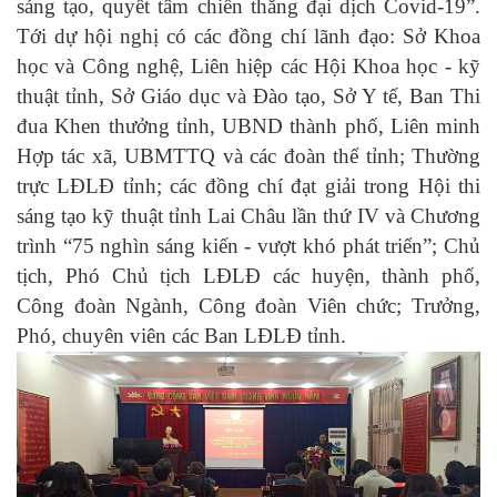
sáng tạo, quyết tâm chiến thắng đại dịch Covid-19”.
Tới dự hội nghị có các đồng chí
l
ãnh đạo
:
Sở Khoa
học và Công nghệ, Liên hiệp các Hội Khoa học
- kỹ
thuật tỉnh, Sở Giáo dục
và Đào tạo
, Sở Y tế, Ban Thi
đua Khen thưởng tỉnh, UBND thành phố, Liên minh
Hợp tác xã,
UB
MTTQ và các đoàn thể tỉnh
;
Thường
trực LĐLĐ tỉnh; các đồng chí đạt giải trong Hội thi
sáng tạo kỹ thuật tỉnh Lai Châu lần thứ IV và Chương
trình “75 nghìn sáng kiến - vượt khó phát triển”;
Chủ
tịch, Phó Chủ tịch LĐLĐ các huyện, thành phố,
Công đoàn Ngành, Công đoàn Viên chức; Trưởng,
Phó, chuyên viên các Ban LĐLĐ tỉnh.