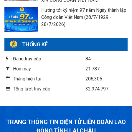
XIV CÔNG ĐOÀN VIỆT NAM
Hướng tới kỷ niệm 97 năm Ngày thành lập
Công đoàn Việt Nam (28/7/1929 -
28/7/2026)
THỐNG KÊ
Đang truy cập
84
Hôm nay
21,787
Tháng hiện tại
206,305
Tổng lượt truy cập
32,974,797
TRANG THÔNG TIN ĐIỆN TỬ LIÊN ĐOÀN LAO
ĐỘNG TỈNH LAI CHÂU