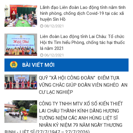
Lãnh đạo Liên đoàn Lao động tỉnh nắm tình
hình phòng, chống dịch Covid-19 tại các xã
huyện Sìn Hồ
08/12/2021
Liên đoàn Lao động tỉnh Lai Châu: Tổ chức
Hội thi Tìm hiểu Phòng, chống tác hại thuốc
lá năm 2021
06/12/2021
BÀI VIẾT MỚI
QUỸ “XÃ HỘI CÔNG ĐOÀN” ĐIỂM TỰA
VỮNG CHẮC GIÚP ĐOÀN VIÊN NGHÈO AN
CƯ LẠC NGHIỆP
CÔNG TY TNHH MTV XỔ SỐ KIẾN THIẾT
LAI CHÂU THÀNH KÍNH DÂNG HƯƠNG
TƯỞNG NIỆM CÁC ANH HÙNG LIỆT SĨ
NHÂN KỶ NIỆM 79 NĂM NGÀY THƯƠNG
BINH - LIỆT SĨ (27/7/1947 – 27/7/2026)