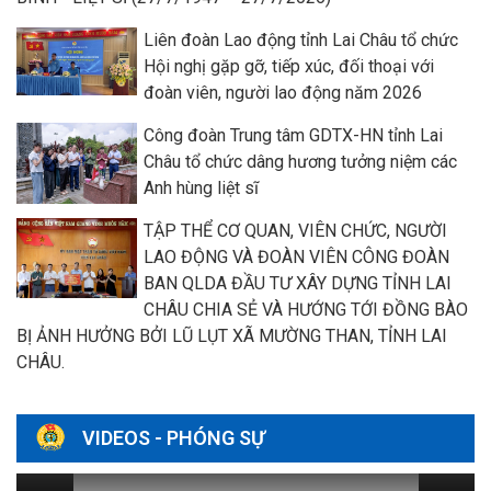
Liên đoàn Lao động tỉnh Lai Châu tổ chức
Hội nghị gặp gỡ, tiếp xúc, đối thoại với
đoàn viên, người lao động năm 2026
Công đoàn Trung tâm GDTX-HN tỉnh Lai
Châu tổ chức dâng hương tưởng niệm các
Anh hùng liệt sĩ
TẬP THỂ CƠ QUAN, VIÊN CHỨC, NGƯỜI
LAO ĐỘNG VÀ ĐOÀN VIÊN CÔNG ĐOÀN
BAN QLDA ĐẦU TƯ XÂY DỰNG TỈNH LAI
CHÂU CHIA SẺ VÀ HƯỚNG TỚI ĐỒNG BÀO
BỊ ẢNH HƯỞNG BỞI LŨ LỤT XÃ MƯỜNG THAN, TỈNH LAI
CHÂU.
VIDEOS - PHÓNG SỰ