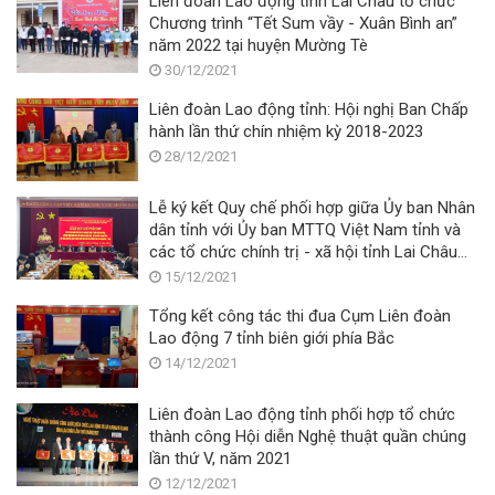
Liên đoàn Lao động tỉnh Lai Châu tổ chức
Chương trình “Tết Sum vầy - Xuân Bình an”
năm 2022 tại huyện Mường Tè
30/12/2021
Liên đoàn Lao động tỉnh: Hội nghị Ban Chấp
hành lần thứ chín nhiệm kỳ 2018-2023
28/12/2021
Lễ ký kết Quy chế phối hợp giữa Ủy ban Nhân
dân tỉnh với Ủy ban MTTQ Việt Nam tỉnh và
các tổ chức chính trị - xã hội tỉnh Lai Châu
giai đoạn 2021 - 2026
15/12/2021
Tổng kết công tác thi đua Cụm Liên đoàn
Lao động 7 tỉnh biên giới phía Bắc
14/12/2021
Liên đoàn Lao động tỉnh phối hợp tổ chức
thành công Hội diễn Nghệ thuật quần chúng
lần thứ V, năm 2021
12/12/2021