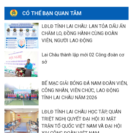
CÓ THỂ BẠN QUAN TÂM
LĐLĐ TỈNH LAI CHÂU: LAN TỎA DẤU ẤN
CHĂM LO, ĐỒNG HÀNH CÙNG ĐOÀN
VIÊN, NGƯỜI LAO ĐỘNG
Lai Châu thành lập mới 02 Công đoàn cơ
sở
BẾ MẠC GIẢI BÓNG ĐÁ NAM ĐOÀN VIÊN,
CÔNG NHÂN, VIÊN CHỨC, LAO ĐỘNG
TỈNH LAI CHÂU NĂM 2026
LĐLĐ TỈNH LAI CHÂU HỌC TẬP, QUÁN
TRIỆT NGHỊ QUYẾT ĐẠI HỘI XI MẶT
TRẬN TỔ QUỐC VIỆT NAM VÀ ĐẠI HỘI