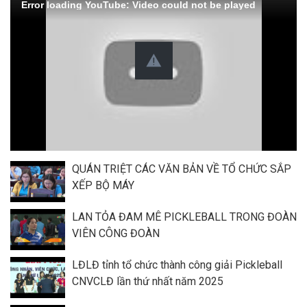
Error loading YouTube: Video could not be played
QUÁN TRIỆT CÁC VĂN BẢN VỀ TỔ CHỨC SẮP
XẾP BỘ MÁY
LAN TỎA ĐAM MÊ PICKLEBALL TRONG ĐOÀN
VIÊN CÔNG ĐOÀN
LĐLĐ tỉnh tổ chức thành công giải Pickleball
CNVCLĐ lần thứ nhất năm 2025