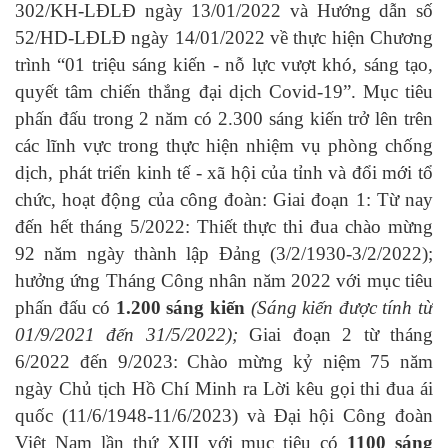
302/KH-LĐLĐ ngày 13/01/2022 và Hướng dẫn số
52/HD-LĐLĐ ngày 14/01/2022 về thực hiện Chương
trình “01 triệu sáng kiến - nỗ lực vượt khó, sáng tạo,
quyết tâm chiến thắng đại dịch Covid-19”.
Mục tiêu
phấn đấu trong 2 năm có 2.300 sáng kiến trở lên trên
các lĩnh vực trong thực hiện nhiệm vụ phòng chống
dịch, phát triển kinh tế - xã hội của tỉnh và đổi mới tổ
chức, hoạt động của công đoàn:
Giai đoạn 1: Từ nay
đến hết tháng 5/2022: Thiết thực thi đua chào mừng
92 năm ngày thành lập Đảng (3/2/1930-3/2/2022);
hưởng ứng Tháng Công nhân năm 2022 với mục tiêu
phấn đấu có
1.200 sáng kiến
(Sáng kiến được tính từ
01/9/2021 đến 31/5/2022);
Giai đoạn 2 từ tháng
6/2022 đến 9/2023: Chào mừng kỷ niệm 75 năm
ngày Chủ tịch Hồ Chí Minh ra Lời kêu gọi thi đua ái
quốc (11/6/1948-11/6/2023) và Đại hội Công đoàn
Việt Nam lần thứ XIII với mục tiêu có
1100 sáng