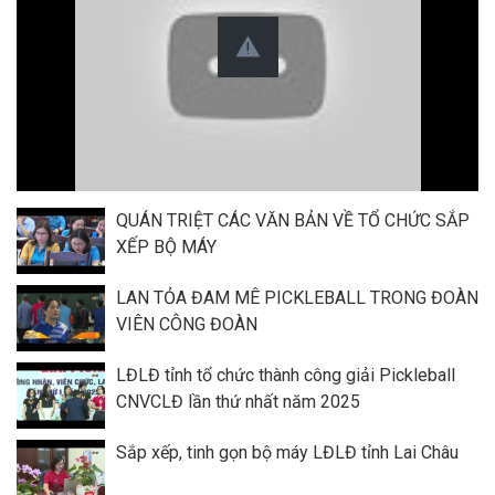
QUÁN TRIỆT CÁC VĂN BẢN VỀ TỔ CHỨC SẮP
XẾP BỘ MÁY
LAN TỎA ĐAM MÊ PICKLEBALL TRONG ĐOÀN
VIÊN CÔNG ĐOÀN
LĐLĐ tỉnh tổ chức thành công giải Pickleball
CNVCLĐ lần thứ nhất năm 2025
Sắp xếp, tinh gọn bộ máy LĐLĐ tỉnh Lai Châu