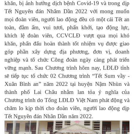
khăn, bị ảnh hưởng dịch bệnh Covid-19 và trong dịp
Tết Nguyên đán Nhâm Dần 2022 với mong muốn
mọi đoàn viên, người lao động đều có một cái Tết an
toàn, đầm ấm, vui tươi, phấn khởi, tạo động lực,
khích lệ đoàn viên, CCVCLĐ vượt qua mọi khó
khăn, phấn đấu hoàn thành tốt nhiệm vụ được giao
góp phần xây dựng địa phương, đơn vị, doanh
nghiệp và tổ chức Công đoàn ngày càng phát triển
vững mạnh. Sau Chương trình hôm nay, LĐLĐ tỉnh
sẽ tiếp tục tổ chức 02 Chương trình “Tết Sum vầy -
Xuân Bình an” năm 2022 tại huyện Nậm Nhùn và
thành phố Lai Châu nhằm lan tỏa ý nghĩa của
Chương trình do Tổng LĐLĐ Việt Nam phát động và
chăm lo kịp thời
cho
đoàn viên,
người lao động
dịp
Tết Nguyên đán Nhân Dần năm 202
2.