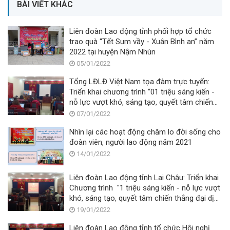
BÀI VIẾT KHÁC
Liên đoàn Lao động tỉnh phối hợp tổ chức
trao quà “Tết Sum vầy - Xuân Bình an” năm
2022 tại huyện Nậm Nhùn
05/01/2022
Tổng LĐLĐ Việt Nam tọa đàm trực tuyến:
Triển khai chương trình “01 triệu sáng kiến -
nỗ lực vượt khó, sáng tạo, quyết tâm chiến
thắng đại dịch Covid - 19”
07/01/2022
Nhìn lại các hoạt động chăm lo đời sống cho
đoàn viên, người lao động năm 2021
14/01/2022
Liên đoàn Lao động tỉnh Lai Châu: Triển khai
Chương trình "1 triệu sáng kiến - nỗ lực vượt
khó, sáng tạo, quyết tâm chiến thắng đại dịch
Covid-19"
19/01/2022
Liên đoàn Lao động tỉnh tổ chức Hội nghị