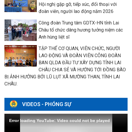
Hội nghị gặp gỡ, tiếp xúc, đối thoại với
đoàn viên, người lao động năm 2026
Công đoàn Trung tâm GDTX-HN tỉnh Lai
Châu tổ chức dâng hương tưởng niệm các
Anh hùng liệt sĩ
TẬP THỂ CƠ QUAN, VIÊN CHỨC, NGƯỜI
LAO ĐỘNG VÀ ĐOÀN VIÊN CÔNG ĐOÀN
BAN QLDA ĐẦU TƯ XÂY DỰNG TỈNH LAI
CHÂU CHIA SẺ VÀ HƯỚNG TỚI ĐỒNG BÀO
BỊ ẢNH HƯỞNG BỞI LŨ LỤT XÃ MƯỜNG THAN, TỈNH LAI
CHÂU.
VIDEOS - PHÓNG SỰ
Error loading YouTube: Video could not be played