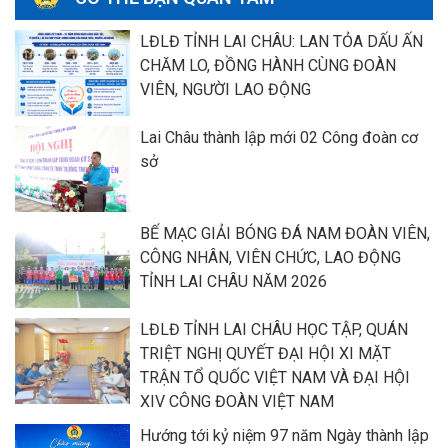
LĐLĐ TỈNH LAI CHÂU: LAN TỎA DẤU ẤN
CHĂM LO, ĐỒNG HÀNH CÙNG ĐOÀN
VIÊN, NGƯỜI LAO ĐỘNG
Lai Châu thành lập mới 02 Công đoàn cơ
sở
BẾ MẠC GIẢI BÓNG ĐÁ NAM ĐOÀN VIÊN,
CÔNG NHÂN, VIÊN CHỨC, LAO ĐỘNG
TỈNH LAI CHÂU NĂM 2026
LĐLĐ TỈNH LAI CHÂU HỌC TẬP, QUÁN
TRIỆT NGHỊ QUYẾT ĐẠI HỘI XI MẶT
TRẬN TỔ QUỐC VIỆT NAM VÀ ĐẠI HỘI
XIV CÔNG ĐOÀN VIỆT NAM
Hướng tới kỷ niệm 97 năm Ngày thành lập