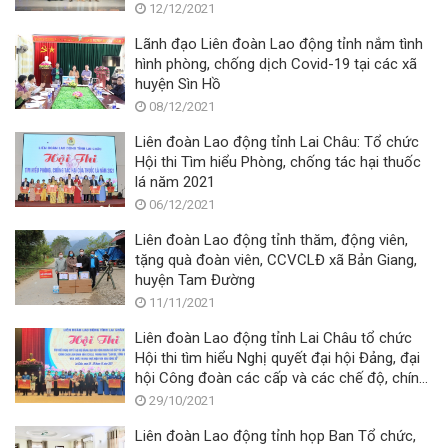
12/12/2021
Lãnh đạo Liên đoàn Lao động tỉnh nắm tình
hình phòng, chống dịch Covid-19 tại các xã
huyện Sìn Hồ
08/12/2021
Liên đoàn Lao động tỉnh Lai Châu: Tổ chức
Hội thi Tìm hiểu Phòng, chống tác hại thuốc
lá năm 2021
06/12/2021
Liên đoàn Lao động tỉnh thăm, động viên,
tặng quà đoàn viên, CCVCLĐ xã Bản Giang,
huyện Tam Đường
11/11/2021
Liên đoàn Lao động tỉnh Lai Châu tổ chức
Hội thi tìm hiểu Nghị quyết đại hội Đảng, đại
hội Công đoàn các cấp và các chế độ, chính
sách liên quan đến CCVCLĐ; Phong trào
29/10/2021
“Cán bộ, công chức, viên chức thi đua thực
Liên đoàn Lao động tỉnh họp Ban Tổ chức,
hiện văn hóa công sở” năm 2021