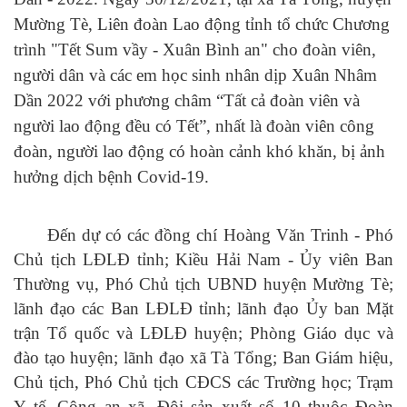
Mường Tè, Liên đoàn Lao động tỉnh tổ chức Chương
trình "Tết Sum vầy - Xuân Bình an" cho đoàn viên,
người dân và các em học sinh nhân dịp Xuân Nhâm
Dần
2022
với phương châm
“Tất cả đoàn viên và
người lao động đều có Tết”
, nhất là đoàn viên công
đoàn, người lao động có hoàn cảnh khó khăn, bị ảnh
hưởng dịch bệnh Covid-19.
Đến dự có các đồng chí Hoàng Văn Trinh - Phó
Chủ tịch LĐLĐ tỉnh; Kiều Hải Nam - Ủy viên Ban
Thường vụ, Phó Chủ tịch UBND huyện Mường Tè;
lãnh đạo các Ban LĐLĐ tỉnh; lãnh đạo Ủy ban Mặt
trận Tổ quốc và LĐLĐ huyện; Phòng Giáo dục và
đào tạo huyện; lãnh đạo xã Tà Tổng; Ban Giám hiệu,
Chủ tịch, Phó Chủ tịch CĐCS các Trường học; Trạm
Y tế, Công an xã, Đội sản xuất số 10 thuộc Đoàn