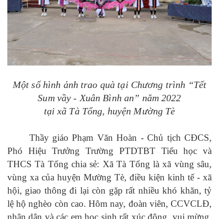
Một số hình ảnh trao quà tại Chương trình “Tết
Sum vầy - Xuân Bình an” năm 2022
tại xã Tà Tổng, huyện Mường Tè
Thầy giáo Phạm Văn Hoàn - Chủ tịch CĐCS,
Phó Hiệu Trưởng Trường PTDTBT Tiểu học và
THCS Tà Tổng chia sẻ: Xã Tà Tổng là xã vùng sâu,
vùng xa của huyện Mường Tè, điều kiện kinh tế - xã
hội, giao thông đi lại còn gặp rất nhiều khó khăn, tỷ
lệ hộ nghèo còn cao. Hôm nay, đoàn viên, CCVCLĐ,
nhân dân và các em học sinh rất xúc động, vui mừng,