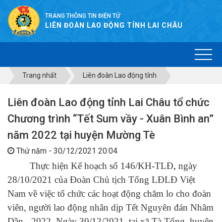
TRANG THÔNG TIN ĐIỆN TỬ
LIÊN ĐOÀN LAO ĐỘNG TỈNH LAI CHÂU
Trang nhất
Liên đoàn Lao động tỉnh
Liên đoàn Lao động tỉnh Lai Châu tổ chức
Chương trình “Tết Sum vầy - Xuân Bình an”
năm 2022 tại huyện Mường Tè
Thứ năm - 30/12/2021 20:04
Thực hiện Kế hoạch số 146/KH-TLĐ
,
ngày
28/10/2021 của Đoàn Chủ tịch Tổng LĐLĐ Việt
Nam về việc tổ chức các hoạt động chăm lo cho đoàn
viên, người lao động nhân dịp Tết Nguyên đán Nhâm
Dần - 2022. Ngày 30/12/2021, tại xã Tà Tổng, huyện