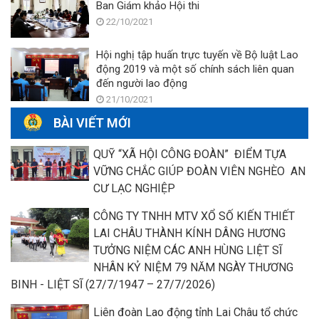
Ban Giám khảo Hội thi
22/10/2021
Hội nghị tập huấn trực tuyến về Bộ luật Lao
động 2019 và một số chính sách liên quan
đến người lao động
21/10/2021
BÀI VIẾT MỚI
QUỸ “XÃ HỘI CÔNG ĐOÀN” ĐIỂM TỰA
VỮNG CHẮC GIÚP ĐOÀN VIÊN NGHÈO AN
CƯ LẠC NGHIỆP
CÔNG TY TNHH MTV XỔ SỐ KIẾN THIẾT
LAI CHÂU THÀNH KÍNH DÂNG HƯƠNG
TƯỞNG NIỆM CÁC ANH HÙNG LIỆT SĨ
NHÂN KỶ NIỆM 79 NĂM NGÀY THƯƠNG
BINH - LIỆT SĨ (27/7/1947 – 27/7/2026)
Liên đoàn Lao động tỉnh Lai Châu tổ chức