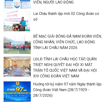
VIÊN, NGƯỜI LAO ĐỘNG
Lai Châu thành lập mới 02 Công đoàn cơ
sở
BẾ MẠC GIẢI BÓNG ĐÁ NAM ĐOÀN VIÊN,
CÔNG NHÂN, VIÊN CHỨC, LAO ĐỘNG
TỈNH LAI CHÂU NĂM 2026
LĐLĐ TỈNH LAI CHÂU HỌC TẬP, QUÁN
TRIỆT NGHỊ QUYẾT ĐẠI HỘI XI MẶT
TRẬN TỔ QUỐC VIỆT NAM VÀ ĐẠI HỘI
XIV CÔNG ĐOÀN VIỆT NAM
Hướng tới kỷ niệm 97 năm Ngày thành lập
Công đoàn Việt Nam (28/7/1929 -
28/7/2026)