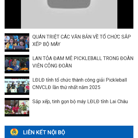
QUÁN TRIỆT CÁC VĂN BẢN VỀ TỔ CHỨC SẮP
XẾP BỘ MÁY
LAN TỎA ĐAM MÊ PICKLEBALL TRONG ĐOÀN
VIÊN CÔNG ĐOÀN
LĐLĐ tỉnh tổ chức thành công giải Pickleball
CNVCLĐ lần thứ nhất năm 2025
Sắp xếp, tinh gọn bộ máy LĐLĐ tỉnh Lai Châu
LIÊN KẾT NỘI BỘ