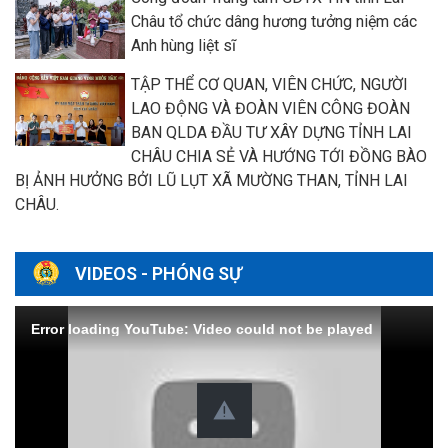
Châu tổ chức dâng hương tưởng niệm các
Anh hùng liệt sĩ
TẬP THỂ CƠ QUAN, VIÊN CHỨC, NGƯỜI
LAO ĐỘNG VÀ ĐOÀN VIÊN CÔNG ĐOÀN
BAN QLDA ĐẦU TƯ XÂY DỰNG TỈNH LAI
CHÂU CHIA SẺ VÀ HƯỚNG TỚI ĐỒNG BÀO
BỊ ẢNH HƯỞNG BỞI LŨ LỤT XÃ MƯỜNG THAN, TỈNH LAI
CHÂU.
VIDEOS - PHÓNG SỰ
Error loading YouTube: Video could not be played