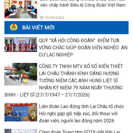
việc chấp hành Điều lệ Công đoàn Việt Nam
19/09/2024
BÀI VIẾT MỚI
QUỸ “XÃ HỘI CÔNG ĐOÀN” ĐIỂM TỰA
VỮNG CHẮC GIÚP ĐOÀN VIÊN NGHÈO AN
CƯ LẠC NGHIỆP
CÔNG TY TNHH MTV XỔ SỐ KIẾN THIẾT
LAI CHÂU THÀNH KÍNH DÂNG HƯƠNG
TƯỞNG NIỆM CÁC ANH HÙNG LIỆT SĨ
NHÂN KỶ NIỆM 79 NĂM NGÀY THƯƠNG
BINH - LIỆT SĨ (27/7/1947 – 27/7/2026)
Liên đoàn Lao động tỉnh Lai Châu tổ chức
Hội nghị gặp gỡ, tiếp xúc, đối thoại với
đoàn viên, người lao động năm 2026
Công đoàn Trung tâm GDTX-HN tỉnh Lai