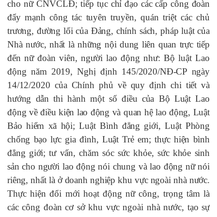
cho nữ CNVCLĐ
; t
iếp tục
chỉ đạo các cấp công đoàn
đẩy mạnh
công tác
tuyên truyền,
quán triệt các
chủ
trương
, đường lối của Đảng
, chính sách, pháp luật của
Nhà nước,
nhất là
những nội dung liên quan
trực tiếp
đến nữ
đoàn viên,
người lao động
như: Bộ luật Lao
động năm 2019, Nghị định 145/2020/NĐ-CP ngày
14/12/2020 của Chính phủ về quy định chi tiết và
hướng dẫn thi hành một số điều của Bộ Luật Lao
động về điều kiện lao động và quan hệ lao động, Luật
Bảo hiểm xã hội;
Luật Bình đẳng giới, Luật Phòng
chống bạo lực gia đình
, Luật Trẻ em; thực hiện
bình
đẳng giới; tư vấn, chăm sóc sức khỏe, sức khỏe sinh
sản cho
người lao động
nói chung và lao động nữ nói
riêng, nhất là ở doanh nghiệp khu vực ngoài nhà nước.
Thực hiện đổi mới hoạt động nữ công, trọng tâm là
các
công đoàn cơ sở
khu vực ngoài nhà nước, tạo sự