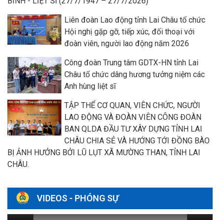
BINH - LIỆT SĨ (27/7/1947 – 27/7/2026)
Liên đoàn Lao động tỉnh Lai Châu tổ chức
Hội nghị gặp gỡ, tiếp xúc, đối thoại với
đoàn viên, người lao động năm 2026
Công đoàn Trung tâm GDTX-HN tỉnh Lai
Châu tổ chức dâng hương tưởng niệm các
Anh hùng liệt sĩ
TẬP THỂ CƠ QUAN, VIÊN CHỨC, NGƯỜI
LAO ĐỘNG VÀ ĐOÀN VIÊN CÔNG ĐOÀN
BAN QLDA ĐẦU TƯ XÂY DỰNG TỈNH LAI
CHÂU CHIA SẺ VÀ HƯỚNG TỚI ĐỒNG BÀO
BỊ ẢNH HƯỞNG BỞI LŨ LỤT XÃ MƯỜNG THAN, TỈNH LAI
CHÂU.
VIDEOS - PHÓNG SỰ