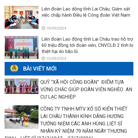
Liên đoàn Lao dộng tỉnh Lai Châu: Giám sát
việc chấp hành Điều lệ Công đoàn Việt Nam
19/09/2024
Liên đoàn Lao động tỉnh Lai Châu trao hỗ trợ
60 triệu đồng tới đoàn viên, CNVCLĐ 2 tỉnh bị
thiệt hại do bão lũ
15/09/2024
BÀI VIẾT MỚI
QUỸ “XÃ HỘI CÔNG ĐOÀN” ĐIỂM TỰA
VỮNG CHẮC GIÚP ĐOÀN VIÊN NGHÈO AN
CƯ LẠC NGHIỆP
CÔNG TY TNHH MTV XỔ SỐ KIẾN THIẾT
LAI CHÂU THÀNH KÍNH DÂNG HƯƠNG
TƯỞNG NIỆM CÁC ANH HÙNG LIỆT SĨ
NHÂN KỶ NIỆM 79 NĂM NGÀY THƯƠNG