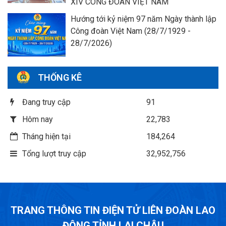
XIV CÔNG ĐOÀN VIỆT NAM
Hướng tới kỷ niệm 97 năm Ngày thành lập
Công đoàn Việt Nam (28/7/1929 -
28/7/2026)
THỐNG KÊ
Đang truy cập
91
Hôm nay
22,783
Tháng hiện tại
184,264
Tổng lượt truy cập
32,952,756
TRANG THÔNG TIN ĐIỆN TỬ LIÊN ĐOÀN LAO
ĐỘNG TỈNH LAI CHÂU