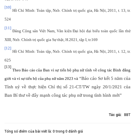
[10]
Hồ Chí Minh: Toàn tập, Nxb. Chính trị quốc gia, Hà Nội, 2011, t. 13, tr.
524
[11]
Đảng Cộng sản Việt Nam, Văn kiện Đại hội đại biểu toàn quốc lần thứ
XIII, Nxb. Chính trị quốc gia Sự thật, H.2021, tập I, tr.169
[12]
Hồ Chí Minh: Toàn tập, Nxb. Chính trị quốc gia, Hà Nội, 2011, t. 12, tr.
625
[13]
Theo Báo cáo của Ban vì sự tiến bộ phụ nữ tỉnh về công tác Bình đẳng
“Báo cáo Sơ kết 5 năm của
giới và vì sự tiến bộ của phụ nữ năm 2023 và
Tỉnh uỷ về thực hiện Chỉ thị số 21-CT/TW ngày 20/1/2021 của
Ban Bí thư về đẩy mạnh công tác phụ nữ trong tình hình mới”
Tác giả:
BBT
Tổng số điểm của bài viết là: 0 trong 0 đánh giá