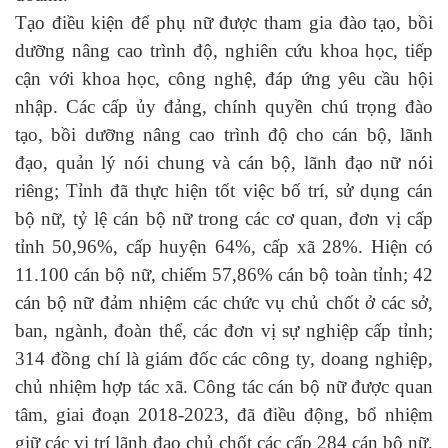
Tạo điều kiện để phụ nữ được tham gia đào tạo, bồi
dưỡng nâng cao trình độ, nghiên cứu khoa học, tiếp
cận với khoa học, công nghệ, đáp ứng yêu cầu hội
nhập. Các cấp ủy đảng, chính quyền chú trọng đào
tạo, bồi dưỡng nâng cao trình độ cho cán bộ, lãnh
đạo, quản lý nói chung và cán bộ, lãnh đạo nữ nói
riêng; Tỉnh đã thực hiện tốt việc bố trí, sử dụng cán
bộ nữ, tỷ lệ cán bộ nữ trong các cơ quan, đơn vị cấp
tỉnh 50,96%, cấp huyện 64%, cấp xã 28%. Hiện có
11.100 cán bộ nữ, chiếm 57,86% cán bộ toàn tỉnh; 42
cán bộ nữ đảm nhiệm các chức vụ chủ chốt ở các sở,
ban, ngành, đoàn thể, các đơn vị sự nghiệp cấp tỉnh;
314 đồng chí là giám đốc các công ty, doang nghiệp,
chủ nhiệm hợp tác xã. Công tác cán bộ nữ được quan
tâm, giai đoạn 2018-2023, đã điều động, bổ nhiệm
giữ các vị trí lãnh đạo chủ chốt các cấp 284 cán bộ nữ.