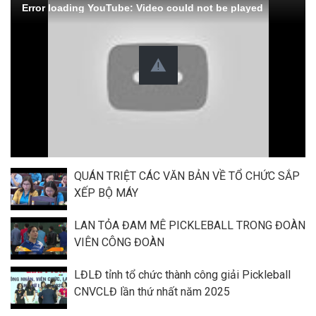
Error loading YouTube: Video could not be played
QUÁN TRIỆT CÁC VĂN BẢN VỀ TỔ CHỨC SẮP
XẾP BỘ MÁY
LAN TỎA ĐAM MÊ PICKLEBALL TRONG ĐOÀN
VIÊN CÔNG ĐOÀN
LĐLĐ tỉnh tổ chức thành công giải Pickleball
CNVCLĐ lần thứ nhất năm 2025