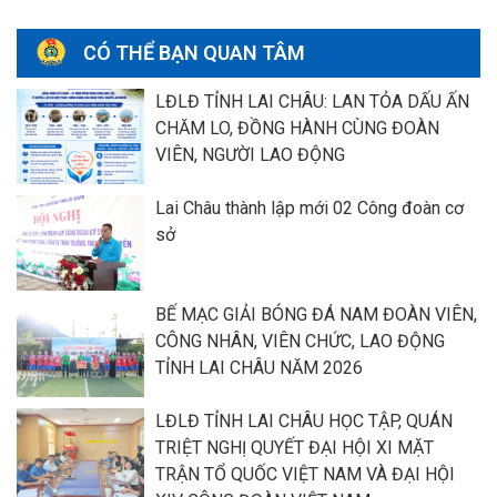
CÓ THỂ BẠN QUAN TÂM
LĐLĐ TỈNH LAI CHÂU: LAN TỎA DẤU ẤN
CHĂM LO, ĐỒNG HÀNH CÙNG ĐOÀN
VIÊN, NGƯỜI LAO ĐỘNG
Lai Châu thành lập mới 02 Công đoàn cơ
sở
BẾ MẠC GIẢI BÓNG ĐÁ NAM ĐOÀN VIÊN,
CÔNG NHÂN, VIÊN CHỨC, LAO ĐỘNG
TỈNH LAI CHÂU NĂM 2026
LĐLĐ TỈNH LAI CHÂU HỌC TẬP, QUÁN
TRIỆT NGHỊ QUYẾT ĐẠI HỘI XI MẶT
TRẬN TỔ QUỐC VIỆT NAM VÀ ĐẠI HỘI