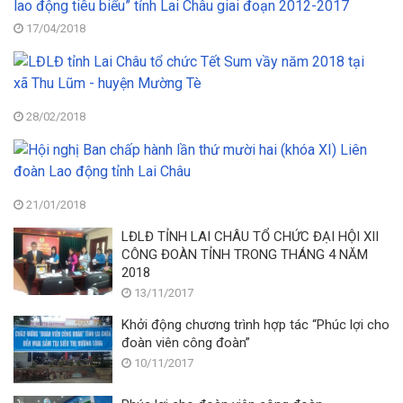
tỉ
17/04/2018
La
Ch
L
Tr
tỉ
1
La
gi
C
28/02/2018
c
tổ
c
Hộ
c
tá
ng
Tế
p
B
S
đạ
c
vầ
21/01/2018
gi
h
n
c
LĐLĐ TỈNH LAI CHÂU TỔ CHỨC ĐẠI HỘI XII
lầ
2
th
CÔNG ĐOÀN TỈNH TRONG THÁNG 4 NĂM
th
tạ
vi
2018
m
xã
về
ha
13/11/2017
T
“
(k
L
tậ
Khởi động chương trình hợp tác “Phúc lợi cho
XI
-
th
đoàn viên công đoàn”
Li
h
C
10/11/2017
đ
M
n
L
T
t
đ