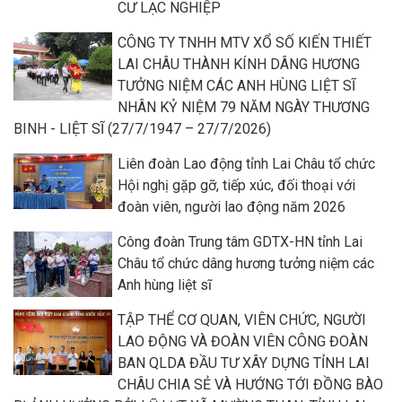
CƯ LẠC NGHIỆP
CÔNG TY TNHH MTV XỔ SỐ KIẾN THIẾT
LAI CHÂU THÀNH KÍNH DÂNG HƯƠNG
TƯỞNG NIỆM CÁC ANH HÙNG LIỆT SĨ
NHÂN KỶ NIỆM 79 NĂM NGÀY THƯƠNG
BINH - LIỆT SĨ (27/7/1947 – 27/7/2026)
Liên đoàn Lao động tỉnh Lai Châu tổ chức
Hội nghị gặp gỡ, tiếp xúc, đối thoại với
đoàn viên, người lao động năm 2026
Công đoàn Trung tâm GDTX-HN tỉnh Lai
Châu tổ chức dâng hương tưởng niệm các
Anh hùng liệt sĩ
TẬP THỂ CƠ QUAN, VIÊN CHỨC, NGƯỜI
LAO ĐỘNG VÀ ĐOÀN VIÊN CÔNG ĐOÀN
BAN QLDA ĐẦU TƯ XÂY DỰNG TỈNH LAI
CHÂU CHIA SẺ VÀ HƯỚNG TỚI ĐỒNG BÀO