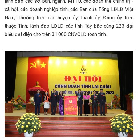
lãnh đạo các sở, ban, ngành, MTTQ, các đoàn thể chính trị -
xã hội, các doanh nghiệp tỉnh, các Ban của Tổng LĐLĐ Việt
Nam; Thường trực các huyện ủy, thành ủy, Đảng ủy trực
thuộc Tỉnh; lãnh đạo LĐLĐ các tỉnh Tây bắc cùng 223 đại
biểu đại diện cho trên 31.000 CNVCLĐ toàn tỉnh.