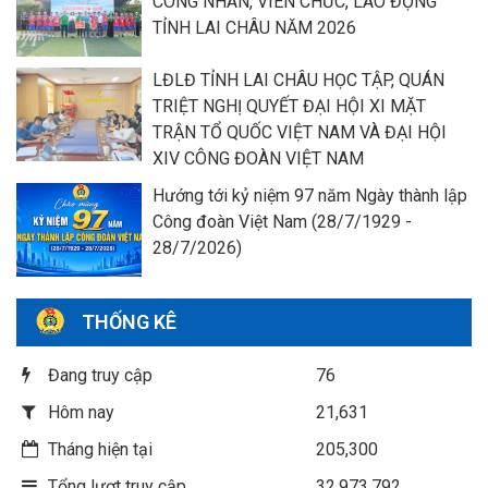
CÔNG NHÂN, VIÊN CHỨC, LAO ĐỘNG
TỈNH LAI CHÂU NĂM 2026
LĐLĐ TỈNH LAI CHÂU HỌC TẬP, QUÁN
TRIỆT NGHỊ QUYẾT ĐẠI HỘI XI MẶT
TRẬN TỔ QUỐC VIỆT NAM VÀ ĐẠI HỘI
XIV CÔNG ĐOÀN VIỆT NAM
Hướng tới kỷ niệm 97 năm Ngày thành lập
Công đoàn Việt Nam (28/7/1929 -
28/7/2026)
THỐNG KÊ
Đang truy cập
76
Hôm nay
21,631
Tháng hiện tại
205,300
Tổng lượt truy cập
32,973,792