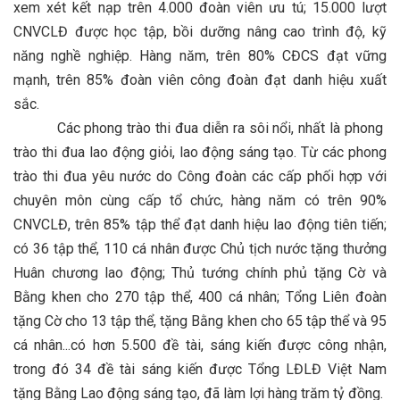
xem xét kết nạp trên 4.000 đoàn viên ưu tú; 15.000 lượt
CNVCLĐ được học tập, bồi dưỡng nâng cao trình độ, kỹ
năng nghề nghiệp. Hàng năm, trên 80% CĐCS đạt vững
mạnh, trên 85% đoàn viên công đoàn đạt danh hiệu xuất
sắc.
Các phong trào thi đua diễn ra sôi nổi, nhất là phong
trào thi đua lao động giỏi, lao động sáng tạo. Từ các phong
trào thi đua yêu nước do Công đoàn các cấp phối hợp với
chuyên môn cùng cấp tổ chức, hàng năm có trên 90%
CNVCLĐ, trên 85% tập thể đạt danh hiệu lao động tiên tiến;
có 36 tập thể, 110 cá nhân được Chủ tịch nước tặng thưởng
Huân chương lao động; Thủ tướng chính phủ tặng Cờ và
Bằng khen cho 270 tập thể, 400 cá nhân; Tổng Liên đoàn
tặng Cờ cho 13 tập thể, tặng Bằng khen cho 65 tập thể và 95
cá nhân...có hơn 5.500 đề tài, sáng kiến được công nhận,
trong đó 34 đề tài sáng kiến được Tổng LĐLĐ Việt Nam
tặng Bằng Lao động sáng tạo, đã làm lợi hàng trăm tỷ đồng.