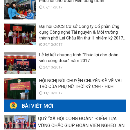
Phúc lợi cho đoàn viên công đoàn
g
tỉ
c
07/11/2017
La
b
C
c
đo
Đại hội CĐCS Cơ sở Công ty Cổ phần Ứng
c
dụng Công nghệ Tài nguyên & Môi trường
n
thành phố Lai Châu lần thứ II, nhiệm kỳ 2017
vi
– 2022
29/10/2017
c
la
Lễ ký kết chương trình “Phúc lợi cho đoàn
đ
viên công đoàn” năm 2017
ti
24/10/2017
bi
tỉ
HỘI NGHỊ NÓI CHUYỆN CHUYÊN ĐỀ VỀ VAI
La
TRÒ CỦA PHỤ NỮ THỜI KỲ CNH - HĐH.
C
11/10/2017
gi
đ
BÀI VIẾT MỚI
2
2
QUỸ “XÃ HỘI CÔNG ĐOÀN” ĐIỂM TỰA
VỮNG CHẮC GIÚP ĐOÀN VIÊN NGHÈO AN