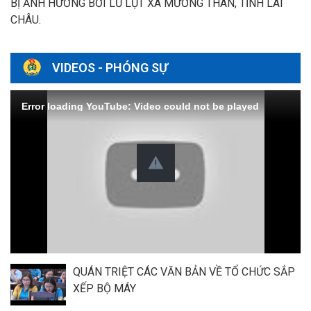
BỊ ẢNH HƯỞNG BỞI LŨ LỤT XÃ MƯỜNG THAN, TỈNH LAI
CHÂU.
VIDEOS - PHÓNG SỰ
Error loading YouTube: Video could not be played
QUÁN TRIỆT CÁC VĂN BẢN VỀ TỔ CHỨC SẮP
XẾP BỘ MÁY