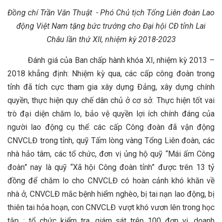
Đồng chí Trần Văn Thuật - Phó Chủ tịch Tổng Liên đoàn Lao
động Việt Nam
tặng bức trướng cho Đại hội CĐ tỉnh Lai
Châu lần thứ XII, nhiệm kỳ 2018-2023
Đánh giá của Ban chấp hành khóa XI, nhiệm kỳ 2013 –
2018 khẳng định: Nhiệm kỳ qua, các cấp công đoàn trong
tỉnh đã tích cực tham gia xây dựng Đảng, xây dựng chính
quyền, thực hiện quy chế dân chủ ở cơ sở. Thực hiện tốt vai
trò đại diện chăm lo, bảo vệ quyền lợi ích chính đáng của
người lao động cụ thể: các cấp Công đoàn đã vận động
CNVCLĐ trong tỉnh, quỹ Tấm lòng vàng Tổng Liên đoàn, các
nhà hảo tâm, các tổ chức, đơn vị ủng hộ quỹ “Mái ấm Công
đoàn” nay là quỹ “Xã hội Công đoàn tỉnh” được trên 13 tỷ
đồng để chăm lo cho CNVCLĐ có hoàn cảnh khó khăn về
nhà ở, CNVCLĐ mắc bệnh hiểm nghèo, bị tai nạn lao động, bị
thiên tai hỏa hoạn, con CNVCLĐ vượt khó vươn lên trong học
tập...; tổ chức kiểm tra, giám sát trên 100 đơn vị, doanh