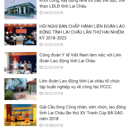
Khởi công, xây dựng Nhà thi đấu thể dục, thể
thao LĐLĐ tỉnh Lai Châu
09/07/2018
HỘI NGHỊ BAN CHẤP HÀNH LIÊN ĐOÀN LAO
ĐỘNG TỈNH LAI CHÂU LẦN THỨ HAI NHIỆM
KỲ 2018-2023
13/07/2018
Công đoàn Y tế Việt Nam làm việc với Liên
đoàn Lao động tỉnh Lai Châu
22/07/2018
Liên đoàn Lao động tỉnh Lai châu tổ chức
tập huấn nghiệp vụ về công tác PCCC
29/07/2018
Giải Cầu lông Công nhân, viên chức, lao động
tỉnh Lai Châu lần thứ XV Tranh Cúp BA SAO
năm 2018
19/08/2018