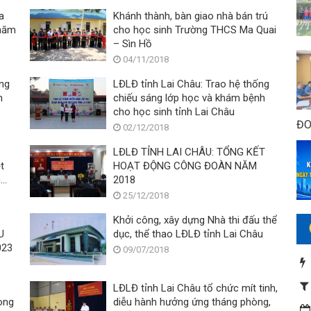
a
Khánh thành, bàn giao nhà bán trú
 năm
cho học sinh Trường THCS Ma Quai
– Sìn Hồ
04/11/2018
ng
LĐLĐ tỉnh Lai Châu: Trao hệ thống
n
chiếu sáng lớp học và khám bệnh
cho học sinh tỉnh Lai Châu
ĐO
02/12/2018
LĐLĐ TỈNH LAI CHÂU: TỔNG KẾT
t
HOẠT ĐỘNG CÔNG ĐOÀN NĂM
n
2018
25/12/2018
Khởi công, xây dựng Nhà thi đấu thể
dục, thể thao LĐLĐ tỉnh Lai Châu
023
09/07/2018
LĐLĐ tỉnh Lai Châu tổ chức mít tinh,
ong
diễu hành hưởng ứng tháng phòng,