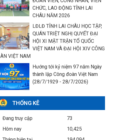
ĐOÀN VIÊN, CÔNG NHÂN, VIÊN
CHỨC, LAO ĐỘNG TỈNH LAI
CHÂU NĂM 2026
LĐLĐ TỈNH LAI CHÂU HỌC TẬP,
QUÁN TRIỆT NGHỊ QUYẾT ĐẠI
HỘI XI MẶT TRẬN TỔ QUỐC
VIỆT NAM VÀ ĐẠI HỘI XIV CÔNG
ÀN VIỆT NAM
Hướng tới kỷ niệm 97 năm Ngày
thành lập Công đoàn Việt Nam
(28/7/1929 - 28/7/2026)
THỐNG KÊ
Đang truy cập
73
Hôm nay
10,425
Tháng hiện tại
194,094