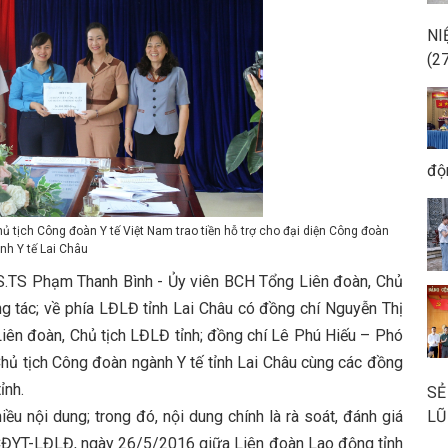
NI
(2
độ
 tịch Công đoàn Y tế Việt Nam trao tiền hỗ trợ cho đại diện Công đoàn
nh Y tế Lai Châu
 Phạm Thanh Bình - Ủy viên BCH Tổng Liên đoàn, Chủ
g tác; về phía LĐLĐ tỉnh Lai Châu có đồng chí Nguyễn Thị
Liên đoàn, Chủ tịch LĐLĐ tỉnh; đồng chí Lê Phú Hiếu – Phó
hủ tịch Công đoàn ngành Y tế tỉnh Lai Châu cùng các đồng
ỉnh.
SẺ
 nội dung; trong đó, nội dung chính là rà soát, đánh giá
LŨ
CĐYT-LĐLĐ, ngày 26/5/2016 giữa Liên đoàn Lao động tỉnh