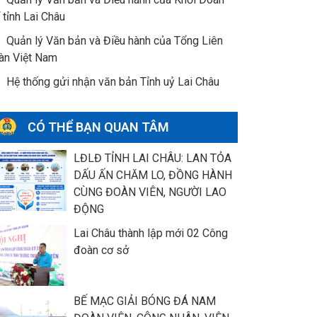
 tỉnh Lai Châu
Quản lý Văn bản và Điều hành của Tổng Liên
àn Việt Nam
Hệ thống gửi nhận văn bản Tỉnh uỷ Lai Châu
CÓ THỂ BẠN QUAN TÂM
LĐLĐ TỈNH LAI CHÂU: LAN TỎA
DẤU ẤN CHĂM LO, ĐỒNG HÀNH
CÙNG ĐOÀN VIÊN, NGƯỜI LAO
ĐỘNG
Lai Châu thành lập mới 02 Công
đoàn cơ sở
BẾ MẠC GIẢI BÓNG ĐÁ NAM