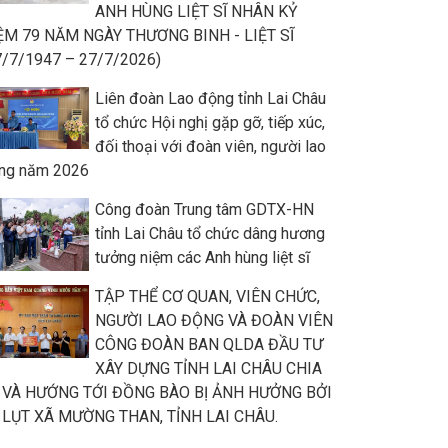
ANH HÙNG LIỆT SĨ NHÂN KỶ
ỆM 79 NĂM NGÀY THƯƠNG BINH - LIỆT SĨ
7/7/1947 – 27/7/2026)
Liên đoàn Lao động tỉnh Lai Châu
tổ chức Hội nghị gặp gỡ, tiếp xúc,
đối thoại với đoàn viên, người lao
ng năm 2026
Công đoàn Trung tâm GDTX-HN
tỉnh Lai Châu tổ chức dâng hương
tưởng niệm các Anh hùng liệt sĩ
TẬP THỂ CƠ QUAN, VIÊN CHỨC,
NGƯỜI LAO ĐỘNG VÀ ĐOÀN VIÊN
CÔNG ĐOÀN BAN QLDA ĐẦU TƯ
XÂY DỰNG TỈNH LAI CHÂU CHIA
 VÀ HƯỚNG TỚI ĐỒNG BÀO BỊ ẢNH HƯỞNG BỞI
 LỤT XÃ MƯỜNG THAN, TỈNH LAI CHÂU.