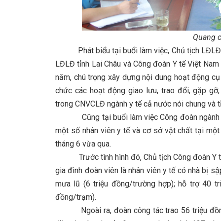
Quang c
Phát biểu tại buổi làm việc, Chủ tịch LĐLĐ tỉ
LĐLĐ tỉnh Lai Châu và Công đoàn Y tế Việt Nam t
năm, chú trọng xây dựng nội dung hoạt động cụ th
chức các hoạt động giao lưu, trao đổi, gặp gỡ
trong CNVCLĐ ngành y tế cả nước nói chung và tỉ
Cũng tại buổi làm việc Công đoàn ngành Y tế t
một số nhân viên y tế và cơ sở vật chất tại một
tháng 6 vừa qua.
Trước tình hình đó, Chủ tịch Công đoàn Y tế V
gia đình đoàn viên là nhân viên y tế có nhà bị sập
mưa lũ (6 triệu đồng/trường hợp); hỗ trợ 40 tr
đồng/trạm).
Ngoài ra, đoàn công tác trao 56 triệu đồng h