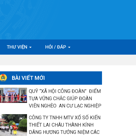
THƯ VIỆN
HỎI / ĐÁP
BÀI VIẾT MỚI
QUỸ “XÃ HỘI CÔNG ĐOÀN” ĐIỂM
TỰA VỮNG CHẮC GIÚP ĐOÀN
VIÊN NGHÈO AN CƯ LẠC NGHIỆP
CÔNG TY TNHH MTV XỔ SỐ KIẾN
THIẾT LAI CHÂU THÀNH KÍNH
DÂNG HƯƠNG TƯỞNG NIỆM CÁC