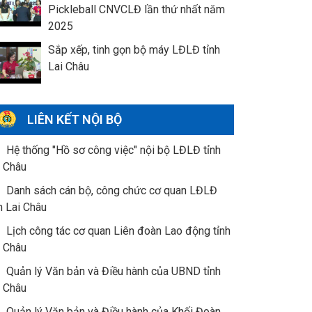
Pickleball CNVCLĐ lần thứ nhất năm
2025
Sắp xếp, tinh gọn bộ máy LĐLĐ tỉnh
Lai Châu
LIÊN KẾT NỘI BỘ
Hệ thống "Hồ sơ công việc" nội bộ LĐLĐ tỉnh
i Châu
Danh sách cán bộ, công chức cơ quan LĐLĐ
h Lai Châu
Lịch công tác cơ quan Liên đoàn Lao động tỉnh
i Châu
Quản lý Văn bản và Điều hành của UBND tỉnh
i Châu
Quản lý Văn bản và Điều hành của Khối Đoàn