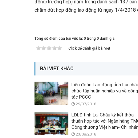
đồng/trường hợp) nằm trong danh sách 137 cán bộ,
chấm dứt hợp đồng lao động từ ngày 1/4/2018 d
Tổng số điểm của bài viết là: 0 trong 0 đánh giá
Click để đánh giá bài viết
BÀI VIẾT KHÁC
Liên đoàn Lao động tỉnh Lai châ
chức tập huấn nghiệp vụ về công
tác PCCC
29/07/2018
LĐLĐ tỉnh Lai Châu ký kết thỏa
thuận hợp tác với Ngân hàng T
Công thương Việt Nam- Chi nhá
Lai Châu
23/08/2018