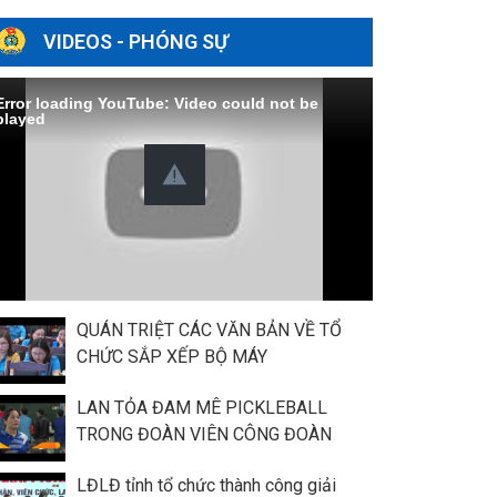
VIDEOS - PHÓNG SỰ
Error loading YouTube: Video could not be
played
QUÁN TRIỆT CÁC VĂN BẢN VỀ TỔ
CHỨC SẮP XẾP BỘ MÁY
LAN TỎA ĐAM MÊ PICKLEBALL
TRONG ĐOÀN VIÊN CÔNG ĐOÀN
LĐLĐ tỉnh tổ chức thành công giải