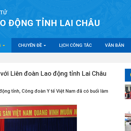
 TỬ
AO ĐỘNG TỈNH LAI CHÂU
G
CHUYÊN ĐỀ
LỊCH CÔNG TÁC
VĂN BẢN
với Liên đoàn Lao động tỉnh Lai Châu
động tỉnh, Công đoàn Y tế Việt Nam đã có buổi làm