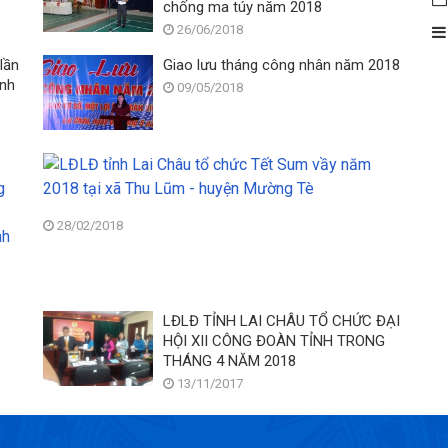
chống ma túy năm 2018
26/06/2018
lần
Giao lưu tháng công nhân năm 2018
ành
09/05/2018
Liên
LĐLĐ
đoàn
tỉnh
Lao
Lai
động
Châu
28/02/2018
tỉnh
tổ
Lai
chức
Châu:
Tết
Trao
Sum
Hội
LĐLĐ TỈNH LAI CHÂU TỔ CHỨC ĐẠI
16
vầy
nghị
HỘI XII CÔNG ĐOÀN TỈNH TRONG
giải
năm
Ban
THÁNG 4 NĂM 2018
cho
2018
chấp
các
tại
13/11/2017
hành
tác
xã
lần
phẩm
Thu
thứ
đạt
Lũm