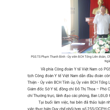
PGS.TS Phạm Thanh Bình - Ủy viên BCH Tổng Liên đoàn, Chủ
Ngà
Về phía Công đoàn Y tế Việt Nam có PGS.TS
tịch Công đoàn Y tế Việt Nam dẫn đầu đoàn côn
Thiện - Ủy viên BCH Tỉnh ủy, Ủy viên BCH Tổng 
Giám đốc Sở Y tế; đồng chí Đỗ Thị Thoa – Phó C
chí Thường trực, lãnh đạo các phòng, Ban LĐLĐ t
Tại buổi làm việc, hai bên đã thảo luận nhiều
việc thực hiện Quy chế phối hợp số 255/QCPH-