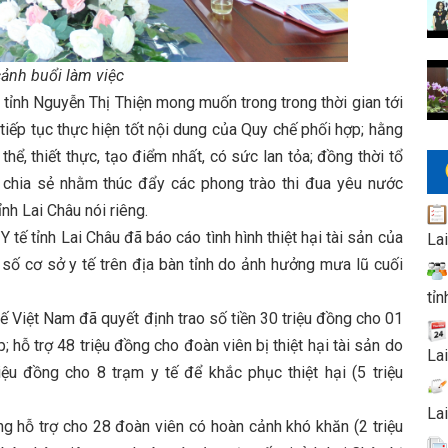
ảnh buổi làm việc
nh Nguyễn Thị Thiện mong muốn trong trong thời gian tới
iếp tục thực hiện tốt nội dung của Quy chế phối hợp; hằng
ể, thiết thực, tạo điểm nhất, có sức lan tỏa; đồng thời tổ
, chia sẻ nhằm thúc đẩy các phong trào thi đua yêu nước
nh Lai Châu nói riêng.
ỉnh Lai Châu đã báo cáo tình hình thiệt hại tài sản của
La
 số cơ sở y tế trên địa bàn tỉnh do ảnh hưởng mưa lũ cuối
tỉn
iệt Nam đã quyết định trao số tiền 30 triệu đồng cho 01
; hỗ trợ 48 triệu đồng cho đoàn viên bị thiệt hại tài sản do
La
iệu đồng cho 8 trạm y tế để khắc phục thiệt hại (5 triệu
La
ỗ trợ cho 28 đoàn viên có hoàn cảnh khó khăn (2 triệu