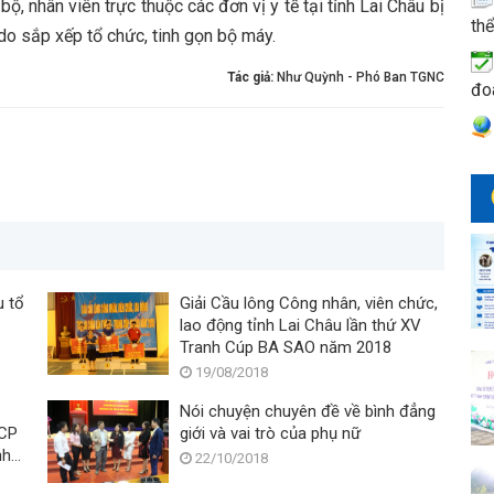
 nhân viên trực thuộc các đơn vị y tế tại tỉnh Lai Châu bị
thể
o sắp xếp tổ chức, tinh gọn bộ máy.
Tác giả:
Như Quỳnh - Phó Ban TGNC
đo
u tổ
Giải Cầu lông Công nhân, viên chức,
lao động tỉnh Lai Châu lần thứ XV
Tranh Cúp BA SAO năm 2018
19/08/2018
Nói chuyện chuyên đề về bình đẳng
MCP
giới và vai trò của phụ nữ
nh
22/10/2018