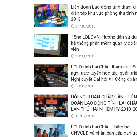
Liên đoàn Lao động tỉnh tham gi
diễn tập khu vực phòng thủ tỉnh
2018
31/10/2018
Tổng LĐLĐVN: Hướng dẫn sử dụ
hệ thống phần mềm quản lý đoà
viên
28/11/2018
LĐLĐ tỉnh Lai Châu: tham dự Hội
nghị trực tuyến học tập, quán triệ
Nghị quyết Đại hội XII Công đoà
Việt Nam
08/12/2018
HỘI NGHỊ BAN CHẤP HÀNH LIÊN
ĐOÀN LAO ĐỘNG TỈNH LAI CHÂU
LẦN THỨ HAI NHIỆM KỲ 2018-2
13/07/2018
LĐLĐ tỉnh Lai Châu: Thăm hỏi
CNVCLĐ và nhân dân gặp nạn tr