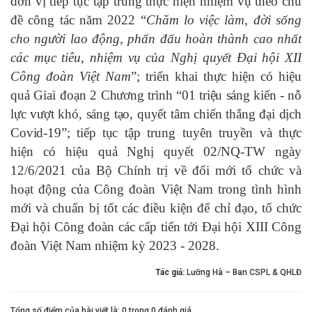
đơn vị tiếp tục tập trung thực hiện nhiệm vụ theo chủ
đề
công tác năm 2022 “
Chăm lo việc làm, đời sống
cho người lao động, phấn đấu hoàn thành cao nhất
các mục tiêu, nhiệm vụ của Nghị quyết Đại hội XII
Công đoàn Việt Nam
”;
triển khai thực hiện có hiệu
quả Giai đoạn 2
Chương trình
“
01 triệu sáng kiến - nỗ
lực vượt khó, sáng tạo, quyết tâm chiến thắng đại dịch
Covid-19”; tiếp tục
tập trung tuyên truyền và thực
hiện có hiệu quả Nghị quyết 02/NQ-TW ngày
12/6/2021 của Bộ Chính trị về đổi mới tổ chức và
hoạt động của Công đoàn Việt Nam trong tình hình
mới và
c
huẩn bị tốt các điều kiện để chỉ đạo, tổ chức
Đại hội Công đoàn các cấp tiến tới Đại hội XIII Công
đoàn Việt Nam nhiệm kỳ 2023 - 2028.
Tác giả:
Lưỡng Hà – Ban CSPL & QHLĐ
Tổng số điểm của bài viết là: 0 trong 0 đánh giá