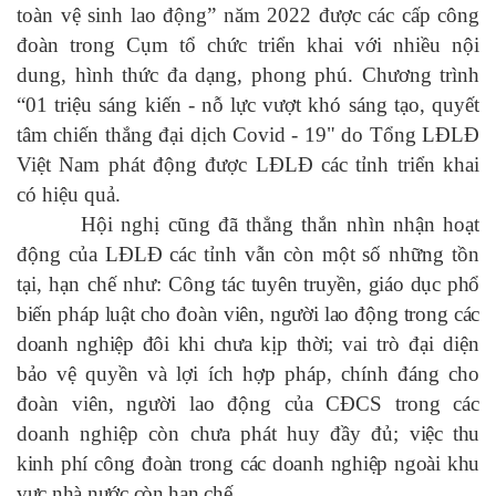
toàn vệ sinh lao động”
năm 2022 được các cấp công
đoàn trong Cụm tổ chức triển khai với nhiều nội
dung, hình thức đa dạng, phong phú.
Chương trình
“01 triệu sáng kiến - nỗ lực vượt khó sáng tạo, quyết
tâm chiến thắng đại dịch Covid - 19" do Tổng LĐLĐ
Việt Nam phát động được LĐLĐ các tỉnh triển khai
có hiệu quả.
Hội nghị cũng đã thẳng thắn nhìn nhận hoạt
động của LĐLĐ các tỉnh vẫn còn một số những tồn
tại, hạn chế như:
Công tác tuyên truyền, giáo dục phổ
biến pháp luật cho đoàn viên, người lao động trong các
doanh nghiệp đôi khi chưa kịp thời; v
ai trò đại diện
bảo vệ quyền và lợi ích hợp pháp, chính đáng cho
đoàn viên, người lao động của CĐCS trong các
doanh nghiệp còn chưa phát huy đầy đủ; v
iệc thu
kinh phí công đoàn trong các doanh nghiệp ngoài khu
vực nhà nước còn hạn chế.