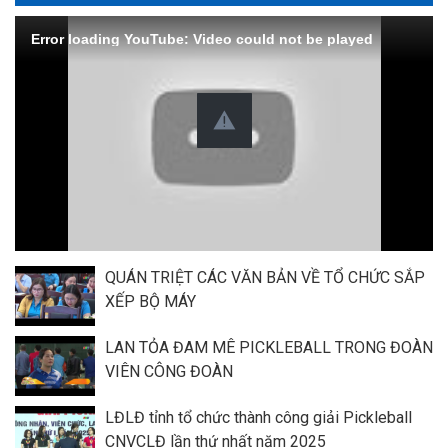
Error loading YouTube: Video could not be played
QUÁN TRIỆT CÁC VĂN BẢN VỀ TỔ CHỨC SẮP
XẾP BỘ MÁY
LAN TỎA ĐAM MÊ PICKLEBALL TRONG ĐOÀN
VIÊN CÔNG ĐOÀN
LĐLĐ tỉnh tổ chức thành công giải Pickleball
CNVCLĐ lần thứ nhất năm 2025