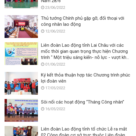
Nam 28/6
23/06/2022
Thủ tướng Chính phủ gặp gỡ, đối thoại với
công nhân lao động
12/06/2022
Liên đoàn Lao động tỉnh Lai Châu với các
mốc thời gian quan trọng thực hiện Chương
trình " Một triệu sáng kiến- nỗ lực - vượt khó
- sáng tạo, quyết tâm chiến thắng đại dịch
01/06/2022
Covid -19"
Ký kết thỏa thuận hợp tác Chương trình phúc
lợi đoàn viên
17/05/2022
Sôi nổi các hoạt động “Tháng Công nhân”
16/05/2022
Liên đoàn Lao động tỉnh tổ chức Lễ ra mắt
02 Công đoàn cơ sở trực thuộc Liên đoàn