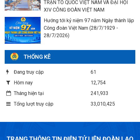
TRẬN TỔ QUỐC VIỆT NAM VÀ ĐẠI HỘI
XIV CÔNG ĐOÀN VIỆT NAM
Hướng tới kỷ niệm 97 năm Ngày thành lập
Công đoàn Việt Nam (28/7/1929 -
28/7/2026)
THỐNG KÊ
Đang truy cập
61
Hôm nay
12,754
Tháng hiện tại
241,933
Tổng lượt truy cập
33,010,425
TRANG THÔNG TIN ĐIỆN TỬ LIÊN ĐOÀN LAO