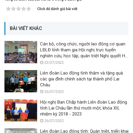
Click để đánh giá bài viết
BÀI VIẾT KHÁC
Cán bộ, công chức, người lao động cơ quan
LĐLĐ tỉnh tham gia Hội nghị trực tuyến
nghiên cứu, học tập, quán triệt Nghị quyết Hội
nghị lần thứ năm Ban Chấp hành Trung ương
23/07/2022
Đảng khóa XIII
Liên đoàn Lao động tỉnh thăm và tặng quà
các gia đình chính sách tại thành phố Lai
Châu
26/07/2022
Hội nghị Ban Chấp hành Liên đoàn Lao động
tỉnh Lai Châu lần thứ mười một, khóa XII,
nhiệm kỳ 2018 - 2023
26/07/2022
Liên đoàn Lao động tỉnh: Quán triệt, triển khai