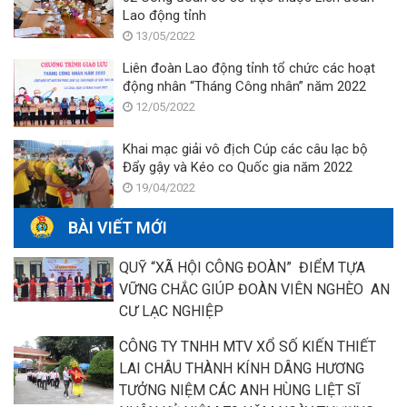
Lao động tỉnh
13/05/2022
Liên đoàn Lao động tỉnh tổ chức các hoạt
động nhân “Tháng Công nhân” năm 2022
12/05/2022
Khai mạc giải vô địch Cúp các câu lạc bộ
Đẩy gậy và Kéo co Quốc gia năm 2022
19/04/2022
BÀI VIẾT MỚI
QUỸ “XÃ HỘI CÔNG ĐOÀN” ĐIỂM TỰA
VỮNG CHẮC GIÚP ĐOÀN VIÊN NGHÈO AN
CƯ LẠC NGHIỆP
CÔNG TY TNHH MTV XỔ SỐ KIẾN THIẾT
LAI CHÂU THÀNH KÍNH DÂNG HƯƠNG
TƯỞNG NIỆM CÁC ANH HÙNG LIỆT SĨ