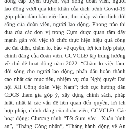
đồng cấp tuyên truyền, vận động đoàn viên, người
lao động vượt qua khó khăn của dịch bệnh Covid-19
góp phần đảm bảo việc làm, thu nhập và ổn định đời
sống của đoàn viên, người lao động.
Phong trào thi
đua của các đơn vị trong Cụm được quan tâm đẩy
mạnh gắn với việc tổ chức thực hiện hiệu quả công
tác đại diện, chăm lo, bảo vệ quyền, lợi ích hợp pháp,
chính đáng của đoàn viên, CCVCLĐ tập trung hướng
về chủ đề hoạt động năm 2022:
“Chăm lo việc làm,
đời sống cho người lao động, phấn đấu hoàn thành
cao nhất các mục tiêu, nhiệm vụ của Nghị quyết Đại
hội XII Công đoàn Việt Nam”;
tích cực hướng dẫn
CĐCS tham gia góp ý, xây dựng chính sách, pháp
luật, nhất là các vấn đề liên quan đến quyền, lợi ích
hợp pháp, chính đáng của đoàn viên, CCVCLĐ. Các
hoạt động: Chương trình
“Tết Sum vầy - Xuân bình
an”,
“Tháng Công nhân”, “Tháng hành động về An