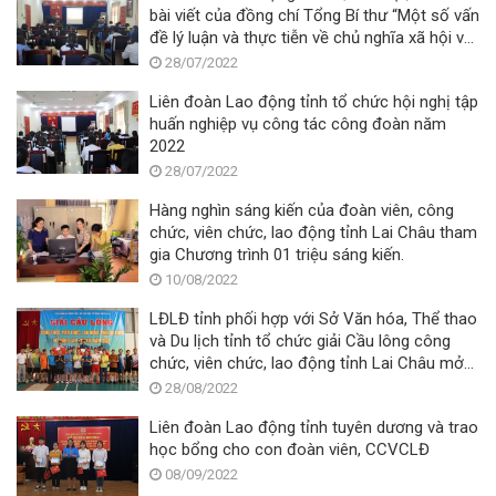
bài viết của đồng chí Tổng Bí thư “Một số vấn
đề lý luận và thực tiễn về chủ nghĩa xã hội và
con đường đi lên chủ nghĩa xã hội ở Việt
28/07/2022
Nam”
Liên đoàn Lao động tỉnh tổ chức hội nghị tập
huấn nghiệp vụ công tác công đoàn năm
2022
28/07/2022
Hàng nghìn sáng kiến của đoàn viên, công
chức, viên chức, lao động tỉnh Lai Châu tham
gia Chương trình 01 triệu sáng kiến.
10/08/2022
LĐLĐ tỉnh phối hợp với Sở Văn hóa, Thể thao
và Du lịch tỉnh tổ chức giải Cầu lông công
chức, viên chức, lao động tỉnh Lai Châu mở
rộng lần thứ XIX, năm 2022 – Tranh cúp Ba
28/08/2022
Sao
Liên đoàn Lao động tỉnh tuyên dương và trao
học bổng cho con đoàn viên, CCVCLĐ
08/09/2022