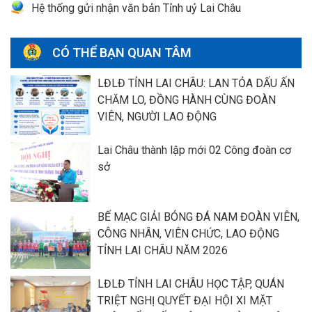
Hệ thống gửi nhận văn bản Tỉnh uỷ Lai Châu
CÓ THỂ BẠN QUAN TÂM
LĐLĐ TỈNH LAI CHÂU: LAN TỎA DẤU ẤN
CHĂM LO, ĐỒNG HÀNH CÙNG ĐOÀN
VIÊN, NGƯỜI LAO ĐỘNG
Lai Châu thành lập mới 02 Công đoàn cơ
sở
BẾ MẠC GIẢI BÓNG ĐÁ NAM ĐOÀN VIÊN,
CÔNG NHÂN, VIÊN CHỨC, LAO ĐỘNG
TỈNH LAI CHÂU NĂM 2026
LĐLĐ TỈNH LAI CHÂU HỌC TẬP, QUÁN
TRIỆT NGHỊ QUYẾT ĐẠI HỘI XI MẶT