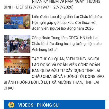
NHÂN KỶ NIỆM 79 NĂM NGÀY THƯƠNG
BINH - LIỆT SĨ (27/7/1947 – 27/7/2026)
Liên đoàn Lao động tỉnh Lai Châu tổ chức
Hội nghị gặp gỡ, tiếp xúc, đối thoại với
đoàn viên, người lao động năm 2026
Công đoàn Trung tâm GDTX-HN tỉnh Lai
Châu tổ chức dâng hương tưởng niệm các
Anh hùng liệt sĩ
TẬP THỂ CƠ QUAN, VIÊN CHỨC, NGƯỜI
LAO ĐỘNG VÀ ĐOÀN VIÊN CÔNG ĐOÀN
BAN QLDA ĐẦU TƯ XÂY DỰNG TỈNH LAI
CHÂU CHIA SẺ VÀ HƯỚNG TỚI ĐỒNG BÀO
BỊ ẢNH HƯỞNG BỞI LŨ LỤT XÃ MƯỜNG THAN, TỈNH LAI
CHÂU.
VIDEOS - PHÓNG SỰ