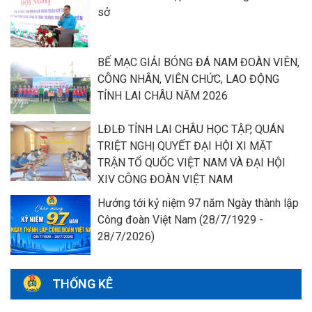
sở
BẾ MẠC GIẢI BÓNG ĐÁ NAM ĐOÀN VIÊN,
CÔNG NHÂN, VIÊN CHỨC, LAO ĐỘNG
TỈNH LAI CHÂU NĂM 2026
LĐLĐ TỈNH LAI CHÂU HỌC TẬP, QUÁN
TRIỆT NGHỊ QUYẾT ĐẠI HỘI XI MẶT
TRẬN TỔ QUỐC VIỆT NAM VÀ ĐẠI HỘI
XIV CÔNG ĐOÀN VIỆT NAM
Hướng tới kỷ niệm 97 năm Ngày thành lập
Công đoàn Việt Nam (28/7/1929 -
28/7/2026)
THỐNG KÊ