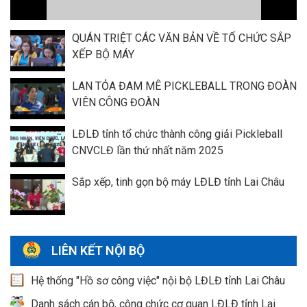
QUÁN TRIỆT CÁC VĂN BẢN VỀ TỔ CHỨC SẮP
XẾP BỘ MÁY
LAN TỎA ĐAM MÊ PICKLEBALL TRONG ĐOÀN
VIÊN CÔNG ĐOÀN
LĐLĐ tỉnh tổ chức thành công giải Pickleball
CNVCLĐ lần thứ nhất năm 2025
Sắp xếp, tinh gọn bộ máy LĐLĐ tỉnh Lai Châu
LIÊN KẾT NỘI BỘ
Hệ thống "Hồ sơ công việc" nội bộ LĐLĐ tỉnh Lai Châu
Danh sách cán bộ, công chức cơ quan LĐLĐ tỉnh Lai