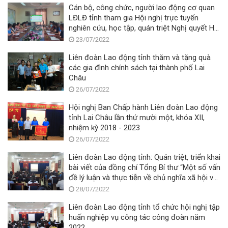
Cán bộ, công chức, người lao động cơ quan
LĐLĐ tỉnh tham gia Hội nghị trực tuyến
nghiên cứu, học tập, quán triệt Nghị quyết Hội
nghị lần thứ năm Ban Chấp hành Trung ương
23/07/2022
Đảng khóa XIII
Liên đoàn Lao động tỉnh thăm và tặng quà
các gia đình chính sách tại thành phố Lai
Châu
26/07/2022
Hội nghị Ban Chấp hành Liên đoàn Lao động
tỉnh Lai Châu lần thứ mười một, khóa XII,
nhiệm kỳ 2018 - 2023
26/07/2022
Liên đoàn Lao động tỉnh: Quán triệt, triển khai
bài viết của đồng chí Tổng Bí thư “Một số vấn
đề lý luận và thực tiễn về chủ nghĩa xã hội và
con đường đi lên chủ nghĩa xã hội ở Việt
28/07/2022
Nam”
Liên đoàn Lao động tỉnh tổ chức hội nghị tập
huấn nghiệp vụ công tác công đoàn năm
2022