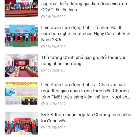
gặp mặt, biểu dương gia đình đoàn viên, nữ
CCVCLĐ tiêu biểu
24/06/2022
Liên đoàn Lao động tỉnh: Tổ chức Hội thi
cắm hoa nghệ thuật nhân Ngày Gia đình Việt
Nam 28/6
23/06/2022
Thủ tướng Chính phủ gặp gỡ, đối thoại với
công nhân lao động
12/06/2022
Liên đoàn Lao động tỉnh Lai Châu với các
mốc thời gian quan trọng thực hiện Chương
trình " Một triệu sáng kiến- nỗ lực - vượt khó
- sáng tạo, quyết tâm chiến thắng đại dịch
01/06/2022
Covid -19"
Ký kết thỏa thuận hợp tác Chương trình phúc
lợi đoàn viên
17/05/2022