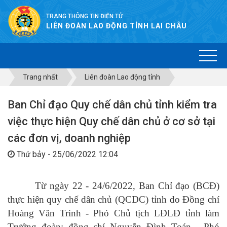
TRANG THÔNG TIN ĐIỆN TỬ
LIÊN ĐOÀN LAO ĐỘNG TỈNH LAI CHÂU
Trang nhất
Liên đoàn Lao động tỉnh
Ban Chỉ đạo Quy chế dân chủ tỉnh kiểm tra
việc thực hiện Quy chế dân chủ ở cơ sở tại
các đơn vị, doanh nghiệp
Thứ bảy - 25/06/2022 12:04
Từ ngày 22 - 24/6/2022, Ban Chỉ đạo (BCĐ)
thực hiện quy chế dân chủ (QCDC) tỉnh do Đồng chí
Hoàng Văn Trinh - Phó Chủ tịch LĐLĐ tỉnh làm
Trưởng đoàn; đồng chí Nguyễn Đình Toán - Phó