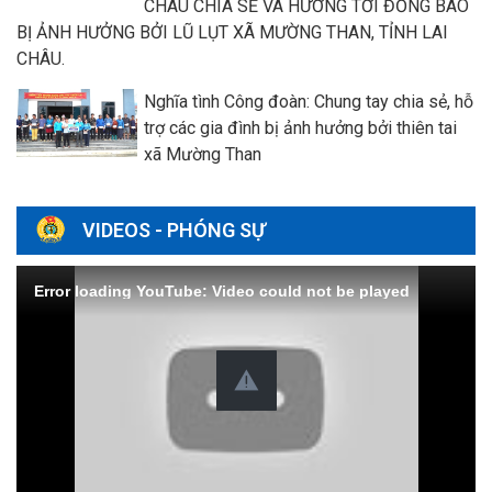
CHÂU CHIA SẺ VÀ HƯỚNG TỚI ĐỒNG BÀO
BỊ ẢNH HƯỞNG BỞI LŨ LỤT XÃ MƯỜNG THAN, TỈNH LAI
CHÂU.
Nghĩa tình Công đoàn: Chung tay chia sẻ, hỗ
trợ các gia đình bị ảnh hưởng bởi thiên tai
xã Mường Than
VIDEOS - PHÓNG SỰ
Error loading YouTube: Video could not be played