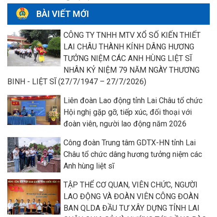
BÀI VIẾT MỚI
CÔNG TY TNHH MTV XỔ SỐ KIẾN THIẾT
LAI CHÂU THÀNH KÍNH DÂNG HƯƠNG
TƯỞNG NIỆM CÁC ANH HÙNG LIỆT SĨ
NHÂN KỶ NIỆM 79 NĂM NGÀY THƯƠNG
BINH - LIỆT SĨ (27/7/1947 – 27/7/2026)
Liên đoàn Lao động tỉnh Lai Châu tổ chức
Hội nghị gặp gỡ, tiếp xúc, đối thoại với
đoàn viên, người lao động năm 2026
Công đoàn Trung tâm GDTX-HN tỉnh Lai
Châu tổ chức dâng hương tưởng niệm các
Anh hùng liệt sĩ
TẬP THỂ CƠ QUAN, VIÊN CHỨC, NGƯỜI
LAO ĐỘNG VÀ ĐOÀN VIÊN CÔNG ĐOÀN
BAN QLDA ĐẦU TƯ XÂY DỰNG TỈNH LAI