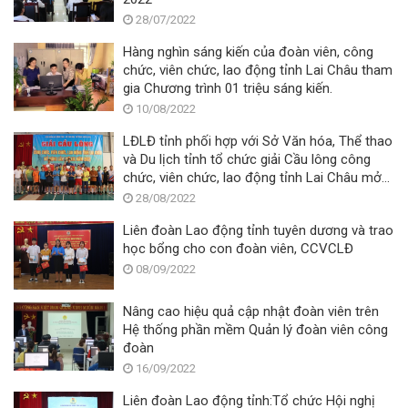
28/07/2022
Hàng nghìn sáng kiến của đoàn viên, công
chức, viên chức, lao động tỉnh Lai Châu tham
gia Chương trình 01 triệu sáng kiến.
10/08/2022
LĐLĐ tỉnh phối hợp với Sở Văn hóa, Thể thao
và Du lịch tỉnh tổ chức giải Cầu lông công
chức, viên chức, lao động tỉnh Lai Châu mở
rộng lần thứ XIX, năm 2022 – Tranh cúp Ba
28/08/2022
Sao
Liên đoàn Lao động tỉnh tuyên dương và trao
học bổng cho con đoàn viên, CCVCLĐ
08/09/2022
Nâng cao hiệu quả cập nhật đoàn viên trên
Hệ thống phần mềm Quản lý đoàn viên công
đoàn
16/09/2022
Liên đoàn Lao động tỉnh:Tổ chức Hội nghị