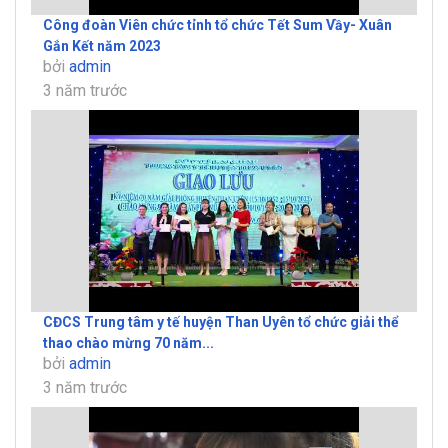
Công đoàn Viên chức tỉnh tổ chức Tết Sum Vầy- Xuân
Gắn Kết năm 2023
bởi
admin
3 năm trước
CĐCS Trung tâm y tế huyện Than Uyên tổ chức giải thể
thao chào mừng 70 năm...
bởi
admin
3 năm trước