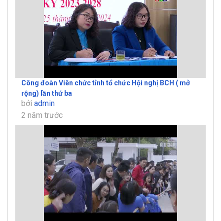
Công đoàn Viên chức tỉnh tổ chức Hội nghị BCH ( mở
rộng) lần thứ ba
bởi
admin
2 năm trước