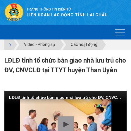
TRANG THÔNG TIN ĐIỆN TỬ
LIÊN ĐOÀN LAO ĐỘNG TỈNH LAI CHÂU
Video - Phóng sự
Các hoạt động
LĐLĐ tỉnh tổ chức bàn giao nhà lưu trú cho
ĐV, CNVCLĐ tại TTYT huyện Than Uyên
LĐLĐ tỉnh tổ chức bàn giao nhà lưu trú cho ĐV, CNVCLĐ tại TTYT huyện Than Uyên