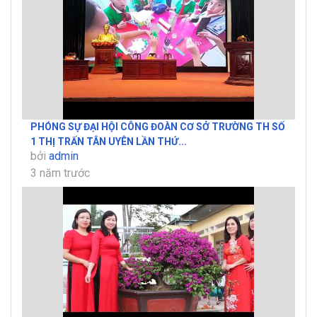
PHÓNG SỰ ĐẠI HỘI CÔNG ĐOÀN CƠ SỞ TRƯỜNG TH SỐ
1 THỊ TRẤN TÂN UYÊN LẦN THỨ...
bởi
admin
3 năm trước