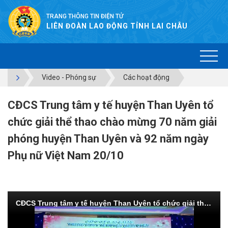
TRANG THÔNG TIN ĐIỆN TỬ
LIÊN ĐOÀN LAO ĐỘNG TỈNH LAI CHÂU
Video - Phóng sự
Các hoạt động
CĐCS Trung tâm y tế huyện Than Uyên tổ
chức giải thể thao chào mừng 70 năm giải
phóng huyện Than Uyên và 92 năm ngày
Phụ nữ Việt Nam 20/10
CĐCS Trung tâm y tế huyện Than Uyên tổ chức giải thể thao chào mừng 70 năm giải phóng huyện Than Uyên và 92 năm ngày Phụ nữ Việt Nam 20/10