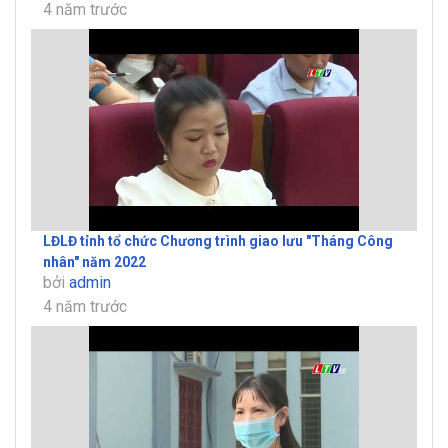
4 năm trước
LĐLĐ tỉnh tổ chức Chương trình giao lưu "Tháng Công
nhân" năm 2022
bởi
admin
4 năm trước