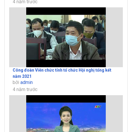
4 năm trước
Công đoàn Viên chức tỉnh tổ chức Hội nghị tổng kết
năm 2021
bởi
admin
4 năm trước