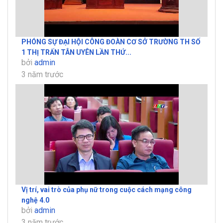
PHÓNG SỰ ĐẠI HỘI CÔNG ĐOÀN CƠ SỞ TRƯỜNG TH SỐ
1 THỊ TRẤN TÂN UYÊN LẦN THỨ...
bởi
admin
3 năm trước
Vị trí, vai trò của phụ nữ trong cuộc cách mạng công
nghệ 4.0
bởi
admin
3 năm trước