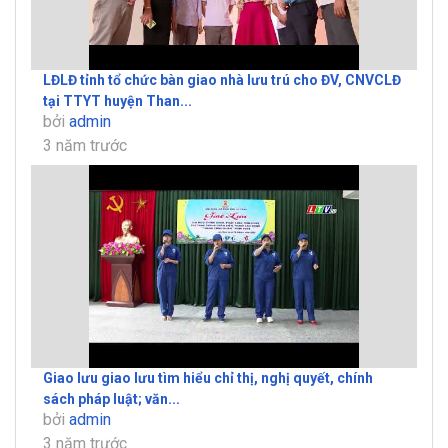
LĐLĐ tỉnh tổ chức bàn giao nhà lưu trú cho ĐV, CNVCLĐ
tại TTYT huyện Than...
bởi
admin
3 năm trước
Giao lưu giao lưu tìm hiểu chỉ thị, nghị quyết, chính
sách pháp luật; văn...
bởi
admin
3 năm trước