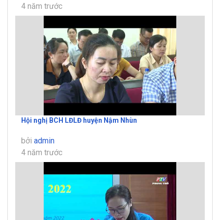
4 năm trước
Hội nghị BCH LĐLĐ huyện Nậm Nhùn
bởi
admin
4 năm trước