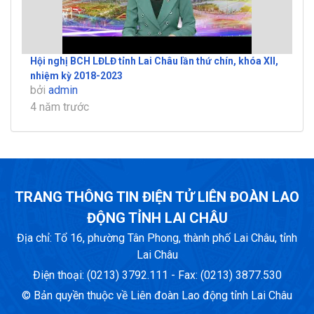
Hội nghị BCH LĐLĐ tỉnh Lai Châu lần thứ chín, khóa XII,
nhiệm kỳ 2018-2023
bởi
admin
4 năm trước
TRANG THÔNG TIN ĐIỆN TỬ LIÊN ĐOÀN LAO
ĐỘNG TỈNH LAI CHÂU
Địa chỉ: Tổ 16, phường Tân Phong, thành phố Lai Châu, tỉnh
Lai Châu
Điện thoại: (0213) 3792.111 - Fax: (0213) 3877.530
© Bản quyền thuộc về Liên đoàn Lao động tỉnh Lai Châu