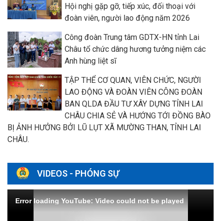
Hội nghị gặp gỡ, tiếp xúc, đối thoại với
đoàn viên, người lao động năm 2026
Công đoàn Trung tâm GDTX-HN tỉnh Lai
Châu tổ chức dâng hương tưởng niệm các
Anh hùng liệt sĩ
TẬP THỂ CƠ QUAN, VIÊN CHỨC, NGƯỜI
LAO ĐỘNG VÀ ĐOÀN VIÊN CÔNG ĐOÀN
BAN QLDA ĐẦU TƯ XÂY DỰNG TỈNH LAI
CHÂU CHIA SẺ VÀ HƯỚNG TỚI ĐỒNG BÀO
BỊ ẢNH HƯỞNG BỞI LŨ LỤT XÃ MƯỜNG THAN, TỈNH LAI
CHÂU.
VIDEOS - PHÓNG SỰ
Error loading YouTube: Video could not be played