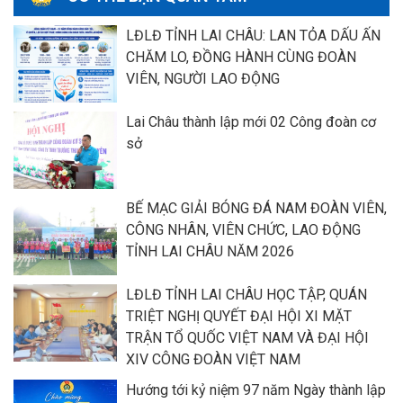
LĐLĐ TỈNH LAI CHÂU: LAN TỎA DẤU ẤN
CHĂM LO, ĐỒNG HÀNH CÙNG ĐOÀN
VIÊN, NGƯỜI LAO ĐỘNG
Lai Châu thành lập mới 02 Công đoàn cơ
sở
BẾ MẠC GIẢI BÓNG ĐÁ NAM ĐOÀN VIÊN,
CÔNG NHÂN, VIÊN CHỨC, LAO ĐỘNG
TỈNH LAI CHÂU NĂM 2026
LĐLĐ TỈNH LAI CHÂU HỌC TẬP, QUÁN
TRIỆT NGHỊ QUYẾT ĐẠI HỘI XI MẶT
TRẬN TỔ QUỐC VIỆT NAM VÀ ĐẠI HỘI
XIV CÔNG ĐOÀN VIỆT NAM
Hướng tới kỷ niệm 97 năm Ngày thành lập