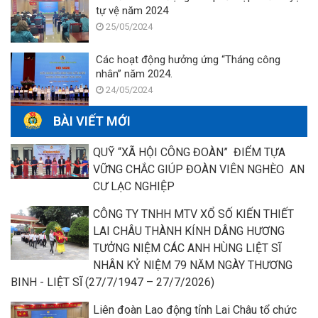
tự vệ năm 2024
25/05/2024
Các hoạt động hưởng ứng “Tháng công
nhân” năm 2024.
24/05/2024
BÀI VIẾT MỚI
QUỸ “XÃ HỘI CÔNG ĐOÀN” ĐIỂM TỰA
VỮNG CHẮC GIÚP ĐOÀN VIÊN NGHÈO AN
CƯ LẠC NGHIỆP
CÔNG TY TNHH MTV XỔ SỐ KIẾN THIẾT
LAI CHÂU THÀNH KÍNH DÂNG HƯƠNG
TƯỞNG NIỆM CÁC ANH HÙNG LIỆT SĨ
NHÂN KỶ NIỆM 79 NĂM NGÀY THƯƠNG
BINH - LIỆT SĨ (27/7/1947 – 27/7/2026)
Liên đoàn Lao động tỉnh Lai Châu tổ chức