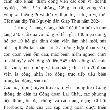
cảnh khó khăn; thăm động viên
các đơn vị, doanh
nghiệp, Đồn Biên phòng, Công an xã,
vùng sâu,
vùng xa biên giới và đơn vị thực hiện nhiệm vụ trực
Tết nhân dịp Tết Nguyên đán
Giáp Thìn
năm 202
4
.
Trong “Tháng Công nhân”
đã thăm hỏi và trao
tặng 240 suất quà với tổng số tiền gần 180 triệu đồng;
hỗ trợ 10 hộ gia đình đoàn viên làm nhà mới, sửa
nhà, bị thiên tai, thăm hỏi
57
trường hợp đoàn viên,
con đoàn viên ốm đau, mắc bệnh hiểm nghèo, chữa
trị dài ngày với tổng số tiền
545
triệu đồng;
tổ chức
tôn vinh
, biểu dương
và trao bằng khen cho 70 đoàn
viên là công nhân lao động trực tiếp tiêu biểu
trong lao động, sản xuất.
Các hoạt động tuyên truyền, truyền thông trên Cổng
thông tin điện tử Công đoàn Lai Châu, các phương
tiện thông tin đại chúng và các trang mạng xã hội
Facebook, Zalo của các cấp công đoàn được triển