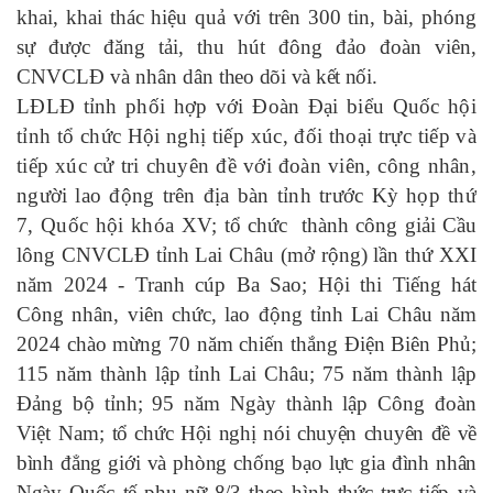
khai, khai thác hiệu quả với
trên 300 tin, bài, phóng
sự được đăng tải, thu hút đông đảo đoàn viên,
CNVCLĐ và nhân dân
theo dõi và kết nối.
LĐLĐ tỉnh phối hợp với Đoàn Đại biểu Quốc hội
tỉnh tổ chức Hội nghị tiếp xúc, đối thoại trực tiếp và
tiếp xúc cử tri chuyên đề với đoàn viên, công nhân,
người lao động trên địa bàn tỉnh trước Kỳ họp thứ
7, Quốc hội khóa XV;
tổ chức thành công giải Cầu
lông CNVCLĐ tỉnh Lai Châu (mở rộng) lần thứ XXI
năm 2024 - Tranh cúp Ba Sao; Hội thi Tiếng hát
Công nhân, viên chức, lao động tỉnh Lai Châu năm
2024
chào mừng 70 năm chiến thắng Điện Biên Phủ;
115 năm thành lập tỉnh Lai Châu; 75 năm thành lập
Đảng bộ tỉnh; 95 năm Ngày thành lập Công đoàn
Việt Nam;
tổ chức
Hội nghị nói chuyện chuyên đề về
bình đẳng giới và phòng chống bạo lực gia đình nhân
Ngày Quốc tế phụ nữ 8/3 theo hình thức trực tiếp và