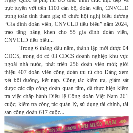
trực tuyến với trên 1100 cán bộ, đoàn viên, CNVCLĐ
trong toàn tỉnh tham gia;
tổ chức hội nghị biểu dương
“Gia đình đoàn viên, CNVCLĐ tiêu biểu” năm 2024,
trao tặng bằng khen cho 55 gia đình đoàn viên,
CNVCLĐ tiêu biểu...
Trong 6 tháng đầu năm, thành lập mới được 0
4
CĐCS, trong đó có 0
3
CĐCS doanh nghiệp khu vực
ngoài nhà nước, phát triển 256 đoàn viên mới;
giới
thiệu 407 đoàn viên công đoàn ưu tú cho Đảng xem
xét bồi dưỡng, kết nạp. Công tác kiểm tra, giám sát
được các cấp công đoàn quan tâm,
đã thực hiện kiểm
tra việc chấp hành Điều lệ Công đoàn Việt Nam
261
cuộc; k
iểm tra công tác quản lý, sử dụng tài chính, tài
sản công đoàn
617
cuộc...