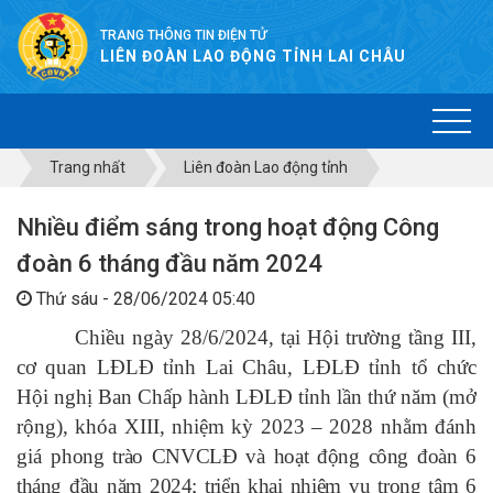
TRANG THÔNG TIN ĐIỆN TỬ
LIÊN ĐOÀN LAO ĐỘNG TỈNH LAI CHÂU
Trang nhất
Liên đoàn Lao động tỉnh
Nhiều điểm sáng trong hoạt động Công
đoàn 6 tháng đầu năm 2024
Thứ sáu - 28/06/2024 05:40
Chiều ngày 28/6/2024, tại Hội trường tầng III,
cơ quan LĐLĐ tỉnh Lai Châu, LĐLĐ tỉnh tổ chức
Hội nghị Ban Chấp hành LĐLĐ tỉnh lần thứ năm (mở
rộng), khóa XIII, nhiệm kỳ 2023 – 2028 nhằm đánh
giá
phong trào CNVCLĐ và hoạt động công đoàn
6
tháng đầu năm 2024
; triển khai nhiệm vụ trọng tâm
6