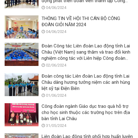
động phát triển đoàn viên thành lập Công
đoàn cơ sở, nhân dịp Tháng Công nhân năm
04/06/2024
2024
THÔNG TIN VỀ HỘI THI CÁN BỘ CÔNG
ĐOÀN GIỎI NĂM 2024
04/06/2024
Đoàn Công tác Liên đoàn Lao động tỉnh Lai
Châu (Việt Nam) sang thăm và trao đổi kinh
nghiệm công tác với Liên hiệp Công đoàn
tỉnh Bò Kẹo (Lào)
02/06/2024
Đoàn công tác Liên đoàn Lao động tỉnh Lai
Châu dâng hương tưởng niệm các anh hùng
liệt sỹ tại Điện Biên
01/06/2024
Công đoàn ngành Giáo dục trao quà hỗ trợ
cho học sinh thuộc các trường học trên địa
bàn tỉnh Lai Châu
31/05/2024
Liên đoàn Lao động tỉnh phối hợp huấn luyện