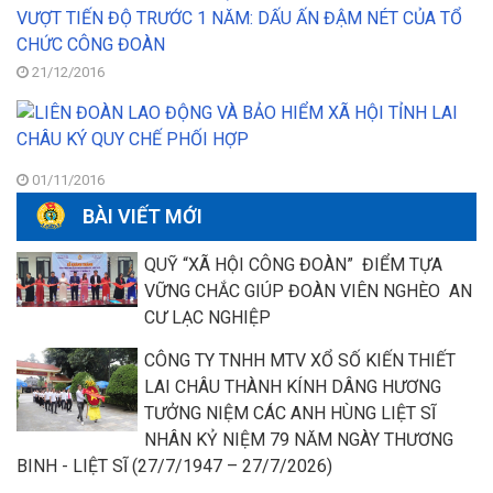
T
m
c
T
8
C
Đ
đ
n
21/12/2016
LA
vi
C
vư
LI
H
4
Đ
T
kế
L
V
h
Đ
01/11/2016
T
n
V
Đ
2
BÀI VIẾT MỚI
B
T
H
1
QUỸ “XÃ HỘI CÔNG ĐOÀN” ĐIỂM TỰA
X
N
H
VỮNG CHẮC GIÚP ĐOÀN VIÊN NGHÈO AN
D
T
CƯ LẠC NGHIỆP
Ấ
LA
Đ
C
CÔNG TY TNHH MTV XỔ SỐ KIẾN THIẾT
N
K
LAI CHÂU THÀNH KÍNH DÂNG HƯƠNG
C
Q
T
TƯỞNG NIỆM CÁC ANH HÙNG LIỆT SĨ
C
C
NHÂN KỶ NIỆM 79 NĂM NGÀY THƯƠNG
P
C
H
BINH - LIỆT SĨ (27/7/1947 – 27/7/2026)
Đ