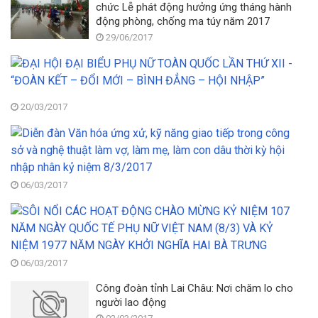
chức Lễ phát động hưởng ứng tháng hành
động phòng, chống ma túy năm 2017
29/06/2017
Đ
H
Đ
B
20/03/2017
P
Di
N
đ
T
V
Q
h
L
06/03/2017
ứ
T
xử
XI
S
kỹ
-
N
n
“
C
gi
K
H
ti
–
06/03/2017
Đ
tr
Đ
C
Công đoàn tỉnh Lai Châu: Nơi chăm lo cho
c
M
M
người lao động
s
–
K
và