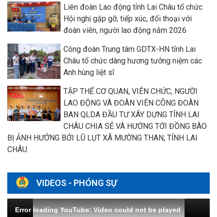
Liên đoàn Lao động tỉnh Lai Châu tổ chức
Hội nghị gặp gỡ, tiếp xúc, đối thoại với
đoàn viên, người lao động năm 2026
Công đoàn Trung tâm GDTX-HN tỉnh Lai
Châu tổ chức dâng hương tưởng niệm các
Anh hùng liệt sĩ
TẬP THỂ CƠ QUAN, VIÊN CHỨC, NGƯỜI
LAO ĐỘNG VÀ ĐOÀN VIÊN CÔNG ĐOÀN
BAN QLDA ĐẦU TƯ XÂY DỰNG TỈNH LAI
CHÂU CHIA SẺ VÀ HƯỚNG TỚI ĐỒNG BÀO
BỊ ẢNH HƯỞNG BỞI LŨ LỤT XÃ MƯỜNG THAN, TỈNH LAI
CHÂU.
VIDEOS - PHÓNG SỰ
Error loading YouTube: Video could not be played