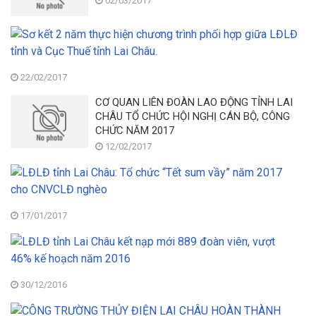
B
02/03/2017
N
n
Đ
1
th
–
S
N
l
H
kế
N
vợ
N
2
Q
l
n
T
22/02/2017
m
th
P
l
CƠ QUAN LIÊN ĐOÀN LAO ĐỘNG TỈNH LAI
hi
N
c
CHÂU TỔ CHỨC HỘI NGHỊ CÁN BỘ, CÔNG
c
V
d
CHỨC NĂM 2017
tr
N
th
ph
(8
12/02/2017
kỳ
h
V
hộ
L
gi
K
n
tỉ
L
N
n
La
tỉ
1
kỷ
Ch
17/01/2017
và
N
n
T
C
N
8/
L
c
T
K
tỉ
“T
tỉ
N
La
s
La
H
C
vầ
30/12/2016
Ch
B
kế
n
T
C
n
2