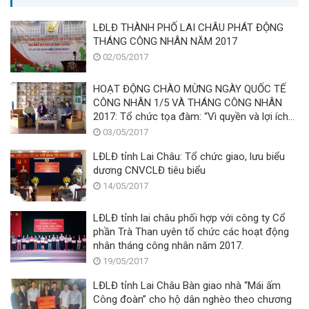
LĐLĐ THÀNH PHỐ LAI CHÂU PHÁT ĐỘNG
THÁNG CÔNG NHÂN NĂM 2017
02/05/2017
HOẠT ĐỘNG CHÀO MỪNG NGÀY QUỐC TẾ
CÔNG NHÂN 1/5 VÀ THÁNG CÔNG NHÂN
2017: Tổ chức tọa đàm: “Vì quyền và lợi ích
chính đáng của người lao động”
03/05/2017
LĐLĐ tỉnh Lai Châu: Tổ chức giao, lưu biểu
dương CNVCLĐ tiêu biểu
14/05/2017
LĐLĐ tỉnh lai châu phối hợp với công ty Cổ
phần Trà Than uyên tổ chức các hoạt động
nhân tháng công nhân năm 2017.
19/05/2017
LĐLĐ tỉnh Lai Châu Bàn giao nhà “Mái ấm
Công đoàn” cho hộ dân nghèo theo chương