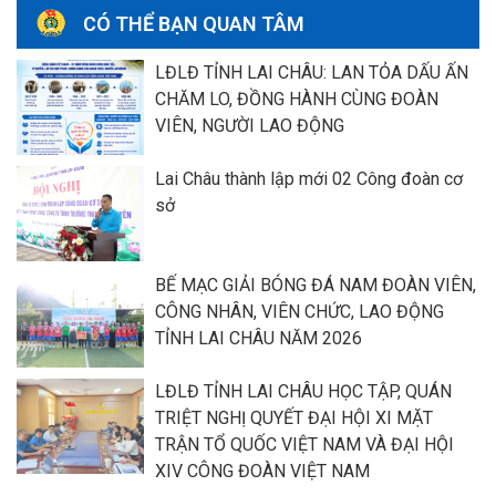
CÓ THỂ BẠN QUAN TÂM
LĐLĐ TỈNH LAI CHÂU: LAN TỎA DẤU ẤN
CHĂM LO, ĐỒNG HÀNH CÙNG ĐOÀN
VIÊN, NGƯỜI LAO ĐỘNG
Lai Châu thành lập mới 02 Công đoàn cơ
sở
BẾ MẠC GIẢI BÓNG ĐÁ NAM ĐOÀN VIÊN,
CÔNG NHÂN, VIÊN CHỨC, LAO ĐỘNG
TỈNH LAI CHÂU NĂM 2026
LĐLĐ TỈNH LAI CHÂU HỌC TẬP, QUÁN
TRIỆT NGHỊ QUYẾT ĐẠI HỘI XI MẶT
TRẬN TỔ QUỐC VIỆT NAM VÀ ĐẠI HỘI
XIV CÔNG ĐOÀN VIỆT NAM