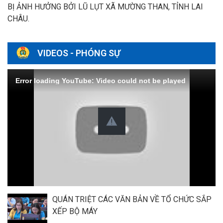
BỊ ẢNH HƯỞNG BỞI LŨ LỤT XÃ MƯỜNG THAN, TỈNH LAI
CHÂU.
VIDEOS - PHÓNG SỰ
Error loading YouTube: Video could not be played
QUÁN TRIỆT CÁC VĂN BẢN VỀ TỔ CHỨC SẮP
XẾP BỘ MÁY