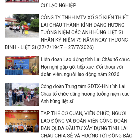
CƯ LẠC NGHIỆP
CÔNG TY TNHH MTV XỔ SỐ KIẾN THIẾT
LAI CHÂU THÀNH KÍNH DÂNG HƯƠNG
TƯỞNG NIỆM CÁC ANH HÙNG LIỆT SĨ
NHÂN KỶ NIỆM 79 NĂM NGÀY THƯƠNG
BINH - LIỆT SĨ (27/7/1947 – 27/7/2026)
Liên đoàn Lao động tỉnh Lai Châu tổ chức
Hội nghị gặp gỡ, tiếp xúc, đối thoại với
đoàn viên, người lao động năm 2026
Công đoàn Trung tâm GDTX-HN tỉnh Lai
Châu tổ chức dâng hương tưởng niệm các
Anh hùng liệt sĩ
TẬP THỂ CƠ QUAN, VIÊN CHỨC, NGƯỜI
LAO ĐỘNG VÀ ĐOÀN VIÊN CÔNG ĐOÀN
BAN QLDA ĐẦU TƯ XÂY DỰNG TỈNH LAI
CHÂU CHIA SẺ VÀ HƯỚNG TỚI ĐỒNG BÀO