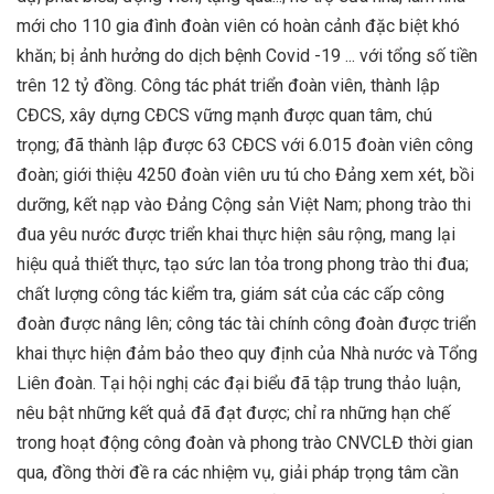
mới cho 110 gia đình đoàn viên có hoàn cảnh đặc biệt khó
khăn; bị ảnh hưởng do dịch bệnh Covid -19 ... với tổng số tiền
trên 12 tỷ đồng. Công tác phát triển đoàn viên, thành lập
CĐCS, xây dựng CĐCS vững mạnh được quan tâm, chú
trọng; đã thành lập được 63 CĐCS với 6.015 đoàn viên công
đoàn; giới thiệu 4250 đoàn viên ưu tú cho Đảng xem xét, bồi
dưỡng, kết nạp vào Đảng Cộng sản Việt Nam; phong trào thi
đua yêu nước được triển khai thực hiện sâu rộng, mang lại
hiệu quả thiết thực, tạo sức lan tỏa trong phong trào thi đua;
chất lượng công tác kiểm tra, giám sát của các cấp công
đoàn được nâng lên; công tác tài chính công đoàn được triển
khai thực hiện đảm bảo theo quy định của Nhà nước và Tổng
Liên đoàn. Tại hội nghị các đại biểu đã tập trung thảo luận,
nêu bật những kết quả đã đạt được; chỉ ra những hạn chế
trong hoạt động công đoàn và phong trào CNVCLĐ thời gian
qua, đồng thời đề ra các nhiệm vụ, giải pháp trọng tâm cần