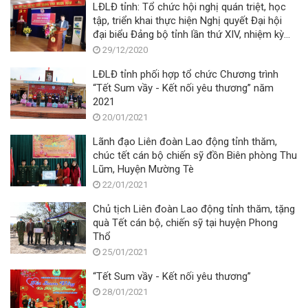
LĐLĐ tỉnh: Tổ chức hội nghị quán triệt, học
tập, triển khai thực hiện Nghị quyết Đại hội
đại biểu Đảng bộ tỉnh lần thứ XIV, nhiệm kỳ
2020 - 2025
29/12/2020
LĐLĐ tỉnh phối hợp tổ chức Chương trình
“Tết Sum vầy - Kết nối yêu thương” năm
2021
20/01/2021
Lãnh đạo Liên đoàn Lao động tỉnh thăm,
chúc tết cán bộ chiến sỹ đồn Biên phòng Thu
Lũm, Huyện Mường Tè
22/01/2021
Chủ tịch Liên đoàn Lao động tỉnh thăm, tặng
quà Tết cán bộ, chiến sỹ tại huyện Phong
Thổ
25/01/2021
“Tết Sum vầy - Kết nối yêu thương”
28/01/2021