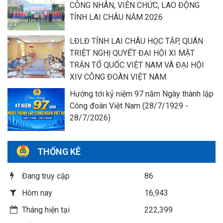
CÔNG NHÂN, VIÊN CHỨC, LAO ĐỘNG
TỈNH LAI CHÂU NĂM 2026
LĐLĐ TỈNH LAI CHÂU HỌC TẬP, QUÁN
TRIỆT NGHỊ QUYẾT ĐẠI HỘI XI MẶT
TRẬN TỔ QUỐC VIỆT NAM VÀ ĐẠI HỘI
XIV CÔNG ĐOÀN VIỆT NAM
Hướng tới kỷ niệm 97 năm Ngày thành lập
Công đoàn Việt Nam (28/7/1929 -
28/7/2026)
THỐNG KÊ
Đang truy cập
86
Hôm nay
16,943
Tháng hiện tại
222,399