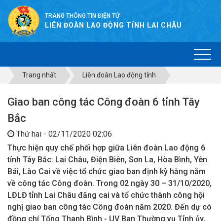
TRANG THÔNG TIN ĐIỆN TỬ
LIÊN ĐOÀN LAO ĐỘNG TỈNH LAI CHÂU
Trang nhất
Liên đoàn Lao động tỉnh
Giao ban công tác Công đoàn 6 tỉnh Tây
Bắc
Thứ hai - 02/11/2020 02:06
Thực hiện quy chế phối hợp giữa Liên đoàn Lao động 6
tỉnh Tây Bắc: Lai Châu, Điện Biên, Sơn La, Hòa Bình, Yên
Bái, Lào Cai về việc tổ chức giao ban định kỳ hằng năm
về công tác Công đoàn. Trong 02 ngày 30 – 31/10/2020,
LĐLĐ tỉnh Lai Châu đăng cai và tổ chức thành công hội
nghị giao ban công tác Công đoàn năm 2020. Đến dự có
đồng chí Tống Thanh Bình - UV Ban Thường vụ Tỉnh ủy,