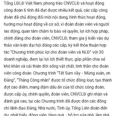
Tổng LĐLĐ Việt Nam; phong trào CNVCLĐ và hoạt động
công đoàn 6 tỉnh đã đạt được nhiều kết quả; các cấp công
đoàn đã chủ động đổi mới nội dung, hình thức hoạt động,
hướng mọi hoạt động về cơ sở, vì đoàn đoàn viên và người
lao động; quan tâm chăm lo bảo vệ quyền, lợi ích hợp pháp,
chính đáng cho đoàn viên, CNVCLĐ; tham gia ý kiến vào dự
thảo văn kiện đại hội đảng các cấp; ký kết thỏa thuận hợp
tác “Chương trình phúc lợi cho đoàn viên và NLĐ” với 30
doanh nghiệp, đem lại lợi ích thiết thực, góp phần chia sẻ
khó khăn và cải thiện đời sống vật chất, tinh thần cho đoàn
viên công đoàn. Chương trình “Tết Sum vầy - Mừng xuân, ơn
Đảng”, “Tháng Công nhân” được tổ chức đồng loạt, tạo thành
đợt cao điểm, mang đậm dấu ấn của tổ chức công đoàn;
được cấp ủy, chính quyền, đoàn viên, CNVCLĐ ghi nhận và
đánh giá cao, tại các Chương trình đã được đón các đồng
chí lãnh đạo Đảng, Nhà nước, Tỉnh ủy, Tổng Liên đoàn đến
dự, phát biểu, động viên, tặng quà...; hỗ trợ sửa nhà, làm nhà