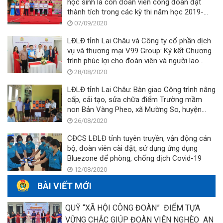
học sinh là con đoàn viên công đoàn đạt
thành tích trong các kỳ thi năm học 2019-
2020
07/09/2020
LĐLĐ tỉnh Lai Châu và Công ty cổ phần dịch
vụ và thương mại V99 Group: Ký kết Chương
trình phúc lợi cho đoàn viên và người lao
động
28/08/2020
LĐLĐ tỉnh Lai Châu: Bàn giao Công trình nâng
cấp, cải tạo, sửa chữa điểm Trường mầm
non Bản Vàng Pheo, xã Mường So, huyện
Phong Thổ trước thềm năm học mới 2020 -
26/08/2020
2021
CĐCS LĐLĐ tỉnh tuyên truyền, vận động cán
bộ, đoàn viên cài đặt, sử dụng ứng dụng
Bluezone để phòng, chống dịch Covid-19
12/08/2020
BÀI VIẾT MỚI
QUỸ “XÃ HỘI CÔNG ĐOÀN” ĐIỂM TỰA
VỮNG CHẮC GIÚP ĐOÀN VIÊN NGHÈO AN