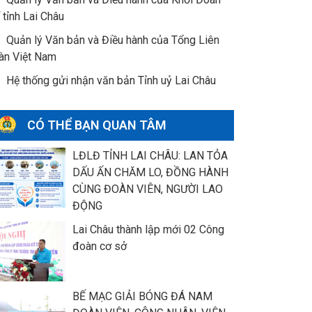
 tỉnh Lai Châu
Quản lý Văn bản và Điều hành của Tổng Liên
àn Việt Nam
Hệ thống gửi nhận văn bản Tỉnh uỷ Lai Châu
CÓ THỂ BẠN QUAN TÂM
LĐLĐ TỈNH LAI CHÂU: LAN TỎA
DẤU ẤN CHĂM LO, ĐỒNG HÀNH
CÙNG ĐOÀN VIÊN, NGƯỜI LAO
ĐỘNG
Lai Châu thành lập mới 02 Công
đoàn cơ sở
BẾ MẠC GIẢI BÓNG ĐÁ NAM