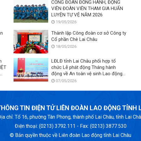
CÔNG ĐOÀN ĐỒNG HÀNH, ĐỘNG
VIÊN ĐOÀN VIÊN THAM GIA HUẤN
LUYỆN TỰ VỆ NĂM 2026
19/05/2026
ên
Thành lập Công đoàn cơ sở Công ty
Cổ phần Chè Lai Châu
18/05/2026
m
LĐLĐ tỉnh Lai Châu phối hợp tổ
IỆT
chức Lễ phát động Tháng hành
động về An toàn vệ sinh Lao động
năm 2026
07/05/2026
HÔNG TIN ĐIỆN TỬ LIÊN ĐOÀN LAO ĐỘNG TỈNH 
ịa chỉ: Tổ 16, phường Tân Phong, thành phố Lai Châu, tỉnh Lai Ch
Điện thoại: (0213) 3792.111 - Fax: (0213) 3877.530
© Bản quyền thuộc về Liên đoàn Lao động tỉnh Lai Châu