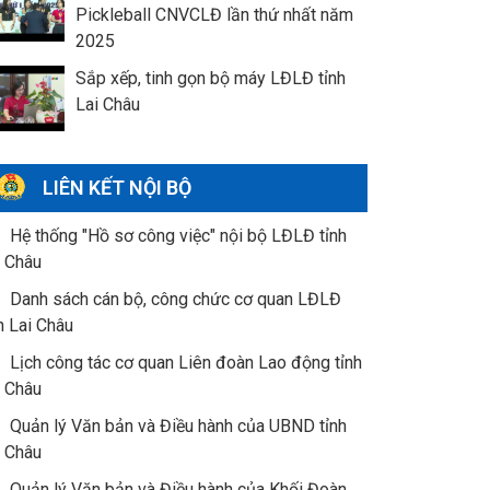
Pickleball CNVCLĐ lần thứ nhất năm
2025
Sắp xếp, tinh gọn bộ máy LĐLĐ tỉnh
Lai Châu
LIÊN KẾT NỘI BỘ
Hệ thống "Hồ sơ công việc" nội bộ LĐLĐ tỉnh
i Châu
Danh sách cán bộ, công chức cơ quan LĐLĐ
h Lai Châu
Lịch công tác cơ quan Liên đoàn Lao động tỉnh
i Châu
Quản lý Văn bản và Điều hành của UBND tỉnh
i Châu
Quản lý Văn bản và Điều hành của Khối Đoàn