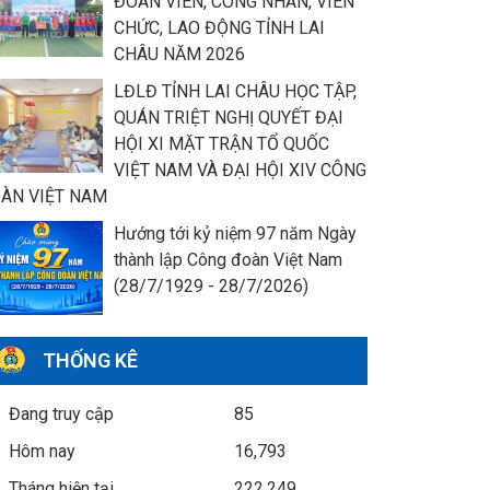
ĐOÀN VIÊN, CÔNG NHÂN, VIÊN
CHỨC, LAO ĐỘNG TỈNH LAI
CHÂU NĂM 2026
LĐLĐ TỈNH LAI CHÂU HỌC TẬP,
QUÁN TRIỆT NGHỊ QUYẾT ĐẠI
HỘI XI MẶT TRẬN TỔ QUỐC
VIỆT NAM VÀ ĐẠI HỘI XIV CÔNG
ÀN VIỆT NAM
Hướng tới kỷ niệm 97 năm Ngày
thành lập Công đoàn Việt Nam
(28/7/1929 - 28/7/2026)
THỐNG KÊ
Đang truy cập
85
Hôm nay
16,793
Tháng hiện tại
222,249