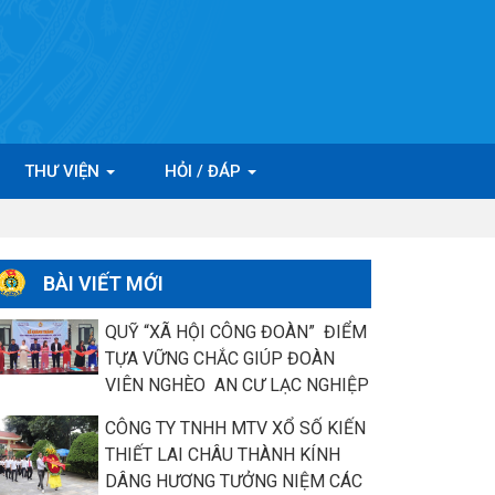
THƯ VIỆN
HỎI / ĐÁP
BÀI VIẾT MỚI
QUỸ “XÃ HỘI CÔNG ĐOÀN” ĐIỂM
TỰA VỮNG CHẮC GIÚP ĐOÀN
VIÊN NGHÈO AN CƯ LẠC NGHIỆP
CÔNG TY TNHH MTV XỔ SỐ KIẾN
THIẾT LAI CHÂU THÀNH KÍNH
DÂNG HƯƠNG TƯỞNG NIỆM CÁC