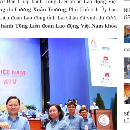
ử Ban Chấp hành Tổng Liên đoàn Lao động Việt
ng chí
Lương Xuân Trường
, Phó Chủ tịch Ủy ban
NI
 Liên đoàn Lao động tỉnh Lai Châu đã vinh dự được
(2
hành Tổng Liên đoàn Lao động Việt Nam khóa
độ
SẺ
LŨ