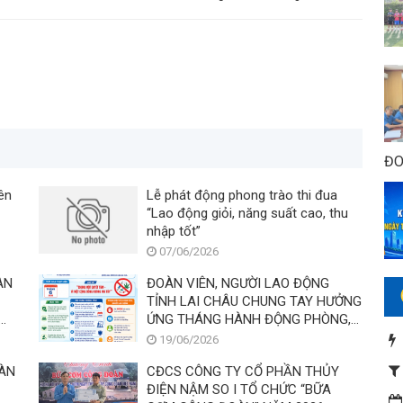
ĐO
ên
Lễ phát động phong trào thi đua
“Lao động giỏi, năng suất cao, thu
nhập tốt”
07/06/2026
ÀN
ĐOÀN VIÊN, NGƯỜI LAO ĐỘNG
TỈNH LAI CHÂU CHUNG TAY HƯỞNG
ỨNG THÁNG HÀNH ĐỘNG PHÒNG,
CHỐNG MA TÚY NĂM 2026
19/06/2026
OÀN
CĐCS CÔNG TY CỔ PHẦN THỦY
ĐIỆN NẬM SO I TỔ CHỨC “BỮA