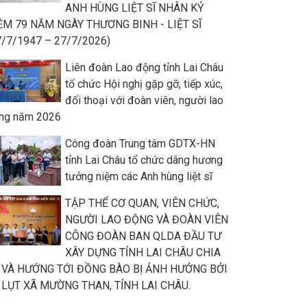
ANH HÙNG LIỆT SĨ NHÂN KỶ
ỆM 79 NĂM NGÀY THƯƠNG BINH - LIỆT SĨ
7/7/1947 – 27/7/2026)
Liên đoàn Lao động tỉnh Lai Châu
tổ chức Hội nghị gặp gỡ, tiếp xúc,
đối thoại với đoàn viên, người lao
ng năm 2026
Công đoàn Trung tâm GDTX-HN
tỉnh Lai Châu tổ chức dâng hương
tưởng niệm các Anh hùng liệt sĩ
TẬP THỂ CƠ QUAN, VIÊN CHỨC,
NGƯỜI LAO ĐỘNG VÀ ĐOÀN VIÊN
CÔNG ĐOÀN BAN QLDA ĐẦU TƯ
XÂY DỰNG TỈNH LAI CHÂU CHIA
 VÀ HƯỚNG TỚI ĐỒNG BÀO BỊ ẢNH HƯỞNG BỞI
 LỤT XÃ MƯỜNG THAN, TỈNH LAI CHÂU.