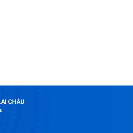
LAI CHÂU
âu