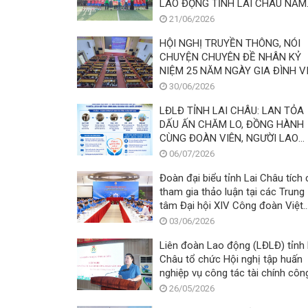
LAO ĐỘNG TỈNH LAI CHÂU NĂM
2026
21/06/2026
HỘI NGHỊ TRUYỀN THÔNG, NÓI
CHUYỆN CHUYÊN ĐỀ NHÂN KỶ
NIỆM 25 NĂM NGÀY GIA ĐÌNH V
NAM
30/06/2026
LĐLĐ TỈNH LAI CHÂU: LAN TỎA
DẤU ẤN CHĂM LO, ĐỒNG HÀNH
CÙNG ĐOÀN VIÊN, NGƯỜI LAO
ĐỘNG
06/07/2026
Đoàn đại biểu tỉnh Lai Châu tích
tham gia thảo luận tại các Trung
tâm Đại hội XIV Công đoàn Việt
Nam
03/06/2026
Liên đoàn Lao động (LĐLĐ) tỉnh 
Châu tổ chức Hội nghị tập huấn
nghiệp vụ công tác tài chính côn
đoàn năm 2026.
26/05/2026