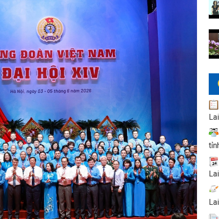
La
tỉn
La
La