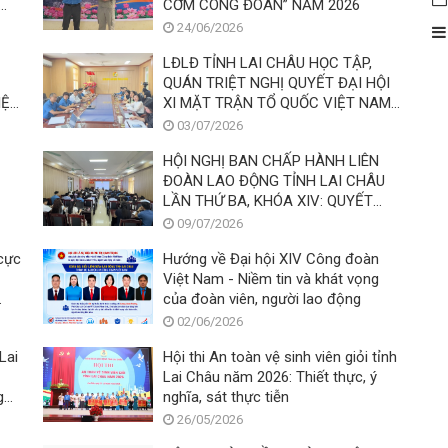
CƠM CÔNG ĐOÀN” NĂM 2026
24/06/2026
LĐLĐ TỈNH LAI CHÂU HỌC TẬP,
QUÁN TRIỆT NGHỊ QUYẾT ĐẠI HỘI
IỆT
XI MẶT TRẬN TỔ QUỐC VIỆT NAM
VÀ ĐẠI HỘI XIV CÔNG ĐOÀN VIỆT
03/07/2026
NAM
HỘI NGHỊ BAN CHẤP HÀNH LIÊN
ĐOÀN LAO ĐỘNG TỈNH LAI CHÂU
LẦN THỨ BA, KHÓA XIV: QUYẾT
TÂM THỰC HIỆN THẮNG LỢI NHIỆM
09/07/2026
VỤ NĂM 2026
 cực
Hướng về Đại hội XIV Công đoàn
Việt Nam - Niềm tin và khát vọng
của đoàn viên, người lao động
02/06/2026
Lai
Hội thi An toàn vệ sinh viên giỏi tỉnh
Lai Châu năm 2026: Thiết thực, ý
g
nghĩa, sát thực tiễn
26/05/2026