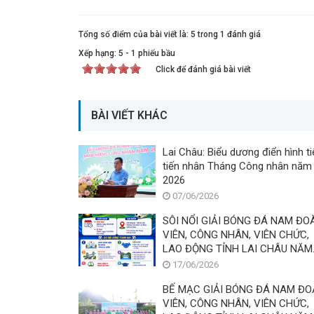
Tổng số điểm của bài viết là: 5 trong 1 đánh giá
Xếp hạng:
5
-
1
phiếu bầu
Click để đánh giá bài viết
BÀI VIẾT KHÁC
Lai Châu: Biểu dương điển hình ti
tiến nhân Tháng Công nhân năm
2026
07/06/2026
SÔI NỔI GIẢI BÓNG ĐÁ NAM ĐO
VIÊN, CÔNG NHÂN, VIÊN CHỨC,
LAO ĐỘNG TỈNH LAI CHÂU NĂM
2026
17/06/2026
BẾ MẠC GIẢI BÓNG ĐÁ NAM Đ
VIÊN, CÔNG NHÂN, VIÊN CHỨC,