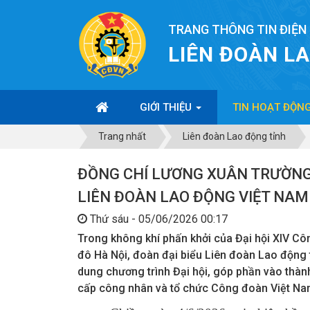
TRANG THÔNG TIN ĐIỆN
LIÊN ĐOÀN L
GIỚI THIỆU
TIN HOẠT ĐỘN
Trang nhất
Liên đoàn Lao động tỉnh
ĐỒNG CHÍ LƯƠNG XUÂN TRƯỜN
LIÊN ĐOÀN LAO ĐỘNG VIỆT NAM 
Thứ sáu - 05/06/2026 00:17
Trong không khí phấn khởi của Đại hội XIV Cô
đô Hà Nội, đoàn đại biểu Liên đoàn Lao động 
dung chương trình Đại hội, góp phần vào thành
cấp công nhân và tổ chức Công đoàn Việt Na