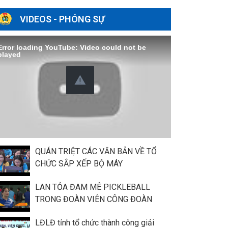
VIDEOS - PHÓNG SỰ
Error loading YouTube: Video could not be
played
QUÁN TRIỆT CÁC VĂN BẢN VỀ TỔ
CHỨC SẮP XẾP BỘ MÁY
LAN TỎA ĐAM MÊ PICKLEBALL
TRONG ĐOÀN VIÊN CÔNG ĐOÀN
LĐLĐ tỉnh tổ chức thành công giải