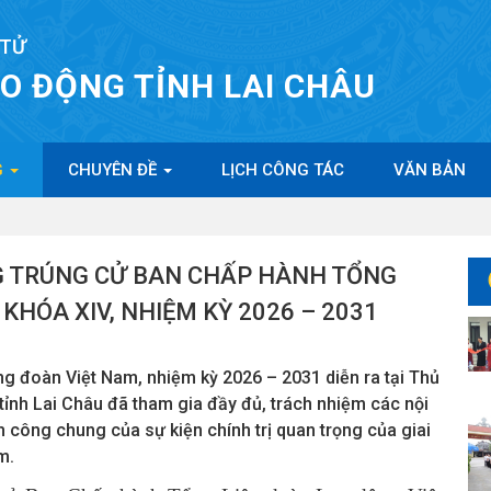
 TỬ
AO ĐỘNG TỈNH LAI CHÂU
G
CHUYÊN ĐỀ
LỊCH CÔNG TÁC
VĂN BẢN
G TRÚNG CỬ BAN CHẤP HÀNH TỔNG
KHÓA XIV, NHIỆM KỲ 2026 – 2031
ng đoàn Việt Nam, nhiệm kỳ 2026 – 2031 diễn ra tại Thủ
tỉnh Lai Châu đã tham gia đầy đủ, trách nhiệm các nội
 công chung của sự kiện chính trị quan trọng của giai
m.