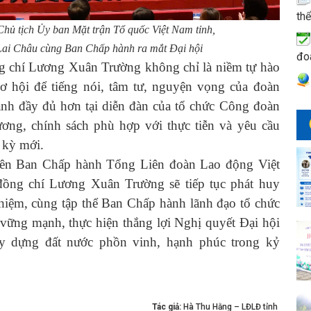
thể
ủ tịch Ủy ban Mặt trận Tổ quốc Việt Nam tỉnh,
 Lai Châu cùng Ban Chấp hành ra mắt Đại hội
đo
chí Lương Xuân Trường không chỉ là niềm tự hào
 hội để tiếng nói, tâm tư, nguyện vọng của đoàn
ánh đầy đủ hơn tại diễn đàn của tổ chức Công đoàn
ơng, chính sách phù hợp với thực tiễn và yêu cầu
i kỳ mới.
n Ban Chấp hành Tổng Liên đoàn Lao động Việt
ồng chí Lương Xuân Trường sẽ tiếp tục phát huy
nhiệm, cùng tập thể Ban Chấp hành lãnh đạo tổ chức
vững mạnh, thực hiện thắng lợi Nghị quyết Đại hội
 dựng đất nước phồn vinh, hạnh phúc trong kỷ
Tác giả:
Hà Thu Hằng – LĐLĐ tỉnh ​​​​​​​