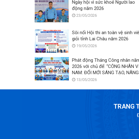
Ngày hội vì sức khoẻ Người lao
động năm 2026
23/05/2026
Sôi nổi Hội thi an toàn vệ sinh vi
giỏi tỉnh Lai Châu năm 2026
19/05/2026
Phát động Tháng Công nhân nă
2026 với chủ để: “CÔNG NHÂN V
NAM: ĐỔI MỚI SÁNG TẠO, NÂNG
CAO HIỆU SUẤT LAO ĐỘNG”
13/05/2026
TRANG T
Đ