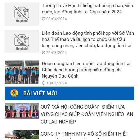
Thông tin về Hội thi tiếng hát công nhân, viên
chức, lao động tỉnh Lai Châu năm 2024
03/04/2024
Liên đoàn Lao động tỉnh phối hợp với Sở Văn
hoá Thể thao và Du lịch tổ chức Giải Cầu
lông công nhân, viên chức, lao động tỉnh Lai
Châu (mở rộng) lần thứ XXI năm 2024 -
22/03/2024
Tranh Cúp Ba Sao.
Đoàn công tác Liên đoàn Lao động tỉnh Lai
Châu dâng hương tưởng niệm đồng chí
Nguyễn Đức Cảnh
18/03/2024
BÀI VIẾT MỚI
QUỸ “XÃ HỘI CÔNG ĐOÀN” ĐIỂM TỰA
VỮNG CHẮC GIÚP ĐOÀN VIÊN NGHÈO AN
CƯ LẠC NGHIỆP
CÔNG TY TNHH MTV XỔ SỐ KIẾN THIẾT