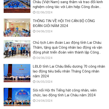
Châu (Việt Nam) sang thăm và trao đổi kinh
nghiệm công tác với Liên hiệp Công đoàn
tỉnh Bò Kẹo (Lào)
02/06/2024
THÔNG TIN VỀ HỘI THI CÁN BỘ CÔNG
ĐOÀN GIỎI NĂM 2024
04/06/2024
Chủ tịch Liên đoàn Lao động tỉnh Lai Châu:
Thăm, tặng quà Công nhân lao động và vận
động phát triển đoàn viên thành lập Công
đoàn cơ sở, nhân dịp Tháng Công nhân năm
04/06/2024
2024
LĐLĐ tỉnh Lai Châu Biểu dương 70 công nhân
lao động tiêu biểu nhân Tháng Công nhân
năm 2024
06/05/2024
Sôi nổi Hội thi Tiếng hát công nhân, viên
chức, lao động tỉnh Lai Châu năm 2024
24/04/2024