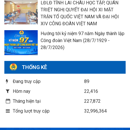
LĐLĐ TỈNH LAI CHÂU HỌC TẬP, QUÁN
TRIỆT NGHỊ QUYẾT ĐẠI HỘI XI MẶT
TRẬN TỔ QUỐC VIỆT NAM VÀ ĐẠI HỘI
XIV CÔNG ĐOÀN VIỆT NAM
Hướng tới kỷ niệm 97 năm Ngày thành lập
Công đoàn Việt Nam (28/7/1929 -
28/7/2026)
THỐNG KÊ
Đang truy cập
89
Hôm nay
22,416
Tháng hiện tại
227,872
Tổng lượt truy cập
32,996,364