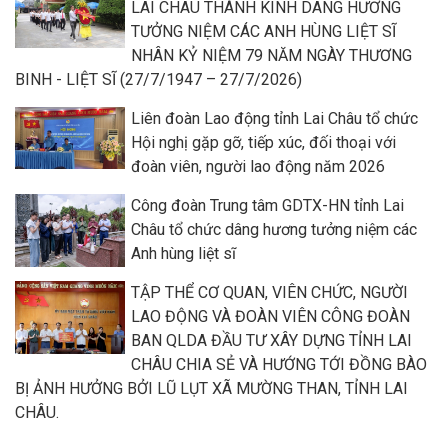
LAI CHÂU THÀNH KÍNH DÂNG HƯƠNG
TƯỞNG NIỆM CÁC ANH HÙNG LIỆT SĨ
NHÂN KỶ NIỆM 79 NĂM NGÀY THƯƠNG
BINH - LIỆT SĨ (27/7/1947 – 27/7/2026)
Liên đoàn Lao động tỉnh Lai Châu tổ chức
Hội nghị gặp gỡ, tiếp xúc, đối thoại với
đoàn viên, người lao động năm 2026
Công đoàn Trung tâm GDTX-HN tỉnh Lai
Châu tổ chức dâng hương tưởng niệm các
Anh hùng liệt sĩ
TẬP THỂ CƠ QUAN, VIÊN CHỨC, NGƯỜI
LAO ĐỘNG VÀ ĐOÀN VIÊN CÔNG ĐOÀN
BAN QLDA ĐẦU TƯ XÂY DỰNG TỈNH LAI
CHÂU CHIA SẺ VÀ HƯỚNG TỚI ĐỒNG BÀO
BỊ ẢNH HƯỞNG BỞI LŨ LỤT XÃ MƯỜNG THAN, TỈNH LAI
CHÂU.