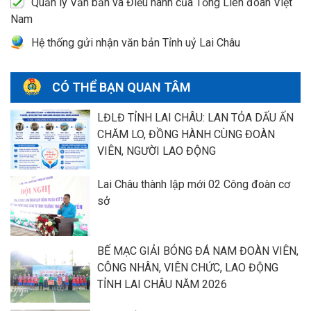
Quản lý Văn bản và Điều hành của Tổng Liên đoàn Việt
Nam
Hệ thống gửi nhận văn bản Tỉnh uỷ Lai Châu
CÓ THỂ BẠN QUAN TÂM
LĐLĐ TỈNH LAI CHÂU: LAN TỎA DẤU ẤN
CHĂM LO, ĐỒNG HÀNH CÙNG ĐOÀN
VIÊN, NGƯỜI LAO ĐỘNG
Lai Châu thành lập mới 02 Công đoàn cơ
sở
BẾ MẠC GIẢI BÓNG ĐÁ NAM ĐOÀN VIÊN,
CÔNG NHÂN, VIÊN CHỨC, LAO ĐỘNG
TỈNH LAI CHÂU NĂM 2026