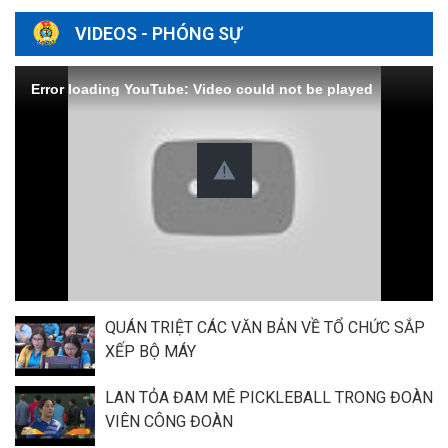
VIDEOS - PHÓNG SỰ
Error loading YouTube: Video could not be played
QUÁN TRIỆT CÁC VĂN BẢN VỀ TỔ CHỨC SẮP
XẾP BỘ MÁY
LAN TỎA ĐAM MÊ PICKLEBALL TRONG ĐOÀN
VIÊN CÔNG ĐOÀN