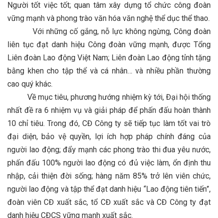
Người tốt việc tốt; quan tâm xây dựng tổ chức công đoàn
vững mạnh và phong trào văn hóa văn nghệ thể dục thể thao.
Với những cố gắng, nỗ lực không ngừng, Công đoàn
liên tục đạt danh hiệu Công đoàn vững mạnh, được Tổng
Liên đoàn Lao động Việt Nam; Liên đoàn Lao động tỉnh tặng
bằng khen cho tập thể và cá nhân… và nhiều phần thường
cao quý khác.
Về mục tiêu, phương hướng nhiệm kỳ tới, Đại hội thống
nhất đề ra 6 nhiệm vụ và giải pháp để phấn đấu hoàn thành
10 chỉ tiêu. Trong đó, CĐ Công ty sẽ tiếp tục làm tốt vai trò
đại diện, bảo vệ quyền, lợi ích hợp pháp chính đáng của
người lao động; đẩy mạnh các phong trào thi đua yêu nước,
phấn đấu 100% người lao động có đủ việc làm, ổn định thu
nhập, cải thiện đời sống; hàng năm 85% trở lên viên chức,
người lao động và tập thể đạt danh hiệu “Lao động tiên tiến”,
đoàn viên CĐ xuất sắc, tổ CĐ xuất sắc và CĐ Công ty đạt
danh hiệu CĐCS vững mạnh xuất sắc.