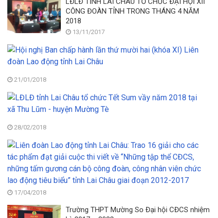
LĐLĐ TỈNH LAI CHÂU TỔ CHỨC ĐẠI HỘI XII
CÔNG ĐOÀN TỈNH TRONG THÁNG 4 NĂM
2018
13/11/2017
Hộ
ng
B
c
21/01/2018
h
L
lầ
tỉ
th
La
m
C
ha
28/02/2018
tổ
(k
Li
c
XI
đ
Tế
Li
L
S
đ
đ
vầ
L
tỉ
n
đ
17/04/2018
La
2
tỉ
Ch
tạ
La
Trường THPT Mường So Đại hội CĐCS nhiệm
Tr
xã
C