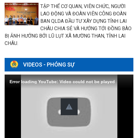
TẬP THỂ CƠ QUAN, VIÊN CHỨC, NGƯỜI
LAO ĐỘNG VÀ ĐOÀN VIÊN CÔNG ĐOÀN
BAN QLDA ĐẦU TƯ XÂY DỰNG TỈNH LAI
CHÂU CHIA SẺ VÀ HƯỚNG TỚI ĐỒNG BÀO
BỊ ẢNH HƯỞNG BỞI LŨ LỤT XÃ MƯỜNG THAN, TỈNH LAI
CHÂU.
VIDEOS - PHÓNG SỰ
Error loading YouTube: Video could not be played