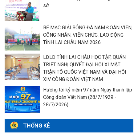
sở
BẾ MẠC GIẢI BÓNG ĐÁ NAM ĐOÀN VIÊN,
CÔNG NHÂN, VIÊN CHỨC, LAO ĐỘNG
TỈNH LAI CHÂU NĂM 2026
LĐLĐ TỈNH LAI CHÂU HỌC TẬP, QUÁN
TRIỆT NGHỊ QUYẾT ĐẠI HỘI XI MẶT
TRẬN TỔ QUỐC VIỆT NAM VÀ ĐẠI HỘI
XIV CÔNG ĐOÀN VIỆT NAM
Hướng tới kỷ niệm 97 năm Ngày thành lập
Công đoàn Việt Nam (28/7/1929 -
28/7/2026)
THỐNG KÊ