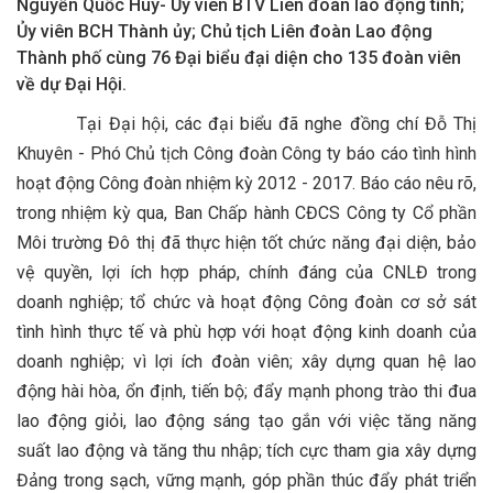
Nguyễn Quốc Huy- Ủy viên BTV Liên đoàn lao động tỉnh;
Ủy viên BCH Thành ủy; Chủ tịch Liên đoàn Lao động
Thành phố cùng 76 Đại biểu đại diện cho 135 đoàn viên
về dự Đại Hội.
Tại Đại hội, các đại biểu đã nghe đồng chí Đỗ Thị
Khuyên - Phó Chủ tịch Công đoàn Công ty báo cáo tình hình
hoạt động Công đoàn nhiệm kỳ 2012 - 2017. Báo cáo nêu rõ,
trong nhiệm kỳ qua, Ban Chấp hành CĐCS Công ty Cổ phần
Môi trường Đô thị đã thực hiện tốt chức năng đại diện, bảo
vệ quyền, lợi ích hợp pháp, chính đáng của CNLĐ trong
doanh nghiệp; tổ chức và hoạt động Công đoàn cơ sở sát
tình hình thực tế và phù hợp với hoạt động kinh doanh của
doanh nghiệp; vì lợi ích đoàn viên; xây dựng quan hệ lao
động hài hòa, ổn định, tiến bộ; đẩy mạnh phong trào thi đua
lao động giỏi, lao động sáng tạo gắn với việc tăng năng
suất lao động và tăng thu nhập; tích cực tham gia xây dựng
Đảng trong sạch, vững mạnh, góp phần thúc đẩy phát triển