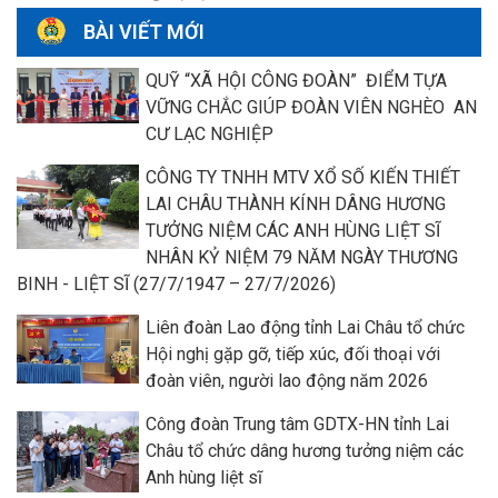
BÀI VIẾT MỚI
QUỸ “XÃ HỘI CÔNG ĐOÀN” ĐIỂM TỰA
VỮNG CHẮC GIÚP ĐOÀN VIÊN NGHÈO AN
CƯ LẠC NGHIỆP
CÔNG TY TNHH MTV XỔ SỐ KIẾN THIẾT
LAI CHÂU THÀNH KÍNH DÂNG HƯƠNG
TƯỞNG NIỆM CÁC ANH HÙNG LIỆT SĨ
NHÂN KỶ NIỆM 79 NĂM NGÀY THƯƠNG
BINH - LIỆT SĨ (27/7/1947 – 27/7/2026)
Liên đoàn Lao động tỉnh Lai Châu tổ chức
Hội nghị gặp gỡ, tiếp xúc, đối thoại với
đoàn viên, người lao động năm 2026
Công đoàn Trung tâm GDTX-HN tỉnh Lai
Châu tổ chức dâng hương tưởng niệm các
Anh hùng liệt sĩ