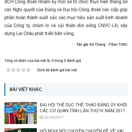
BCH Công đoàn nhiệm kỳ mới sẽ tổ chức thực hiện thắng lợi
các Nghị quyết của Đảng và Đại hội Công đoàn các cấp góp
phần hoàn thành xuất sắc các mục tiêu sản xuất kinh doanh
của Công ty, chăm lo và cải thiện đời sống CNVC-LĐ, xây
dựng Lai Châu phát triển bền vững.
Tác giả:
Đỗ Chang - P.Ban TGNC
Tổng số điểm của bài viết là: 0 trong 0 đánh giá
Click để đánh giá bài viết
BÀI VIẾT KHÁC
ĐẠI HỘI THỂ DỤC THỂ THAO ĐẢNG ỦY KHỐI
CÁC CƠ QUAN TỈNH LẦN THỨ IV NĂM 2017
26/09/2017
HỘI NGHỊ NÓI CHUYỆN CHUYÊN ĐỀ VỀ VAI