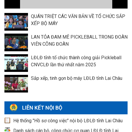
QUÁN TRIỆT CÁC VĂN BẢN VỀ TỔ CHỨC SẮP
XẾP BỘ MÁY
LAN TỎA ĐAM MÊ PICKLEBALL TRONG ĐOÀN
VIÊN CÔNG ĐOÀN
LĐLĐ tỉnh tổ chức thành công giải Pickleball
CNVCLĐ lần thứ nhất năm 2025
Sắp xếp, tinh gọn bộ máy LĐLĐ tỉnh Lai Châu
LIÊN KẾT NỘI BỘ
Hệ thống "Hồ sơ công việc" nội bộ LĐLĐ tỉnh Lai Châu
Danh sách cán bộ, công chức cơ quan LĐLĐ tỉnh Lai