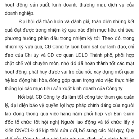
hoạt động sản xuất, kinh doanh, thương mại, dịch vụ của
doanh nghiệp.
Đại hội đã thảo luận và đánh giá, toàn diện những kết
quả đạt được trong nhiệm kỳ qua, xác định mục tiêu, chỉ tiêu,
phương hướng phấn đấu trong nhiệm kỳ tới. Theo đó, trong
nhiệm kỳ vừa qua, CĐ Công ty luôn bám sát sự lãnh đạo, chỉ
đạo của Chi ủy và CĐ cơ quan LĐLĐ Thành phố, phối hợp
chặt chẽ với chuyên môn, nhờ đó đã hoàn thành tốt các mặt
hoạt động, phát huy được vai trò cầu nối, xây dựng mối quan
hệ lao động hài hòa, đóng góp quan trọng vào việc thực hiện
thắng lợi các mục tiêu sản xuất kinh doanh của Công ty.
Nổi bật, CĐ Công ty đã làm tốt công tác tham gia quản
lý, đại diện bảo vệ quyền lợi hợp pháp chính đáng của người
lao động thông qua việc hàng năm phối hợp với Ban Giám
đốc tổ chức tốt hội nghị Người lao động và tổ chức lấy ý
kiến CNVCLĐ để kịp thời sửa đổi, bổ sung các Nội quy, Quy
chế của Công ty cho phù hợp với quy định của pháp luật và