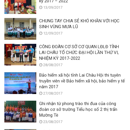
kỳ 2017 – 2022
1
T
13/09/2017
gi
L
c
-
c
h
CHUNG TAY CHIA SẺ KHÓ KHĂN VỚI HỌC
tá
M
SINH VÙNG MƯA LŨ
p
T
12/09/2017
đạ
gi
CÔNG ĐOÀN CƠ SỞ CƠ QUAN LĐLĐ TỈNH
c
LAI CHÂU TỔ CHỨC ĐẠI HỘI LẦN THỨ VI,
th
NHIỆM KỲ 2017-2022
vi
28/08/2017
về
“
Bảo hiểm xã hội tỉnh Lai Châu Hội thi tuyên
tậ
truyền viên về Bảo hiểm xã hội, bảo hiểm y tế
th
năm 2017
C
27/08/2017
n
t
Ghi nhận từ phong trào thi đua của công
g
đoàn cơ sở trường Tiểu học số 2 thị trấn
c
Mường Tè
b
23/08/2017
c