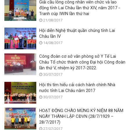
đo
Giải cầu lông công nhân viên chức và lao
c
động tỉnh Lai Châu lần thứ XIV, năm 2017 -
n
Tranh cúp IWIN lần thứ hai
vi
21/08/2017
c
la
Hội diễn Nghệ thuật quần chúng tỉnh Lai
đ
Châu lần IV
ti
14/08/2017
bi
tỉ
Công đoàn cơ sở văn phòng sở Y Tế Lai
La
Châu Tổ chức thành công Đại hội Công đoàn
C
lần thứ V, nhiệm kỳ 2017-2022.
gi
30/07/2017
đ
2
Hội thi tìm hiểu cải cách hành chính Nhà
2
nước tỉnh Lai Châu năm 2017
30/07/2017
HOẠT ĐỘNG CHÀO MỪNG KỶ NIỆM 88 NĂM
NGÀY THÀNH LẬP CĐVN (28/7/1929 –
28/7/2017)
27/07/2017