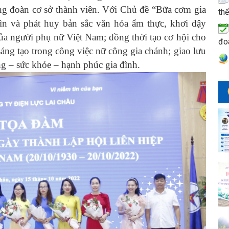
g đoàn cơ sở thành viên. Với Chủ đề “Bữa cơm gia
thể
ìn và phát huy bản sắc văn hóa ẩm thực, khơi dậy
ủa người phụ nữ Việt Nam; đồng thời tạo cơ hội cho
đo
sáng tạo trong công việc nữ công gia chánh; giao lưu
ng – sức khỏe – hạnh phúc gia đình.