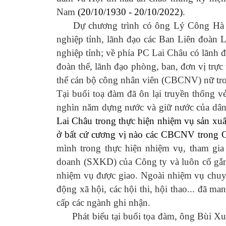
Nam
(20/10/1930 - 20/10/2022)
.
Dự chương trình có ông Lý Công H
nghiệp tỉnh, lãnh đạo các Ban Liên đoàn 
nghiệp tỉnh; về phía PC Lai Châu có lãnh
đoàn thể, lãnh đạo phòng, ban, đơn vị trực
thể cán bộ công nhân viên (CBCNV) nữ t
Tại buổi toạ đàm đã ôn lại truyền thống 
nghìn năm dựng nước và giữ nước của dân
Lai Châu trong thực hiện nhiệm vụ sản xu
ở bất cứ cương vị nào các CBCNV trong 
mình trong thực hiện nhiệm vụ, tham gia 
doanh (SXKD) của Công ty và luôn cố gắng
nhiệm vụ được giao. Ngoài nhiệm vụ chuyê
động xã hội, các hội thi, hội thao... đã m
cấp các ngành ghi nhận.
Phát biểu tại buổi tọa đàm, ông Bùi X