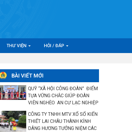
THƯ VIỆN
HỎI / ĐÁP
BÀI VIẾT MỚI
QUỸ “XÃ HỘI CÔNG ĐOÀN” ĐIỂM
TỰA VỮNG CHẮC GIÚP ĐOÀN
VIÊN NGHÈO AN CƯ LẠC NGHIỆP
CÔNG TY TNHH MTV XỔ SỐ KIẾN
THIẾT LAI CHÂU THÀNH KÍNH
DÂNG HƯƠNG TƯỞNG NIỆM CÁC