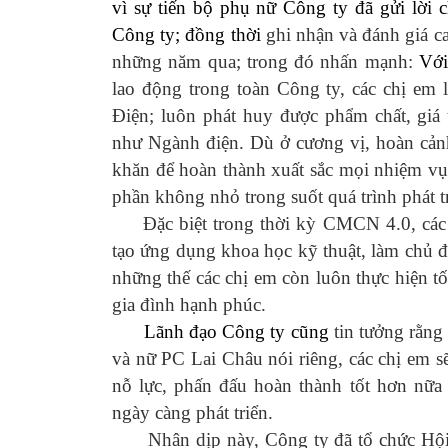
vì sự tiến bộ phụ nữ Công ty đ
ã gửi lời
Công ty; đồng thời
ghi nhận và đánh giá ca
những năm qua; trong đó nhấn mạnh:
Với
lao động trong toàn Công ty, các chị em 
Điện; luôn phát huy được phẩm chất, giá
như Ngành điện. Dù ở cương vị, hoàn cản
khăn để hoàn thành xuất sắc mọi nhiệm vụ 
phần không nhỏ trong suốt quá trình phát t
Đặc biệt trong thời kỳ CMCN 4.0, các c
tạo ứng dụng khoa học kỹ thuật, làm chủ
những thế các chị em còn luôn thực hiện tố
gia đình hạnh phúc.
Lãnh đạo Công ty cũng
tin tưởng rằn
và nữ PC Lai Châu nói riêng, các chị em s
nỗ lực, phấn đấu hoàn thành tốt hơn nữ
ngày càng phát triển.
Nhân dịp này,
Công ty đã tổ chức Hội 