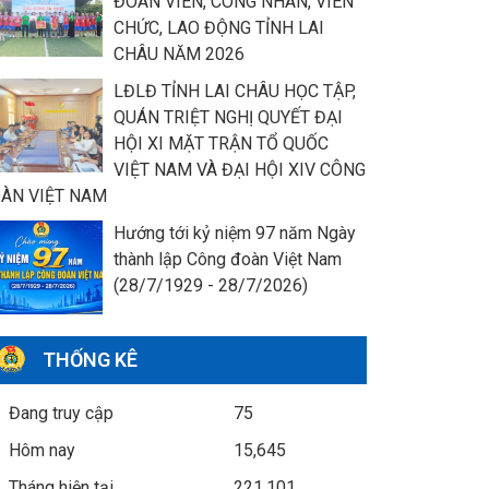
ĐOÀN VIÊN, CÔNG NHÂN, VIÊN
CHỨC, LAO ĐỘNG TỈNH LAI
CHÂU NĂM 2026
LĐLĐ TỈNH LAI CHÂU HỌC TẬP,
QUÁN TRIỆT NGHỊ QUYẾT ĐẠI
HỘI XI MẶT TRẬN TỔ QUỐC
VIỆT NAM VÀ ĐẠI HỘI XIV CÔNG
ÀN VIỆT NAM
Hướng tới kỷ niệm 97 năm Ngày
thành lập Công đoàn Việt Nam
(28/7/1929 - 28/7/2026)
THỐNG KÊ
Đang truy cập
75
Hôm nay
15,645
Tháng hiện tại
221,101