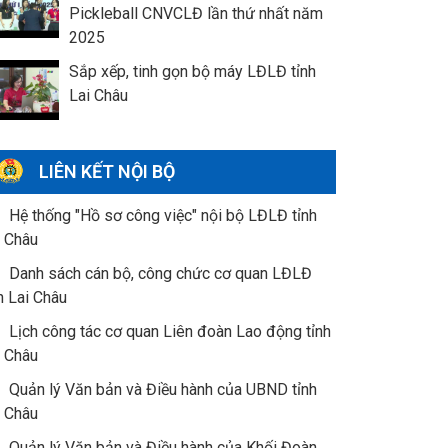
Pickleball CNVCLĐ lần thứ nhất năm
2025
Sắp xếp, tinh gọn bộ máy LĐLĐ tỉnh
Lai Châu
LIÊN KẾT NỘI BỘ
Hệ thống "Hồ sơ công việc" nội bộ LĐLĐ tỉnh
i Châu
Danh sách cán bộ, công chức cơ quan LĐLĐ
h Lai Châu
Lịch công tác cơ quan Liên đoàn Lao động tỉnh
i Châu
Quản lý Văn bản và Điều hành của UBND tỉnh
i Châu
Quản lý Văn bản và Điều hành của Khối Đoàn