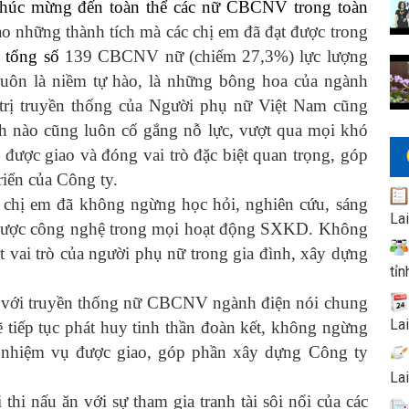
 chúc mừng đến toàn thể các nữ CBCNV trong toàn
o những thành tích mà các chị em đã đạt được trong
 tổng số
139 CBCNV nữ (chiếm 27,3%) lực lượng
luôn là niềm tự hào, là những bông hoa của ngành
 trị truyền thống của Người phụ nữ Việt Nam cũng
h nào cũng luôn cố gắng nỗ lực, vượt qua mọi khó
được giao và đóng vai trò đặc biệt quan trọng, góp
riển của Công ty.
hị em đã không ngừng học hỏi, nghiên cứu, sáng
La
 được công nghệ trong mọi hoạt động SXKD. Không
t vai trò của người phụ nữ trong gia đình, xây dựng
tỉn
g với truyền thống nữ CBCNV ngành điện nói chung
La
ẽ tiếp tục phát huy tinh thần đoàn kết, không ngừng
a nhiệm vụ được giao, góp phần xây dựng Công ty
La
thi nấu ăn với sự tham gia tranh tài sôi nổi của các