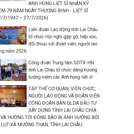
ANH HÙNG LIỆT SĨ NHÂN KỶ
ỆM 79 NĂM NGÀY THƯƠNG BINH - LIỆT SĨ
7/7/1947 – 27/7/2026)
Liên đoàn Lao động tỉnh Lai Châu
tổ chức Hội nghị gặp gỡ, tiếp xúc,
đối thoại với đoàn viên, người lao
ng năm 2026
Công đoàn Trung tâm GDTX-HN
tỉnh Lai Châu tổ chức dâng hương
tưởng niệm các Anh hùng liệt sĩ
TẬP THỂ CƠ QUAN, VIÊN CHỨC,
NGƯỜI LAO ĐỘNG VÀ ĐOÀN VIÊN
CÔNG ĐOÀN BAN QLDA ĐẦU TƯ
XÂY DỰNG TỈNH LAI CHÂU CHIA
 VÀ HƯỚNG TỚI ĐỒNG BÀO BỊ ẢNH HƯỞNG BỞI
 LỤT XÃ MƯỜNG THAN, TỈNH LAI CHÂU.