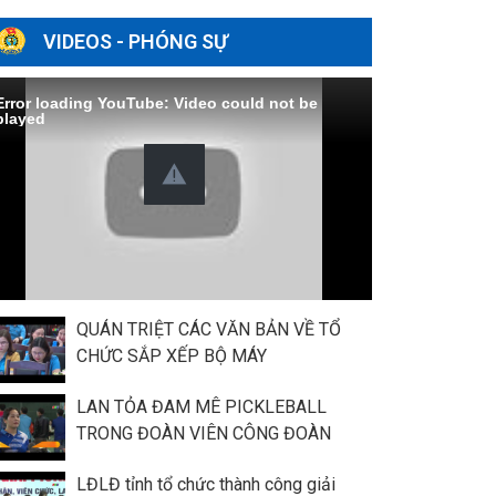
VIDEOS - PHÓNG SỰ
Error loading YouTube: Video could not be
played
QUÁN TRIỆT CÁC VĂN BẢN VỀ TỔ
CHỨC SẮP XẾP BỘ MÁY
LAN TỎA ĐAM MÊ PICKLEBALL
TRONG ĐOÀN VIÊN CÔNG ĐOÀN
LĐLĐ tỉnh tổ chức thành công giải