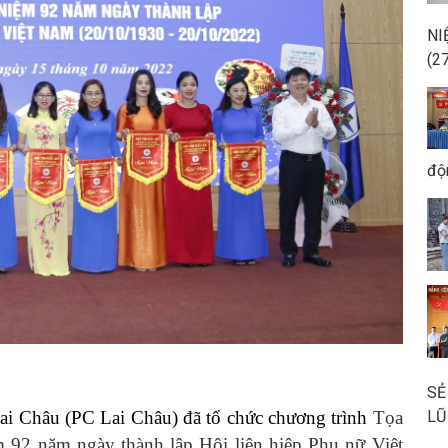
NI
(2
độ
SẺ
LŨ
Châu (PC Lai Châu) đã tổ chức chương trình
Tọa
 92 năm ngày thành lập Hội liên hiệp Phụ nữ Việt