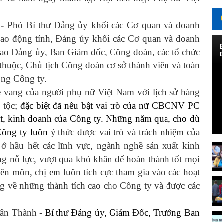
à
-
Phó Bí thư Đảng ủy khối các Cơ quan và doanh
Lao động tỉnh, Đảng ủy khối các Cơ quan và doanh
 đạo Đảng ủy, Ban Giám đốc, Công đoàn, các tổ chức
 thuộc, Chủ tịch Công đoàn cơ sở thành viên và toàn
rong Công ty.
vẻ vang của người phụ nữ Việt Nam với lịch sử hàng
 tộc;
đặc biệt đã nêu bật vai trò của nữ CBCNV PC
ất, kinh doanh của Công ty.
Những năm qua, cho dù
Công ty luôn
ý thức được vai trò và trách nhiệm của
ở hầu hết các lĩnh vực, ngành nghề sản xuất kinh
 nỗ lực, vượt qua khó khăn để hoàn thành tốt mọi
n môn, chị em luôn tích cực tham gia vào các hoạt
ang về những thành tích cao cho Công ty và được các
uân Thành -
Bí thư Đảng ủy, Giám Đốc, Trưởng Ban