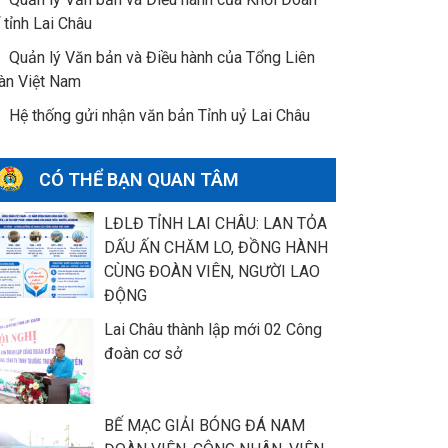
 tỉnh Lai Châu
Quản lý Văn bản và Điều hành của Tổng Liên
àn Việt Nam
Hệ thống gửi nhận văn bản Tỉnh uỷ Lai Châu
CÓ THỂ BẠN QUAN TÂM
LĐLĐ TỈNH LAI CHÂU: LAN TỎA
DẤU ẤN CHĂM LO, ĐỒNG HÀNH
CÙNG ĐOÀN VIÊN, NGƯỜI LAO
ĐỘNG
Lai Châu thành lập mới 02 Công
đoàn cơ sở
BẾ MẠC GIẢI BÓNG ĐÁ NAM