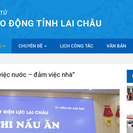
 TỬ
AO ĐỘNG TỈNH LAI CHÂU
G
CHUYÊN ĐỀ
LỊCH CÔNG TÁC
VĂN BẢN
việc nước – đảm việc nhà”