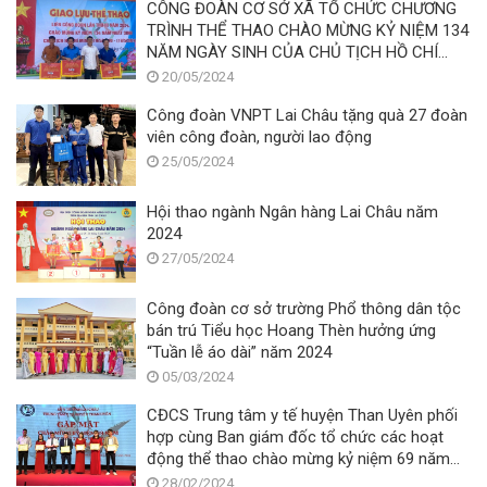
CÔNG ĐOÀN CƠ SỞ XÃ TỔ CHỨC CHƯƠNG
TRÌNH THỂ THAO CHÀO MỪNG KỶ NIỆM 134
NĂM NGÀY SINH CỦA CHỦ TỊCH HỒ CHÍ
MINH (19/5/1890 – 19/5/2024).
20/05/2024
Công đoàn VNPT Lai Châu tặng quà 27 đoàn
viên công đoàn, người lao động
25/05/2024
Hội thao ngành Ngân hàng Lai Châu năm
2024
27/05/2024
Công đoàn cơ sở trường Phổ thông dân tộc
bán trú Tiểu học Hoang Thèn hưởng ứng
“Tuần lễ áo dài” năm 2024
05/03/2024
CĐCS Trung tâm y tế huyện Than Uyên phối
hợp cùng Ban giám đốc tổ chức các hoạt
động thể thao chào mừng kỷ niệm 69 năm
Ngày Thầy thuốc Việt Nam (27/02/1955 –
28/02/2024