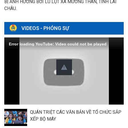
BỊ ẢNH HƯỞNG BỞI LŨ LỤT XÃ MƯỜNG THAN, TỈNH LAI
CHÂU.
VIDEOS - PHÓNG SỰ
Error loading YouTube: Video could not be played
QUÁN TRIỆT CÁC VĂN BẢN VỀ TỔ CHỨC SẮP
XẾP BỘ MÁY