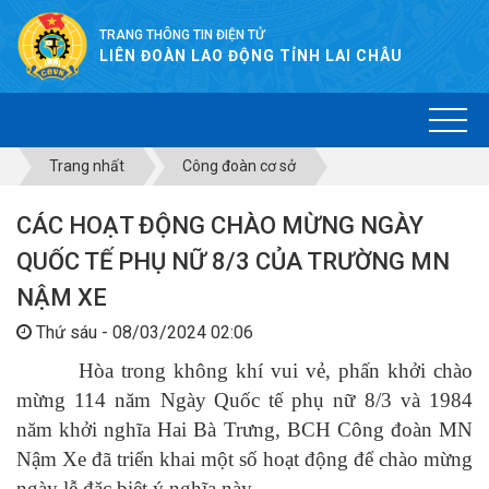
TRANG THÔNG TIN ĐIỆN TỬ
LIÊN ĐOÀN LAO ĐỘNG TỈNH LAI CHÂU
Trang nhất
Công đoàn cơ sở
CÁC HOẠT ĐỘNG CHÀO MỪNG NGÀY
QUỐC TẾ PHỤ NỮ 8/3 CỦA TRƯỜNG MN
NẬM XE
Thứ sáu - 08/03/2024 02:06
Hòa trong không khí vui vẻ, phấn khởi chào
mừng 114 năm Ngày
Quốc tế phụ nữ 8/3 và 1984
năm khởi nghĩa Hai Bà Trưng, BCH Công đoàn MN
Nậm Xe đã triển khai một số hoạt động để chào mừng
ngày lễ đặc biệt ý nghĩa này.