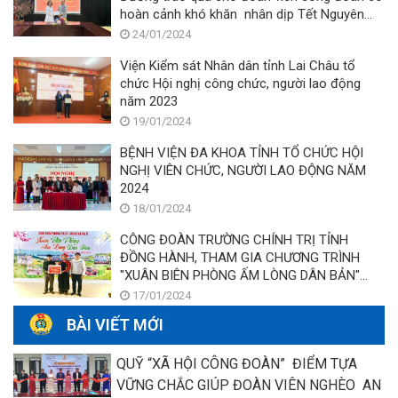
hoàn cảnh khó khăn nhân dịp Tết Nguyên
đán Giáp Thìn năm 2024
24/01/2024
Viện Kiểm sát Nhân dân tỉnh Lai Châu tổ
chức Hội nghị công chức, người lao động
năm 2023
19/01/2024
BỆNH VIỆN ĐA KHOA TỈNH TỔ CHỨC HỘI
NGHỊ VIÊN CHỨC, NGƯỜI LAO ĐỘNG NĂM
2024
18/01/2024
CÔNG ĐOÀN TRƯỜNG CHÍNH TRỊ TỈNH
ĐỒNG HÀNH, THAM GIA CHƯƠNG TRÌNH
"XUÂN BIÊN PHÒNG ẤM LÒNG DÂN BẢN"
NĂM 2024
17/01/2024
BÀI VIẾT MỚI
QUỸ “XÃ HỘI CÔNG ĐOÀN” ĐIỂM TỰA
VỮNG CHẮC GIÚP ĐOÀN VIÊN NGHÈO AN