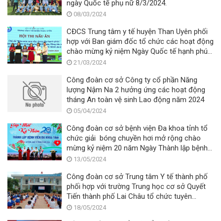
ngày Quốc tế phụ nữ 8/3/2024.
08/03/2024
CĐCS Trung tâm y tế huyện Than Uyên phối
hợp với Ban giám đốc tổ chức các hoạt động
chào mừng kỷ niệm Ngày Quốc tế hạnh phúc
20/3, Ngày Công tác xã hội Việt Nam 25/3 và
21/03/2024
93 năm Ngày thành lập Đoàn TNCSHCM
Công đoàn cơ sở Công ty cổ phần Năng
26/3.
lượng Nậm Na 2 hưởng ứng các hoạt động
tháng An toàn vệ sinh Lao động năm 2024
05/04/2024
Công đoàn cơ sở bệnh viện Đa khoa tỉnh tổ
chức giải bóng chuyền hơi mở rộng chào
mừng kỷ niệm 20 năm Ngày Thành lập bệnh
viện đa khoa tỉnh Lai Châu (12/5/2004 –
13/05/2024
12/5/2024) và hưởng ứng tháng công nhân
Công đoàn cơ sở Trung tâm Y tế thành phố
năm 2024.
phối hợp với trường Trung học cơ sở Quyết
Tiến thành phố Lai Châu tổ chức tuyên
truyền, tư vấn trực tiếp cho học sinh khối lớp
18/05/2024
6