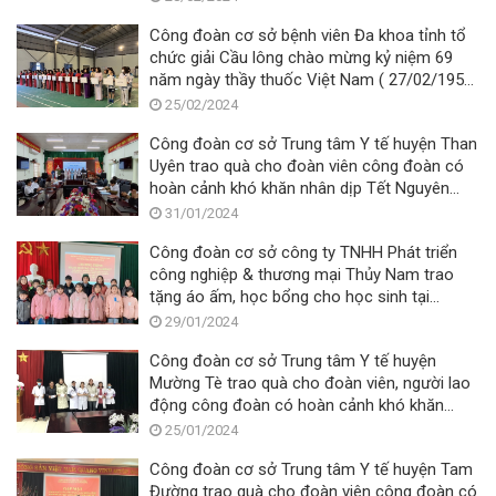
27/02/2024)
Công đoàn cơ sở bệnh viên Đa khoa tỉnh tổ
chức giải Cầu lông chào mừng kỷ niệm 69
năm ngày thầy thuốc Việt Nam ( 27/02/1955
—27/02/2024)
25/02/2024
Công đoàn cơ sở Trung tâm Y tế huyện Than
Uyên trao quà cho đoàn viên công đoàn có
hoàn cảnh khó khăn nhân dịp Tết Nguyên
đán Giáp Thìn năm 2024
31/01/2024
Công đoàn cơ sở công ty TNHH Phát triển
công nghiệp & thương mại Thủy Nam trao
tặng áo ấm, học bổng cho học sinh tại
trường Tiểu học & trung học cơ sở Sùng
29/01/2024
Phài.
Công đoàn cơ sở Trung tâm Y tế huyện
Mường Tè trao quà cho đoàn viên, người lao
động công đoàn có hoàn cảnh khó khăn
nhân dịp Tết Nguyên đán Giáp Thìn năm 2024
25/01/2024
Công đoàn cơ sở Trung tâm Y tế huyện Tam
Đường trao quà cho đoàn viên công đoàn có