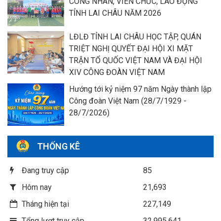
CÔNG NHÂN, VIÊN CHỨC, LAO ĐỘNG
TỈNH LAI CHÂU NĂM 2026
LĐLĐ TỈNH LAI CHÂU HỌC TẬP, QUÁN
TRIỆT NGHỊ QUYẾT ĐẠI HỘI XI MẶT
TRẬN TỔ QUỐC VIỆT NAM VÀ ĐẠI HỘI
XIV CÔNG ĐOÀN VIỆT NAM
Hướng tới kỷ niệm 97 năm Ngày thành lập
Công đoàn Việt Nam (28/7/1929 -
28/7/2026)
THỐNG KÊ
Đang truy cập
85
Hôm nay
21,693
Tháng hiện tại
227,149
Tổng lượt truy cập
32,995,641