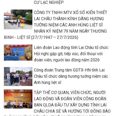
CƯ LẠC NGHIỆP
CÔNG TY TNHH MTV XỔ SỐ KIẾN THIẾT
LAI CHÂU THÀNH KÍNH DÂNG HƯƠNG
TƯỞNG NIỆM CÁC ANH HÙNG LIỆT SĨ
NHÂN KỶ NIỆM 79 NĂM NGÀY THƯƠNG
BINH - LIỆT SĨ (27/7/1947 – 27/7/2026)
Liên đoàn Lao động tỉnh Lai Châu tổ chức
Hội nghị gặp gỡ, tiếp xúc, đối thoại với
đoàn viên, người lao động năm 2026
Công đoàn Trung tâm GDTX-HN tỉnh Lai
Châu tổ chức dâng hương tưởng niệm các
Anh hùng liệt sĩ
TẬP THỂ CƠ QUAN, VIÊN CHỨC, NGƯỜI
LAO ĐỘNG VÀ ĐOÀN VIÊN CÔNG ĐOÀN
BAN QLDA ĐẦU TƯ XÂY DỰNG TỈNH LAI
CHÂU CHIA SẺ VÀ HƯỚNG TỚI ĐỒNG BÀO